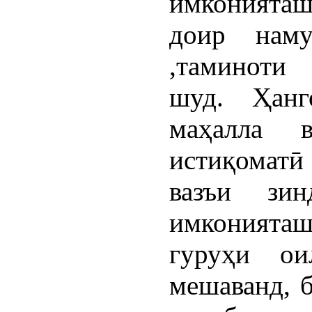
имконияташ
доир наму
,таминоти
шуд. Ҳанг
маҳалла 
истиқоматӣ
вазъи зи
имкония
гуруҳи ои
мешаванд, б