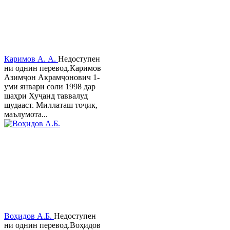
Каримов А. А.
Недоступен
ни однин перевод.Каримов
Азимҷон Акрамҷонович 1-
уми январи соли 1998 дар
шаҳри Хуҷанд таввалуд
шудааст. Миллаташ тоҷик,
маълумота...
Воҳидов А.Б.
Недоступен
ни однин перевод.Воҳидов