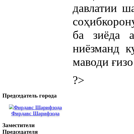
давлатии ш
соҳибкоро
ба зиёда 
ниёзманд к
маводи ғизо
?>
Председатель города
Фирдавс Шарифзода
Заместители
Председателя