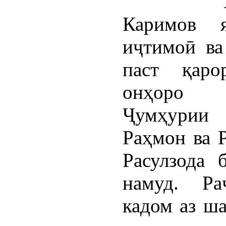
Каримов я
иҷтимоӣ ва
паст қаро
онҳоро 
Ҷумҳурии
Раҳмон ва 
Расулзода б
намуд. Ра
кадом аз ша