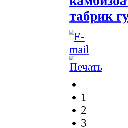
камбизоа
табрик г
1
2
3