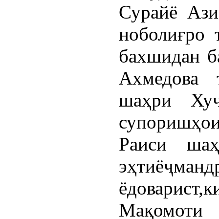
Сурайё Ази
ноболиғро 
бахшидан б
Ахмедова 
шаҳри Хуҷ
супоришҳои
Раиси ша
эҳтиёҷманд
ёдовари
Мақомоти