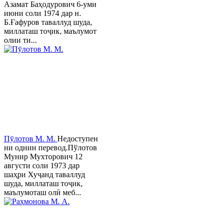
Азамат Баҳодурович 6-уми
июни соли 1974 дар н.
Б.Ғафуров таваллуд шуда,
миллаташ тоҷик, маълумот
олии ти...
Пӯлотов М. М.
Недоступен
ни однин перевод.Пўлотов
Мунир Мухторович 12
августи соли 1973 дар
шаҳри Хуҷанд таваллуд
шуда, миллаташ тоҷик,
маълумоташ олӣ меб...