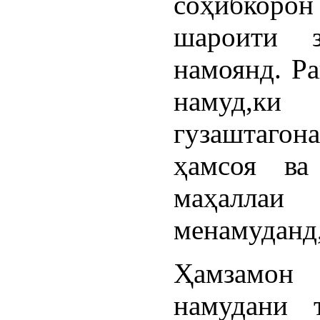
соҳибкорон
шароити 
намоянд. Р
намуд,к
гузаштагон
ҳамсоя в
маҳаллаи
менамуданд,
Ҳамзамон
намудани 