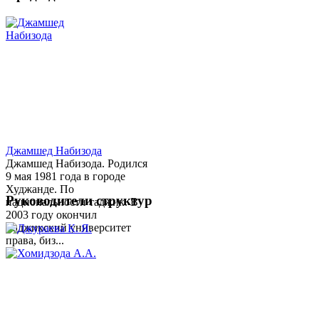
Джамшед Набизода
Джамшед Набизода. Родился
9 мая 1981 года в городе
Худжанде. По
Руководители структур
национальности таджик. В
2003 году окончил
Таджикский университет
права, биз...