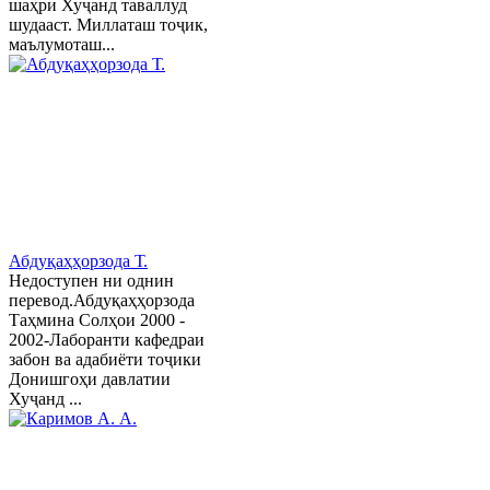
шаҳри Хуҷанд таваллуд
шудааст. Миллаташ тоҷик,
маълумоташ...
Абдуқаҳҳорзода Т.
Недоступен ни однин
перевод.Абдуқаҳҳорзода
Таҳмина Солҳои 2000 -
2002-Лаборанти кафедраи
забон ва адабиёти тоҷики
Донишгоҳи давлатии
Хуҷанд ...