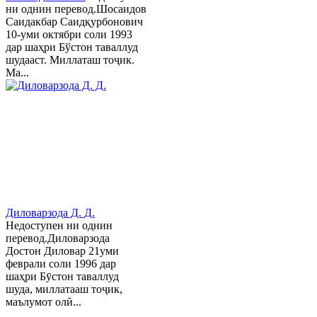
ни однин перевод.Шосаидов
Саидакбар Саидқурбонович
10-уми октябри соли 1993
дар шаҳри Бўстон таваллуд
шудааст. Миллаташ тоҷик.
Ма...
Диловарзода Д. Д.
Недоступен ни однин
перевод.Диловарзода
Достон Диловар 21уми
феврали соли 1996 дар
шаҳри Бӯстон таваллуд
шуда, миллатааш тоҷик,
маълумот олӣ...