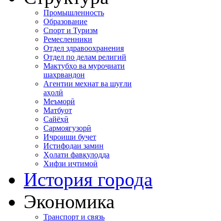
Промышленность
Образование
Спорт и Туризм
Ремесленники
Отдел здравоохранения
Отдел по делам религий
Мактубҳо ва муроҷиати
шаҳрвандон
Агентии меҳнат ва шуғли
аҳолӣ
Меъморӣ
Матбуот
Сайёҳӣ
Сармоягузорӣ
Иҷроиши буҷет
Истифодаи замин
Ҳолати фавқулодда
Хифзи иҷтимоӣ
История города
Экономика
Транспорт и связь