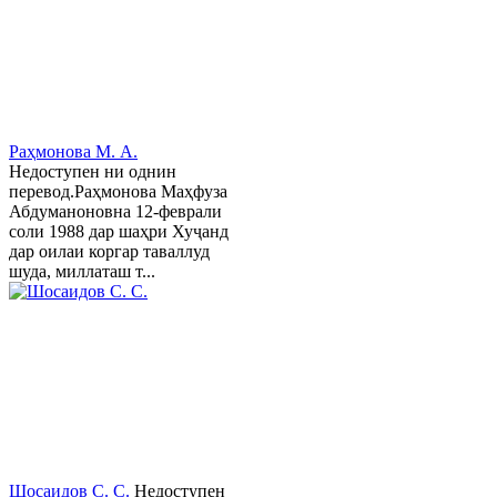
Раҳмонова М. А.
Недоступен ни однин
перевод.Раҳмонова Маҳфуза
Абдуманоновна 12-феврали
соли 1988 дар шаҳри Хуҷанд
дар оилаи коргар таваллуд
шуда, миллаташ т...
Шосаидов С. С.
Недоступен