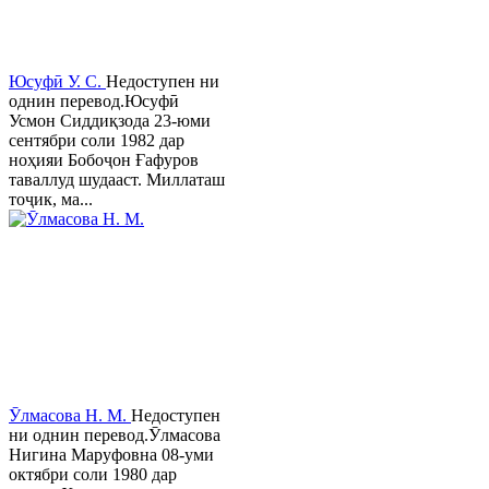
Юсуфӣ У. C.
Недоступен ни
однин перевод.Юсуфӣ
Усмон Сиддиқзода 23-юми
сентябри соли 1982 дар
ноҳияи Бобоҷон Ғафуров
таваллуд шудааст. Миллаташ
тоҷик, ма...
Ӯлмасова Н. М.
Недоступен
ни однин перевод.Ӯлмасова
Нигина Маруфовна 08-уми
октябри соли 1980 дар