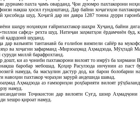
изи дурнамо пахта ҷамъ оварданд. Ҷои дуюмро пахтакорони ноҳ
 фоизи нақша ҳосил ғундоштанд. Дар байни хоҷагиҳои пахтакор
 ҳисобида шуд. Хоҷагӣ дар ин давра 1287 тонна дурри гаронба
ёни шаҳру ноҳияҳои ғайрипахтакор шаҳри Хуҷанд, байни дигар 
«тиллои сафед» рехта шуд. Натиҷаи заҳматҳои ёрдамчиён буд, 
онӣ қадрдонӣ шуданд.
а дар вазъияти тантанавӣ ба ғолибон вимпели сайёр ва мукофо
яҳо ва хоҷагии зафарманд -Мирзоаҳмад Аҳмадзода, Мӯҳтадӣ М
 суруди миллӣ барафрохтанд.
р дошт, ки аз ҷониби пахтакорони вилоят то имрӯз ба хирмани В
и нақша баробар мебошад. Қоҳир Расулзода инчунин аз паст 
розигӣ намуда, ба масъулин дастур дод, ки барои болобарии 
ти навоҳии пахтакор чораҳои зарурӣ андешида шавад.
аҳмад Аҳмадзода аз ғамхориҳои роҳбарияти вилоят рӯҳбаланд 
рзу намуд.
исандагони Тоҷикистон дар вилояти Суғд, шоир Аҳмадҷони 
ди хешро қироат намуд.