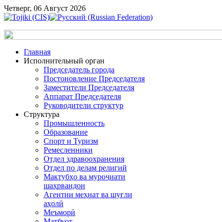
Четверг, 06 Август 2026
Главная
Исполнительный орган
Председатель города
Постоновление Председателя
Заместители Председателя
Аппарат Председателя
Руководители структур
Структура
Промышленность
Образование
Спорт и Туризм
Ремесленники
Отдел здравоохранения
Отдел по делам религий
Мактубҳо ва муроҷиати
шаҳрвандон
Агентии меҳнат ва шуғли
аҳолӣ
Меъморӣ
Матбуот