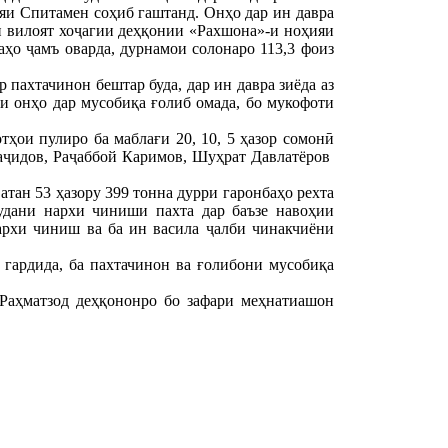
ияи Спитамен соҳиб гаштанд. Онҳо дар ин давра
и вилоят хоҷагии деҳқонии «Рахшона»-и ноҳияи
ҳо ҷамъ оварда, дурнамои солонаро 113,3 фоиз
пахтачинон бештар буда, дар ин давра зиёда аз
ки онҳо дар мусобиқа ғолиб омада, бо мукофоти
тҳои пулиро ба маблағи 20, 10, 5 ҳазор сомонӣ
аҷидов, Раҷаббой Каримов, Шуҳрат Давлатёров
атан 53 ҳазору 399 тонна дурри гаронбаҳо рехта
будани нархи чиниши пахта дар баъзе навоҳии
нархи чиниш ва ба ин васила ҷалби чинакчиёни
гардида, ба пахтачинон ва ғолибони мусобиқа
Раҳматзод деҳқононро бо зафари меҳнатиашон