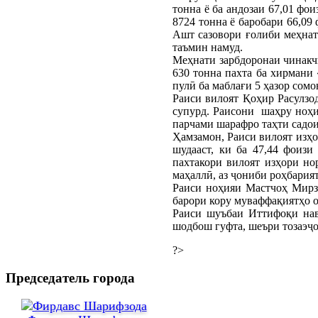
тонна ё ба андозаи 67,01 фо
8724 тонна ё баробари 66,09
Ашт сазовори ғолиби меҳнатӣ
таъмин намуд.
Меҳнати зарбдоронаи чинакчи
630 тонна пахта ба хирмани 
пулӣ ба маблағи 5 ҳазор сом
Раиси вилоят Қоҳир Расулзод
супурд. Раисони шаҳру ноҳи
парчами шарафро таҳти садои
Ҳамзамон, Раиси вилоят изҳо
шудааст, ки ба 47,44 фоиз
пахтакори вилоят изҳори но
маҳаллӣ, аз ҷониби роҳбария
Раиси ноҳияи Мастчоҳ Мирзо
барори кору муваффақиятҳо о
Раиси шуъбаи Иттифоқи нав
шодбош гуфта, шеъри тозаэҷо
?>
Председатель города