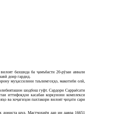
вилоят бахшида ба ҷамъбасти 20-рӯзаи аввали
авӣ доир гардид.
горону муҳассилини таълимгоҳҳо, макотиби олӣ,
ғолибияташон шодбош гуфт. Сардори Сарраёсати
таи иттифоқҳои касабаи коркунони комплекси
яҳо ва хоҷагиҳои пахтакори вилоят ҷиҳати сари
ҳ дониста шуд. Мастчоҳиён дар ин давра 16651