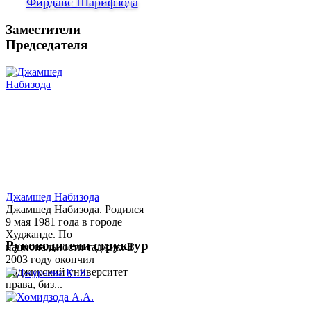
Фирдавс Шарифзода
Заместители
Председателя
Джамшед Набизода
Джамшед Набизода. Родился
9 мая 1981 года в городе
Худжанде. По
Руководители структур
национальности таджик. В
2003 году окончил
Таджикский университет
права, биз...