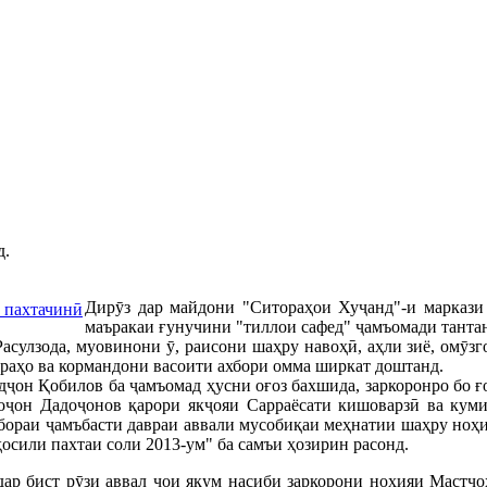
д.
Дирӯз дар майдони "Ситораҳои Хуҷанд"-и маркази 
маъракаи ғунучини "тиллои сафед" ҷамъомади тантан
асулзода, муовинони ӯ, раисони шаҳру навоҳӣ, аҳли зиё, омӯз
раҳо ва кормандони васоити ахбори омма ширкат доштанд.
ҷон Қобилов ба ҷамъомад ҳусни оғоз бахшида, заркоронро бо 
оҷон Дадоҷонов қарори якҷояи Сарраёсати кишоварзӣ ва куми
бораи ҷамъбасти давраи аввали мусобиқаи меҳнатии шаҳру ноҳи
ҳосили пахтаи соли 2013-ум" ба самъи ҳозирин расонд.
дар бист рӯзи аввал ҷои якум насиби заркорони ноҳияи Мастчо