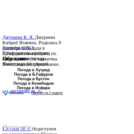
Джураева К. Я.
Джураева
Кибриё Яхяевна. Родилась 9
Хомидзода А.А.
сентября 1966 года в
Руководитель аппарата
Б.Гафуровском районе, по
Обу хаво
председателя города
национальности таджичка.
Хомидзода Абдувахоб
Имеет высшее образование.
Абдумаджид родился 8
В 1997 ...
Погода в Хуҷанд
Погода в Б.Ғафуров
июня 1978 года в городе
Погода в Бустон
Худжанде. По
Погода в Конибодом
национальности...
Погода в Исфара
Контакты:
Юсупов М. З.
Недоступен