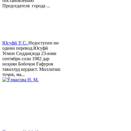
постановлению
Председателя города ...
Юсуфӣ У. C.
Недоступен ни
однин перевод.Юсуфӣ
Усмон Сиддиқзода 23-юми
сентябри соли 1982 дар
ноҳияи Бобоҷон Ғафуров
таваллуд шудааст. Миллаташ
тоҷик, ма...