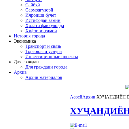
Сайёҳӣ
Сармоягузорӣ
Иҷроиши буҷет
Истифодаи замин
Ҳолати фавқулодда
Хифзи иҷтимоӣ
История города
Экономика
Транспорт и связь
Торговля и услуги
Инвестиционные проекты
Для граждан
Для граждани города
Архив
Архив материалов
Асосӣ
Архив
ХУҶАНДИЁН 
ХУҶАНДИЁН