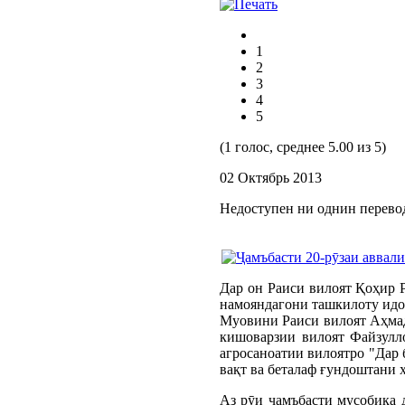
1
2
3
4
5
(1 голос, среднее 5.00 из 5)
02 Октябрь 2013
Недоступен ни однин перево
Дар он Раиси вилоят Қоҳир Р
намояндагони ташкилоту идо
Муовини Раиси вилоят Аҳмад
кишоварзии вилоят Файзулл
агросаноатии вилоятро "Дар 
вақт ва беталаф ғундоштани 
Аз рӯи ҷамъбасти мусобиқа 