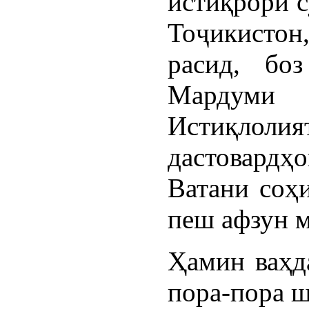
истиқрори с
Тоҷикистон
расид, бо
Мардуми 
Истиқлолият
дастовардҳ
Ватани соҳ
пеш афзун м
Ҳамин ваҳда
пора-пора ш