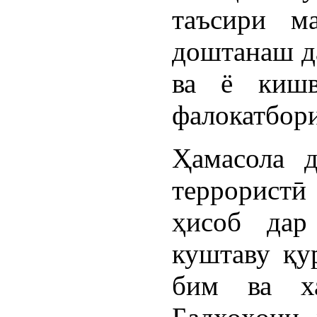
таъсири м
доштанаш да
ва ё кишв
фалокатбор
Ҳамасола 
террористӣ
ҳисоб дар
куштаву қу
бим ва ха