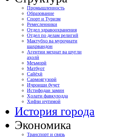
Промышленность
Образование
Спорт и Туризм
Ремесленники
Отдел здравоохранения
Отдел по делам религий
Мактубҳо ва муроҷиати
шаҳрвандон
Агентии меҳнат ва шуғли
аҳолӣ
Меъморӣ
Матбуот
Сайёҳӣ
Сармоягузорӣ
Иҷроиши буҷет
Истифодаи замин
Ҳолати фавқулодда
Хифзи иҷтимоӣ
История города
Экономика
Транспорт и связь