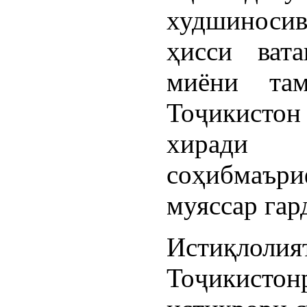
худшиноси
ҳисси вата
миёни там
Тоҷикистон 
хиради
соҳибмаъри
муяссар гар
Истиқлоли
Тоҷикисто