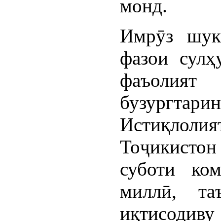
монд.
Имрӯз шук
фазои сулҳ
фаъолият
бузургт
Истиқлоли
Тоҷикистон
суботи ко
миллӣ, та
иқтисоди