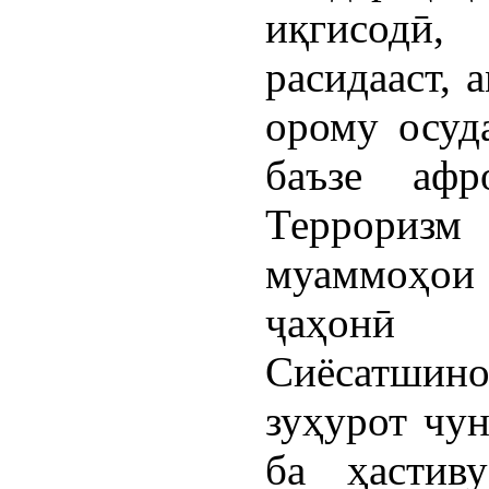
иқгисодӣ,
расидааст, 
орому осуд
баъзе афр
Терроризм
муаммоҳои 
ҷаҳонӣ
Сиёсатшин
зуҳурот чу
ба ҳастив