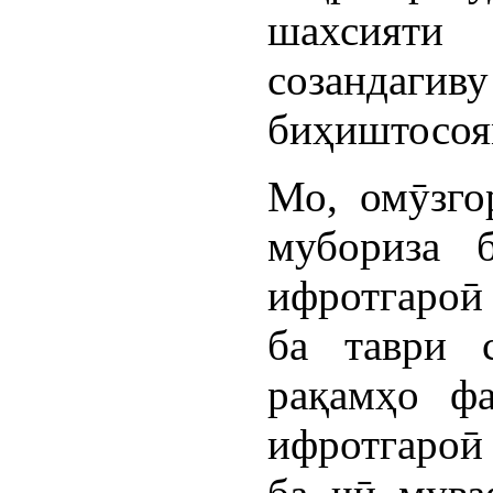
шахсият
созандаги
биҳиштосоя
Мо, омӯзго
мубориза 
ифротгароӣ
ба таври 
рақамҳо фа
ифротгароӣ 