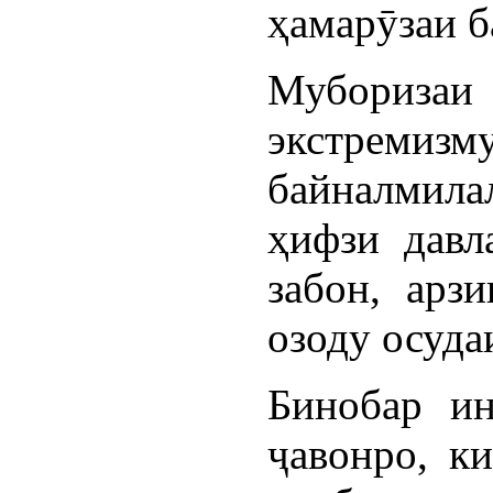
ҳамарӯзаи б
Мубориз
экстре
байналмилал
ҳифзи давла
забон, арз
озоду осуда
Бинобар ин
ҷавонро, к