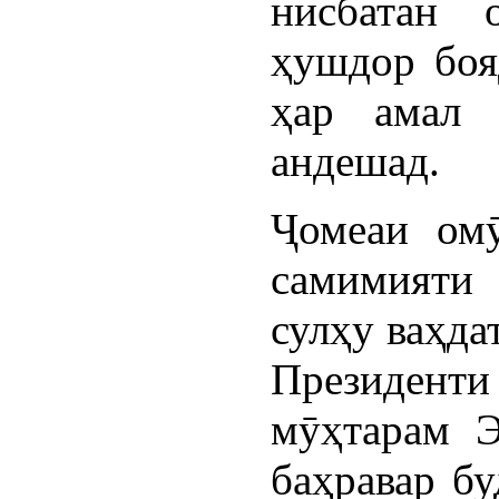
нисбатан 
ҳушдор боя
ҳар амал 
андешад.
Ҷомеаи омӯ
самимияти
сулҳу ваҳда
Президент
мӯҳтарам Э
баҳравар бу