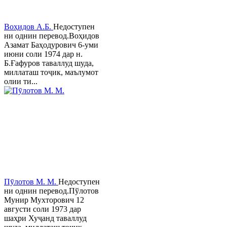
Воҳидов А.Б.
Недоступен
ни однин перевод.Воҳидов
Азамат Баҳодурович 6-уми
июни соли 1974 дар н.
Б.Ғафуров таваллуд шуда,
миллаташ тоҷик, маълумот
олии ти...
Пӯлотов М. М.
Недоступен
ни однин перевод.Пўлотов
Мунир Мухторович 12
августи соли 1973 дар
шаҳри Хуҷанд таваллуд