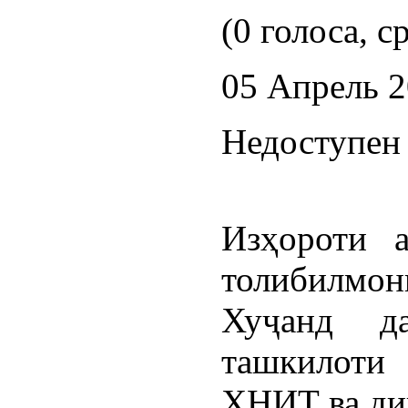
(0 голоса, с
05 Апрель 
Недоступен 
Изҳороти 
толибилм
Хуҷанд д
ташкилоти 
ҲНИТ ва ди