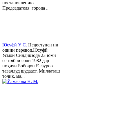
постановлению
Председателя города ...
Юсуфӣ У. C.
Недоступен ни
однин перевод.Юсуфӣ
Усмон Сиддиқзода 23-юми
сентябри соли 1982 дар
ноҳияи Бобоҷон Ғафуров
таваллуд шудааст. Миллаташ
тоҷик, ма...