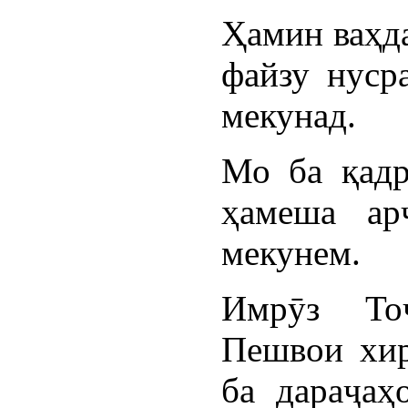
Ҳамин ваҳда
файзу нусра
мекунад.
Мо ба қадр
ҳамеша ар
мекунем.
Имрӯз То
Пешвои хир
ба дараҷаҳ