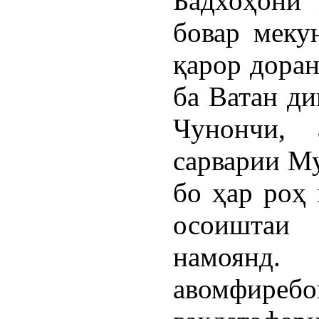
Бадхоҳони 
бовар меку
қарор доран
ба Ватан ди
Чунончи,
сарварии Му
бо ҳар роҳ 
осоиштаи
намоянд
авомфиребо