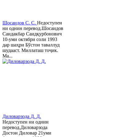
Шосаидов С. С.
Недоступен
ни однин перевод.Шосаидов
Саидакбар Саидқурбонович
10-уми октябри соли 1993
дар шаҳри Бўстон таваллуд
шудааст. Миллаташ тоҷик.
Ма...
Диловарзода Д. Д.
Недоступен ни однин
перевод.Диловарзода
Достон Диловар 21уми