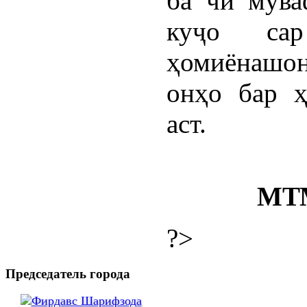
ба чӣ мува
куҷо cap
ҳомиёнашон
онҳо бар ҳ
аст.
МТМ
?>
Председатель города