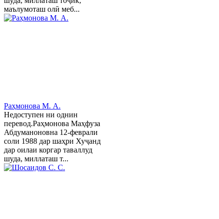
шуда, миллаташ тоҷик,
маълумоташ олӣ меб...
Раҳмонова М. А.
Недоступен ни однин
перевод.Раҳмонова Маҳфуза
Абдуманоновна 12-феврали
соли 1988 дар шаҳри Хуҷанд
дар оилаи коргар таваллуд
шуда, миллаташ т...