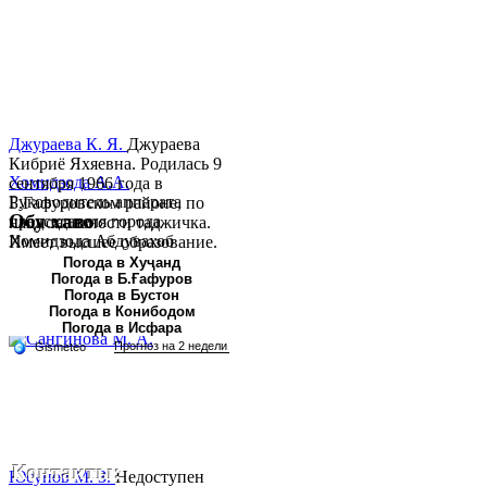
Джураева К. Я.
Джураева
Кибриё Яхяевна. Родилась 9
Хомидзода А.А.
сентября 1966 года в
Руководитель аппарата
Б.Гафуровском районе, по
Обу хаво
председателя города
национальности таджичка.
Хомидзода Абдувахоб
Имеет высшее образование.
Абдумаджид родился 8
В 1997 ...
Погода в Хуҷанд
Погода в Б.Ғафуров
июня 1978 года в городе
Погода в Бустон
Худжанде. По
Погода в Конибодом
национальности...
Погода в Исфара
Контакты:
Юсупов М. З.
Недоступен