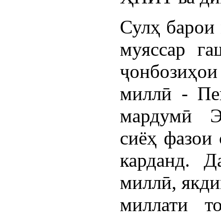
Сулҳ барои 
муяссар га
ҷонбозиҳои 
миллӣ - Пе
мардумӣ Э
сиёҳ фазои 
карданд. Д
миллӣ, якди
миллати т