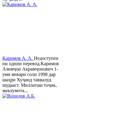
Каримов А. А.
Недоступен
ни однин перевод.Каримов
Азимҷон Акрамҷонович 1-
уми январи соли 1998 дар
шаҳри Хуҷанд таввалуд
шудааст. Миллаташ тоҷик,
маълумота...