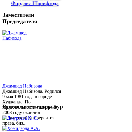
Фирдавс Шарифзода
Заместители
Председателя
Джамшед Набизода
Джамшед Набизода. Родился
9 мая 1981 года в городе
Худжанде. По
Руководители структур
национальности таджик. В
2003 году окончил
Таджикский университет
права, биз...