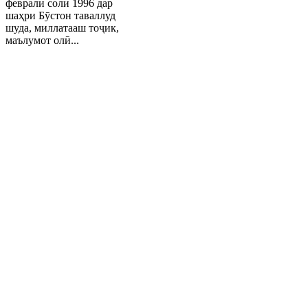
феврали соли 1996 дар
шаҳри Бӯстон таваллуд
шуда, миллатааш тоҷик,
маълумот олӣ...