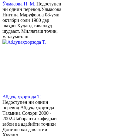
Ӯлмасова Н. М.
Недоступен
ни однин перевод.Ӯлмасова
Нигина Маруфовна 08-уми
октябри соли 1980 дар
шаҳри Хуҷанд таваллуд
шудааст. Миллаташ тоҷик,
маълумоташ...
Абдуқаҳҳорзода Т.
Недоступен ни однин
перевод.Абдуқаҳҳорзода
Таҳмина Солҳои 2000 -
2002-Лаборанти кафедраи
забон ва адабиёти тоҷики
Донишгоҳи давлатии
Хуҷанд ...