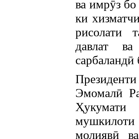
ва имрӯз бо
ки хизматчи
рисолати 
давлат ва
сарбаландӣ 
Президен
Эмомалӣ Ра
Ҳукумати
мушкилоти 
молиявӣ ва