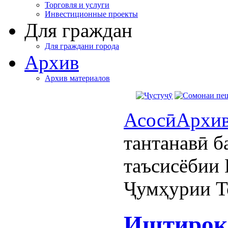
Торговля и услуги
Инвестиционные проекты
Для граждан
Для граждани города
Архив
Архив материалов
Асосӣ
Архи
тантанавӣ б
таъсисёбии
Ҷумҳурии Т
Иштирок