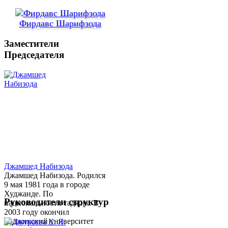
Фирдавс Шарифзода
Заместители
Председателя
Джамшед Набизода
Джамшед Набизода. Родился
9 мая 1981 года в городе
Худжанде. По
Руководители структур
национальности таджик. В
2003 году окончил
Таджикский университет