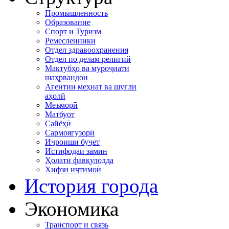
Промышленность
Образование
Спорт и Туризм
Ремесленники
Отдел здравоохранения
Отдел по делам религий
Мактубҳо ва муроҷиати
шаҳрвандон
Агентии меҳнат ва шуғли
аҳолӣ
Меъморӣ
Матбуот
Сайёҳӣ
Сармоягузорӣ
Иҷроиши буҷет
Истифодаи замин
Ҳолати фавқулодда
Хифзи иҷтимоӣ
История города
Экономика
Транспорт и связь