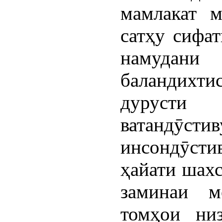
мамлакат м
сатҳу сифат
намуда
баландихтис
дурусти 
ватандӯс
инсондӯстив
ҳайати шахс
заминаи м
томҳои низ