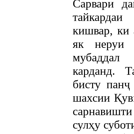
Сарвари да
тайкарда
кишвар, ки 
як неруи 
мубаддал 
карданд. Т
бисту панҷ
шахсии Қув
сарнавишти 
сулҳу субот