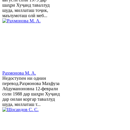
шаҳри Хуҷанд таваллуд
шуда, миллаташ тоҷик,
маълумоташ олӣ меб...
Раҳмонова М. А.
Недоступен ни однин
перевод.Раҳмонова Маҳфуза
Абдуманоновна 12-феврали
соли 1988 дар шаҳри Хуҷанд
дар оилаи коргар таваллуд
шуда, миллаташ т...