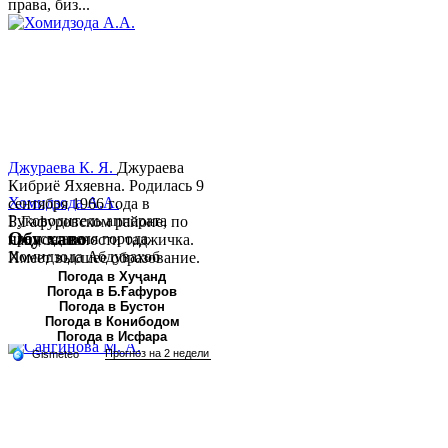
права, биз...
Джураева К. Я.
Джураева
Кибриё Яхяевна. Родилась 9
Хомидзода А.А.
сентября 1966 года в
Руководитель аппарата
Б.Гафуровском районе, по
Обу хаво
председателя города
национальности таджичка.
Хомидзода Абдувахоб
Имеет высшее образование.
Абдумаджид родился 8
В 1997 ...
Погода в Хуҷанд
Погода в Б.Ғафуров
июня 1978 года в городе
Погода в Бустон
Худжанде. По
Погода в Конибодом
национальности...
Погода в Исфара