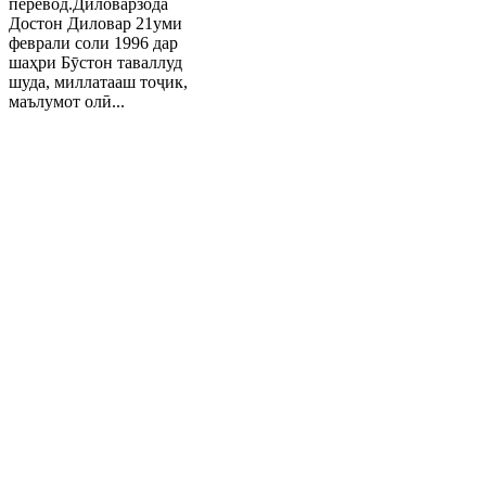
перевод.Диловарзода
Достон Диловар 21уми
феврали соли 1996 дар
шаҳри Бӯстон таваллуд
шуда, миллатааш тоҷик,
маълумот олӣ...