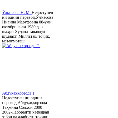
Ӯлмасова Н. М.
Недоступен
ни однин перевод.Ӯлмасова
Нигина Маруфовна 08-уми
октябри соли 1980 дар
шаҳри Хуҷанд таваллуд
шудааст. Миллаташ тоҷик,
маълумоташ...
Абдуқаҳҳорзода Т.
Недоступен ни однин
перевод.Абдуқаҳҳорзода
Таҳмина Солҳои 2000 -
2002-Лаборанти кафедраи
забон ва адабиёти тоҷики