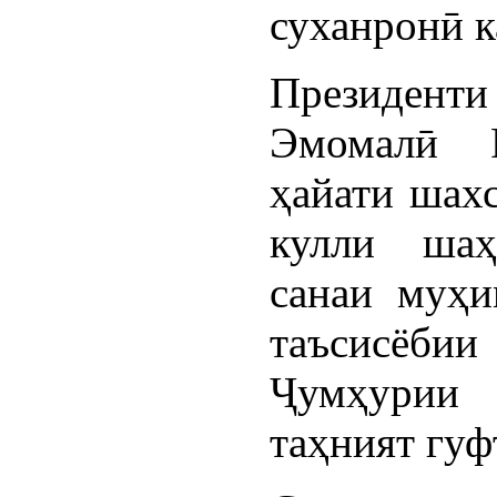
суханронӣ к
Президен
Эмомалӣ 
ҳайати шахс
кулли шаҳ
санаи муҳи
таъсисёби
Ҷумҳурии
таҳният гуф