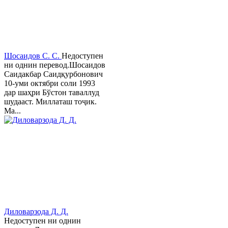
Шосаидов С. С.
Недоступен
ни однин перевод.Шосаидов
Саидакбар Саидқурбонович
10-уми октябри соли 1993
дар шаҳри Бўстон таваллуд
шудааст. Миллаташ тоҷик.
Ма...
Диловарзода Д. Д.
Недоступен ни однин