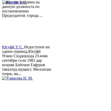
Хайрулло назначен на
данную должность по
постановлению
Председателя города ...
Юсуфӣ У. C.
Недоступен ни
однин перевод.Юсуфӣ
Усмон Сиддиқзода 23-юми
сентябри соли 1982 дар
ноҳияи Бобоҷон Ғафуров
таваллуд шудааст. Миллаташ
тоҷик, ма...