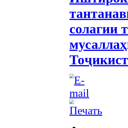
тантанав
солагии 
мусаллаҳ
Тоҷикист