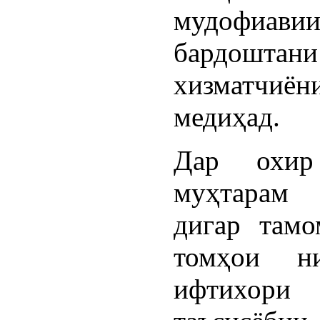
мудофиав
бардошт
хизматчиён
медиҳад.
Дар охир
муҳтарам
дигар тамо
томҳои н
ифтихори