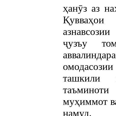
ҳанӯз аз на
Қувваҳои
азнавсозии
ҷузъу то
аввалиндар
омодасозии
ташкили 
таъминот
муҳиммот в
намуд.