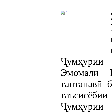
Ҷумҳурии
Эмомалӣ 
тантанавӣ 
таъсисёби
Ҷумҳурии 