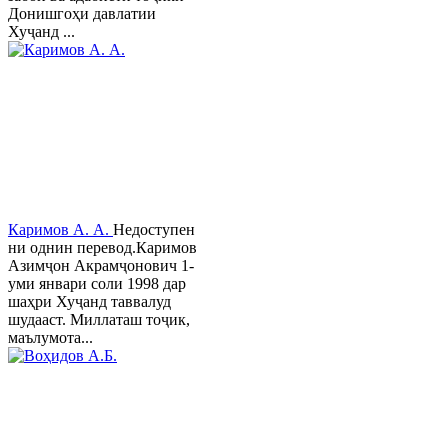
Донишгоҳи давлатии
Хуҷанд ...
Каримов А. А.
Недоступен
ни однин перевод.Каримов
Азимҷон Акрамҷонович 1-
уми январи соли 1998 дар
шаҳри Хуҷанд таввалуд
шудааст. Миллаташ тоҷик,
маълумота...