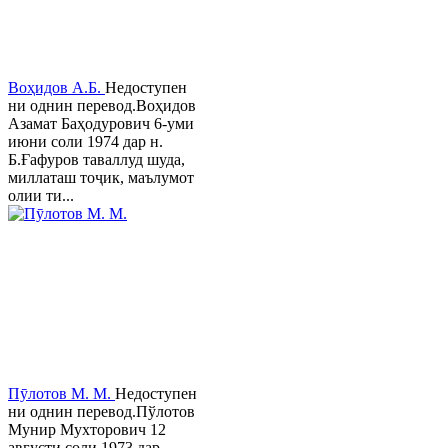
Воҳидов А.Б.
Недоступен
ни однин перевод.Воҳидов
Азамат Баҳодурович 6-уми
июни соли 1974 дар н.
Б.Ғафуров таваллуд шуда,
миллаташ тоҷик, маълумот
олии ти...
Пӯлотов М. М.
Недоступен
ни однин перевод.Пўлотов
Мунир Мухторович 12
августи соли 1973 дар