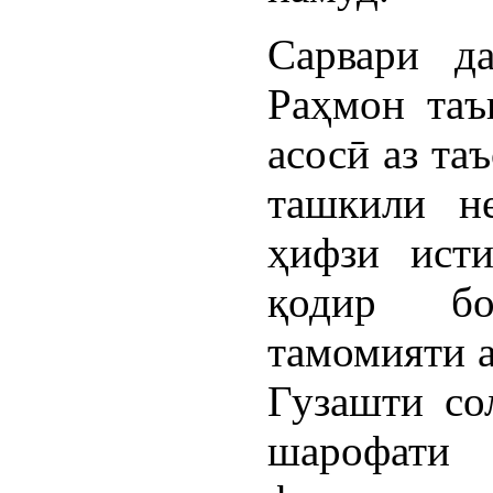
Сарвари д
Раҳмон таъ
асосӣ аз та
ташкили н
ҳифзи исти
қодир бо
тамомияти а
Гузашти со
шарофати