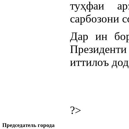
туҳфаи ар
сарбозони 
Дар ин бор
Президент
иттилоъ дод
?>
Председатель города