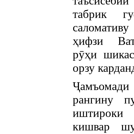
таъсисёб
табрик г
саломативу
ҳифзи Ват
рӯҳи шикас
орзу кардан
Ҷамъомад
рангину п
иштироки 
кишвар шу