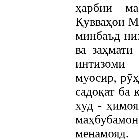
ҳарбии ма
Қувваҳои М
минбаъд ни
ва заҳмати
интизоми 
муосир, рӯҳ
садоқат ба 
худ - ҳимо
маҳбубам
менамояд