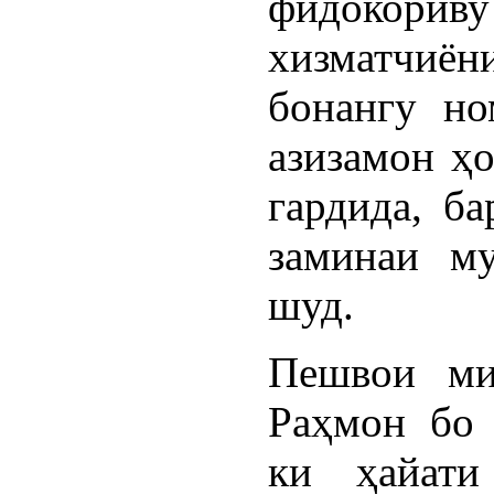
фидокор
хизматчиё
бонангу но
азизамон ҳ
гардида, ба
заминаи му
шуд.
Пешвои ми
Раҳмон бо 
ки ҳайати