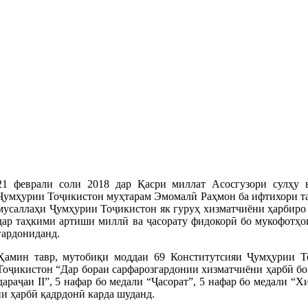
21 феврали соли 2018 дар Қасри миллат Асосгузори сулҳу 
Ҷумҳурии Тоҷикистон муҳтарам Эмомалӣ Раҳмон ба ифтихори та
мусаллаҳи Ҷумҳурии Тоҷикистон як гуруҳ хизматчиёни ҳарбиро 
дар таҳкими артиши миллӣ ва ҷасорату фидокорӣ бо мукофотҳои
гардониданд.
Ҳамин тавр, мутобиқи моддаи 69 Конститутсияи Ҷумҳурии 
Тоҷикистон “Дар бораи сарфарозгардонии хизматчиёни ҳарбӣ б
араҷаи II”, 5 нафар бо медали “Ҷасорат”, 5 нафар бо медали “Х
ии ҳарбӣ қадрдонӣ карда шуданд.