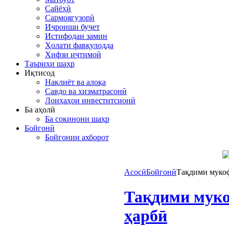
Сайёҳӣ
Сармоягузорӣ
Иҷроиши буҷет
Истифодаи замин
Ҳолати фавқулодда
Хифзи иҷтимоӣ
Таърихи шаҳр
Иқтисод
Нақлиёт ва алоқа
Савдо ва хизматрасонӣ
Лоиҳаҳои инвеститсионӣ
Ба аҳолӣ
Ба сокинони шаҳр
Бойгонӣ
Бойгонии ахборот
Асосӣ
Бойгонӣ
Тақдими мукоф
Тақдими муко
ҳарбӣ