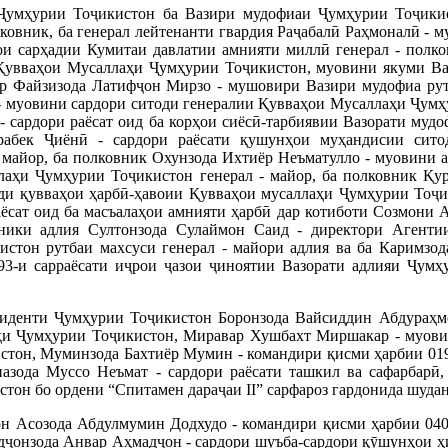
Ҷумҳурии Тоҷикистон ба Вазири мудофиаи Ҷумҳурии Тоҷикис
ковник, ба генерал лейтенанти гвардия Раҷабалӣ Раҳмоналӣ - 
 сарҳадии Кумитаи давлатии амнияти миллӣ генерал - полков
Қувваҳои Мусаллаҳи Ҷумҳурии Тоҷикистон, муовини якуми Ва
йор Файзизода Латифҷон Мирзо - мушовири Вазири мудофиа рут
 муовини сардори ситоди генералии Қувваҳои Мусаллаҳи Ҷумҳу
 сардори раёсат оид ба корҳои сиёсӣ-тарбиявии Вазорати мудо
ёрабек Ҷиёнӣ - сардори раёсати қушунҳои муҳандисии сит
- майор, ба полковник Охунзода Ихтиёр Неъматулло - муовини 
лаҳи Ҷумҳурии Тоҷикистон генерал - майор, ба полковник Қу
ди қувваҳои ҳарбӣ-ҳавоии Қувваҳои мусаллаҳи Ҷумҳурии Тоҷик
ёсат оид ба масъалаҳои амнияти ҳарбӣ дар котиботи Созмони
вники адлия Султонзода Сулаймон Саид - директори Агенти
истон рутбаи махсуси генерал - майори адлия ва ба Каримзо
93-и сарраёсати иҷрои ҷазои ҷиноятии Вазорати адлияи Ҷумҳ
денти Ҷумҳурии Тоҷикистон Боронзода Вайсиддин Абдураҳмо
ҳи Ҷумҳурии Тоҷикистон, Миравар Хушбахт Миршакар - муовин
стон, Муминзода Бахтиёр Мумин - командири қисми ҳарбии 01
азода Муссо Неъмат - сардори раёсати ташкил ва сафарбарӣ,
он бо ордени “Спитамен дараҷаи II” сарфароз гардонида шудан
он Асозода Абдулмумин Додхудо - командири қисми ҳарбии 04
ҷонзода Анвар Аҳмадҷон - сардори шуъба-сардори қӯшунҳои ҳи