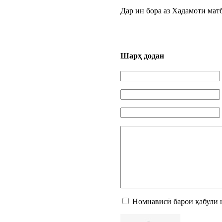
Дар ин бора аз Хадамоти ма
Шарҳ додан
Номнависӣ барои қабули 