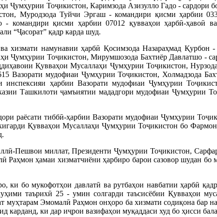
ҳи Ҷумҳурии Тоҷикистон, Каримзода Азизулло Гадо - сардори б
тон, Муродзода Туйчи Эргаш - командири қисми ҳарбии 033
о - командири қисми ҳарбии 07012 қувваҳои ҳарбӣ-ҳавоӣ в
ли “Ҷасорат” қадр карда шуд.
 ва хизмати намунавии ҳарбӣ Қосимзода Назараҳмад Қурбон -
ҳи Ҷумҳурии Тоҷикистон, Мирумшозода Бахтиёр Давлатшо - сар
ддиҳавоии Қувваҳои Мусаллаҳи Ҷумҳурии Тоҷикистон, Нурзода 
15 Вазорати мудофиаи Ҷумҳурии Тоҷикистон, Холмадзода Бахт
ти инспексияи ҳарбии Вазорати мудофиаи Ҷумҳурии Тоҷикис
рказии Ташкилоти ҷамъиятии мададгори мудофиаи Ҷумҳурии То
дори раёсати тиббӣ-ҳарбии Вазорати мудофиаи Ҷумҳурии Тоҷик
кигарди Қувваҳои Мусаллаҳи Ҷумҳурии Тоҷикистон бо Фармон
д.
миллӣ-Пешвои миллат, Президенти Ҷумҳурии Тоҷикистон, Сарф
ӣ Раҳмон ҳамаи хизматчиёни ҳарбиро барои сазовор шудан бо м
ро, ки бо мукофотҳои давлатӣ ва рутбаҳои навбатии ҳарбӣ қад
уҳими таърихӣ 25 - умин солгарди таъсисёбии Қувваҳои мус
т муҳтарам Эмомалӣ Раҳмон онҳоро ба хизмати содиқона бар на
кид карданд, ки дар иҷрои вазифаҳои муқаддаси худ бо ҳисси ба