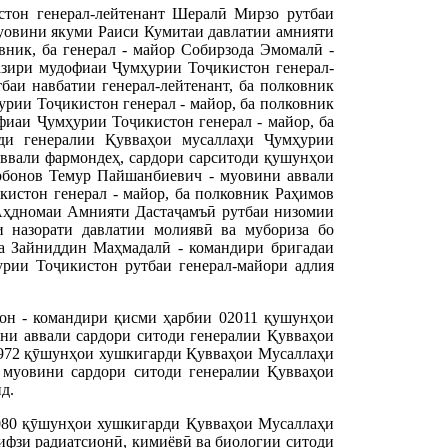
тон генерал-лейтенант Шералӣ Мирзо рутбаи
муовини якуми Раиси Кумитаи давлатии амнияти
ник, ба генерал - майор Собирзода Эмомалӣ -
зири мудофиаи Ҷумҳурии Тоҷикистон генерал-
баи навбатии генерал-лейтенант, ба полковник
рии Тоҷикистон генерал - майор, ба полковник
фиаи Ҷумҳурии Тоҷикистон генерал - майор, ба
оди генералии Қувваҳои мусаллаҳи Ҷумҳурии
аввали фармондеҳ, сардори сарситоди қушунҳои
рбонов Темур Пайшанбиевич - муовини аввали
истон генерал - майор, ба полковник Раҳимов
 Аҳдномаи Амнияти Дастаҷамъӣ рутбаи низомии
и назорати давлатии молиявӣ ва мубориза бо
да Зайниддин Маҳмадалӣ - командири бригадаи
урии Тоҷикистон рутбаи генерал-майори адлия
н - командири қисми ҳарбии 02011 қушунҳои
и аввали сардори ситоди генералии Қувваҳои
972 қӯшунҳои хушкигарди Қувваҳои Мусаллаҳи
 муовини сардори ситоди генералии Қувваҳои
д.
080 қӯшунҳои хушкигарди Қувваҳои Мусаллаҳи
фзи радиатсионӣ, кимиёвӣ ва биологии ситоди