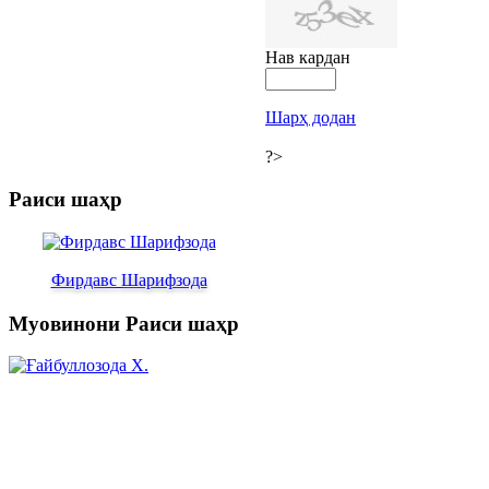
Нав кардан
Шарҳ додан
?>
Раиси шаҳр
Фирдавс Шарифзода
Муовинони Раиси шаҳр