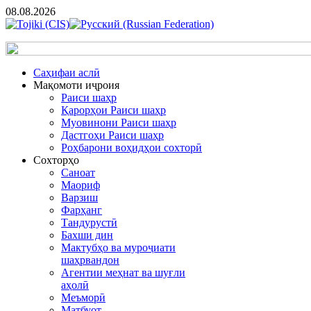
08.08.2026
Cаҳифаи аслӣ
Мақомоти иҷроия
Раиси шаҳр
Қарорҳои Раиси шаҳр
Муовинони Раиси шаҳр
Дастгоҳи Раиси шаҳр
Роҳбарони воҳидҳои сохторӣ
Сохторҳо
Саноат
Маориф
Варзиш
Фарҳанг
Тандурустӣ
Бахши дин
Мактубҳо ва муроҷиати
шаҳрвандон
Агентии меҳнат ва шуғли
аҳолӣ
Меъморӣ
Матбуот