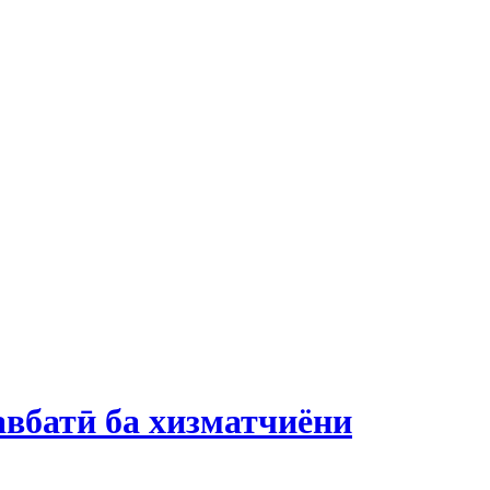
авбатӣ ба хизматчиёни