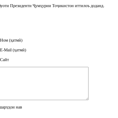
тбуоти Президенти Ҷумҳурии Тоҷикистон иттилоъ доданд.
Ном (ҳатмӣ)
E-Mail (ҳатмӣ)
Сайт
шарҳҳои нав