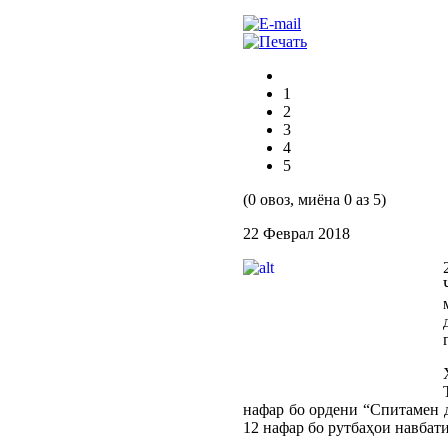
1
2
3
4
5
(0 овоз, миёна 0 аз 5)
22 Феврал 2018
нафар бо ордени “Спитамен д
12 нафар бо рутбаҳои навбат