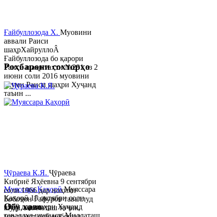
Ғайбуллозода Х.
Муовини
аввали Раиси
шаҳрХайруллоÂ
Ғайбуллозода бо қарори
Роҳбарони сохторҳо
Раиси шаҳр таҳти №281 аз 2
июни соли 2016 муовини
якуми Раиси шаҳри Хуҷанд
таъин ...
Ҷӯраева К.Я.
Ҷӯраева
Кибриё Яҳёевна 9 сентябри
Муяссара Қаҳорӣ
Муяссара
соли 1966 дар ноҳияи
Қаҳорӣ 15 октябри соли
Бобоҷон Ғафуров таваллуд
Обу хаво
1979 дар шаҳри Хуҷанд
шуда, миллаташ тоҷик,
таваллуд шудааст. Миллаташ
маълумот олӣ мебошад.