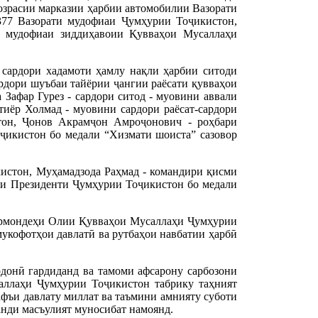
озрасии марказии ҳарбии автомобилии Вазорати
77 Вазорати мудофиаи Ҷумҳурии Тоҷикистон,
а мудофиаи зиддиҳавоии Қувваҳои Мусаллаҳи
 сардори хадамоти ҳамлу нақли ҳарбии ситоди
дори шуъбаи тайёрии ҷангии раёсати қувваҳои
Зафар Гурез - сардори ситод - муовини аввали
иёр Холмад - муовини сардори раёсат-сардори
тон, Ҷонов Акрамҷон Амроҷонович - роҳбари
ҷикистон бо медали “Хизмати шоиста” сазовор
истон, Муҳамадзода Раҳмад - командири қисми
и Президенти Ҷумҳурии Тоҷикистон бо медали
армондеҳи Олии Қувваҳои Мусаллаҳи Ҷумҳурии
укофотҳои давлатӣ ва рутбаҳои навбатии ҳарбӣ
рдонӣ гардиданд ва тамоми афсарону сарбозони
аллаҳи Ҷумҳурии Тоҷикистон табрику таҳният
фъи давлату миллат ва таъмини амнияту суботи
ланди масъулият муносибат намоянд.