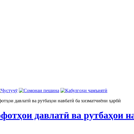
отҳои давлатӣ ва рутбаҳои навбатӣ ба хизматчиёни ҳарбӣ
фотҳои давлатӣ ва рутбаҳои н