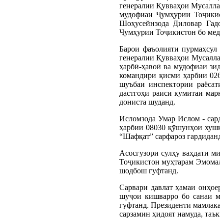
генералии Қувваҳои Мусалла
мудофиаи Ҷумҳурии Тоҷикис
Шоҳусейнзода Диловар Гад
Ҷумҳурии Тоҷикистон бо меда
Барои фаъолияти пурмаҳсул
генералии Қувваҳои Мусалла
ҳарбӣ-ҳавоӣ ва мудофиаи зи
командири қисми ҳарбии 026
шуъбаи инспектории раёса
дастгоҳи раиси кумитаи ма
дониста шуданд.
Исломзода Умар Ислом - сар
ҳарбии 08030 қӯшунҳои хуш
“Шафқат” сарфароз гардидан
Асосгузори сулҳу ваҳдати 
Тоҷикистон муҳтарам Эмомал
шодбош гуфтанд.
Сарвари давлат ҳамаи онҳое
шуҷои кишварро бо санаи м
гуфтанд. Президенти мамлака
сарзамин ҳидоят намуда, таъ