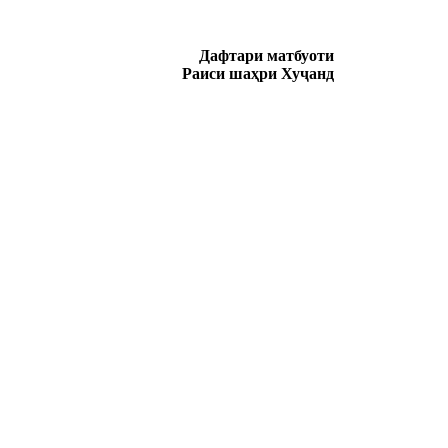
Дафтари матбуоти
Раиси шаҳри Хуҷанд