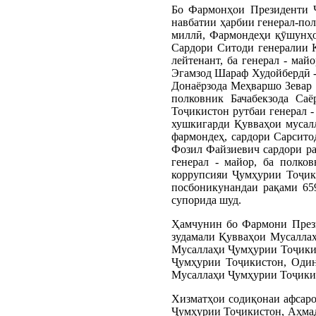
Бо Фармонҳои Президенти 
навбатии ҳарбии генерал-пол
миллӣ, Фармондеҳи қӯшунҳои
Сардори Ситоди генералии 
лейтенант, ба генерал - ма
Эгамзод Шараф Худойбердӣ -
Донаёрзода Меҳваршо Зевар -
полковник Бачабекзода Са
Тоҷикистон рутбаи генерал 
хушкигарди Қувваҳои мусал
фармондеҳ, сардори Сарсито
Фозил Файзиевич сардори ра
генерал - майор, ба полко
коррупсияи Ҷумҳурии Тоҷик
посбоникунандаи рақами 65
супорида шуд.
Ҳамчунин бо Фармони Прези
зудамали Қувваҳои Мусалла
Мусаллаҳи Ҷумҳурии Тоҷики
Ҷумҳурии Тоҷикистон, Один
Мусаллаҳи Ҷумҳурии Тоҷикист
Хизматҳои содиқонаи афсар
Ҷумҳурии Тоҷикистон, Аҳмад