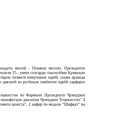
ваҳдати миллӣ - Пешвои миллат, Президенти
ҷлили 25 - умин солгарди таъсисёбии Қувваҳои
барои хизмати намунавии ҳарбӣ, саҳми арзанда
 давлатӣ ва рутбаҳои навбатии ҳарбӣ сарфароз
Тоҷикистон бо Фармони Президенти Ҷумҳурии
о мукофотҳои давлатии Ҷумҳурии Тоҷикистон” 4
измати шоиста”, 2 нафар бо медали “Шафқат” ва