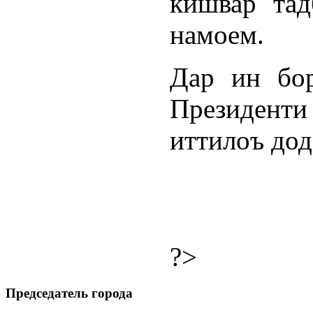
кишвар тад
намоем.
Дар ин бор
Президент
иттилоъ дод
?>
Председатель города