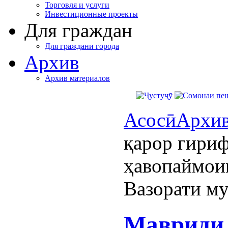
Торговля и услуги
Инвестиционные проекты
Для граждан
Для граждани города
Архив
Архив материалов
Асосӣ
Архи
қарор гириф
ҳавопаймои
Вазорати м
Мавриди 