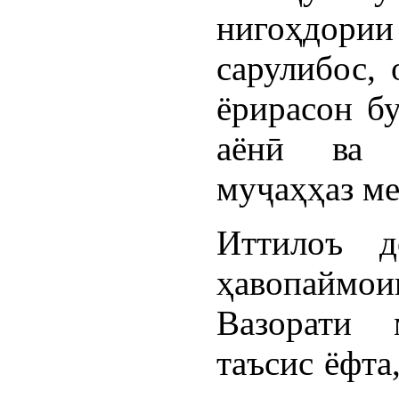
нигоҳдории
сарулибос,
ёрирасон бу
аёнӣ ва 
муҷаҳҳаз м
Иттилоъ д
ҳавопаймо
Вазорати 
таъсис ёфта