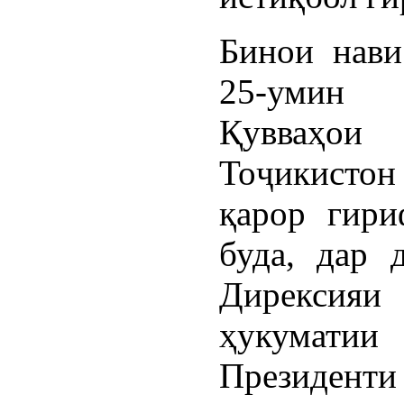
Бинои нави
25-умин 
Қувваҳои
Тоҷикисто
қарор гири
буда, дар 
Дирексия
ҳукумати
Президенти