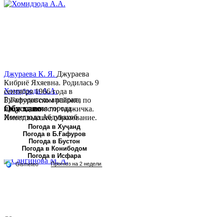
Джураева К. Я.
Джураева
Кибриё Яхяевна. Родилась 9
Хомидзода А.А.
сентября 1966 года в
Руководитель аппарата
Б.Гафуровском районе, по
Обу хаво
председателя города
национальности таджичка.
Хомидзода Абдувахоб
Имеет высшее образование.
Абдумаджид родился 8
В 1997 ...
Погода в Хуҷанд
Погода в Б.Ғафуров
июня 1978 года в городе
Погода в Бустон
Худжанде. По
Погода в Конибодом
национальности...
Погода в Исфара