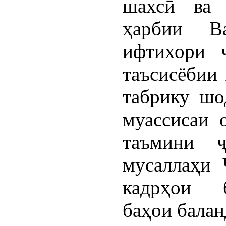
шахсӣ ва 
ҳарбии В
ифтихори 
таъсисёбии
табрику шо
муассисаи 
таъмини ҷ
мусаллаҳи 
кадрҳои б
баҳои балан