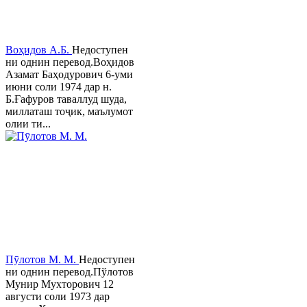
Воҳидов А.Б.
Недоступен
ни однин перевод.Воҳидов
Азамат Баҳодурович 6-уми
июни соли 1974 дар н.
Б.Ғафуров таваллуд шуда,
миллаташ тоҷик, маълумот
олии ти...
Пӯлотов М. М.
Недоступен
ни однин перевод.Пўлотов
Мунир Мухторович 12
августи соли 1973 дар