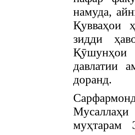
намуда, айн
Қувваҳои ҳ
зидди ҳав
Қӯшунҳо
давлатии 
доранд.
Сарфармо
Мусаллаҳи
муҳтарам 