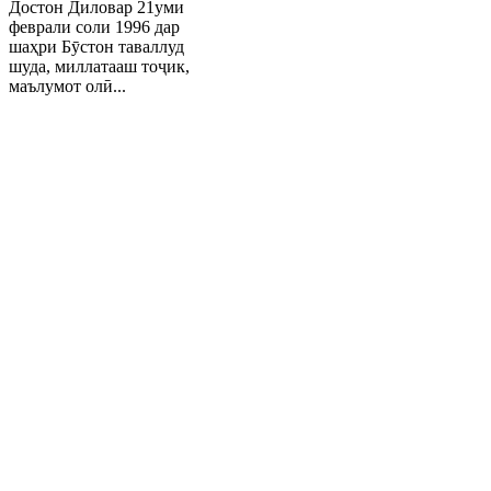
Достон Диловар 21уми
феврали соли 1996 дар
шаҳри Бӯстон таваллуд
шуда, миллатааш тоҷик,
маълумот олӣ...