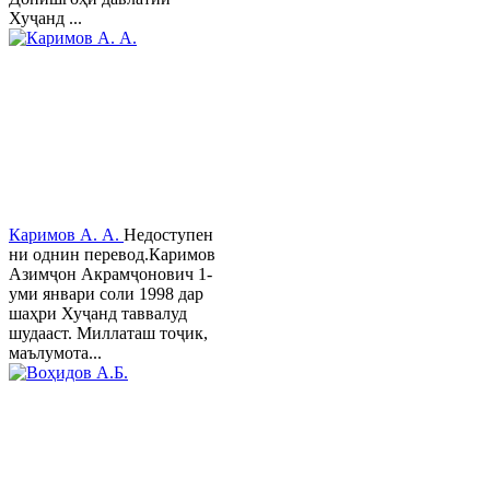
Хуҷанд ...
Каримов А. А.
Недоступен
ни однин перевод.Каримов
Азимҷон Акрамҷонович 1-
уми январи соли 1998 дар
шаҳри Хуҷанд таввалуд
шудааст. Миллаташ тоҷик,
маълумота...