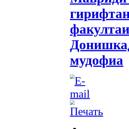
гирифтан
факултаи
Донишкад
мудофиа