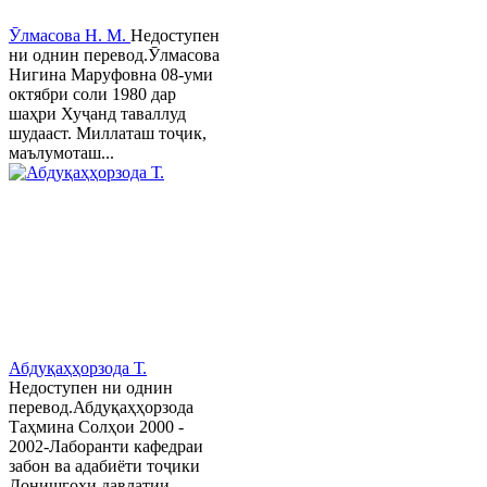
Ӯлмасова Н. М.
Недоступен
ни однин перевод.Ӯлмасова
Нигина Маруфовна 08-уми
октябри соли 1980 дар
шаҳри Хуҷанд таваллуд
шудааст. Миллаташ тоҷик,
маълумоташ...
Абдуқаҳҳорзода Т.
Недоступен ни однин
перевод.Абдуқаҳҳорзода
Таҳмина Солҳои 2000 -
2002-Лаборанти кафедраи
забон ва адабиёти тоҷики
Донишгоҳи давлатии