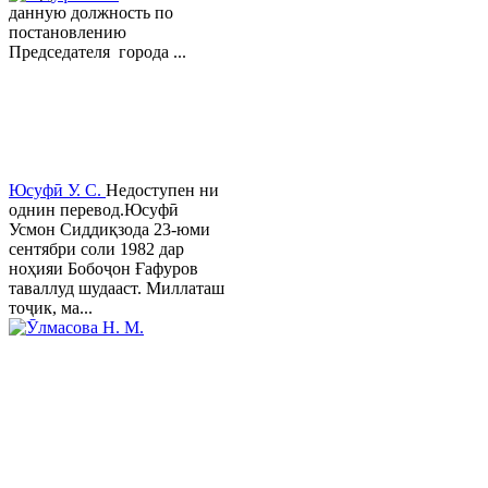
данную должность по
постановлению
Председателя города ...
Юсуфӣ У. C.
Недоступен ни
однин перевод.Юсуфӣ
Усмон Сиддиқзода 23-юми
сентябри соли 1982 дар
ноҳияи Бобоҷон Ғафуров
таваллуд шудааст. Миллаташ
тоҷик, ма...