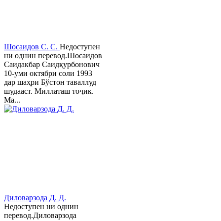
Шосаидов С. С.
Недоступен
ни однин перевод.Шосаидов
Саидакбар Саидқурбонович
10-уми октябри соли 1993
дар шаҳри Бўстон таваллуд
шудааст. Миллаташ тоҷик.
Ма...
Диловарзода Д. Д.
Недоступен ни однин
перевод.Диловарзода