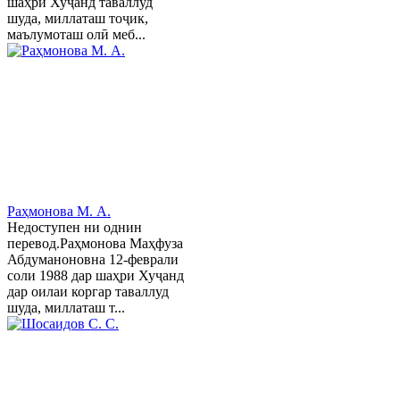
шаҳри Хуҷанд таваллуд
шуда, миллаташ тоҷик,
маълумоташ олӣ меб...
Раҳмонова М. А.
Недоступен ни однин
перевод.Раҳмонова Маҳфуза
Абдуманоновна 12-феврали
соли 1988 дар шаҳри Хуҷанд
дар оилаи коргар таваллуд
шуда, миллаташ т...