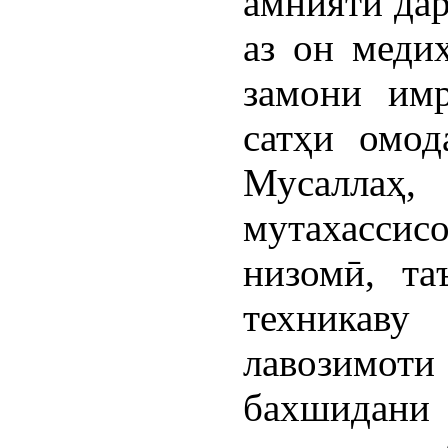
амниятӣ дар
аз он медиҳ
замони имр
сатҳи омод
Мусалла
мутахасс
низомӣ, та
техникаву
лавозимоти 
бахшидани