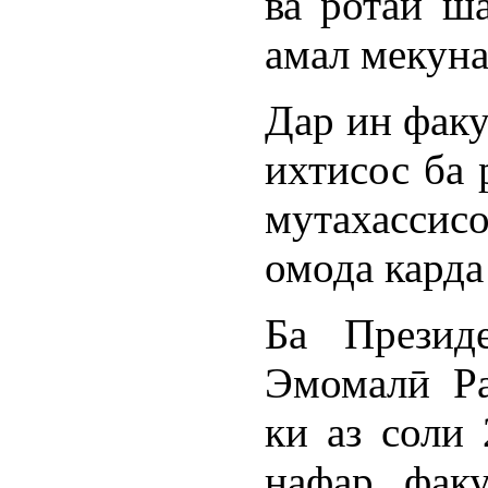
ва ротаи ш
амал мекуна
Дар ин факу
ихтисос ба 
мутахассисо
омода карда
Ба Презид
Эмомалӣ Ра
ки аз соли
нафар факу