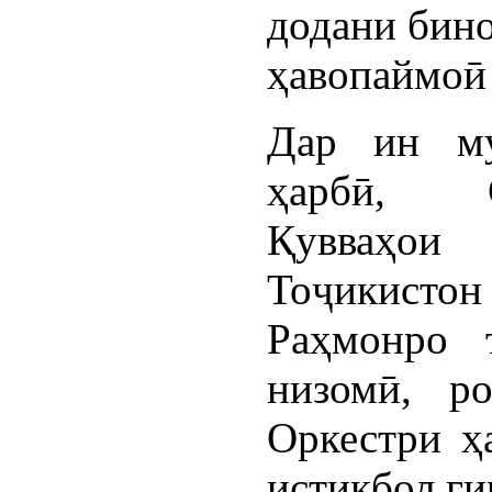
додани бино
ҳавопаймоӣ
Дар ин му
ҳарбӣ, 
Қувваҳои
Тоҷикист
Раҳмонро 
низомӣ, р
Оркестри ҳ
истиқбол ги