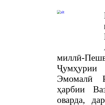
миллӣ-Пеш
Ҷумҳурии
Эмомалӣ 
ҳарбии Ва
оварда, да