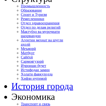
Промышленность
Образование
Спорт и Туризм
Ремесленники
Отдел здравоохранения
Отдел по делам религий
Мактубҳо ва муроҷиати
шаҳрвандон
Агентии меҳнат ва шуғли
аҳолӣ
Меъморӣ
Матбуот
Сайёҳӣ
Сармоягузорӣ
Иҷроиши буҷет
Истифодаи замин
Ҳолати фавқулодда
Хифзи иҷтимоӣ
История города
Экономика
Транспорт и связь