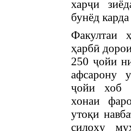
харҷи зиё
бунёд карда
Факултаи 
ҳарбӣ дорои
250 ҷойи ни
афсарону у
ҷойи хоб б
хонаи фаро
утоқи навба
силоҳу му