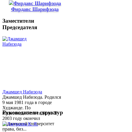
Фирдавс Шарифзода
Заместители
Председателя
Джамшед Набизода
Джамшед Набизода. Родился
9 мая 1981 года в городе
Худжанде. По
Руководители структур
национальности таджик. В
2003 году окончил
Таджикский университет
права, биз...