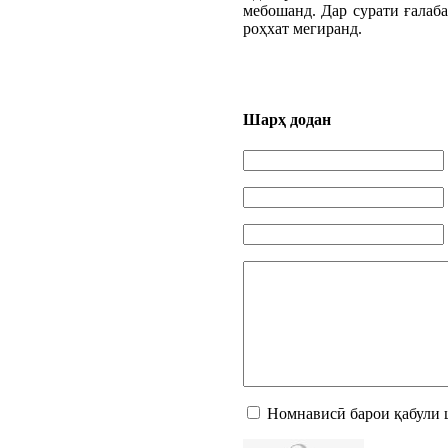
мебошанд. Дар сурати ғалаб
роҳхат мегиранд.
Шарҳ додан
Номнависӣ барои қабули 