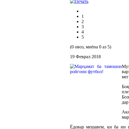
1
2
3
4
5
(0 овоз, миёна 0 аз 5)
19 Феврал 2018
Му
вар
мег
Боя
пле
Боз
дар
Акн
мар
Ёдовар мешавем, ки ба ин 