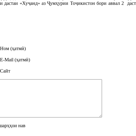
аи дастаи «Хуҷанд» аз Ҷумҳурии Тоҷикистон бори аввал 2 дас
Ном (ҳатмӣ)
E-Mail (ҳатмӣ)
Сайт
шарҳҳои нав