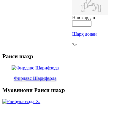
Нав кардан
Шарҳ додан
?>
Раиси шаҳр
Фирдавс Шарифзода
Муовинони Раиси шаҳр