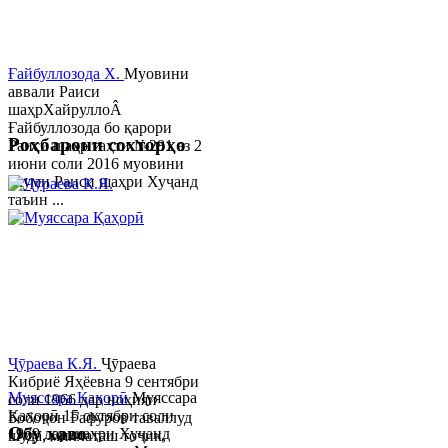
Ғайбуллозода Х.
Муовини
аввали Раиси
шаҳрХайруллоÂ
Ғайбуллозода бо қарори
Роҳбарони сохторҳо
Раиси шаҳр таҳти №281 аз 2
июни соли 2016 муовини
якуми Раиси шаҳри Хуҷанд
таъин ...
Ҷӯраева К.Я.
Ҷӯраева
Кибриё Яҳёевна 9 сентябри
Муяссара Қаҳорӣ
Муяссара
соли 1966 дар ноҳияи
Қаҳорӣ 15 октябри соли
Бобоҷон Ғафуров таваллуд
Обу хаво
1979 дар шаҳри Хуҷанд
шуда, миллаташ тоҷик,