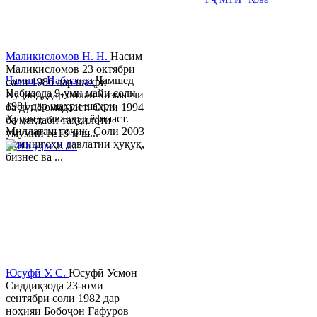
Маликисломов Н. Н.
Насим
Маликисломов 23 октябри
Ҷамшед Набизода
Ҷамшед
соли 1986 дар шаҳри
Набизода 9-уми майи соли
Хуҷанд, дар оилаи хизматчӣ
1981 дар шаҳри шаҳри
ба дунё омадааст. Соли 1994
Хуҷанд таваллуд ёфтааст.
ба мактаби таҳсилоти
Миллаташ тоҷик. Соли 2003
умумии №18-и ш...
Донишгоҳи давлатии ҳуқуқ,
бизнес ва ...
Юсуфӣ У. C.
Юсуфӣ Усмон
Сиддиқзода 23-юми
сентябри соли 1982 дар
ноҳияи Бобоҷон Ғафуров