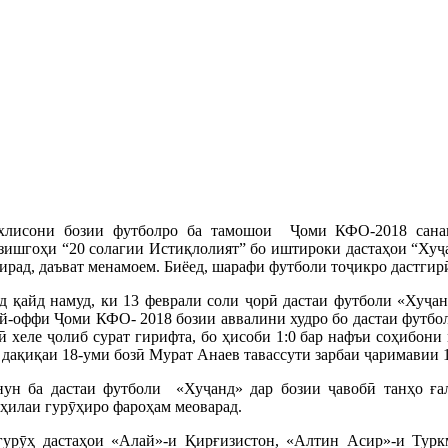
хлисони бозии футболро ба тамошои Ҷоми КФО-2018 санаи 
зишгоҳи “20 солагии Истиқлолият” бо иштироки дастаҳои “Хуҷа
ирад, даъват менамоем. Биёед, шарафи футболи тоҷикро дастгир
д қайд намуд, ки 13 феврали соли ҷорӣ дастаи футболи «Хуҷа
й-оффи Ҷоми КФО- 2018 бозии аввалини худро бо дастаи футбол
ӣ хеле ҷолиб сурат гирифта, бо ҳисоби 1:0 бар нафъи соҳибони
 дақиқаи 18-уми бозӣ Мурат Анаев тавассути зарбаи ҷаримавии 1
ун ба дастаи футболи «Хуҷанд» дар бозии ҷавобӣ танҳо ға
ҳилаи гурӯҳиро фароҳам меоварад.
гурӯҳ дастаҳои «Алай»-и Қирғизистон, «Алтин Асир»-и Тур