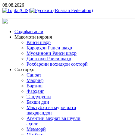
08.08.2026
Cаҳифаи аслӣ
Мақомоти иҷроия
Раиси шаҳр
Қарорҳои Раиси шаҳр
Муовинони Раиси шаҳр
Дастгоҳи Раиси шаҳр
Роҳбарони воҳидҳои сохторӣ
Сохторҳо
Саноат
Маориф
Варзиш
Фарҳанг
Тандурустӣ
Бахши дин
Мактубҳо ва муроҷиати
шаҳрвандон
Агентии меҳнат ва шуғли
аҳолӣ
Меъморӣ
Матбуот