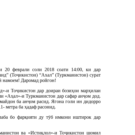
20 феврали соли 2018 соати 14:00, ки дар
нд” (Тоҷикистон) “Ахал” (Туркманистон) сурат
ӣ намоем! Даромад ройгон!
нд»-и Тоҷикистон дар доираи бозиҳои марҳилаи
и «Аҳал»-и Туркманистон дар сафар анҷом дод.
 майдон ба анҷом расид. Ягона голи ин дидорро
1- метра ба ҳадаф расонид.
лаба бо фарқияти ду тӯб имкони иштирок дар
кманистон ва «Истиқлол»-и Тоҷикистон шомил