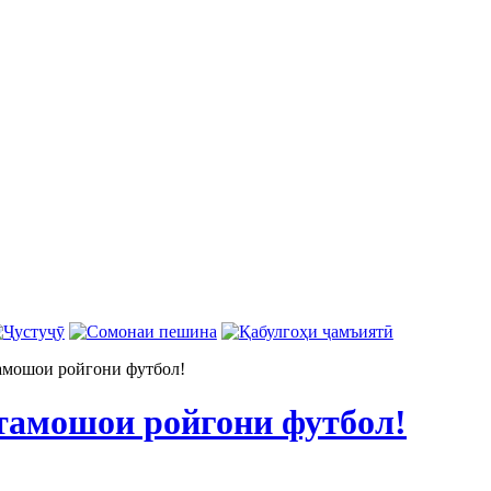
амошои ройгони футбол!
тамошои ройгони футбол!