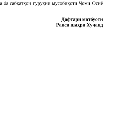
та ба сабқатҳои гурӯҳии мусобиқоти Ҷоми Осиё
Дафтари матбуоти
Раиси шаҳри Хуҷанд