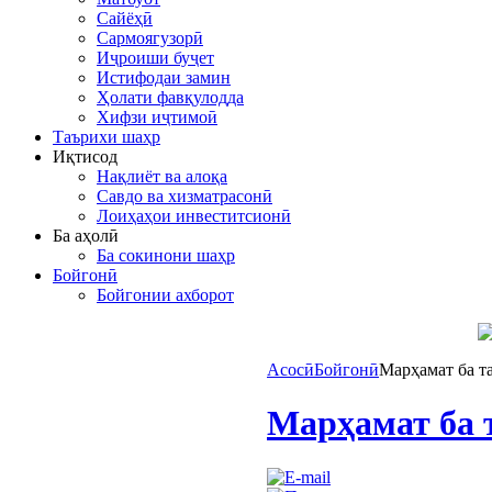
Сайёҳӣ
Сармоягузорӣ
Иҷроиши буҷет
Истифодаи замин
Ҳолати фавқулодда
Хифзи иҷтимоӣ
Таърихи шаҳр
Иқтисод
Нақлиёт ва алоқа
Савдо ва хизматрасонӣ
Лоиҳаҳои инвеститсионӣ
Ба аҳолӣ
Ба сокинони шаҳр
Бойгонӣ
Бойгонии ахборот
Асосӣ
Бойгонӣ
Марҳамат ба т
Марҳамат ба 