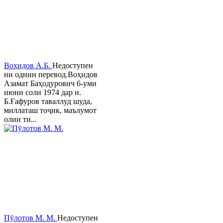
Воҳидов А.Б.
Недоступен
ни однин перевод.Воҳидов
Азамат Баҳодурович 6-уми
июни соли 1974 дар н.
Б.Ғафуров таваллуд шуда,
миллаташ тоҷик, маълумот
олии ти...
Пӯлотов М. М.
Недоступен