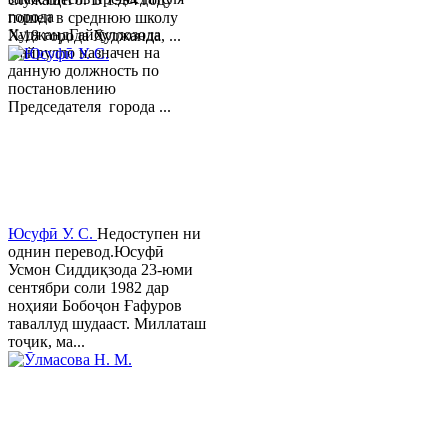
города
пошел в среднюю школу
ХуджандГайбуллозода
№18 города Худжанда, ...
Хайрулло назначен на
данную должность по
постановлению
Председателя города ...
Юсуфӣ У. C.
Недоступен ни
однин перевод.Юсуфӣ
Усмон Сиддиқзода 23-юми
сентябри соли 1982 дар
ноҳияи Бобоҷон Ғафуров
таваллуд шудааст. Миллаташ
тоҷик, ма...