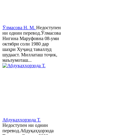
Ӯлмасова Н. М.
Недоступен
ни однин перевод.Ӯлмасова
Нигина Маруфовна 08-уми
октябри соли 1980 дар
шаҳри Хуҷанд таваллуд
шудааст. Миллаташ тоҷик,
маълумоташ...
Абдуқаҳҳорзода Т.
Недоступен ни однин
перевод.Абдуқаҳҳорзода