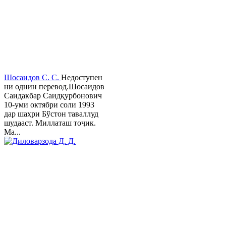
Шосаидов С. С.
Недоступен
ни однин перевод.Шосаидов
Саидакбар Саидқурбонович
10-уми октябри соли 1993
дар шаҳри Бўстон таваллуд
шудааст. Миллаташ тоҷик.
Ма...