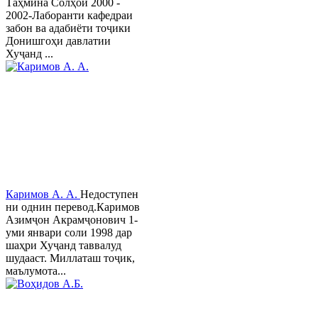
Таҳмина Солҳои 2000 -
2002-Лаборанти кафедраи
забон ва адабиёти тоҷики
Донишгоҳи давлатии
Хуҷанд ...
Каримов А. А.
Недоступен
ни однин перевод.Каримов
Азимҷон Акрамҷонович 1-
уми январи соли 1998 дар
шаҳри Хуҷанд таввалуд
шудааст. Миллаташ тоҷик,
маълумота...