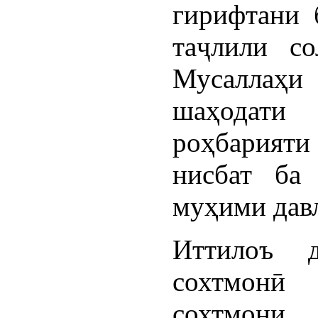
гирифтани 
таҷлили со
Мусаллаҳи
шаҳодати 
роҳбарияти
нисбат ба
муҳими дав
Иттилоъ 
сохтмонӣ
сохтмони