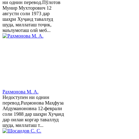
ни однин перевод.Пўлотов
Мунир Мухторович 12
августи соли 1973 дар
шаҳри Хуҷанд таваллуд
шуда, миллаташ тоҷик,
маълумоташ олӣ меб...
Раҳмонова М. А.
Недоступен ни однин
перевод.Раҳмонова Маҳфуза
Абдуманоновна 12-феврали
соли 1988 дар шаҳри Хуҷанд
дар оилаи коргар таваллуд
шуда, миллаташ т...