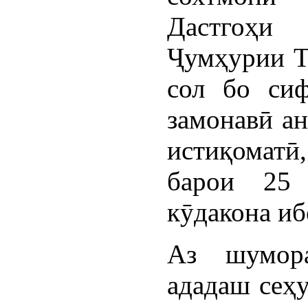
Дастгоҳи
Ҷумҳурии Т
сол бо сиф
замонавӣ ан
истиқоматӣ,
барои 25 
кӯдакона иб
Аз шумор
ададаш сеҳу