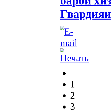
барои хи
Гвардияи
1
2
3