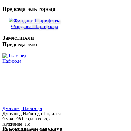
Председатель города
Фирдавс Шарифзода
Заместители
Председателя
Джамшед Набизода
Джамшед Набизода. Родился
9 мая 1981 года в городе
Худжанде. По
Руководители структур
национальности таджик. В