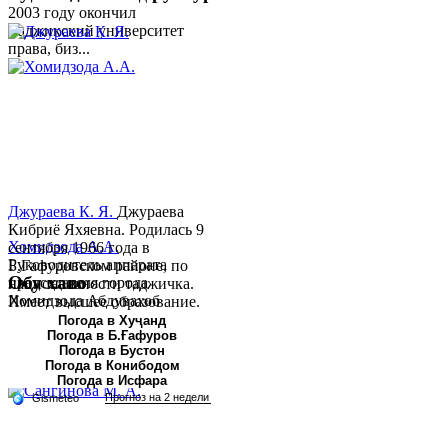
2003 году окончил
Таджикский университет
права, биз...
Джураева К. Я.
Джураева
Кибриё Яхяевна. Родилась 9
Хомидзода А.А.
сентября 1966 года в
Руководитель аппарата
Б.Гафуровском районе, по
Обу хаво
председателя города
национальности таджичка.
Хомидзода Абдувахоб
Имеет высшее образование.
Абдумаджид родился 8
В 1997 ...
Погода в Хуҷанд
Погода в Б.Ғафуров
июня 1978 года в городе
Погода в Бустон
Худжанде. По
Погода в Конибодом
национальности...
Погода в Исфара