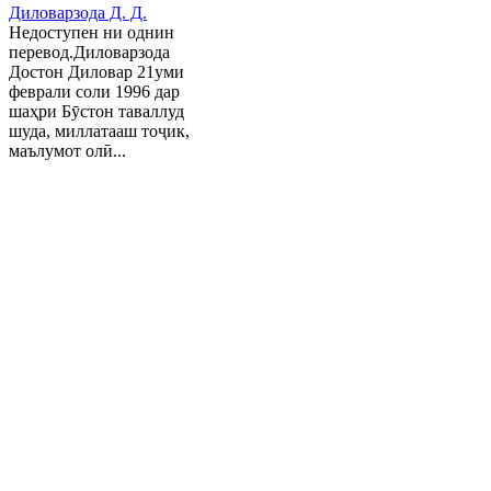
Диловарзода Д. Д.
Недоступен ни однин
перевод.Диловарзода
Достон Диловар 21уми
феврали соли 1996 дар
шаҳри Бӯстон таваллуд
шуда, миллатааш тоҷик,
маълумот олӣ...