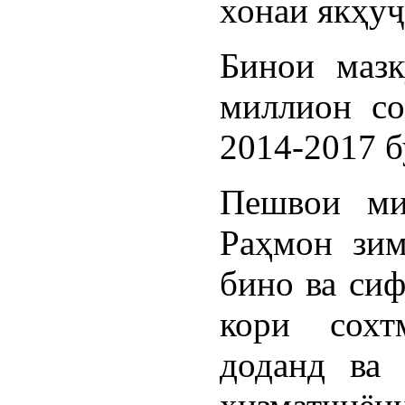
хонаи якҳу
Бинои мазк
миллион со
2014-2017 б
Пешвои ми
Раҳмон зи
бино ва сиф
кори сохт
доданд ва 