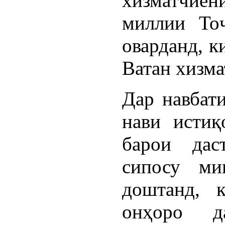
хизматчи
миллии Тоҷ
оварданд, к
Ватан хизма
Дар навбат
нави истиқ
барои дас
сипосу ми
доштанд, 
онҳоро д