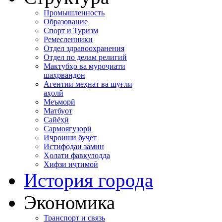
Промышленность
Образование
Спорт и Туризм
Ремесленники
Отдел здравоохранения
Отдел по делам религий
Мактубҳо ва муроҷиати
шаҳрвандон
Агентии меҳнат ва шуғли
аҳолӣ
Меъморӣ
Матбуот
Сайёҳӣ
Сармоягузорӣ
Иҷроиши буҷет
Истифодаи замин
Ҳолати фавқулодда
Хифзи иҷтимоӣ
История города
Экономика
Транспорт и связь