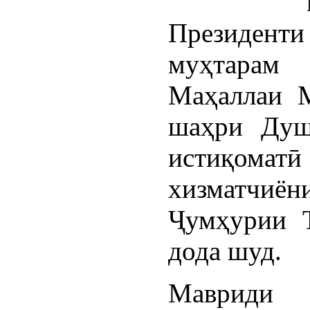
Президент
муҳтарам
Маҳаллаи 
шаҳри Душ
истиқом
хизматчиён
Ҷумҳурии 
дода шуд.
Мавриди 