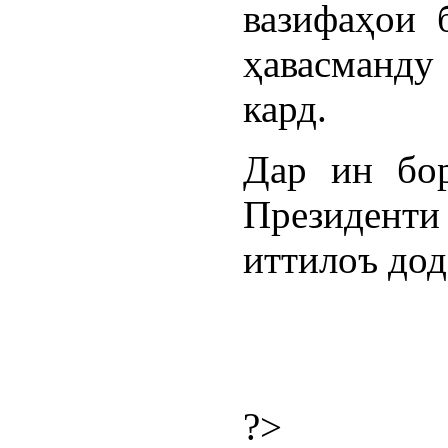
вазифаҳои 
ҳавасманд
кард.
Дар ин бор
Президент
иттилоъ дод
?>