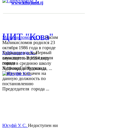
www.khujand.tj
,
e-mail:
mihd.khujand@gmail.com
© 2013-2018 Разработчик и 
ЦИТ "Кова"
Маликисломов Н. Н.
Насим
Маликисломов родился 23
октября 1986 года в городе
Гайбуллозода Х.
Первый
Худжанде в семье
заместитель председателя
служащего. В 1994 году
города
пошел в среднюю школу
ХуджандГайбуллозода
№18 города Худжанда, ...
Хайрулло назначен на
данную должность по
постановлению
Председателя города ...
Юсуфӣ У. C.
Недоступен ни