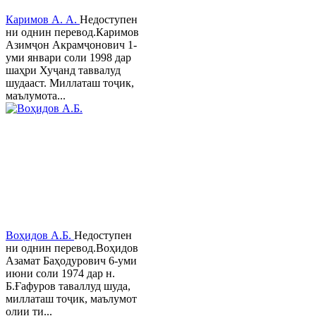
Каримов А. А.
Недоступен
ни однин перевод.Каримов
Азимҷон Акрамҷонович 1-
уми январи соли 1998 дар
шаҳри Хуҷанд таввалуд
шудааст. Миллаташ тоҷик,
маълумота...
Воҳидов А.Б.
Недоступен
ни однин перевод.Воҳидов
Азамат Баҳодурович 6-уми
июни соли 1974 дар н.
Б.Ғафуров таваллуд шуда,
миллаташ тоҷик, маълумот
олии ти...