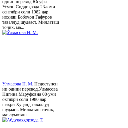
однин перевод.Юсуфӣ
Усмон Сиддиқзода 23-юми
сентябри соли 1982 дар
ноҳияи Бобоҷон Ғафуров
таваллуд шудааст. Миллаташ
тоҷик, ма...
Ӯлмасова Н. М.
Недоступен
ни однин перевод.Ӯлмасова
Нигина Маруфовна 08-уми
октябри соли 1980 дар
шаҳри Хуҷанд таваллуд
шудааст. Миллаташ тоҷик,
маълумоташ...