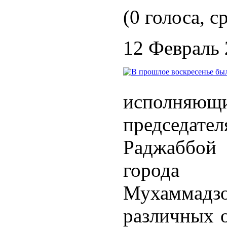
(0 голоса, с
12 Февраль
исполня
председат
Раджаббой 
города
Мухаммадзод
различных 