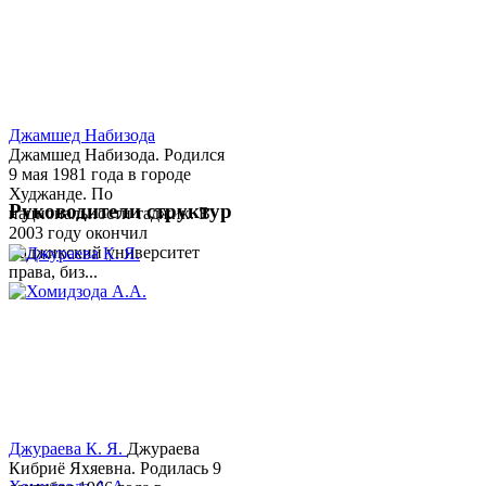
Джамшед Набизода
Джамшед Набизода. Родился
9 мая 1981 года в городе
Худжанде. По
Руководители структур
национальности таджик. В
2003 году окончил
Таджикский университет
права, биз...
Джураева К. Я.
Джураева
Кибриё Яхяевна. Родилась 9