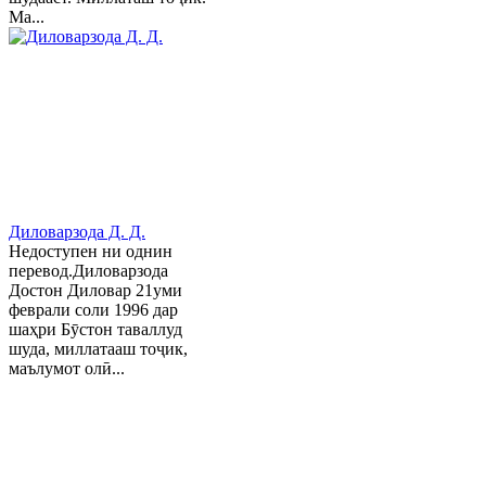
Ма...
Диловарзода Д. Д.
Недоступен ни однин
перевод.Диловарзода
Достон Диловар 21уми
феврали соли 1996 дар
шаҳри Бӯстон таваллуд
шуда, миллатааш тоҷик,
маълумот олӣ...