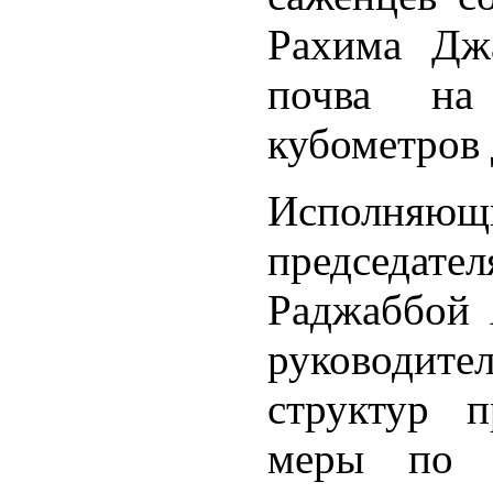
Рахима Джа
почва на
кубометров 
Исполня
председат
Раджаббой 
руководит
структур п
меры по 