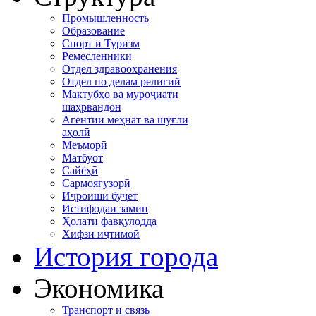
Промышленность
Образование
Спорт и Туризм
Ремесленники
Отдел здравоохранения
Отдел по делам религий
Мактубҳо ва муроҷиати
шаҳрвандон
Агентии меҳнат ва шуғли
аҳолӣ
Меъморӣ
Матбуот
Сайёҳӣ
Сармоягузорӣ
Иҷроиши буҷет
Истифодаи замин
Ҳолати фавқулодда
Хифзи иҷтимоӣ
История города
Экономика
Транспорт и связь