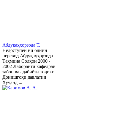
Абдуқаҳҳорзода Т.
Недоступен ни однин
перевод.Абдуқаҳҳорзода
Таҳмина Солҳои 2000 -
2002-Лаборанти кафедраи
забон ва адабиёти тоҷики
Донишгоҳи давлатии
Хуҷанд ...