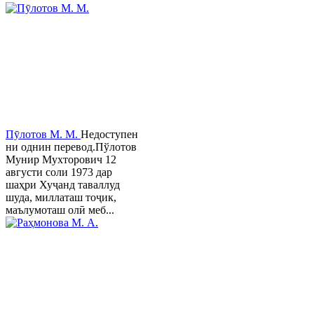
Пӯлотов М. М.
Недоступен
ни однин перевод.Пўлотов
Мунир Мухторович 12
августи соли 1973 дар
шаҳри Хуҷанд таваллуд
шуда, миллаташ тоҷик,
маълумоташ олӣ меб...