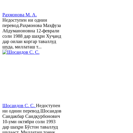
Раҳмонова М. А.
Недоступен ни однин
перевод.Раҳмонова Маҳфуза
Абдуманоновна 12-феврали
соли 1988 дар шаҳри Хуҷанд
дар оилаи коргар таваллуд
шуда, миллаташ т...
Шосаидов С. С.
Недоступен
ни однин перевод.Шосаидов
Саидакбар Саидқурбонович
10-уми октябри соли 1993
дар шаҳри Бўстон таваллуд
шудааст. Миллаташ тоҷик.