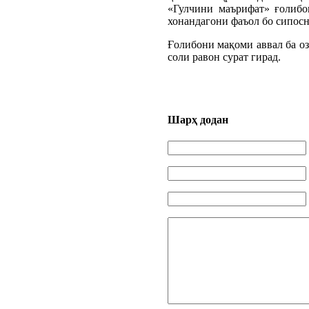
«Гулчини маърифат» ғолибо
хонандагони фаъол бо сипос
Ғолибони мақоми аввал ба оз
соли равон сурат гирад.
Шарҳ додан