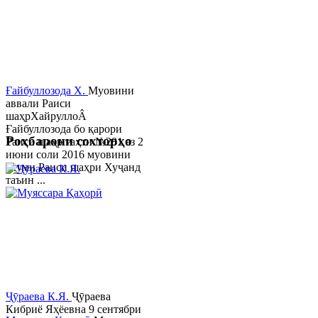
Ғайбуллозода Х.
Муовини
аввали Раиси
шаҳрХайруллоÂ
Ғайбуллозода бо қарори
Роҳбарони сохторҳо
Раиси шаҳр таҳти №281 аз 2
июни соли 2016 муовини
якуми Раиси шаҳри Хуҷанд
таъин ...
Ҷӯраева К.Я.
Ҷӯраева
Кибриё Яҳёевна 9 сентябри