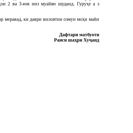
ои 2 ва 3-юм низ муайян шуданд. Гуруҳе а з
р меравад, ки даври вилоятии озмун моҳи майи
Дафтари матбуоти
Раиси шаҳри Хуҷанд