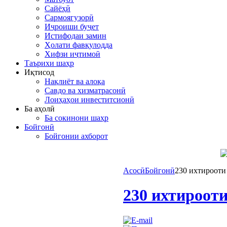
Сайёҳӣ
Сармоягузорӣ
Иҷроиши буҷет
Истифодаи замин
Ҳолати фавқулодда
Хифзи иҷтимоӣ
Таърихи шаҳр
Иқтисод
Нақлиёт ва алоқа
Савдо ва хизматрасонӣ
Лоиҳаҳои инвеститсионӣ
Ба аҳолӣ
Ба сокинони шаҳр
Бойгонӣ
Бойгонии ахборот
Асосӣ
Бойгонӣ
230 ихтирооти
230 ихтироот