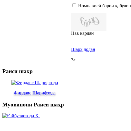
Номнависӣ барои қабули 
Нав кардан
Шарҳ додан
?>
Раиси шаҳр
Фирдавс Шарифзода
Муовинони Раиси шаҳр