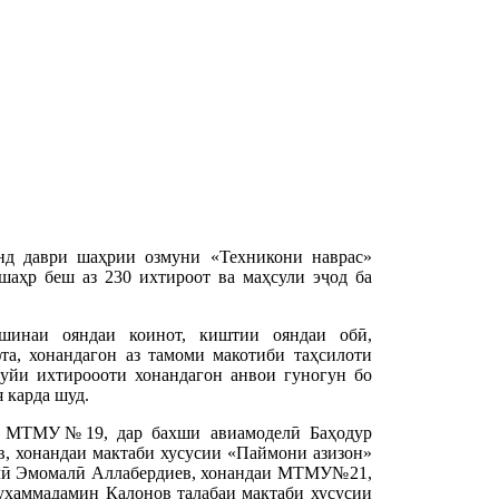
д даври шаҳрии озмуни «Техникони наврас»
шаҳр беш аз 230 ихтироот ва маҳсули эҷод ба
ошинаи ояндаи коинот, киштии ояндаи обӣ,
та, хонандагон аз тамоми макотиби таҳсилоти
уйи ихтироооти хонандагон анвои гуногун бо
 карда шуд.
аи МТМУ№19, дар бахши авиамоделӣ Баҳодур
, хонандаи мактаби хусусии «Паймони азизон»
елӣ Эмомалӣ Аллабердиев, хонандаи МТМУ№21,
ҳаммадамин Калонов талабаи мактаби хусусии