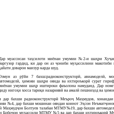
Дар муассисаи таҳсилоти миёнаи умумии №2-и шаҳри Хуҷан
баргузор гардид, ки дар он аз ҷониби муҳассилини макотиби 
ҳайати доварон манзур карда шуд.
Озмун аз рӯйи 7 бахш:радиоконструкторӣ, авиамоделӣ, м
автомоделӣ, ҳимояи шаҳри оянда ва ихтироъкорӣ сурат гириф
миёнаи умумии шаҳр иштироки фаъолона намуданд. Дар номг
диду нигоҳи хосса тариқи назариявӣ ва амалӣ пешниҳод ва ҳимоя
он дар бахши радиоконструкторӣ Меъроҷ Маҳмудов, хонанд
ияи №4, дар бахши мошинаи ояндаи коинот Эҳсон Неъматҷонов
бӣ Маҳмудҷон Болтуев талабаи МТМУ№19, дар бахши автомод
н Бобоҷон муҳассили МТМУ №5 ва дар бахши ихтироъкорӣ Му