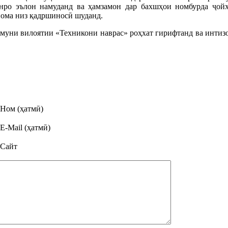
нро эълон намуданд ва ҳамзамон дар бахшҳои номбурда ҷойҳ
нома низ қадршиносӣ шуданд.
муни вилоятии «Техникони наврас» роҳхат гирифтанд ва интизо
Ном (ҳатмӣ)
E-Mail (ҳатмӣ)
Сайт