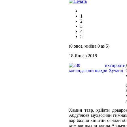
1
2
3
4
5
(0 овоз, миёна 0 аз 5)
18 Январ 2018
Ҳамин тавр, ҳайати довар
Абдуллоев муҳассили гимназ
дар бахши киштии ояндаи о
ҳимояи шаҳри оянда Азимҷо