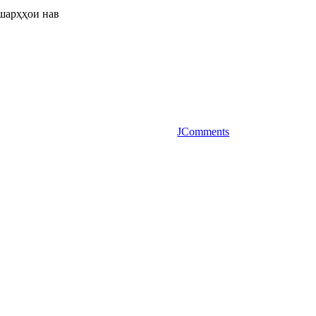
шарҳҳои нав
JComments