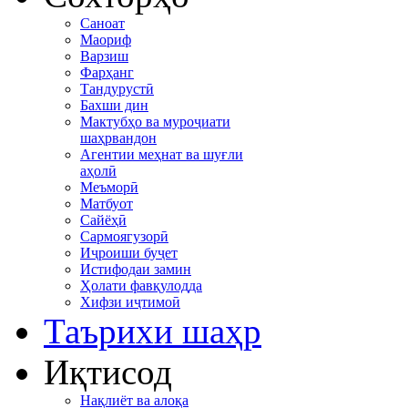
Саноат
Маориф
Варзиш
Фарҳанг
Тандурустӣ
Бахши дин
Мактубҳо ва муроҷиати
шаҳрвандон
Агентии меҳнат ва шуғли
аҳолӣ
Меъморӣ
Матбуот
Сайёҳӣ
Сармоягузорӣ
Иҷроиши буҷет
Истифодаи замин
Ҳолати фавқулодда
Хифзи иҷтимоӣ
Таърихи шаҳр
Иқтисод
Нақлиёт ва алоқа