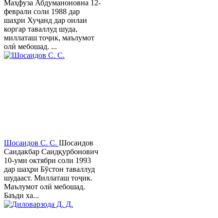
Маҳфуза Абдуманоновна 12-
феврали соли 1988 дар
шаҳри Хуҷанд дар оилаи
коргар таваллуд шуда,
миллаташ тоҷик, маълумот
олӣ мебошад. ...
Шосаидов С. С.
Шосаидов
Саидакбар Саидқурбонович
10-уми октябри соли 1993
дар шаҳри Бўстон таваллуд
шудааст. Миллаташ тоҷик.
Маълумот олӣ мебошад.
Баъди ха...