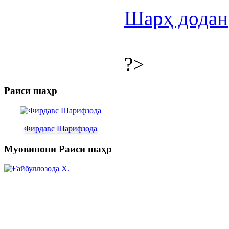
Шарҳ додан
?>
Раиси шаҳр
Фирдавс Шарифзода
Муовинони Раиси шаҳр