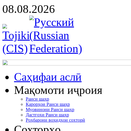
08.08.2026
Cаҳифаи аслӣ
Мақомоти иҷроия
Раиси шаҳр
Қарорҳои Раиси шаҳр
Муовинони Раиси шаҳр
Дастгоҳи Раиси шаҳр
Роҳбарони воҳидҳои сохторӣ
Сохторҳо