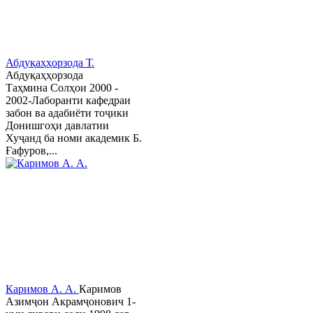
Абдуқаҳҳорзода Т.
Абдуқаҳҳорзода
Таҳмина Солҳои 2000 -
2002-Лаборанти кафедраи
забон ва адабиёти тоҷики
Донишгоҳи давлатии
Хуҷанд ба номи академик Б.
Ғафуров,...
Каримов А. А.
Каримов
Азимҷон Акрамҷонович 1-