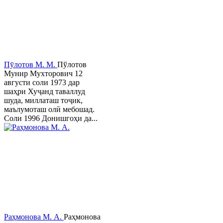
Пӯлотов М. М.
Пўлотов
Мунир Мухторович 12
августи соли 1973 дар
шаҳри Хуҷанд таваллуд
шуда, миллаташ тоҷик,
маълумоташ олӣ мебошад.
Соли 1996 Донишгоҳи да...
Раҳмонова М. А.
Раҳмонова