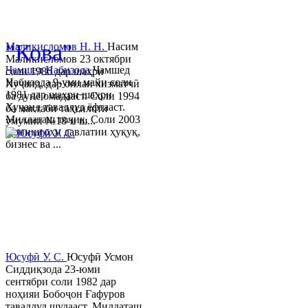
© 2013-2023 Таҳиягар ва дас
"Кова"
Маликисломов Н. Н.
Насим
Маликисломов 23 октябри
Ҷамшед Набизода
Ҷамшед
соли 1986 дар шаҳри
Набизода 9-уми майи соли
Хуҷанд, дар оилаи хизматчӣ
1981 дар шаҳри шаҳри
ба дунё омадааст. Соли 1994
Хуҷанд таваллуд ёфтааст.
ба мактаби таҳсилоти
Миллаташ тоҷик. Соли 2003
умумии №18-и ш...
Донишгоҳи давлатии ҳуқуқ,
бизнес ва ...
Юсуфӣ У. C.
Юсуфӣ Усмон
Сиддиқзода 23-юми
сентябри соли 1982 дар
ноҳияи Бобоҷон Ғафуров
таваллуд шудааст. Миллаташ