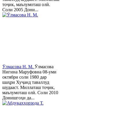
тоҷик, маълумоташ олӣ.
Соли 2005 Дони...
Ӯлмасова Н. М.
Ӯлмасова
Нигина Маруфовна 08-уми
октябри соли 1980 дар
шаҳри Хуҷанд таваллуд
шудааст. Миллаташ тоҷик,
маълумоташ олӣ. Соли 2010
Донишгоҳи да...