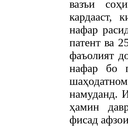
вазъи соҳ
кардааст, 
нафар расид
патент ва 2
фаъолият д
нафар бо 
шаҳодатном
намуданд. 
ҳамин дав
фисад афзои