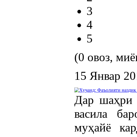
3
4
5
(0 овоз, миё
15 Январ 20
Дар шаҳри 
васила бар
муҳайё кар