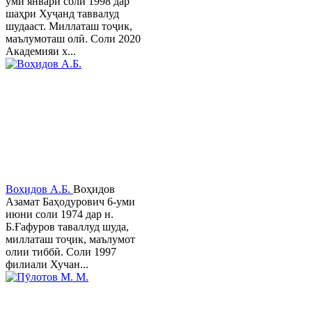
уми январи соли 1998 дар
шаҳри Хуҷанд таввалуд
шудааст. Миллаташ тоҷик,
маълумоташ олӣ. Соли 2020
Академияи х...
Воҳидов А.Б.
Воҳидов
Азамат Баҳодурович 6-уми
июни соли 1974 дар н.
Б.Ғафуров таваллуд шуда,
миллаташ тоҷик, маълумот
олии тиббӣ. Соли 1997
филиали Хучан...