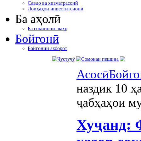
Савдо ва хизматрасонӣ
Лоиҳаҳои инвеститсионӣ
Ба аҳолӣ
Ба сокинони шаҳр
Бойгонӣ
Бойгонии ахборот
Асосӣ
Бойго
наздик 10 ҳ
ҷабҳаҳои му
Хуҷанд: 