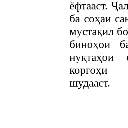
ёфтааст. Ҷа
ба соҳаи са
мустақил бо
биноҳои ба
нуқтаҳои 
коргоҳи 
шудааст.