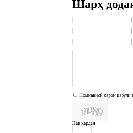
Шарҳ дода
Номнависӣ барои қабули 
Нав кардан