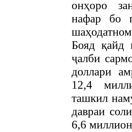
онҳоро за
нафар бо 
шаҳодатно
Бояд қайд 
ҷалби сарм
доллари ам
12,4 милл
ташкил наму
давраи соли
6,6 миллио