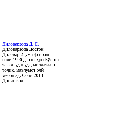
Диловарзода Д. Д.
Диловарзода Достон
Диловар 21уми феврали
соли 1996 дар шаҳри Бӯстон
таваллуд шуда, миллатааш
тоҷик, маълумот олӣ
мебошад. Соли 2018
Донишкад...