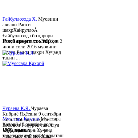
Ғайбуллозода Х.
Муовини
аввали Раиси
шаҳрХайруллоÂ
Ғайбуллозода бо қарори
Роҳбарони сохторҳо
Раиси шаҳр таҳти №281 аз 2
июни соли 2016 муовини
якуми Раиси шаҳри Хуҷанд
таъин ...
Ҷӯраева К.Я.
Ҷӯраева
Кибриё Яҳёевна 9 сентябри
Муяссара Қаҳорӣ
Муяссара
соли 1966 дар ноҳияи
Қаҳорӣ 15 октябри соли
Бобоҷон Ғафуров таваллуд
Обу хаво
1979 дар шаҳри Хуҷанд
шуда, миллаташ тоҷик,
таваллуд шудааст. Миллаташ
маълумот олӣ мебошад.