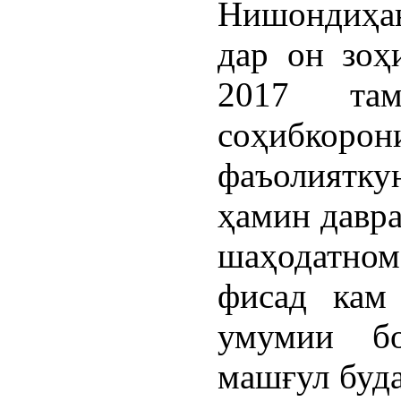
Нишондиҳан
дар он зоҳ
2017 та
соҳибк
фаъолиятк
ҳамин давра
шаҳодатно
фисад кам 
умумии бо
машғул буда