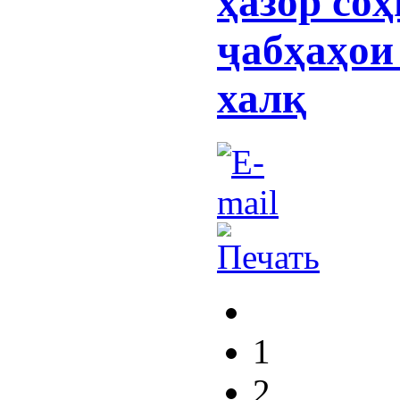
ҳазор со
ҷабҳаҳои
халқ
1
2