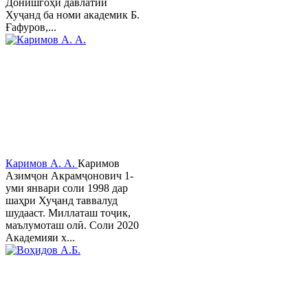
Донишгоҳи давлатии
Хуҷанд ба номи академик Б.
Ғафуров,...
Каримов А. А.
Каримов
Азимҷон Акрамҷонович 1-
уми январи соли 1998 дар
шаҳри Хуҷанд таввалуд
шудааст. Миллаташ тоҷик,
маълумоташ олӣ. Соли 2020
Академияи х...