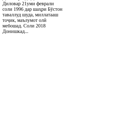
Диловар 21уми феврали
соли 1996 дар шаҳри Бӯстон
таваллуд шуда, миллатааш
тоҷик, маълумот олӣ
мебошад. Соли 2018
Донишкад...