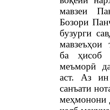
мавзеи Па
Бозори Пан
бузурги сав
мавзеъҳои 
ба ҳисоб 
меъморӣ д
аст. Аз ин
санъати нот
меҳмонони 