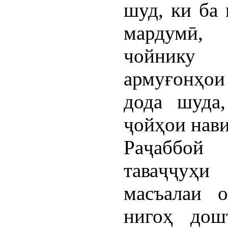
шуд, ки ба
мардумӣ, 
чойнику 
армуғонҳо
дода шуда
ҷойҳои нави
Раҷаббой
таваҷҷуҳи
масъалаи о
нигоҳ дош