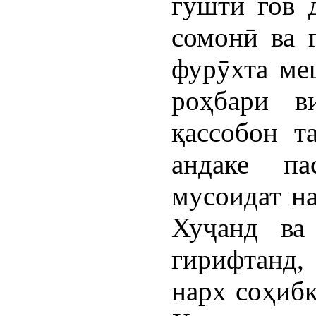
гӯшти гов 
сомонӣ ва 
фурӯхта меш
роҳбари в
қассобон т
андаке п
мусоидат н
Хуҷанд ва
гирифтанд,
нарх соҳибк