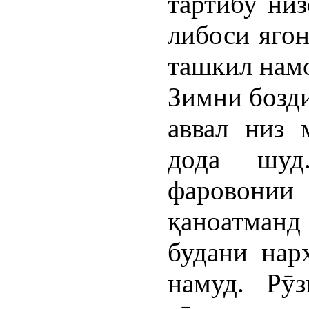
тартибу низ
либоси яго
ташкил нам
Зимни бозди
аввал низ 
дода шуд
фаровони
қаноатман
будани нар
намуд. Рӯ