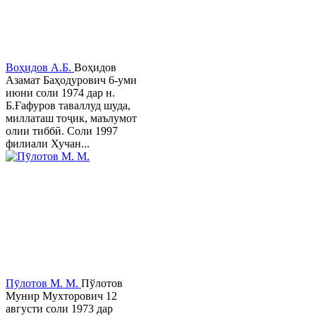
Воҳидов А.Б.
Воҳидов
Азамат Баҳодурович 6-уми
июни соли 1974 дар н.
Б.Ғафуров таваллуд шуда,
миллаташ тоҷик, маълумот
олии тиббӣ. Соли 1997
филиали Хучан...
Пӯлотов М. М.
Пўлотов
Мунир Мухторович 12
августи соли 1973 дар