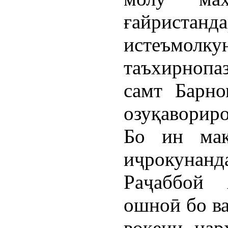
ғайристан
истеъмол
таъхирнопа
самт Барно
озуқавориро
Бо ин мақ
иҷрокунанд
Раҷаббой 
ошноӣ бо ва
воқеии нар