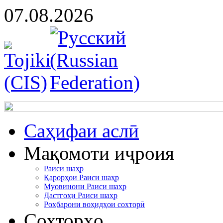
07.08.2026
Cаҳифаи аслӣ
Мақомоти иҷроия
Раиси шаҳр
Қарорҳои Раиси шаҳр
Муовинони Раиси шаҳр
Дастгоҳи Раиси шаҳр
Роҳбарони воҳидҳои сохторӣ
Сохторҳо