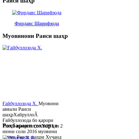
Раиси шаҳр
Фирдавс Шарифзода
Муовинони Раиси шаҳр
Ғайбуллозода Х.
Муовини
аввали Раиси
шаҳрХайруллоÂ
Ғайбуллозода бо қарори
Роҳбарони сохторҳо
Раиси шаҳр таҳти №281 аз 2
июни соли 2016 муовини
якуми Раиси шаҳри Хуҷанд