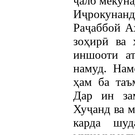
ҷалб мекуна
Иҷрокунанд
Раҷаббой А
зоҳирӣ ва 
иншооти ат
намуд. Нам
ҳам ба таъ
Дар ин за
Хуҷанд ва м
карда шуд