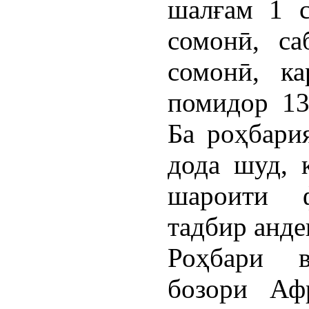
шалғам 1 с
сомонӣ, са
сомонӣ, ка
помидор 13
Ба роҳбари
дода шуд, 
шароити ф
тадбир анде
Роҳбари в
бозори Аф