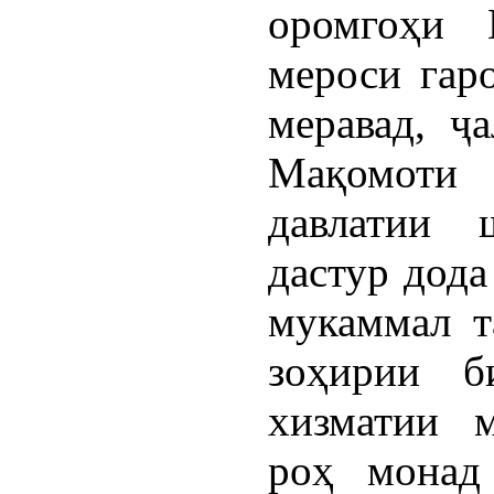
оромгоҳи 
мероси гар
меравад, ҷ
Мақомоти
давлатии 
дастур дода
мукаммал т
зоҳирии б
хизматии 
роҳ монад