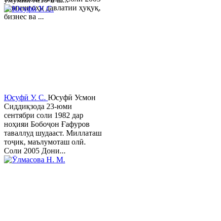
Донишгоҳи давлатии ҳуқуқ,
бизнес ва ...
Юсуфӣ У. C.
Юсуфӣ Усмон
Сиддиқзода 23-юми
сентябри соли 1982 дар
ноҳияи Бобоҷон Ғафуров
таваллуд шудааст. Миллаташ
тоҷик, маълумоташ олӣ.
Соли 2005 Дони...