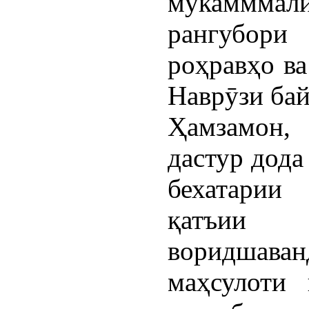
мукаммма
рангубори 
роҳравҳо ва
Наврӯзи бай
Ҳамзамон,
дастур дода
бехатарии
қатъии 
воридшаван
маҳсулоти