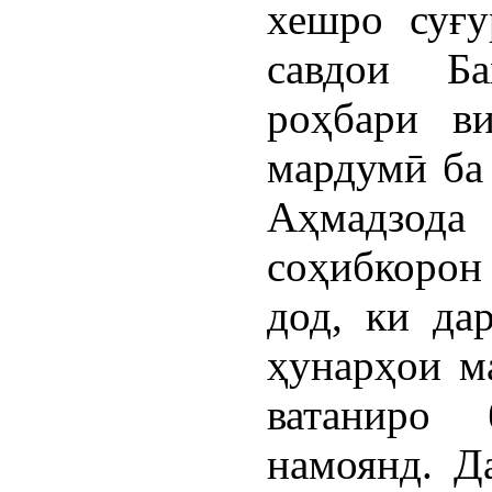
хешро суғу
савдои Ба
роҳбари ви
мардумӣ ба 
Аҳмадзо
соҳибкорон
дод, ки да
ҳунарҳои м
ватаниро
намоянд. Д