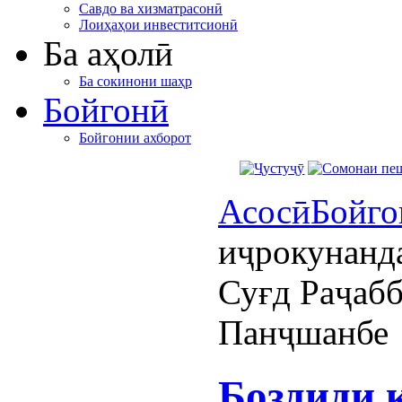
Савдо ва хизматрасонӣ
Лоиҳаҳои инвеститсионӣ
Ба аҳолӣ
Ба сокинони шаҳр
Бойгонӣ
Бойгонии ахборот
Асосӣ
Бойго
иҷрокунанда
Суғд Раҷабб
Панҷшанбе
Боздиди 