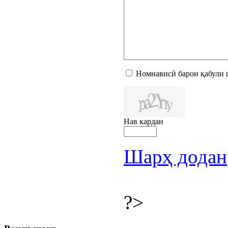
Номнависӣ барои қабули 
Нав кардан
Шарҳ додан
?>