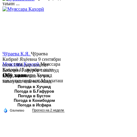
таъин ...
Ҷӯраева К.Я.
Ҷӯраева
Кибриё Яҳёевна 9 сентябри
Муяссара Қаҳорӣ
Муяссара
соли 1966 дар ноҳияи
Қаҳорӣ 15 октябри соли
Бобоҷон Ғафуров таваллуд
Обу хаво
1979 дар шаҳри Хуҷанд
шуда, миллаташ тоҷик,
таваллуд шудааст. Миллаташ
маълумот олӣ мебошад.
тоҷик. Маълумот олӣ. Соли
Соли 1997 Донишг...
Погода в Хуҷанд
Погода в Б.Ғафуров
2002 Донишгоҳи давлатии
Погода в Бустон
Хуҷанд ба...
Погода в Конибодом
Погода в Исфара