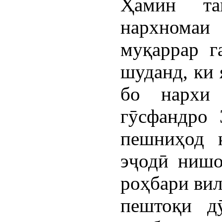
Ҳамин та
нархномаи
муқаррар г
шуданд, ки 
бо нархи
гӯсфандро 
пешниҳод 
эҷодӣ нишо
роҳбари вил
пештоқи д