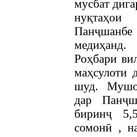
мусбат дига
нуқтаҳо
Панҷшанб
медиҳанд.
Роҳбари вил
маҳсулоти 
шуд. Мушоҳ
дар Панҷш
биринҷ 5,
сомонӣ , н