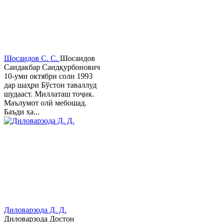
Шосаидов С. С.
Шосаидов
Саидакбар Саидқурбонович
10-уми октябри соли 1993
дар шаҳри Бўстон таваллуд
шудааст. Миллаташ тоҷик.
Маълумот олӣ мебошад.
Баъди ха...
Диловарзода Д. Д.
Диловарзода Достон