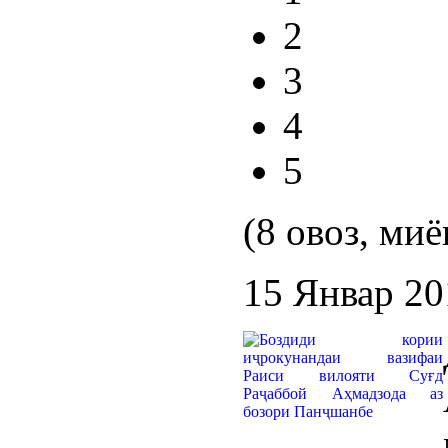
2
3
4
5
(8 овоз, миё
15 Январ 20