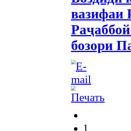
вазифаи 
Раҷаббой
бозори П
1