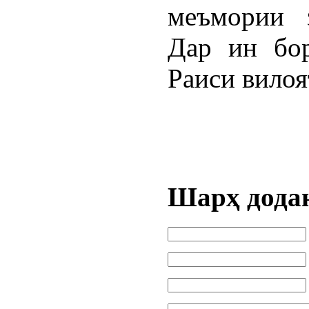
меъмории з
Дар ин бор
Раиси вилоя
Шарҳ дода