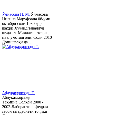
Ӯлмасова Н. М.
Ӯлмасова
Нигина Маруфовна 08-уми
октябри соли 1980 дар
шаҳри Хуҷанд таваллуд
шудааст. Миллаташ тоҷик,
маълумоташ олӣ. Соли 2010
Донишгоҳи да...
Абдуқаҳҳорзода Т.
Абдуқаҳҳорзода
Таҳмина Солҳои 2000 -
2002-Лаборанти кафедраи
забон ва адабиёти тоҷики