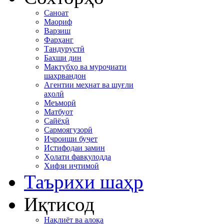
Саноат
Маориф
Варзиш
Фарҳанг
Тандурустӣ
Бахши дин
Мактубҳо ва муроҷиати
шаҳрвандон
Агентии меҳнат ва шуғли
аҳолӣ
Меъморӣ
Матбуот
Сайёҳӣ
Сармоягузорӣ
Иҷроиши буҷет
Истифодаи замин
Ҳолати фавқулодда
Хифзи иҷтимоӣ
Таърихи шаҳр
Иқтисод
Нақлиёт ва алоқа