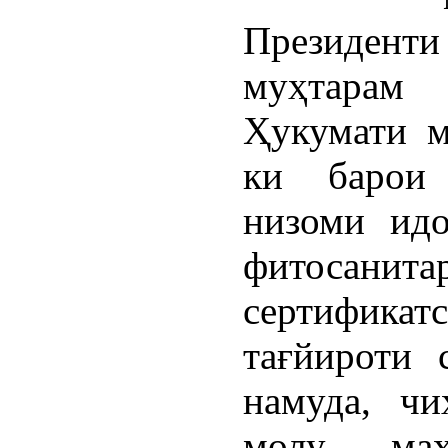
Президент
муҳтарам
Ҳукумати м
ки барои 
низоми идо
фитосанит
сертификат
тағйироти 
намуда, чи
молу маҳ