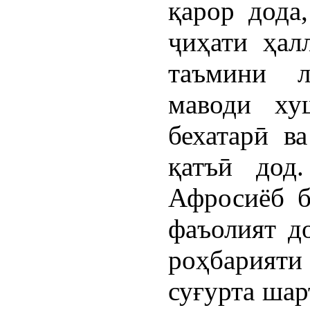
қарор дода
ҷиҳати ҳал
таъмини л
маводи ху
бехатарӣ в
қатъӣ дод
Афросиёб б
фаъолият до
роҳбарият
суғурта шар