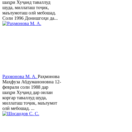
шаҳри Хуҷанд таваллуд
шуда, миллаташ тоҷик,
маълумоташ олӣ мебошад.
Соли 1996 Донишгоҳи да...
Раҳмонова М. А.
Раҳмонова
Маҳфуза Абдуманоновна 12-
феврали соли 1988 дар
шаҳри Хуҷанд дар оилаи
коргар таваллуд шуда,
миллаташ тоҷик, маълумот
олӣ мебошад. ...