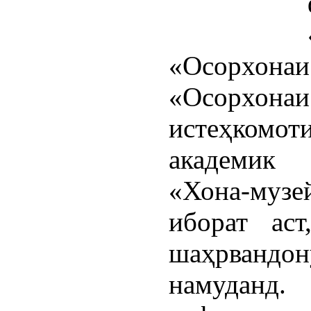
«Осорхонаи
«Осорхон
истеҳкомот
академик
«Хона-му
иборат ас
шаҳрван
намуданд