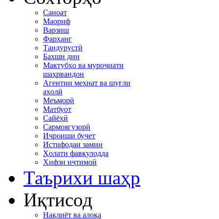
Саноат
Маориф
Варзиш
Фарҳанг
Тандурустӣ
Бахши дин
Мактубҳо ва муроҷиати
шаҳрвандон
Агентии меҳнат ва шуғли
аҳолӣ
Меъморӣ
Матбуот
Сайёҳӣ
Сармоягузорӣ
Иҷроиши буҷет
Истифодаи замин
Ҳолати фавқулодда
Хифзи иҷтимоӣ
Таърихи шаҳр
Иқтисод
Нақлиёт ва алоқа