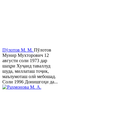
Пӯлотов М. М.
Пўлотов
Мунир Мухторович 12
августи соли 1973 дар
шаҳри Хуҷанд таваллуд
шуда, миллаташ тоҷик,
маълумоташ олӣ мебошад.
Соли 1996 Донишгоҳи да...