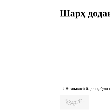
Шарҳ дода
Номнависӣ барои қабули 