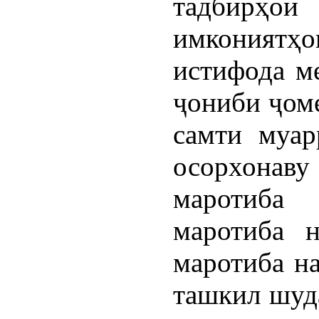
тадбирҳои
имкониятҳ
истифода ме
ҷониби ҷоме
самти муар
осорхонав
маротиба
маротиба 
маротиба н
ташкил шуда