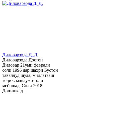
Диловарзода Д. Д.
Диловарзода Достон
Диловар 21уми феврали
соли 1996 дар шаҳри Бӯстон
таваллуд шуда, миллатааш
тоҷик, маълумот олӣ
мебошад. Соли 2018
Донишкад...