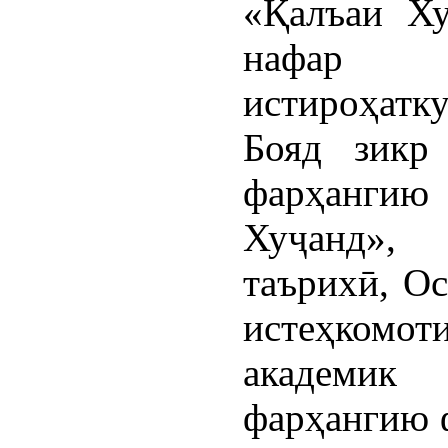
«Қалъаи Ху
нафар
истироҳатку
Бояд зикр
фарҳанги
Хуҷанд»,
таърихӣ, О
истеҳкомот
академи
фарҳангию 