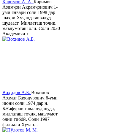
Каримов А. А.
Каримов
Азимҷон Акрамҷонович 1-
уми январи соли 1998 дар
шаҳри Хуҷанд таввалуд
шудааст. Миллаташ тоҷик,
маълумоташ олӣ. Соли 2020
Академияи х...
Воҳидов А.Б.
Воҳидов
Азамат Баҳодурович 6-уми
июни соли 1974 дар н.
Б.Ғафуров таваллуд шуда,
миллаташ тоҷик, маълумот
олии тиббӣ. Соли 1997
филиали Хучан...