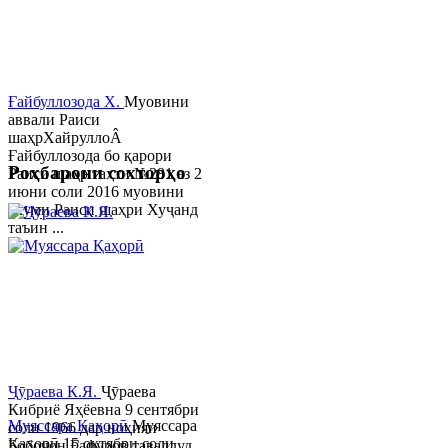
Ғайбуллозода Х.
Муовини
аввали Раиси
шаҳрХайруллоÂ
Ғайбуллозода бо қарори
Роҳбарони сохторҳо
Раиси шаҳр таҳти №281 аз 2
июни соли 2016 муовини
якуми Раиси шаҳри Хуҷанд
таъин ...
Ҷӯраева К.Я.
Ҷӯраева
Кибриё Яҳёевна 9 сентябри
Муяссара Қаҳорӣ
Муяссара
соли 1966 дар ноҳияи
Қаҳорӣ 15 октябри соли
Бобоҷон Ғафуров таваллуд