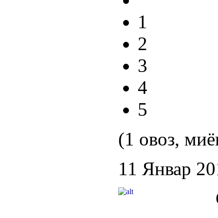
1
2
3
4
5
(1 овоз, миё
11 Январ 20