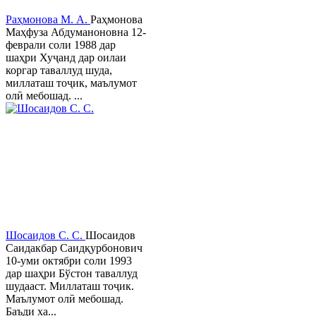
Раҳмонова М. А.
Раҳмонова
Маҳфуза Абдуманоновна 12-
феврали соли 1988 дар
шаҳри Хуҷанд дар оилаи
коргар таваллуд шуда,
миллаташ тоҷик, маълумот
олӣ мебошад. ...
Шосаидов С. С.
Шосаидов
Саидакбар Саидқурбонович
10-уми октябри соли 1993
дар шаҳри Бўстон таваллуд
шудааст. Миллаташ тоҷик.
Маълумот олӣ мебошад.
Баъди ха...