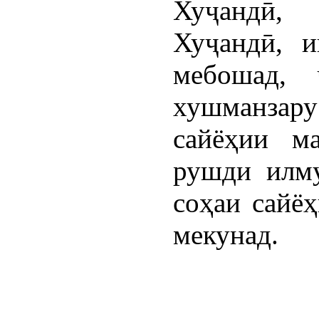
Хуҷандӣ,
Хуҷандӣ, и
мебошад, 
хушманзар
сайёҳии м
рушди илму
соҳаи сайё
мекунад.