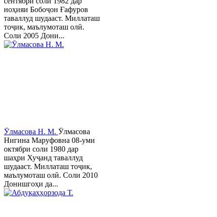
сентябри соли 1982 дар
ноҳияи Бобоҷон Ғафуров
таваллуд шудааст. Миллаташ
тоҷик, маълумоташ олӣ.
Соли 2005 Дони...
Ӯлмасова Н. М.
Ӯлмасова
Нигина Маруфовна 08-уми
октябри соли 1980 дар
шаҳри Хуҷанд таваллуд
шудааст. Миллаташ тоҷик,
маълумоташ олӣ. Соли 2010
Донишгоҳи да...