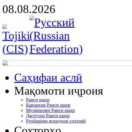
08.08.2026
Cаҳифаи аслӣ
Мақомоти иҷроия
Раиси шаҳр
Қарорҳои Раиси шаҳр
Муовинони Раиси шаҳр
Дастгоҳи Раиси шаҳр
Роҳбарони воҳидҳои сохторӣ
Сохторҳо