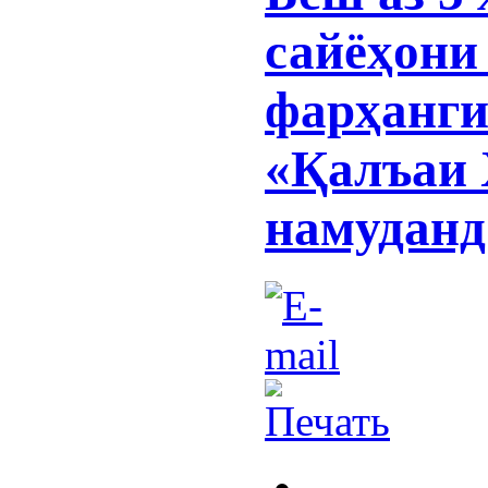
сайёҳони
фарҳанги
«Қалъаи 
намуданд