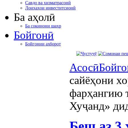
Савдо ва хизматрасонӣ
Лоиҳаҳои инвеститсионӣ
Ба аҳолӣ
Ба сокинони шаҳр
Бойгонӣ
Бойгонии ахборот
Асосӣ
Бойго
сайёҳони х
фарҳангию 
Хуҷанд» ди
Беш аз 3