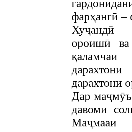
гардонида
фарҳангӣ – 
Хуҷандӣ 2
ороишӣ ва
қаламчаи 
дарахтон
дарахтони 
Дар маҷмӯъ,
давоми сол
Маҷмааи 