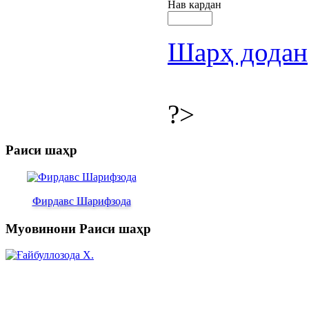
Нав кардан
Шарҳ додан
?>
Раиси шаҳр
Фирдавс Шарифзода
Муовинони Раиси шаҳр