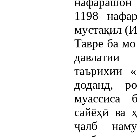
нафарашон 
1198 нафар
мустақил (
Тавре ба мо
давлатии
таърихии «
доданд, р
муассиса 
сайёҳӣ ва 
ҷалб наму