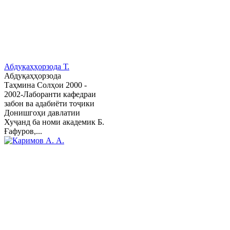
Абдуқаҳҳорзода Т.
Абдуқаҳҳорзода
Таҳмина Солҳои 2000 -
2002-Лаборанти кафедраи
забон ва адабиёти тоҷики
Донишгоҳи давлатии
Хуҷанд ба номи академик Б.
Ғафуров,...