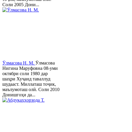
Соли 2005 Дони...
Ӯлмасова Н. М.
Ӯлмасова
Нигина Маруфовна 08-уми
октябри соли 1980 дар
шаҳри Хуҷанд таваллуд
шудааст. Миллаташ тоҷик,
маълумоташ олӣ. Соли 2010
Донишгоҳи да...