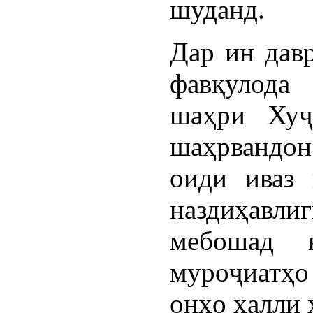
шуданд.
Дар ин давр
фавқулода
шаҳри Хуҷ
шаҳрвандон
оиди иваз 
наздиҳавлиг
мебошад 
муроҷиатҳо 
онҳо ҳалли 