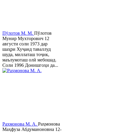
Пӯлотов М. М.
Пўлотов
Мунир Мухторович 12
августи соли 1973 дар
шаҳри Хуҷанд таваллуд
шуда, миллаташ тоҷик,
маълумоташ олӣ мебошад.
Соли 1996 Донишгоҳи да...
Раҳмонова М. А.
Раҳмонова
Маҳфуза Абдуманоновна 12-