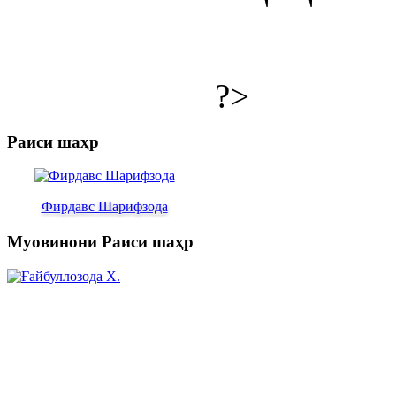
?>
Раиси шаҳр
Фирдавс Шарифзода
Муовинони Раиси шаҳр