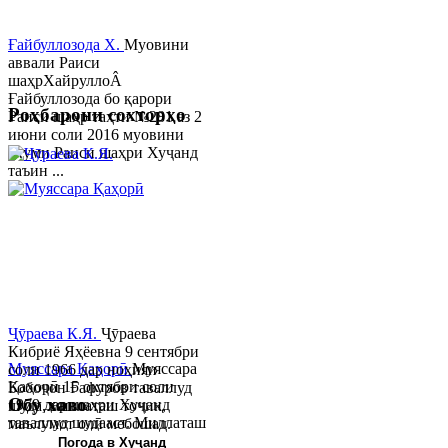
Ғайбуллозода Х.
Муовини
аввали Раиси
шаҳрХайруллоÂ
Ғайбуллозода бо қарори
Роҳбарони сохторҳо
Раиси шаҳр таҳти №281 аз 2
июни соли 2016 муовини
якуми Раиси шаҳри Хуҷанд
таъин ...
Ҷӯраева К.Я.
Ҷӯраева
Кибриё Яҳёевна 9 сентябри
Муяссара Қаҳорӣ
Муяссара
соли 1966 дар ноҳияи
Қаҳорӣ 15 октябри соли
Бобоҷон Ғафуров таваллуд
Обу хаво
1979 дар шаҳри Хуҷанд
шуда, миллаташ тоҷик,
таваллуд шудааст. Миллаташ
маълумот олӣ мебошад.
тоҷик. Маълумот олӣ. Соли
Соли 1997 Донишг...
Погода в Хуҷанд