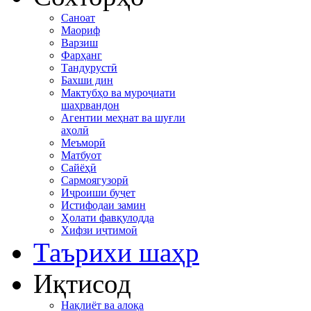
Саноат
Маориф
Варзиш
Фарҳанг
Тандурустӣ
Бахши дин
Мактубҳо ва муроҷиати
шаҳрвандон
Агентии меҳнат ва шуғли
аҳолӣ
Меъморӣ
Матбуот
Сайёҳӣ
Сармоягузорӣ
Иҷроиши буҷет
Истифодаи замин
Ҳолати фавқулодда
Хифзи иҷтимоӣ
Таърихи шаҳр
Иқтисод
Нақлиёт ва алоқа