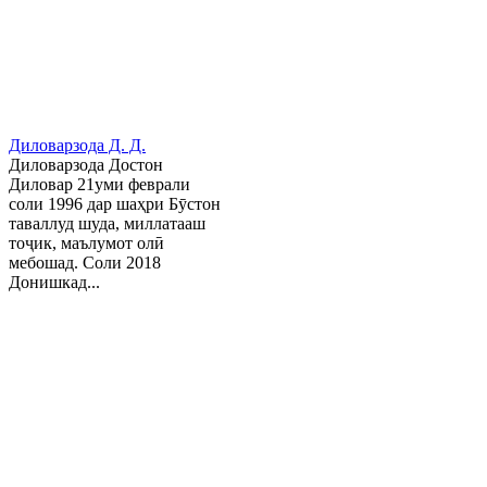
Диловарзода Д. Д.
Диловарзода Достон
Диловар 21уми феврали
соли 1996 дар шаҳри Бӯстон
таваллуд шуда, миллатааш
тоҷик, маълумот олӣ
мебошад. Соли 2018
Донишкад...