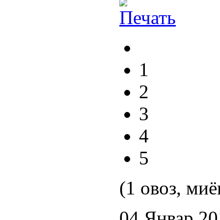
1
2
3
4
5
(1 овоз, миё
04 Январ 20