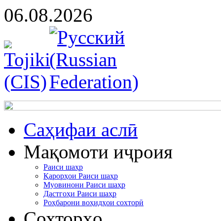
06.08.2026
Cаҳифаи аслӣ
Мақомоти иҷроия
Раиси шаҳр
Қарорҳои Раиси шаҳр
Муовинони Раиси шаҳр
Дастгоҳи Раиси шаҳр
Роҳбарони воҳидҳои сохторӣ
Сохторҳо