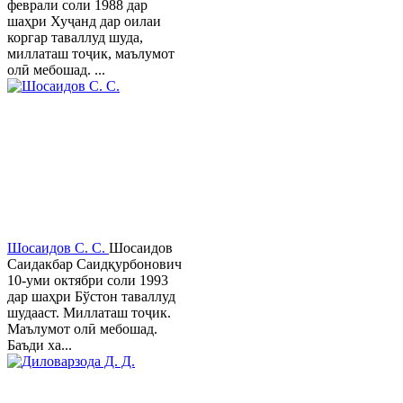
феврали соли 1988 дар
шаҳри Хуҷанд дар оилаи
коргар таваллуд шуда,
миллаташ тоҷик, маълумот
олӣ мебошад. ...
Шосаидов С. С.
Шосаидов
Саидакбар Саидқурбонович
10-уми октябри соли 1993
дар шаҳри Бўстон таваллуд
шудааст. Миллаташ тоҷик.
Маълумот олӣ мебошад.
Баъди ха...