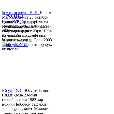
© 2013-2023 Таҳиягар ва дас
"Кова"
Маликисломов Н. Н.
Насим
Маликисломов 23 октябри
Ҷамшед Набизода
Ҷамшед
соли 1986 дар шаҳри
Набизода 9-уми майи соли
Хуҷанд, дар оилаи хизматчӣ
1981 дар шаҳри шаҳри
ба дунё омадааст. Соли 1994
Хуҷанд таваллуд ёфтааст.
ба мактаби таҳсилоти
Миллаташ тоҷик. Соли 2003
умумии №18-и ш...
Донишгоҳи давлатии ҳуқуқ,
бизнес ва ...
Юсуфӣ У. C.
Юсуфӣ Усмон
Сиддиқзода 23-юми
сентябри соли 1982 дар
ноҳияи Бобоҷон Ғафуров
таваллуд шудааст. Миллаташ
тоҷик, маълумоташ олӣ.