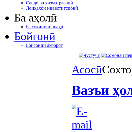
Савдо ва хизматрасонӣ
Лоиҳаҳои инвеститсионӣ
Ба аҳолӣ
Ба сокинони шаҳр
Бойгонӣ
Бойгонии ахборот
Асосӣ
Сохто
Вазъи ҳо