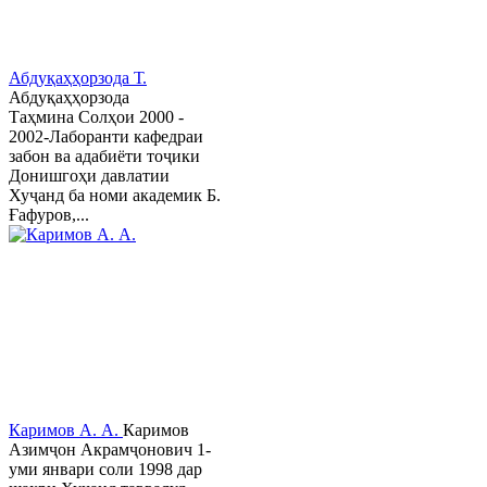
Абдуқаҳҳорзода Т.
Абдуқаҳҳорзода
Таҳмина Солҳои 2000 -
2002-Лаборанти кафедраи
забон ва адабиёти тоҷики
Донишгоҳи давлатии
Хуҷанд ба номи академик Б.
Ғафуров,...
Каримов А. А.
Каримов
Азимҷон Акрамҷонович 1-
уми январи соли 1998 дар