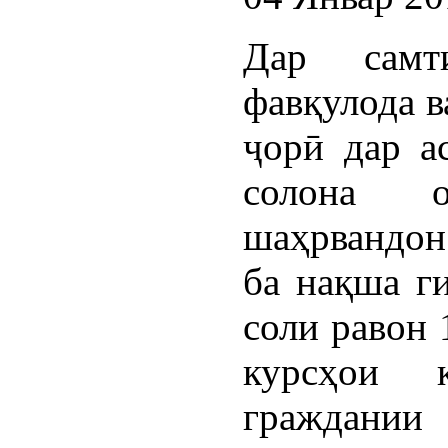
Дар самт
фавқулода в
ҷорӣ дар а
солона 
шаҳрвандон
ба нақша г
соли равон 
курсҳои к
граждании 