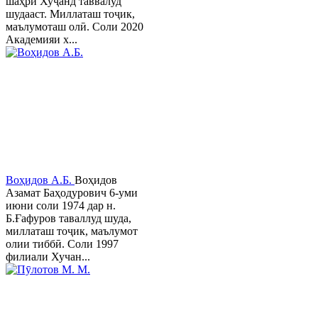
шаҳри Хуҷанд таввалуд
шудааст. Миллаташ тоҷик,
маълумоташ олӣ. Соли 2020
Академияи х...
Воҳидов А.Б.
Воҳидов
Азамат Баҳодурович 6-уми
июни соли 1974 дар н.
Б.Ғафуров таваллуд шуда,
миллаташ тоҷик, маълумот
олии тиббӣ. Соли 1997
филиали Хучан...