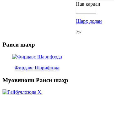
Нав кардан
Шарҳ додан
?>
Раиси шаҳр
Фирдавс Шарифзода
Муовинони Раиси шаҳр