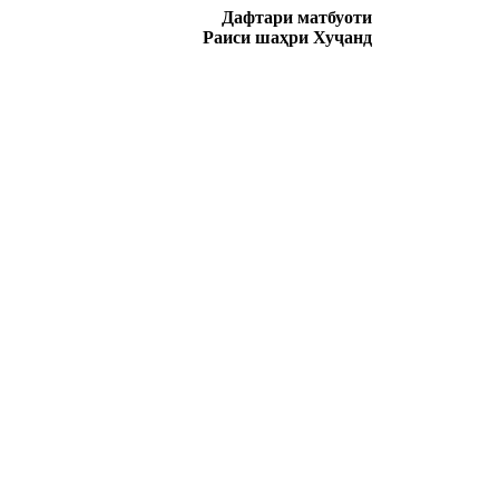
Дафтари матбуоти
Раиси шаҳри Хуҷанд