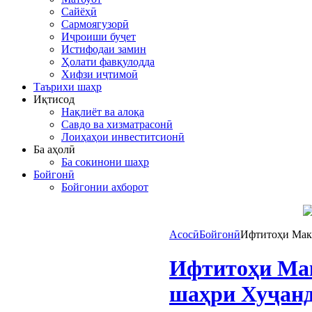
Сайёҳӣ
Сармоягузорӣ
Иҷроиши буҷет
Истифодаи замин
Ҳолати фавқулодда
Хифзи иҷтимоӣ
Таърихи шаҳр
Иқтисод
Нақлиёт ва алоқа
Савдо ва хизматрасонӣ
Лоиҳаҳои инвеститсионӣ
Ба аҳолӣ
Ба сокинони шаҳр
Бойгонӣ
Бойгонии ахборот
Асосӣ
Бойгонӣ
Ифтитоҳи Макт
Ифтитоҳи Мак
шаҳри Хуҷан