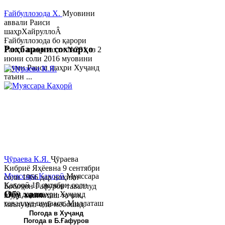
Ғайбуллозода Х.
Муовини
аввали Раиси
шаҳрХайруллоÂ
Ғайбуллозода бо қарори
Роҳбарони сохторҳо
Раиси шаҳр таҳти №281 аз 2
июни соли 2016 муовини
якуми Раиси шаҳри Хуҷанд
таъин ...
Ҷӯраева К.Я.
Ҷӯраева
Кибриё Яҳёевна 9 сентябри
Муяссара Қаҳорӣ
Муяссара
соли 1966 дар ноҳияи
Қаҳорӣ 15 октябри соли
Бобоҷон Ғафуров таваллуд
Обу хаво
1979 дар шаҳри Хуҷанд
шуда, миллаташ тоҷик,
таваллуд шудааст. Миллаташ
маълумот олӣ мебошад.
тоҷик. Маълумот олӣ. Соли
Соли 1997 Донишг...
Погода в Хуҷанд
Погода в Б.Ғафуров
2002 Донишгоҳи давлатии