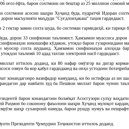
06 оғоз ёфта, барои сохтмони он бештар аз 25 миллион сомонӣ ма
 сохтмони асосии шаҳри Хуҷанд буда, пудратчӣ Идораи сохтм
 дорои масъулияти маҳдуди "Суғдлоиҳакаш" таҳия гардидааст.
 2 гектар замин сохта шуда, бо системаи гармидиҳӣ, ки тариқи 
буда, дорои 33 синфхонаи таълимист. Ҳамзамон муассиса дорои
 синфхонаҳои инкишофи кӯдакон, утоқҳо барои гузаронидани ма
и муосир сохта шудаанд. Ҳамзамон синфхонаҳои алоҳида бар
утоқҳои таълимӣ 10 адад тахтаи электронӣ насб гардидааст.
иллат иттилоъ доданд, ки 80 нафар омӯзгор ва дигар корма
асоси озмун ба кор қабул гардидаанд ва онҳо устодони ботаҷриб
ат хонандагонро вазифадор намуданд, ки бо истифода аз ин ша
рандагон дар навбати худ ба Пешвои миллат барои чунин таъ
езидентӣ барои хонандагони болаёқат Асосгузори сулҳу ваҳдат
ӣ Раҳмон бо сокинону фаъолони шаҳри Хуҷанд мулоқот карданд.
имрӯзи шаҳр суханронӣ намуда, барои рушду нумуъ ва пешрафт
тбуоти Президенти Ҷумҳурии Тоҷикистон иттилоъ доданд.