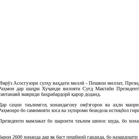
Имрӯз Асосгузори сулҳу ваҳдати миллӣ - Пешвои миллат, През
Раҳмон дар шаҳри Хуҷанди вилояти Суғд Мактаби Президентӣ
тантанавӣ мавриди баҳрабардорӣ қарор доданд.
Дар саҳни таълимгоҳ хонандагону омӯзгорон ва аҳли мао
Раҳмонро бо самимияти хоса ва эҳтироми беандоза истиқбол гир
Президенти мамлакат бо шароити таълим шинос шуда, бо хона
арои 2600 хонанда дар як баст пешбинӣ гардида, бо назардошти