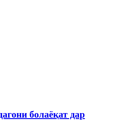
агони болаёқат дар