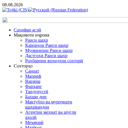
08.08.2026
Cаҳифаи аслӣ
Мақомоти иҷроия
Раиси шаҳр
Қарорҳои Раиси шаҳр
Муовинони Раиси шаҳр
Дастгоҳи Раиси шаҳр
Роҳбарони воҳидҳои сохторӣ
Сохторҳо
Саноат
Маориф
Варзиш
Фарҳанг
Тандурустӣ
Бахши дин
Мактубҳо ва муроҷиати
шаҳрвандон
Агентии меҳнат ва шуғли
аҳолӣ
Меъморӣ
Матбуот