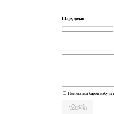
Шарҳ додан
Номнависӣ барои қабули 