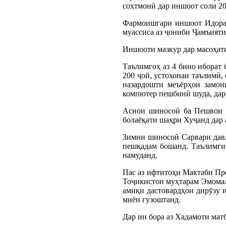
сохтмонӣ дар иншоот соли 20
Фармоишгари иншоот Идораи
муассиса аз ҷониби Ҷамъияти
Иншооти мазкур дар масоҳати
Таълимгоҳ аз 4 бино иборат 
200 ҷой, устохонаи таълимӣ,
назардошти меъёрҳои замон
компютер пешбинӣ шуда, дар 
Аснои шиносоӣ ба Пешвои м
болаёқати шаҳри Хуҷанд дар 
Зимни шиносоӣ Сарвари давл
пешқадам бошанд. Таълимги
намуданд.
Пас аз ифтитоҳи Мактаби Пр
Тоҷикистон муҳтарам Эмомал
амиқи дастовардҳои дирӯзу 
миён гузоштанд.
Дар ин бора аз Хадамоти ма