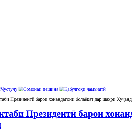
аби Президентӣ барои хонандагони болаёқат дар шаҳри Хуҷанд
таби Президентӣ барои хонанд
д