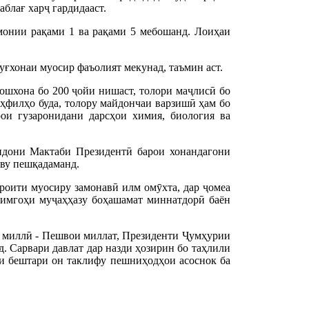
блағ харҷ гардидааст.
онии рақами 1 ва рақами 5 мебошанд. Лоиҳаи
буғхонаи муосир фаъолият мекунад, таъмин аст.
 ошхона бо 200 ҷойи нишаст, толори маҷлисӣ бо
ҳфилҳо буда, толору майдончаи варзишӣ ҳам бо
ои гузаронидани дарсҳои химия, биология ва
ндони Мактаби Президентӣ барои хонандагони
аву пешқадаманд.
роити муосиру замонавӣ илм омӯхта, дар ҷомеа
лимгоҳи муҷаҳҳазу боҳашамат миннатдорӣ баён
и миллӣ - Пешвои миллат, Президенти Ҷумҳурии
 Сарвари давлат дар назди ҳозирин бо таҳлили
и бештари он таклифу пешниҳодҳои асоснок ба