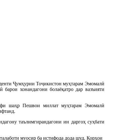
иденти Ҷумҳурии Тоҷикистон муҳтарам Эмомалӣ
 барои хонандагони болаёқатро дар вазъияти
рифи шаҳр Пешвои миллат муҳтарам Эмомалӣ
ифтанд.
ндагону таълимгирандагони ин даргоҳ суҳбати
 талаботи муосир ба истифода дода шуд. Корҳои