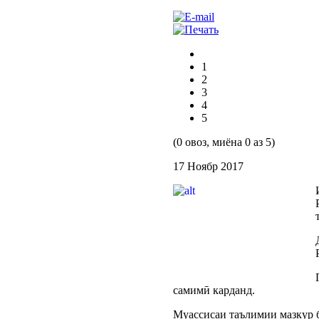
1
2
3
4
5
(0 овоз, миёна 0 аз 5)
17 Ноябр 2017
самимӣ карданд.
Муассисаи таълимии мазкур б