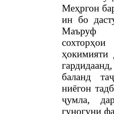
Меҳргон бар
ин бо даст
Маъруф М
сохторҳо
ҳокимияти 
гардидаан
баланд та
ниёгон тад
ҷумла, да
гуногуни фа