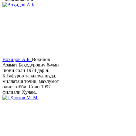
Воҳидов А.Б.
Воҳидов
Азамат Баҳодурович 6-уми
июни соли 1974 дар н.
Б.Ғафуров таваллуд шуда,
миллаташ тоҷик, маълумот
олии тиббӣ. Соли 1997
филиали Хучан...