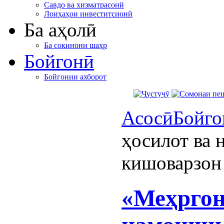
Савдо ва хизматрасонӣ
Лоиҳаҳои инвеститсионӣ
Ба аҳолӣ
Ба сокинони шаҳр
Бойгонӣ
Бойгонии ахборот
Асосӣ
Бойго
ҳосилот ва
кишоварзон
«Меҳргон