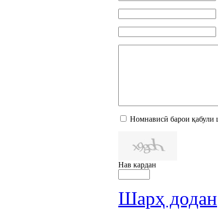
Номнависӣ барои қабули 
Нав кардан
Шарҳ додан