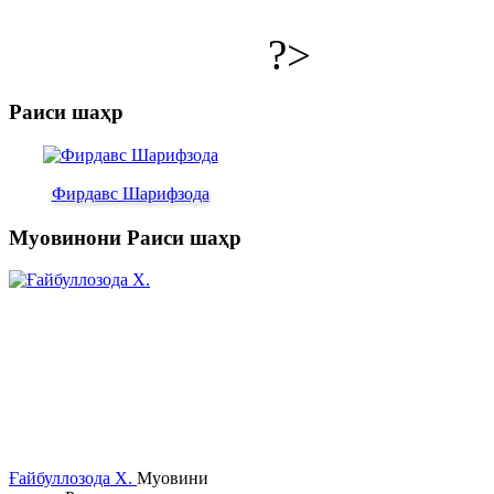
?>
Раиси шаҳр
Фирдавс Шарифзода
Муовинони Раиси шаҳр
Ғайбуллозода Х.
Муовини