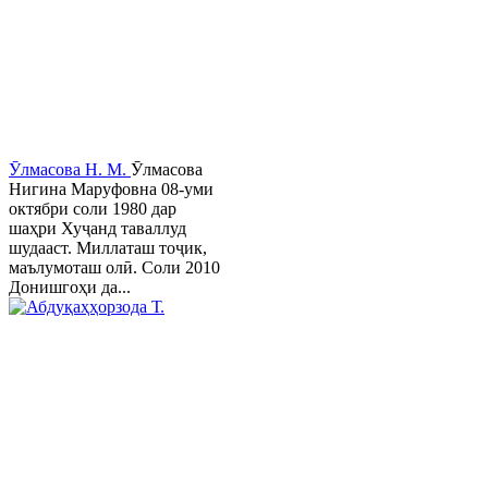
Ӯлмасова Н. М.
Ӯлмасова
Нигина Маруфовна 08-уми
октябри соли 1980 дар
шаҳри Хуҷанд таваллуд
шудааст. Миллаташ тоҷик,
маълумоташ олӣ. Соли 2010
Донишгоҳи да...