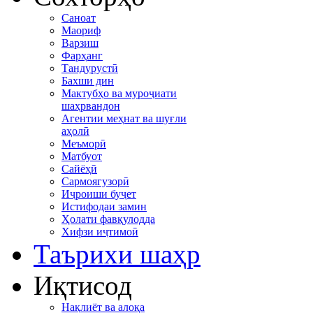
Саноат
Маориф
Варзиш
Фарҳанг
Тандурустӣ
Бахши дин
Мактубҳо ва муроҷиати
шаҳрвандон
Агентии меҳнат ва шуғли
аҳолӣ
Меъморӣ
Матбуот
Сайёҳӣ
Сармоягузорӣ
Иҷроиши буҷет
Истифодаи замин
Ҳолати фавқулодда
Хифзи иҷтимоӣ
Таърихи шаҳр
Иқтисод
Нақлиёт ва алоқа