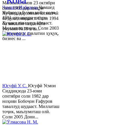
"Кова"
Маликисломов 23 октябри
Ҷамшед Набизода
Ҷамшед
соли 1986 дар шаҳри
Набизода 9-уми майи соли
Хуҷанд, дар оилаи хизматчӣ
1981 дар шаҳри шаҳри
ба дунё омадааст. Соли 1994
Хуҷанд таваллуд ёфтааст.
ба мактаби таҳсилоти
Миллаташ тоҷик. Соли 2003
умумии №18-и ш...
Донишгоҳи давлатии ҳуқуқ,
бизнес ва ...
Юсуфӣ У. C.
Юсуфӣ Усмон
Сиддиқзода 23-юми
сентябри соли 1982 дар
ноҳияи Бобоҷон Ғафуров
таваллуд шудааст. Миллаташ
тоҷик, маълумоташ олӣ.
Соли 2005 Дони...