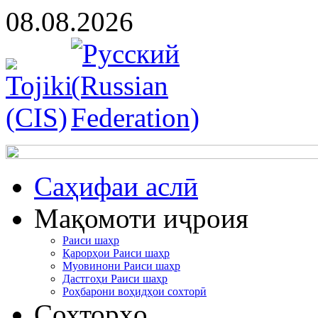
08.08.2026
Cаҳифаи аслӣ
Мақомоти иҷроия
Раиси шаҳр
Қарорҳои Раиси шаҳр
Муовинони Раиси шаҳр
Дастгоҳи Раиси шаҳр
Роҳбарони воҳидҳои сохторӣ
Сохторҳо