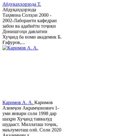
Абдуқаҳҳорзода Т.
Абдуқаҳҳорзода
Таҳмина Солҳои 2000 -
2002-Лаборанти кафедраи
забон ва адабиёти тоҷики
Донишгоҳи давлатии
Хуҷанд ба номи академик Б.
Ғафуров,...
Каримов А. А.
Каримов
Азимҷон Акрамҷонович 1-
уми январи соли 1998 дар
шаҳри Хуҷанд таввалуд
шудааст. Миллаташ тоҷик,
маълумоташ олӣ. Соли 2020
Академияи х...