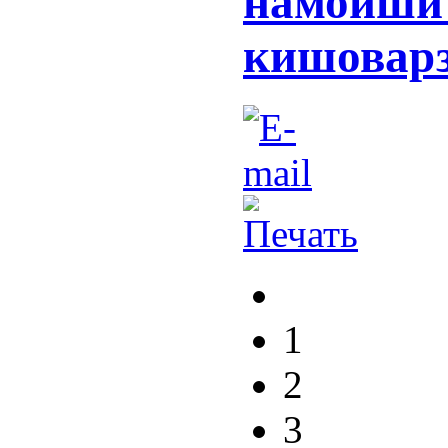
намоиши
кишоварз
1
2
3