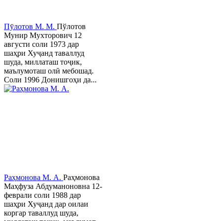
Пӯлотов М. М.
Пўлотов
Мунир Мухторович 12
августи соли 1973 дар
шаҳри Хуҷанд таваллуд
шуда, миллаташ тоҷик,
маълумоташ олӣ мебошад.
Соли 1996 Донишгоҳи да...
Раҳмонова М. А.
Раҳмонова
Маҳфуза Абдуманоновна 12-
феврали соли 1988 дар
шаҳри Хуҷанд дар оилаи
коргар таваллуд шуда,