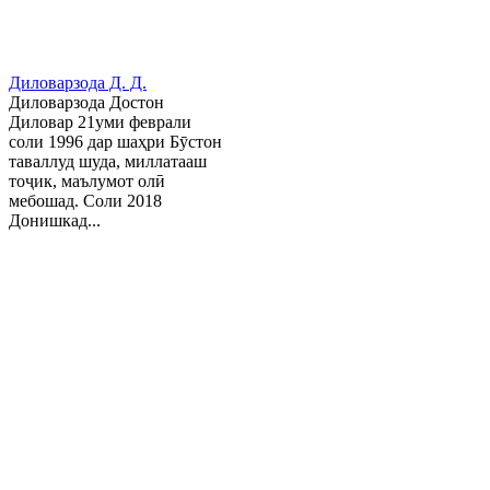
Диловарзода Д. Д.
Диловарзода Достон
Диловар 21уми феврали
соли 1996 дар шаҳри Бӯстон
таваллуд шуда, миллатааш
тоҷик, маълумот олӣ
мебошад. Соли 2018
Донишкад...