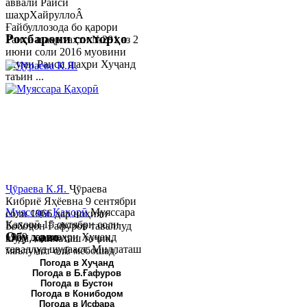
аввали Раиси
шаҳрХайруллоÂ
Ғайбуллозода бо қарори
Роҳбарони сохторҳо
Раиси шаҳр таҳти №281 аз 2
июни соли 2016 муовини
якуми Раиси шаҳри Хуҷанд
таъин ...
Ҷӯраева К.Я.
Ҷӯраева
Кибриё Яҳёевна 9 сентябри
Муяссара Қаҳорӣ
Муяссара
соли 1966 дар ноҳияи
Қаҳорӣ 15 октябри соли
Бобоҷон Ғафуров таваллуд
Обу хаво
1979 дар шаҳри Хуҷанд
шуда, миллаташ тоҷик,
таваллуд шудааст. Миллаташ
маълумот олӣ мебошад.
тоҷик. Маълумот олӣ. Соли
Соли 1997 Донишг...
Погода в Хуҷанд
Погода в Б.Ғафуров
2002 Донишгоҳи давлатии
Погода в Бустон
Хуҷанд ба...
Погода в Конибодом
Погода в Исфара