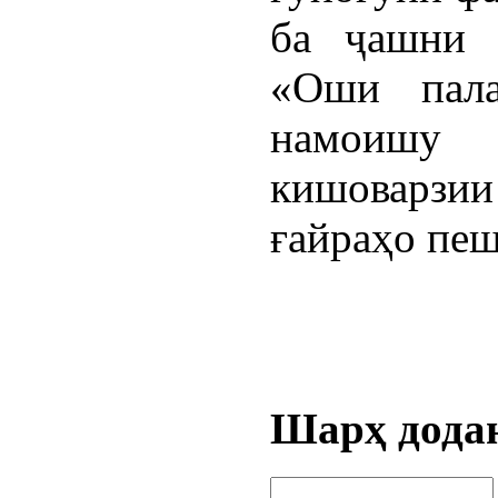
ба ҷашни 
«Оши пала
намоишу
кишоварзии
ғайраҳо пеш
Шарҳ дода