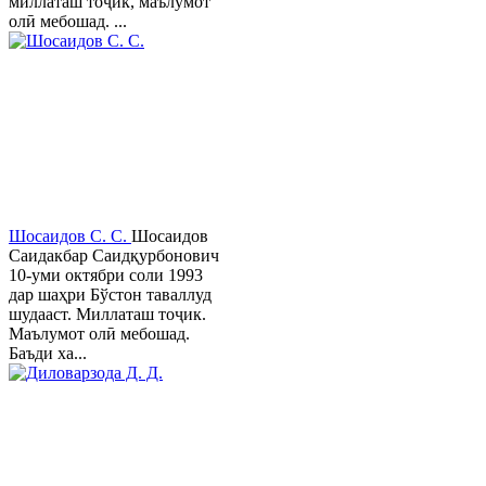
миллаташ тоҷик, маълумот
олӣ мебошад. ...
Шосаидов С. С.
Шосаидов
Саидакбар Саидқурбонович
10-уми октябри соли 1993
дар шаҳри Бўстон таваллуд
шудааст. Миллаташ тоҷик.
Маълумот олӣ мебошад.
Баъди ха...