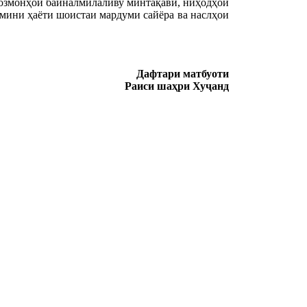
озмонҳои байналмилаливу минтақавӣ, ниҳодҳои
ъмини ҳаёти шоистаи мардуми сайёра ва наслҳои
Дафтари матбуоти
Раиси шаҳри Хуҷанд