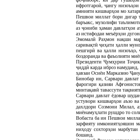
ифротгароӣ, ҷангу низоъҳо
амнияти кишварҳои мо хатари
Пешвои миллат бори дигар т
баръакс, мухолифи таълимот
аз ҷониби ҳамаи давлатҳои 
аз истифодаи меъёрҳои дугон
Эмомалӣ Раҳмон нақши мар
саривақтӣ ҷиҳати ҳалли муно
пешгирӣ ва ҳалли низоъҳо, 
боздоранда ва фаъолияти миё
Президенти Ҷумҳурии Тоҷик
ҷиддӣ карда иброз намуданд,
ҳавзаи Осиёи Марказию Ҷануб
Бинобар ин, Сарвари давлат
фарогири қазияи Афғонисто
минтақавӣ тавассути тақвият
Сарвари давлат ёдовар шуда
устувори кишварҳои аъзо в
дахлдори Созмони Милал, а
миёнамуҳлати рушдро то соли
Вобаста ба ин Пешвои милла
зарфияту имкониятҳояшон ма
ниҳоду сохторҳои марбута
бошанд.