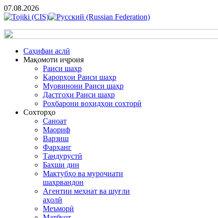
07.08.2026
Cаҳифаи аслӣ
Мақомоти иҷроия
Раиси шаҳр
Қарорҳои Раиси шаҳр
Муовинони Раиси шаҳр
Дастгоҳи Раиси шаҳр
Роҳбарони воҳидҳои сохторӣ
Сохторҳо
Саноат
Маориф
Варзиш
Фарҳанг
Тандурустӣ
Бахши дин
Мактубҳо ва муроҷиати
шаҳрвандон
Агентии меҳнат ва шуғли
аҳолӣ
Меъморӣ
Матбуот