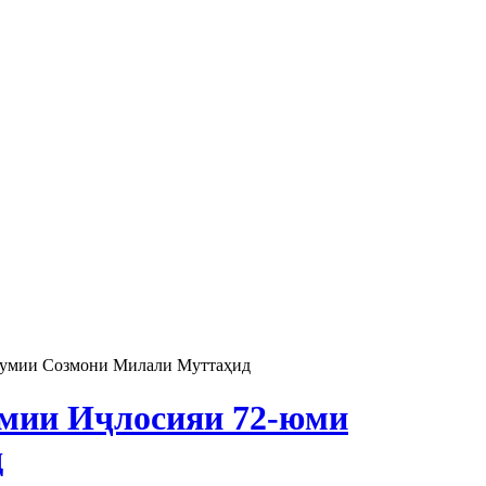
мумии Созмони Милали Муттаҳид
умии Иҷлосияи 72-юми
д