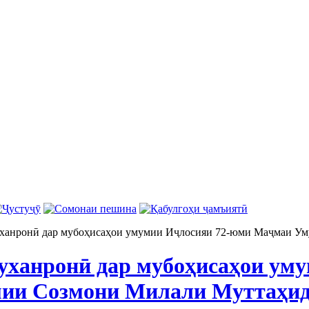
уханронӣ дар мубоҳисаҳои умумии Иҷлосияи 72-юми Маҷмаи У
уханронӣ дар мубоҳисаҳои ум
ии Созмони Милали Муттаҳи