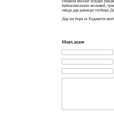
Пешвои миллат изҳори умедв
байналмилалии молиявӣ, ҷоме
оянда дар раванди татбиқи Д
Дар ин бора аз Хадамоти ма
Шарҳ додан