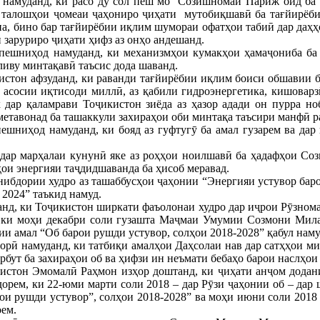
 намуданд, ки расо ду сол пеш мо Созишномаи Париж оид ба 
и талошҳои ҷомеаи ҷаҳониро ҷиҳати мутобиқшавӣ ба тағйирёби
а, бино бар тағйирёбии иқлим шумораи офатҳои табиӣ дар даҳҳ
 заруриро ҷиҳати ҳифз аз онҳо андешанд.
пешниҳод намуданд, ки механизмҳои кумакҳои ҳамаҷониба ба 
иву минтақавӣ таъсис дода шаванд.
стон афзуданд, ки раванди тағйирёбии иқлим боиси обшавии бо
и асосии иқтисоди миллӣ, аз қабили гидроэнергетика, кишоварз
х дар қаламрави Тоҷикистон зиёда аз ҳазор адади он пурра н
етавонад ба ташаккули захираҳои оби минтақа таъсири манфӣ р
ешниҳод намуданд, ки бояд аз гуфтугӯ ба амал гузарем ва да
дар марҳалаи кунунӣ яке аз роҳҳои ноилшавӣ ба ҳадафҳои Соз
ҳои энергияи таҷдидшаванда ба ҳисоб меравад.
нибдории худро аз ташаббусҳои ҷаҳонии “Энергияи устувор бар
 2024” таъкид намуд.
нд, ки Тоҷикистон ширкати фаъолонаи худро дар иҷрои Рӯзнома
, ки моҳи декабри соли гузашта Маҷмаи Умумии Созмони Мила
и амал “Об барои рушди устувор, солҳои 2018-2028” қабул наму
орӣ намуданд, ки татбиқи амалҳои Даҳсолаи нав дар сатҳҳои м
рбут ба захираҳои об ва ҳифзи ин неъмати бебаҳо барои наслҳои 
истон Эмомалӣ Раҳмон изҳор доштанд, ки ҷиҳати анҷом додан
дорем, ки 22-юми марти соли 2018 – дар Рӯзи ҷаҳонии об – д
ои рушди устувор”, солҳои 2018-2028” ва моҳи июни соли 201
оем.