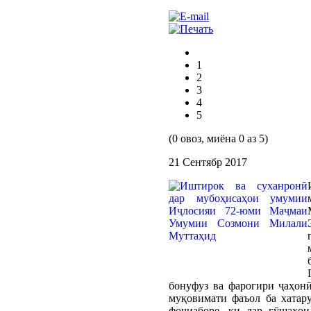
1
2
3
4
5
(0 овоз, миёна 0 аз 5)
21 Сентябр 2017
бонуфуз ва фарогири ҷаҳонӣ
муқовимати фаъол ба хатар
фоҷиаборе, ки дар гӯшаҳои