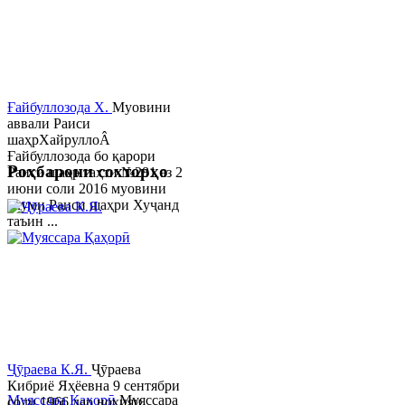
Ғайбуллозода Х.
Муовини
аввали Раиси
шаҳрХайруллоÂ
Ғайбуллозода бо қарори
Роҳбарони сохторҳо
Раиси шаҳр таҳти №281 аз 2
июни соли 2016 муовини
якуми Раиси шаҳри Хуҷанд
таъин ...
Ҷӯраева К.Я.
Ҷӯраева
Кибриё Яҳёевна 9 сентябри
Муяссара Қаҳорӣ
Муяссара
соли 1966 дар ноҳияи