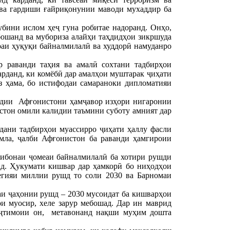
 ва гардиши ғайриқонунии маводи мухаддир ба
бини ислом ҳеҷ гуна робитае надоранд. Онҳо,
бошанд ва мубориза алайҳи таҳдидҳои зикршуда
раи ҳуқуқи байналмилалӣ ва худдорӣ намуданро
 раванди таҳия ва амалӣ сохтани тадбирҳои
арданд, ки комёбӣ дар амалҳои муштарак ҷиҳати
з ҳама, бо истифодаи самараноки дипломатияи
одии Афғонистони ҳамҷавор изҳори нигаронии
истон омили калидии таъмини суботу амният дар
дани тадбирҳои муассирро ҷиҳати ҳаллу фасли
мла, ҷалби Афғонистон ба раванди ҳамгироии
ҷибонаи ҷомеаи байналмилалӣ ба хотири рушди
ад. Ҳукумати кишвар дар ҳамкорӣ бо ниҳодҳои
егияи миллии рушд то соли 2030 ва Барномаи
аи ҷаҳонии рушд – 2030 мусоидат ба кишварҳои
и муосир, хеле зарур мебошад. Дар ин маврид
иҷтимоии он, метавонанд нақши муҳим дошта