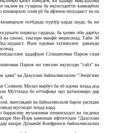
иқлимро қабул намудем, ки ҳадафу мақсадҳояш
и иқлим ва гузариш ба иқтисодиёти камкарбон
о кишварҳои олам рӯ ба афзоиш ниҳодааст ва на
кишварҳои осебдида пурзӯр карда шуда, ба ин
суръати пиряхҳо гардида, ба ҳаҷми оби дарёҳо
ӣ ва саноат, таъсири манфӣ мерасонад. Тайи 30
обуд шудааст. Яъне идомаи эҳтимолии раванди
асонад.
р пиёдасозии ҳадафҳои Созишномаи Париж саҳм
ишномаи Париж ин тавсеаи иқтисоди “сабз” ва
ои ҳама” ва Даҳсолаи байналмилалии “Энергияи
и Созмони Милал марбут ба об идома хоҳад дод
ли Муттаҳид бо иттифоқи оро қатъномаро дар
д.
иллӣ, минтақавӣ ва байналмилалӣ барои расидан
оянда мусоидат хоҳад кард.
и баррасиву муҳокимаи пешниҳодот ва тасдиқи
ар шаҳри Ню-Йорк ҳамоиши ифтитоҳии “Даҳсолаи
8 дар шаҳри Душанбе Конфронси байналмилалии