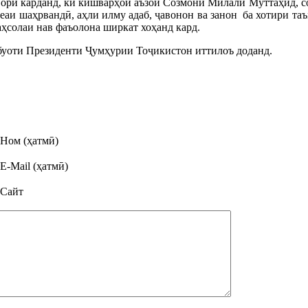
орӣ карданд, ки кишварҳои аъзои Созмони Милали Муттаҳид, с
аи шаҳрвандӣ, аҳли илму адаб, ҷавонон ва занон ба хотири та
аҳсолаи нав фаъолона ширкат хоҳанд кард.
тбуоти Президенти Ҷумҳурии Тоҷикистон иттилоъ доданд.
Ном (ҳатмӣ)
E-Mail (ҳатмӣ)
Сайт