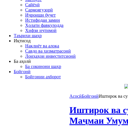
Сайёҳӣ
Сармоягузорӣ
Иҷроиши буҷет
Истифодаи замин
Ҳолати фавқулодда
Хифзи иҷтимоӣ
Таърихи шаҳр
Иқтисод
Нақлиёт ва алоқа
Савдо ва хизматрасонӣ
Лоиҳаҳои инвеститсионӣ
Ба аҳолӣ
Ба сокинони шаҳр
Бойгонӣ
Бойгонии ахборот
Асосӣ
Бойгонӣ
Иштирок ва с
Иштирок ва с
Маҷмаи Умум