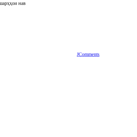
шарҳҳои нав
JComments