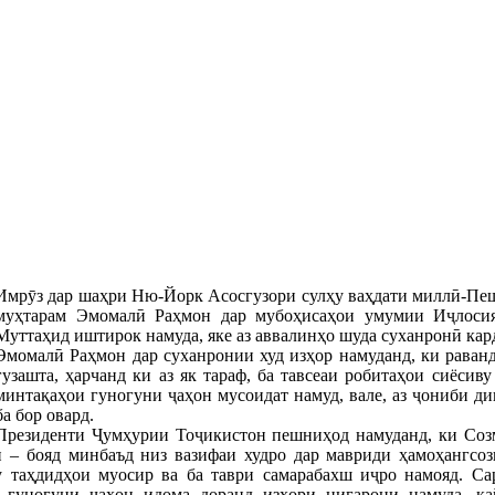
Имрӯз дар шаҳри Ню-Йорк Асосгузори сулҳу ваҳдати миллӣ-Пе
муҳтарам Эмомалӣ Раҳмон дар мубоҳисаҳои умумии Иҷлос
Муттаҳид иштирок намуда, яке аз аввалинҳо шуда суханронӣ кар
Эмомалӣ Раҳмон дар суханронии худ изҳор намуданд, ки раван
гузашта, ҳарчанд ки аз як тараф, ба тавсеаи робитаҳои сиёси
минтақаҳои гуногуни ҷаҳон мусоидат намуд, вале, аз ҷониби д
ба бор овард.
Президенти Ҷумҳурии Тоҷикистон пешниҳод намуданд, ки Соз
 – бояд минбаъд низ вазифаи худро дар мавриди ҳамоҳангсоз
у таҳдидҳои муосир ва ба таври самарабахш иҷро намояд. Са
 гуногуни ҷаҳон идома доранд изҳори нигарони намуда, қа