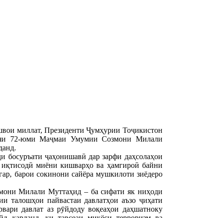
швои миллат, Президенти Ҷумҳурии Тоҷикистон
ияи 72-юми Маҷмаи Умумии Созмони Милали
данд.
ди босуръати ҷаҳонишавӣ дар зарфи даҳсолаҳои
ву иқтисодӣ миёни кишварҳо ва ҳамгироӣ байни
игар, барои сокинони сайёра мушкилоти зиёдеро
мони Милали Муттаҳид – ба сифати як ниҳоди
ии талошҳои пайвастаи давлатҳои аъзо ҷиҳати
рвари давлат аз рӯйдоду воқеаҳои даҳшатноку
йд карданд, ки тавсеаи миқёси терроризм ва