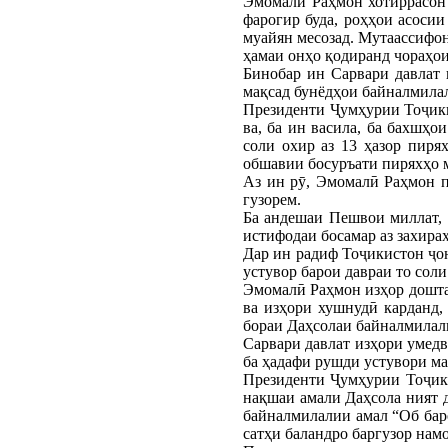
Эмомалӣ Раҳмон хотиррасон
фарогир буда, роҳҳои асоси
муайян месозад. Мутаассифон
ҳамаи онҳо қодиранд чораҳои
Бинобар ин Сарвари давлат 
мақсад бунёдҳои байналмилал
Президенти Ҷумҳурии Тоҷики
ва, ба ин васила, ба бахшҳо
соли охир аз 13 ҳазор пиря
обшавии босуръати пиряхҳо м
Аз ин рӯ, Эмомалӣ Раҳмон п
гузорем.
Ба андешаи Пешвои миллат, 
истифодаи босамар аз захира
Дар ин радиф Тоҷикистон ҷо
устувор барои давраи то соли
Эмомалӣ Раҳмон изҳор дошта
ва изҳори хушнудӣ карданд
бораи Даҳсолаи байналмилали
Сарвари давлат изҳори умедв
ба ҳадафи рушди устувори ма
Президенти Ҷумҳурии Тоҷик
нақшаи амали Даҳсола ният 
байналмилалии амал “Об бар
сатҳи баландро баргузор нам