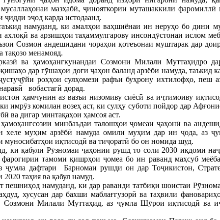
и мусаллаҳонаи мазҳабӣ, ҷинояткории муташаккили фаромиллӣ
 ҷиддӣ эҷод карда истодаанд.
аъкид намуданд, ки амалҳои ваҳшиёнаи ин неруҳо бо дини му
и ахлоқӣ ва арзишҳои таҳаммулгарову инсондӯстонаи ислом ме
аъзои Созмон андешидани чораҳои қотеъонаи муштарак дар дои
а тақозо менамояд.
казӣ ва ҳамоҳангкунандаи Созмони Милали Муттаҳидро дар
қишаҳо дар гӯшаҳои доғи ҷаҳон баланд арзёбӣ намуда, таъкид к
ҷустуҷӯйи роҳҳои сулҳомези рафъи буҳрону ихтилофҳо, пеш а
наравӣ вобастагӣ дорад.
истон ҳамчунин аз вазъи низомиву сиёсӣ ва иҷтимоиву иқтис
 ки имрӯз комилан возеҳ аст, ки сулҳу суботи пойдор дар Афғон
ӣ ва дигар минтақаҳои ҳамсоя аст.
 ҳамоҳангсозии минбаъдаи талошҳои ҷомеаи ҷаҳонӣ ва андеши
н хеле муҳим арзёбӣ намуда омили муҳим дар ин ҷода, аз ҷу
и муносибатҳои иқтисодӣ ва тиҷоратӣ бо он номида шуд.
нд, ки қабули Рӯзномаи ҷаҳонии рушд то соли 2030 иқдоми на
а фарогирии тамоми қишрҳои ҷомеа бо ин раванд маҳсуб меёб
з ҷумла дафтари Барномаи рушди он дар Тоҷикистон, Страт
 2020 таҳия ва қабул намуд.
т пешниҳод намуданд, ки дар раванди татбиқи шоистаи Рӯзном
ҳдуд, хусусан дар бахши маблағгузорӣ ва таҳвили фановариҳо
и Созмони Милали Муттаҳид, аз ҷумла Шӯрои иқтисодӣ ва 