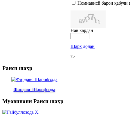
Номнависӣ барои қабули 
Нав кардан
Шарҳ додан
?>
Раиси шаҳр
Фирдавс Шарифзода
Муовинони Раиси шаҳр