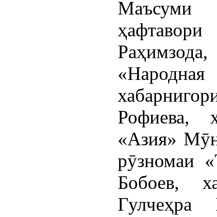
Маъсуми 
ҳафтавори
Раҳимзода
«Народная 
хабарниго
Рофиева, х
«Азия» Мӯн
рӯзномаи «
Бобоев, х
Гулчеҳра 