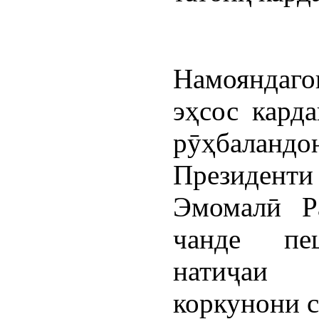
Намояндаго
эҳсос кард
рӯҳбаландо
Президенти
Эмомалӣ Р
чанде
п
натиҷаи
коркунони с