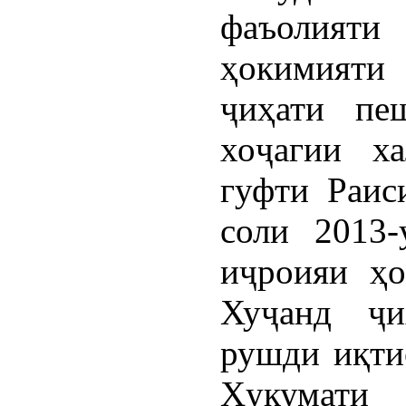
фаъолият
ҳокимияти
ҷиҳати пе
хоҷагии х
гуфти Раис
соли 2013
иҷроияи ҳо
Хуҷанд ҷи
рушди иқти
Ҳукумати 