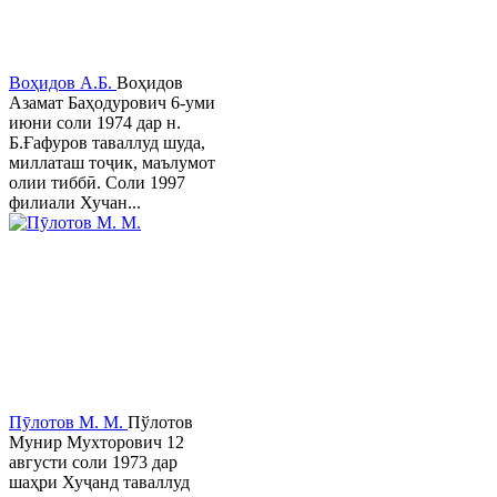
Воҳидов А.Б.
Воҳидов
Азамат Баҳодурович 6-уми
июни соли 1974 дар н.
Б.Ғафуров таваллуд шуда,
миллаташ тоҷик, маълумот
олии тиббӣ. Соли 1997
филиали Хучан...
Пӯлотов М. М.
Пўлотов
Мунир Мухторович 12
августи соли 1973 дар
шаҳри Хуҷанд таваллуд