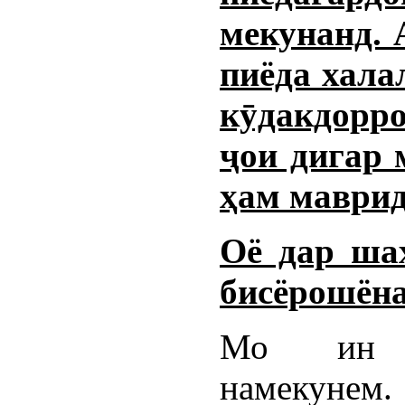
мекунанд. 
пиёда хала
кӯдакдорро
ҷои дигар 
ҳам маврид
Оё дар ша
бисёрошёна
Мо ин м
намекуне