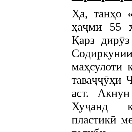
Ҳа, танҳо 
ҳаҷми 55 ҳ
Қарз дирӯз
Содиркунии
маҳсулоти 
таваҷҷӯҳи 
аст. Акну
Хуҷанд қ
пластикӣ м