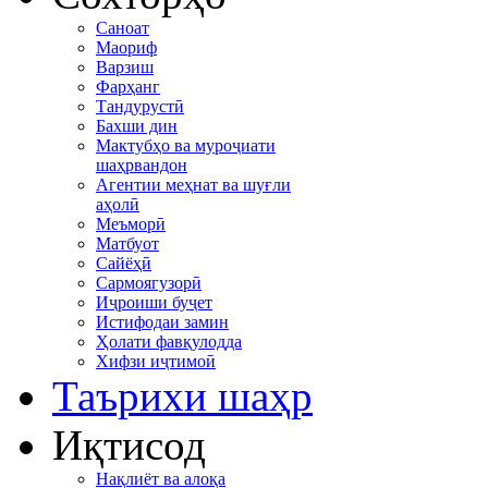
Саноат
Маориф
Варзиш
Фарҳанг
Тандурустӣ
Бахши дин
Мактубҳо ва муроҷиати
шаҳрвандон
Агентии меҳнат ва шуғли
аҳолӣ
Меъморӣ
Матбуот
Сайёҳӣ
Сармоягузорӣ
Иҷроиши буҷет
Истифодаи замин
Ҳолати фавқулодда
Хифзи иҷтимоӣ
Таърихи шаҳр
Иқтисод
Нақлиёт ва алоқа