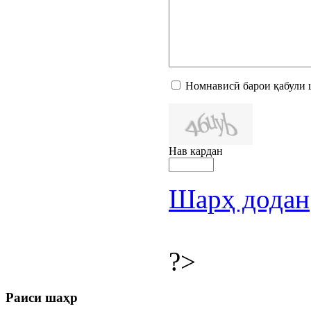
Номнависӣ барои қабули 
Нав кардан
Шарҳ додан
?>
Раиси шаҳр