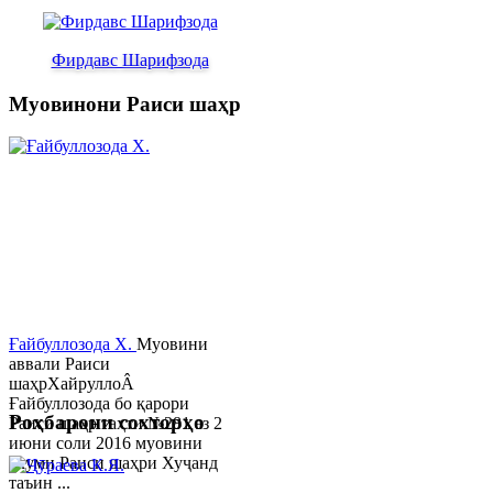
Фирдавс Шарифзода
Муовинони Раиси шаҳр
Ғайбуллозода Х.
Муовини
аввали Раиси
шаҳрХайруллоÂ
Ғайбуллозода бо қарори
Роҳбарони сохторҳо
Раиси шаҳр таҳти №281 аз 2
июни соли 2016 муовини
якуми Раиси шаҳри Хуҷанд
таъин ...