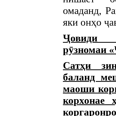
омаданд, Ра
яки онҳо ҷа
Ҷовиди 
рӯзномаи 
Сатҳи зи
баланд ме
маоши корг
корхонае 
коргаронро