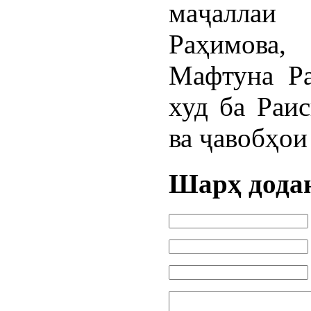
маҷалла
Раҳимова
Мафтуна Ра
худ ба Раи
ва ҷавобҳои
Шарҳ дода