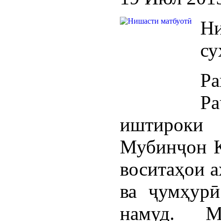
Н
су
Р
Р
иштироки 
Мубинҷон Қ
воситаҳои а
ва ҷумҳурӣ
намуд. М