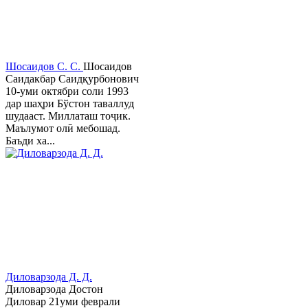
Шосаидов С. С.
Шосаидов
Саидакбар Саидқурбонович
10-уми октябри соли 1993
дар шаҳри Бўстон таваллуд
шудааст. Миллаташ тоҷик.
Маълумот олӣ мебошад.
Баъди ха...
Диловарзода Д. Д.
Диловарзода Достон
Диловар 21уми феврали