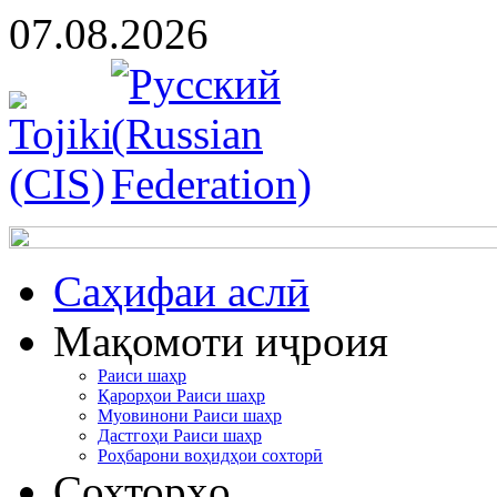
07.08.2026
Cаҳифаи аслӣ
Мақомоти иҷроия
Раиси шаҳр
Қарорҳои Раиси шаҳр
Муовинони Раиси шаҳр
Дастгоҳи Раиси шаҳр
Роҳбарони воҳидҳои сохторӣ
Сохторҳо