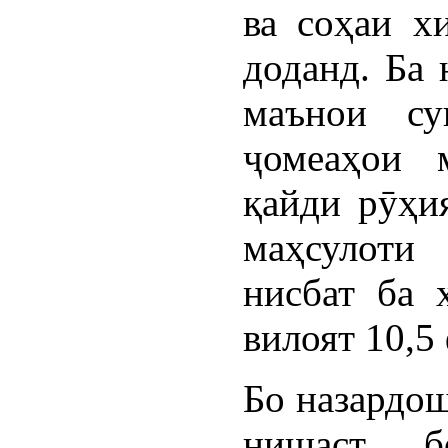
ва соҳаи х
доданд. Ба 
маънои су
ҷомеаҳои 
қайди рӯҳи
маҳсулоти
нисбат ба 
вилоят 10,5
Бо назардош
нишаст б