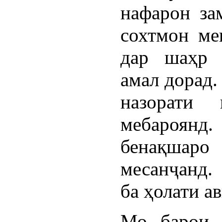
нафарон за
сохтмон мек
дар шаҳр 
амал дорад.
назорати
мебароянд
бенақшар
месанҷанд.
ба ҳолати а
Мо барои 