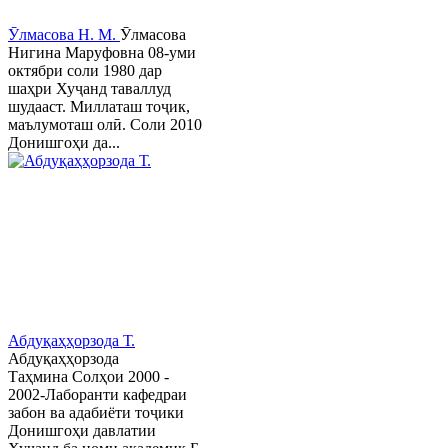
Ӯлмасова Н. М.
Ӯлмасова
Нигина Маруфовна 08-уми
октябри соли 1980 дар
шаҳри Хуҷанд таваллуд
шудааст. Миллаташ тоҷик,
маълумоташ олӣ. Соли 2010
Донишгоҳи да...
Абдуқаҳҳорзода Т.
Абдуқаҳҳорзода
Таҳмина Солҳои 2000 -
2002-Лаборанти кафедраи
забон ва адабиёти тоҷики
Донишгоҳи давлатии