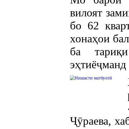
вилоят зами
бо 62 квар
хонаҳои бал
ба тариқ
эҳтиёҷманд 
Ҷӯраева, ха