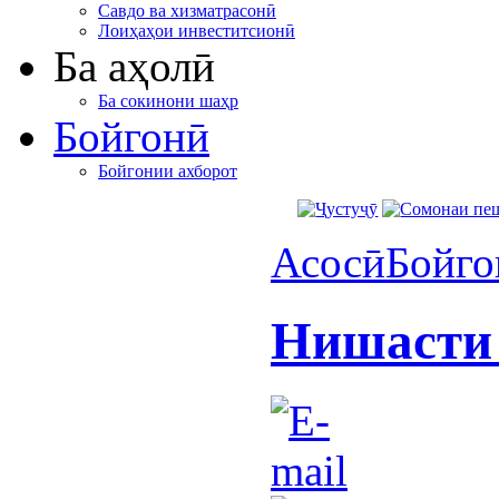
Савдо ва хизматрасонӣ
Лоиҳаҳои инвеститсионӣ
Ба аҳолӣ
Ба сокинони шаҳр
Бойгонӣ
Бойгонии ахборот
Асосӣ
Бойго
Нишасти 