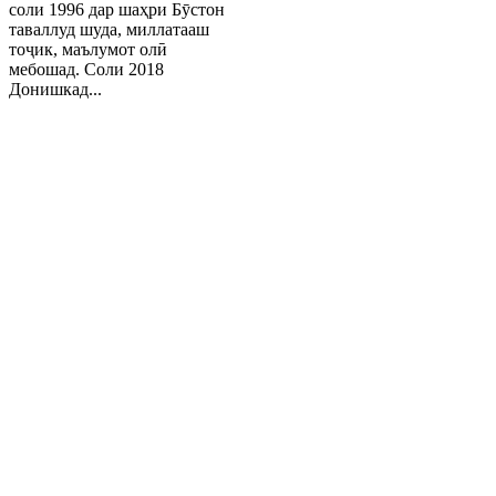
соли 1996 дар шаҳри Бӯстон
таваллуд шуда, миллатааш
тоҷик, маълумот олӣ
мебошад. Соли 2018
Донишкад...