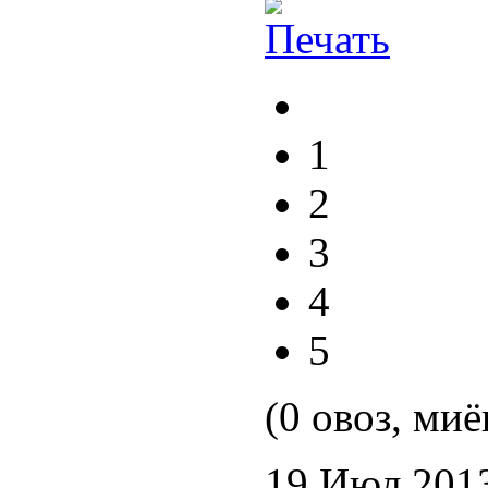
1
2
3
4
5
(0 овоз, миё
19 Июл 201