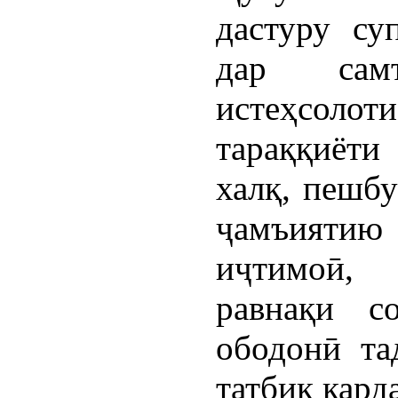
дастуру су
дар сам
истеҳсол
тараққиёти
халқ, пешбу
ҷамъияти
иҷтимоӣ,
равнақи с
ободонӣ та
татбиқ кард