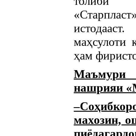
толиби 
«Старпласт»
истодаас
маҳсулоти 
ҳам фиристо
Маъмури 
нашрияи «
–Соҳибко
махозин, о
пиёдага