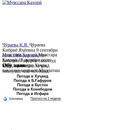
Ҷӯраева К.Я.
Ҷӯраева
Кибриё Яҳёевна 9 сентябри
Муяссара Қаҳорӣ
Муяссара
соли 1966 дар ноҳияи
Қаҳорӣ 15 октябри соли
Бобоҷон Ғафуров таваллуд
Обу хаво
1979 дар шаҳри Хуҷанд
шуда, миллаташ тоҷик,
таваллуд шудааст. Миллаташ
маълумот олӣ мебошад.
тоҷик. Маълумот олӣ. Соли
Соли 1997 Донишг...
Погода в Хуҷанд
Погода в Б.Ғафуров
2002 Донишгоҳи давлатии
Погода в Бустон
Хуҷанд ба...
Погода в Конибодом
Погода в Исфара