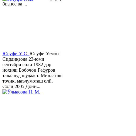
бизнес ва ...
Юсуфӣ У. C.
Юсуфӣ Усмон
Сиддиқзода 23-юми
сентябри соли 1982 дар
ноҳияи Бобоҷон Ғафуров
таваллуд шудааст. Миллаташ
тоҷик, маълумоташ олӣ.
Соли 2005 Дони...