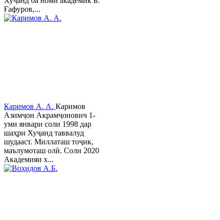
Хуҷанд ба номи академик Б.
Ғафуров,...
Каримов А. А.
Каримов
Азимҷон Акрамҷонович 1-
уми январи соли 1998 дар
шаҳри Хуҷанд таввалуд
шудааст. Миллаташ тоҷик,
маълумоташ олӣ. Соли 2020
Академияи х...