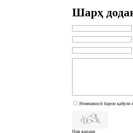
Шарҳ дода
Номнависӣ барои қабули 
Нав кардан