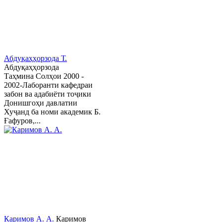
Абдуқаҳҳорзода Т.
Абдуқаҳҳорзода
Таҳмина Солҳои 2000 -
2002-Лаборанти кафедраи
забон ва адабиёти тоҷики
Донишгоҳи давлатии
Хуҷанд ба номи академик Б.
Ғафуров,...
Каримов А. А.
Каримов