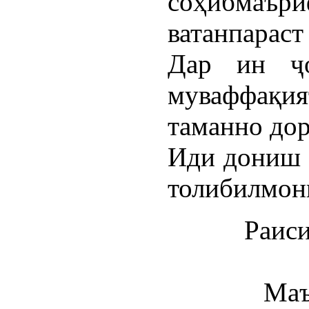
соҳибма
ватанпараст
Дар ин ҷ
муваффақи
таманно дор
Иди дониш 
толибилмони
Раи
Маъ