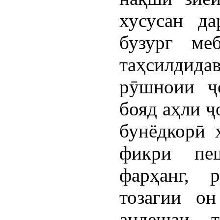
хусусан да
бузург ме
таҳсилдида
рӯшноии ҷ
бояд аҳли ҷ
бунёдкорӣ 
фикри пе
фарҳанг, 
тозагии он
андешаи т