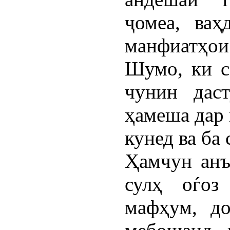
ҷомеа, ваҳ
манфиатҳои 
Шумо, ки с
чунин даст
ҳамеша дар 
кунед ва ба 
Ҳамчун анъ
сулҳ оѓоз
мафҳум, д