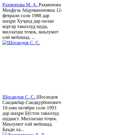
Раҳмонова М. А.
Раҳмонова
Маҳфуза Абдуманоновна 12-
феврали соли 1988 дар
шаҳри Хуҷанд дар оилаи
коргар таваллуд шуда,
миллаташ тоҷик, маълумот
олӣ мебошад. ...
Шосаидов С. С.
Шосаидов
Саидакбар Саидқурбонович
10-уми октябри соли 1993
дар шаҳри Бўстон таваллуд
шудааст. Миллаташ тоҷик.
Маълумот олӣ мебошад.
Баъди ха...