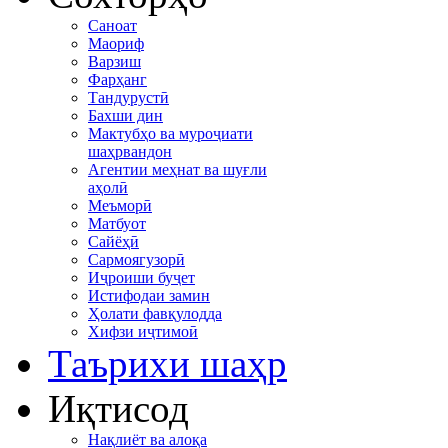
Саноат
Маориф
Варзиш
Фарҳанг
Тандурустӣ
Бахши дин
Мактубҳо ва муроҷиати
шаҳрвандон
Агентии меҳнат ва шуғли
аҳолӣ
Меъморӣ
Матбуот
Сайёҳӣ
Сармоягузорӣ
Иҷроиши буҷет
Истифодаи замин
Ҳолати фавқулодда
Хифзи иҷтимоӣ
Таърихи шаҳр
Иқтисод
Нақлиёт ва алоқа