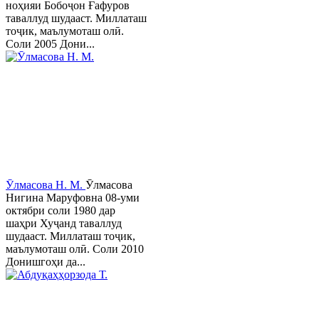
ноҳияи Бобоҷон Ғафуров
таваллуд шудааст. Миллаташ
тоҷик, маълумоташ олӣ.
Соли 2005 Дони...
Ӯлмасова Н. М.
Ӯлмасова
Нигина Маруфовна 08-уми
октябри соли 1980 дар
шаҳри Хуҷанд таваллуд
шудааст. Миллаташ тоҷик,
маълумоташ олӣ. Соли 2010
Донишгоҳи да...