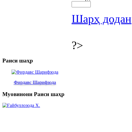
Шарҳ додан
?>
Раиси шаҳр
Фирдавс Шарифзода
Муовинони Раиси шаҳр