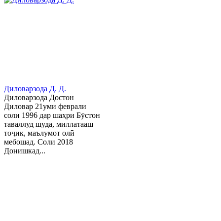
Диловарзода Д. Д.
Диловарзода Достон
Диловар 21уми феврали
соли 1996 дар шаҳри Бӯстон
таваллуд шуда, миллатааш
тоҷик, маълумот олӣ
мебошад. Соли 2018
Донишкад...