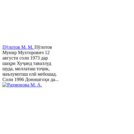
Пӯлотов М. М.
Пўлотов
Мунир Мухторович 12
августи соли 1973 дар
шаҳри Хуҷанд таваллуд
шуда, миллаташ тоҷик,
маълумоташ олӣ мебошад.
Соли 1996 Донишгоҳи да...