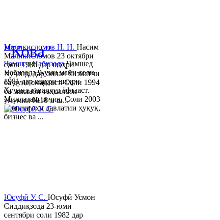
© 2013-2023 Таҳиягар ва дас
"Кова"
Маликисломов Н. Н.
Насим
Маликисломов 23 октябри
Ҷамшед Набизода
Ҷамшед
соли 1986 дар шаҳри
Набизода 9-уми майи соли
Хуҷанд, дар оилаи хизматчӣ
1981 дар шаҳри шаҳри
ба дунё омадааст. Соли 1994
Хуҷанд таваллуд ёфтааст.
ба мактаби таҳсилоти
Миллаташ тоҷик. Соли 2003
умумии №18-и ш...
Донишгоҳи давлатии ҳуқуқ,
бизнес ва ...
Юсуфӣ У. C.
Юсуфӣ Усмон
Сиддиқзода 23-юми
сентябри соли 1982 дар