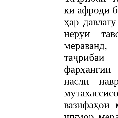
ки афроди 
ҳар давлату
нерӯи та
мераванд,
таҷрибаи
фарҳангии
насли нав
мутахасс
вазифаҳои 
шумор мера