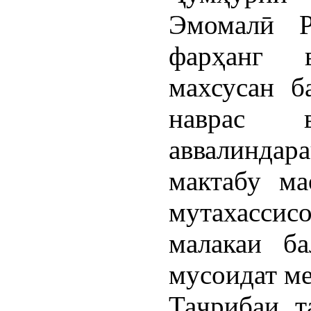
Эмомалӣ 
фарҳанг 
махсусан б
наврас 
аввалиндар
мактабу ма
мутахасс
малакаи ба
мусоидат м
Таҷрибаи т