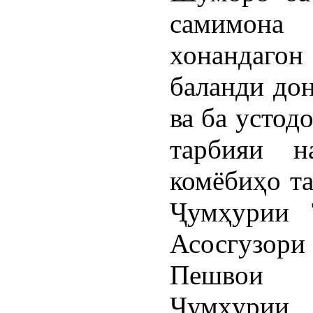
самимона
хонандаго
баланди до
ва ба устод
тарбияи н
комёбиҳо т
Ҷумҳурии 
Асосгузори
Пешвои 
Ҷумҳурии 