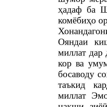
ҳадаф ба Ш
комёбиҳо ор
Хонандагони
Ояндаи киш
миллат дар 
кор ва уму
босаводу со
таъкид ка
миллат Эмо
нақши зиёӣ