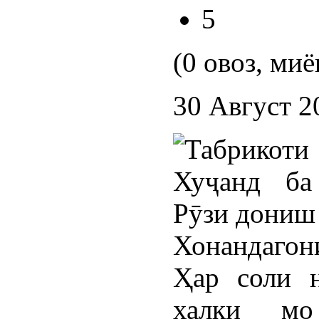
5
(0 овоз, миё
30 Август 2
Хонандагони
Ҳар соли н
халқи мо