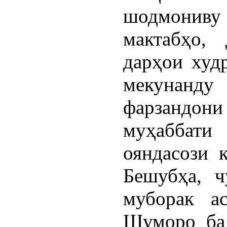
шодмониву с
мактабҳо,
дарҳои худ
мекунанду
фарзанд
муҳаббати 
ояндасози 
Бешубҳа, ч
муборак а
Шуморо ба