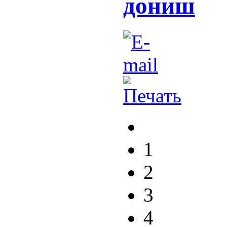
дониш
1
2
3
4