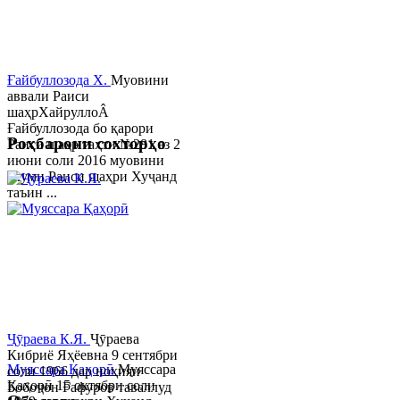
Ғайбуллозода Х.
Муовини
аввали Раиси
шаҳрХайруллоÂ
Ғайбуллозода бо қарори
Роҳбарони сохторҳо
Раиси шаҳр таҳти №281 аз 2
июни соли 2016 муовини
якуми Раиси шаҳри Хуҷанд
таъин ...
Ҷӯраева К.Я.
Ҷӯраева
Кибриё Яҳёевна 9 сентябри
Муяссара Қаҳорӣ
Муяссара
соли 1966 дар ноҳияи
Қаҳорӣ 15 октябри соли
Бобоҷон Ғафуров таваллуд