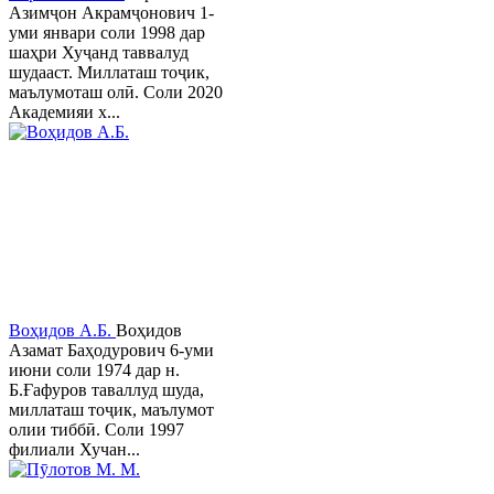
Азимҷон Акрамҷонович 1-
уми январи соли 1998 дар
шаҳри Хуҷанд таввалуд
шудааст. Миллаташ тоҷик,
маълумоташ олӣ. Соли 2020
Академияи х...
Воҳидов А.Б.
Воҳидов
Азамат Баҳодурович 6-уми
июни соли 1974 дар н.
Б.Ғафуров таваллуд шуда,
миллаташ тоҷик, маълумот
олии тиббӣ. Соли 1997
филиали Хучан...