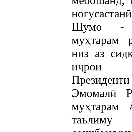
мебошанд, 
ногусастан
Шумо - о
муҳтарам 
низ аз сид
иҷрои д
Президен
Эмомалӣ Р
муҳтарам 
таълим