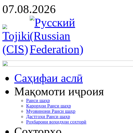
07.08.2026
Cаҳифаи аслӣ
Мақомоти иҷроия
Раиси шаҳр
Қарорҳои Раиси шаҳр
Муовинони Раиси шаҳр
Дастгоҳи Раиси шаҳр
Роҳбарони воҳидҳои сохторӣ
Сохторҳо