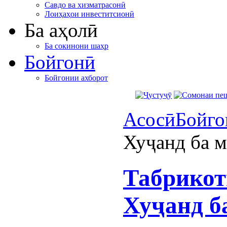
Савдо ва хизматрасонӣ
Лоиҳаҳои инвеститсионӣ
Ба аҳолӣ
Ба сокинони шаҳр
Бойгонӣ
Бойгонии ахборот
Асосӣ
Бойго
Хуҷанд ба 
Табрикот
Хуҷанд б