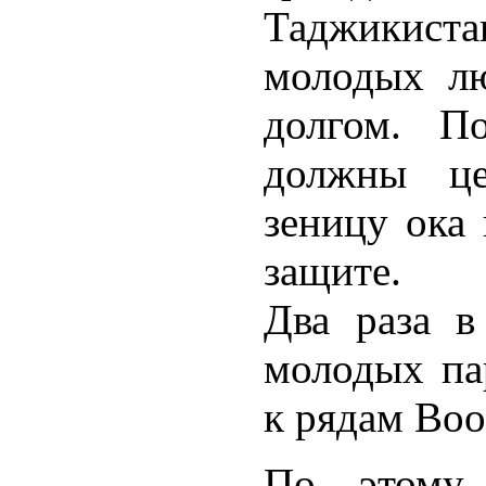
Таджикист
молодых лю
долгом. П
должны це
зеницу ока 
защите.
Два раза в
молодых па
к рядам Во
По этому,