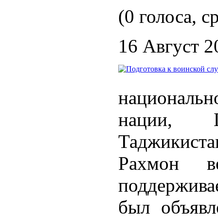
(0 голоса, с
16 Август 2
националь
нации, П
Таджикист
Рахмон ве
поддерживае
был объявл