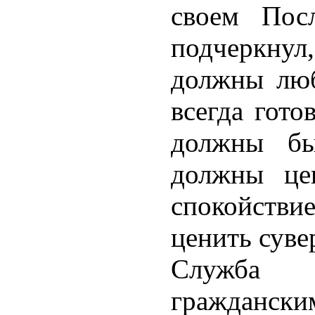
своем Пос
подчеркн
должны люб
всегда гото
должны бы
должны цен
спокойствие
ценить суве
Служба 
граждански