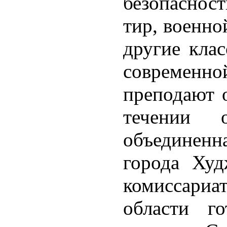
безопаснос
тир, военно
другие кла
современ
преподают 
течении 
объединен
города Ху
комиссари
области го