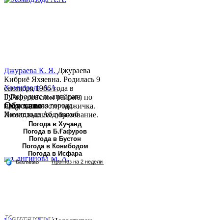
Джураева К. Я.
Джураева
Кибриё Яхяевна. Родилась 9
Хомидзода А.А.
сентября 1966 года в
Руководитель аппарата
Б.Гафуровском районе, по
Обу хаво
председателя города
национальности таджичка.
Хомидзода Абдувахоб
Имеет высшее образование.
Абдумаджид родился 8
В 1997 ...
Погода в Хуҷанд
Погода в Б.Ғафуров
июня 1978 года в городе
Погода в Бустон
Худжанде. По
Погода в Конибодом
национальности...
Погода в Исфара
Контакты: