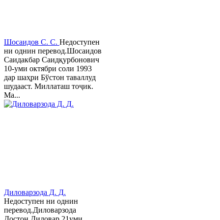
Шосаидов С. С.
Недоступен
ни однин перевод.Шосаидов
Саидакбар Саидқурбонович
10-уми октябри соли 1993
дар шаҳри Бўстон таваллуд
шудааст. Миллаташ тоҷик.
Ма...
Диловарзода Д. Д.
Недоступен ни однин
перевод.Диловарзода
Достон Диловар 21уми