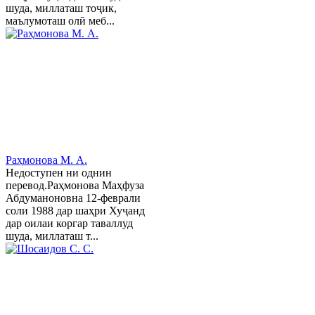
шуда, миллаташ тоҷик,
маълумоташ олӣ меб...
Раҳмонова М. А.
Недоступен ни однин
перевод.Раҳмонова Маҳфуза
Абдуманоновна 12-феврали
соли 1988 дар шаҳри Хуҷанд
дар оилаи коргар таваллуд
шуда, миллаташ т...