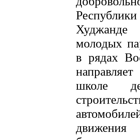
доброволь
Республик
Худжанде
молодых па
в рядах Во
направляет
школе д
строител
автомобиле
движени