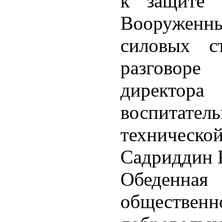
к защите 
Вооруженн
силовых с
разговор
директ
воспитате
техническо
Садриддин 
Обеденна
обществ