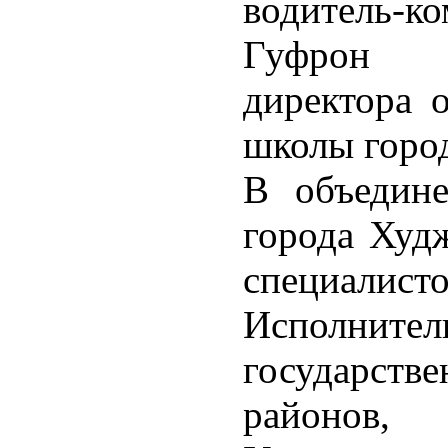
водитель-к
Гуфрон В
директора 
школы горо
В объедине
города Худ
специалист
Исполн
государств
районов,