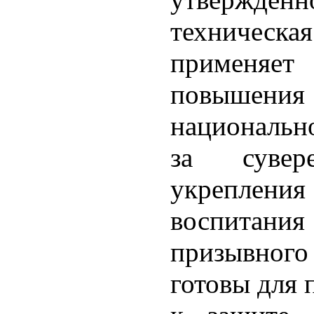
техническа
применяет
повыше
национально
за сувер
укреплен
воспита
призывног
готовы для 