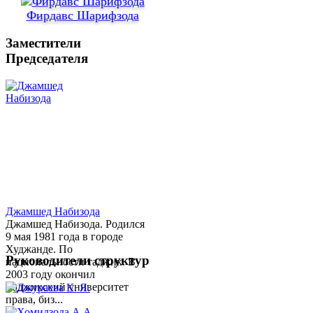
Фирдавс Шарифзода
Заместители
Председателя
Джамшед Набизода
Джамшед Набизода. Родился
9 мая 1981 года в городе
Худжанде. По
Руководители структур
национальности таджик. В
2003 году окончил
Таджикский университет
права, биз...