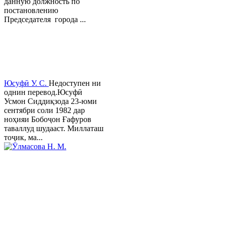
данную должность по
постановлению
Председателя города ...
Юсуфӣ У. C.
Недоступен ни
однин перевод.Юсуфӣ
Усмон Сиддиқзода 23-юми
сентябри соли 1982 дар
ноҳияи Бобоҷон Ғафуров
таваллуд шудааст. Миллаташ
тоҷик, ма...