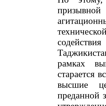
призывной
агитационны
техническ
содейств
Таджикист
рамках вы
старается в
высшие це
преданной 
утвержден