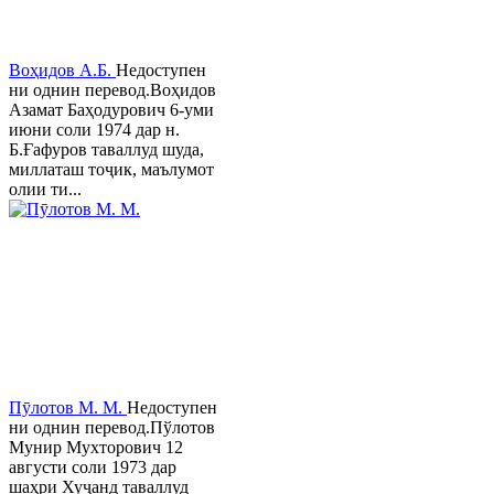
Воҳидов А.Б.
Недоступен
ни однин перевод.Воҳидов
Азамат Баҳодурович 6-уми
июни соли 1974 дар н.
Б.Ғафуров таваллуд шуда,
миллаташ тоҷик, маълумот
олии ти...
Пӯлотов М. М.
Недоступен
ни однин перевод.Пўлотов
Мунир Мухторович 12
августи соли 1973 дар
шаҳри Хуҷанд таваллуд