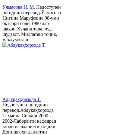
Ӯлмасова Н. М.
Недоступен
ни однин перевод.Ӯлмасова
Нигина Маруфовна 08-уми
октябри соли 1980 дар
шаҳри Хуҷанд таваллуд
шудааст. Миллаташ тоҷик,
маълумоташ...
Абдуқаҳҳорзода Т.
Недоступен ни однин
перевод.Абдуқаҳҳорзода
Таҳмина Солҳои 2000 -
2002-Лаборанти кафедраи
забон ва адабиёти тоҷики
Донишгоҳи давлатии