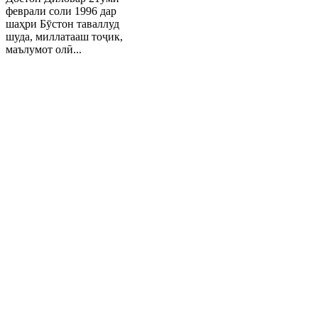
феврали соли 1996 дар
шаҳри Бӯстон таваллуд
шуда, миллатааш тоҷик,
маълумот олӣ...