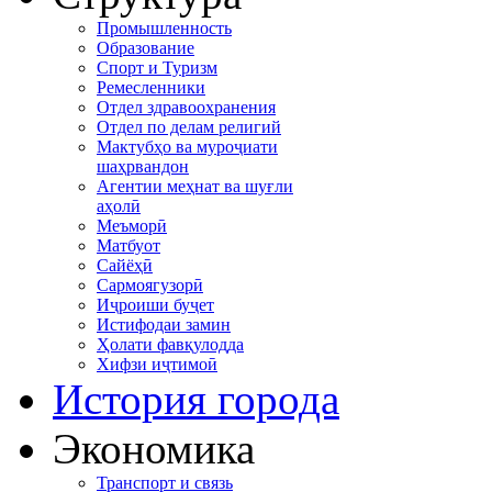
Промышленность
Образование
Спорт и Туризм
Ремесленники
Отдел здравоохранения
Отдел по делам религий
Мактубҳо ва муроҷиати
шаҳрвандон
Агентии меҳнат ва шуғли
аҳолӣ
Меъморӣ
Матбуот
Сайёҳӣ
Сармоягузорӣ
Иҷроиши буҷет
Истифодаи замин
Ҳолати фавқулодда
Хифзи иҷтимоӣ
История города
Экономика
Транспорт и связь