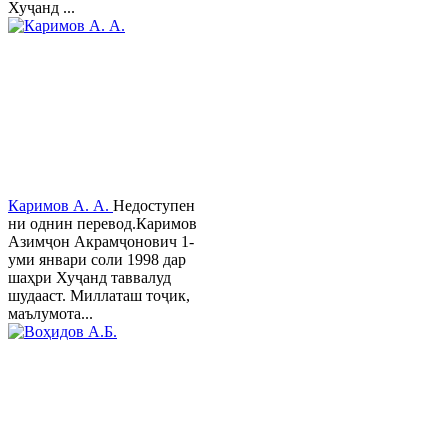
Хуҷанд ...
Каримов А. А.
Недоступен
ни однин перевод.Каримов
Азимҷон Акрамҷонович 1-
уми январи соли 1998 дар
шаҳри Хуҷанд таввалуд
шудааст. Миллаташ тоҷик,
маълумота...