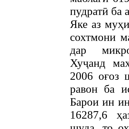
пудратӣ ба 
Яке аз муҳ
сохтмони м
дар микр
Хуҷанд маҳ
2006 оғоз 
равон ба и
Барои ин ин
16287,6 ҳ
шуда, то ох