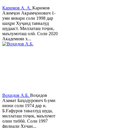
Каримов А. А.
Каримов
Азимҷон Акрамҷонович 1-
уми январи соли 1998 дар
шаҳри Хуҷанд таввалуд
шудааст. Миллаташ тоҷик,
маълумоташ олӣ. Соли 2020
Академияи х...
Воҳидов А.Б.
Воҳидов
Азамат Баҳодурович 6-уми
июни соли 1974 дар н.
Б.Ғафуров таваллуд шуда,
миллаташ тоҷик, маълумот
олии тиббӣ. Соли 1997
филиали Хучан...