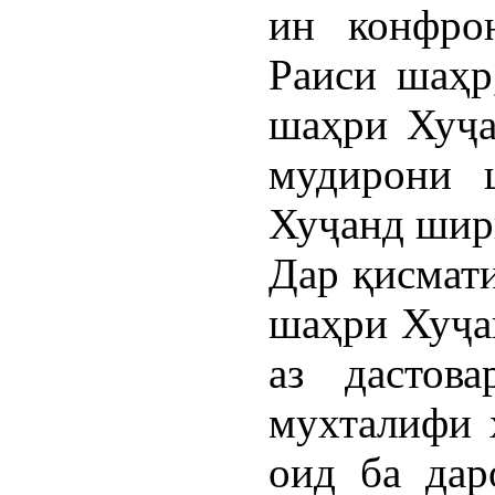
ин конфро
Раиси шаҳр
шаҳри Хуҷа
мудирони 
Хуҷанд ширк
Дар қисмат
шаҳри Хуҷа
аз дастов
мухталифи х
оид ба дар