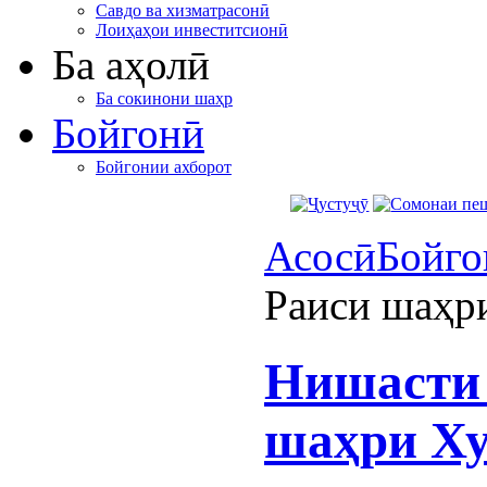
Савдо ва хизматрасонӣ
Лоиҳаҳои инвеститсионӣ
Ба аҳолӣ
Ба сокинони шаҳр
Бойгонӣ
Бойгонии ахборот
Асосӣ
Бойго
Раиси шаҳр
Нишасти 
шаҳри Х