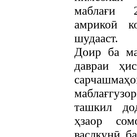
маблағи 
амрикоӣ к
шудааст.
Доир ба ма
давраи ҳи
сарчашм
маблағгузор
ташкил до
ҳзаор сом
васлкунӣ б