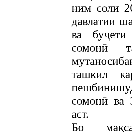
ним соли 2
давлатии ш
ва буҷети
сомонӣ т
мутаносиба
ташкил к
пешбинишуд
сомонӣ ва 
аст.
Бо мақс