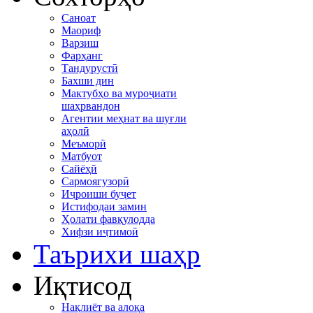
Саноат
Маориф
Варзиш
Фарҳанг
Тандурустӣ
Бахши дин
Мактубҳо ва муроҷиати
шаҳрвандон
Агентии меҳнат ва шуғли
аҳолӣ
Меъморӣ
Матбуот
Сайёҳӣ
Сармоягузорӣ
Иҷроиши буҷет
Истифодаи замин
Ҳолати фавқулодда
Хифзи иҷтимоӣ
Таърихи шаҳр
Иқтисод
Нақлиёт ва алоқа