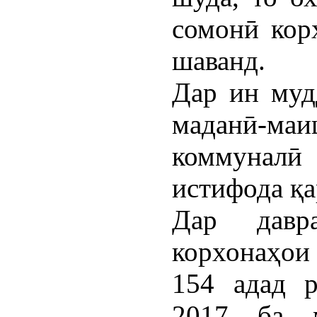
сомонӣ кор
шаванд.
Дар ин муд
маданӣ-м
коммуналӣ
истифода қа
Дар давр
корхонаҳои 
154 адад р
2017 ба м