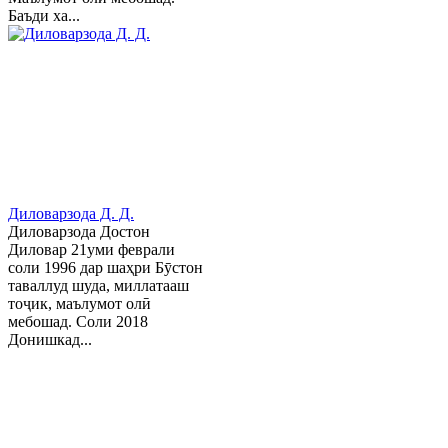
Баъди ха...
Диловарзода Д. Д.
Диловарзода Достон
Диловар 21уми феврали
соли 1996 дар шаҳри Бӯстон
таваллуд шуда, миллатааш
тоҷик, маълумот олӣ
мебошад. Соли 2018
Донишкад...