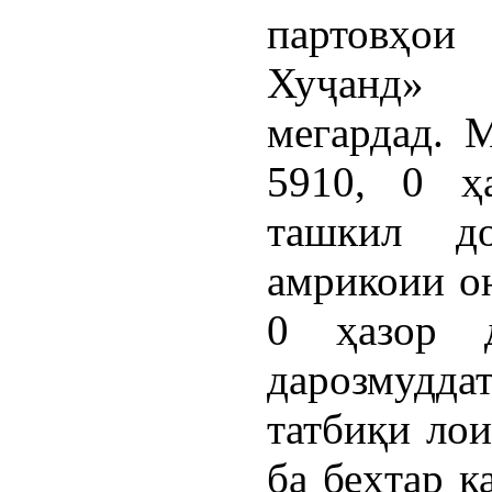
партовҳо
Хуҷанд» 
мегардад. 
5910, 0 ҳ
ташкил д
амрикоии он
0 ҳазор д
дарозмудд
татбиқи ло
ба беҳтар к