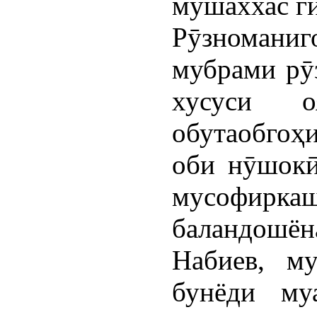
мушаххас г
Рӯзноманиг
мубрами рӯз
хусуси о
обутаобгоҳ
оби нӯшокӣ
мусофирк
баландошё
Набиев, м
бунёди му