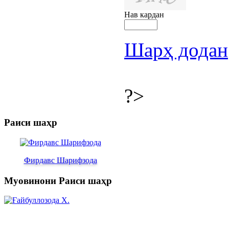
Нав кардан
Шарҳ додан
?>
Раиси шаҳр
Фирдавс Шарифзода
Муовинони Раиси шаҳр