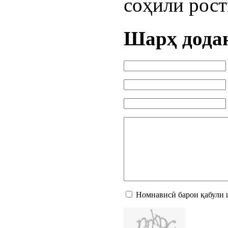
соҳили рост
Шарҳ дода
Номнависӣ барои қабули 