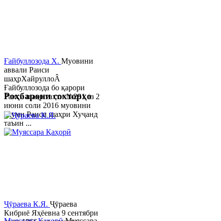
Ғайбуллозода Х.
Муовини
аввали Раиси
шаҳрХайруллоÂ
Ғайбуллозода бо қарори
Роҳбарони сохторҳо
Раиси шаҳр таҳти №281 аз 2
июни соли 2016 муовини
якуми Раиси шаҳри Хуҷанд
таъин ...
Ҷӯраева К.Я.
Ҷӯраева
Кибриё Яҳёевна 9 сентябри
Муяссара Қаҳорӣ
Муяссара