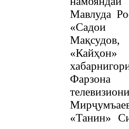
намояндаи
Мавлуда Ро
«Садои 
Мақсудов,
«Кайҳон
хабарнигор
Фарзона 
телевиз
Мирҷумъаев
«Танин» Си