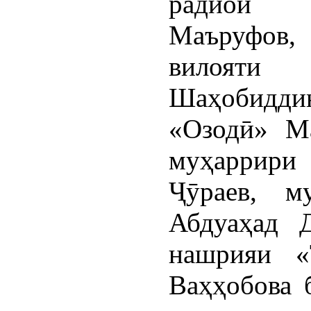
радиои 
Маъруфов, 
вилоят
Шаҳобидди
«Озодӣ» М
муҳаррир
Ҷӯраев, 
Абдуаҳад Д
нашрияи «
Ваҳҳобова 