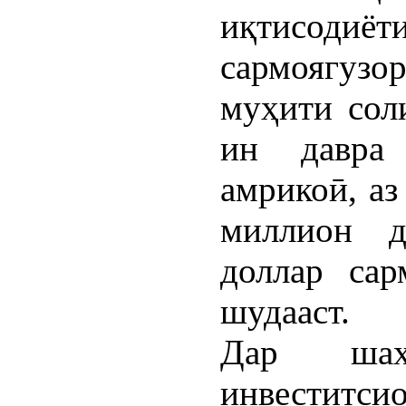
иқтисо
сармоягуз
муҳити сол
ин давра
амрикоӣ, аз
миллион д
доллар сар
шудааст.
Дар шаҳ
инвеститси