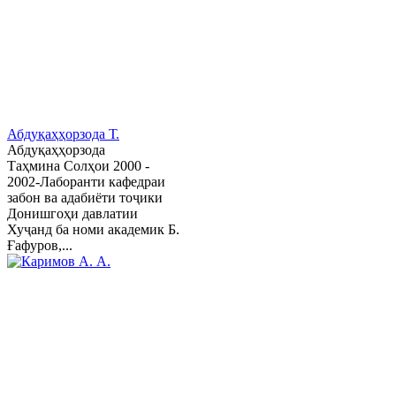
Абдуқаҳҳорзода Т.
Абдуқаҳҳорзода
Таҳмина Солҳои 2000 -
2002-Лаборанти кафедраи
забон ва адабиёти тоҷики
Донишгоҳи давлатии
Хуҷанд ба номи академик Б.
Ғафуров,...