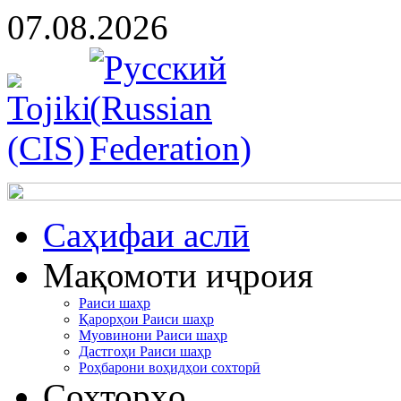
07.08.2026
Cаҳифаи аслӣ
Мақомоти иҷроия
Раиси шаҳр
Қарорҳои Раиси шаҳр
Муовинони Раиси шаҳр
Дастгоҳи Раиси шаҳр
Роҳбарони воҳидҳои сохторӣ
Сохторҳо