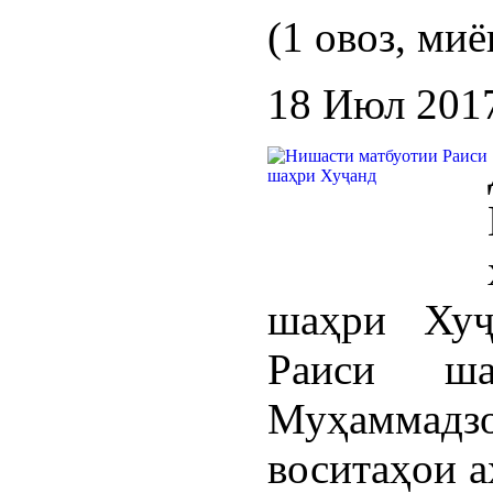
(1 овоз, миё
18 Июл 201
шаҳри Хуҷ
Раиси ш
Муҳаммад
воситаҳои а