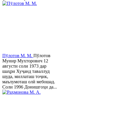
Пӯлотов М. М.
Пўлотов
Мунир Мухторович 12
августи соли 1973 дар
шаҳри Хуҷанд таваллуд
шуда, миллаташ тоҷик,
маълумоташ олӣ мебошад.
Соли 1996 Донишгоҳи да...