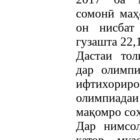
сомонӣ маҳс
он нисбат
гузашта 22,1
Дастаи то
дар олимпи
ифтихорир
олимпиадаи
мақомро соҳ
Дар нимсол
қатор муа