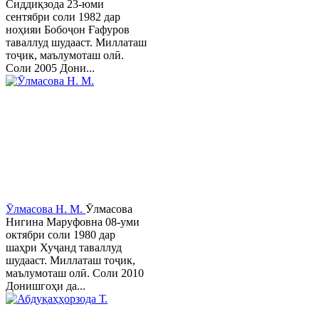
Сиддиқзода 23-юми
сентябри соли 1982 дар
ноҳияи Бобоҷон Ғафуров
таваллуд шудааст. Миллаташ
тоҷик, маълумоташ олӣ.
Соли 2005 Дони...
Ӯлмасова Н. М.
Ӯлмасова
Нигина Маруфовна 08-уми
октябри соли 1980 дар
шаҳри Хуҷанд таваллуд
шудааст. Миллаташ тоҷик,
маълумоташ олӣ. Соли 2010
Донишгоҳи да...