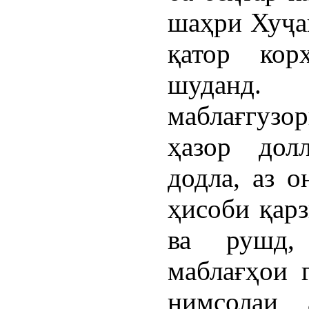
шаҳри Хуҷа
қатор кор
шуданд
маблағгуз
ҳазор дол
додла, аз о
ҳисоби қар
ва рушд,
маблағҳои 
нимсолаи 