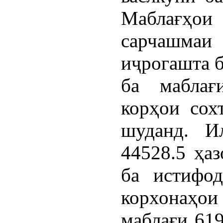
Маблағҳо
сарчашмаи
иҷрогашта б
ба маблағ
корҳои сох
шуданд. И
44528.5 ҳа
ба истифод
корхонаҳои
маблағи 619