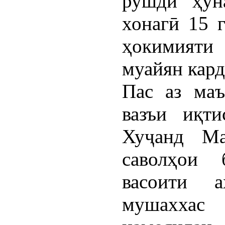
рушди ҳун
хонагӣ 15 
ҳокимияти
муайян кард
Пас аз маъ
вазъи иқт
Хуҷанд Ма
саволҳои 
васоити 
мушаххас