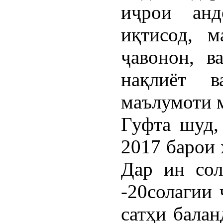
иҷрои анд
иқтисод, м
ҷавонон, в
нақлиёт в
маълумоти 
Гуфта шуд,
2017 барои 
Дар ин сол
-20солагии
сатҳи балан