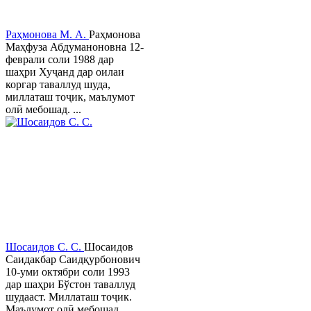
Раҳмонова М. А.
Раҳмонова
Маҳфуза Абдуманоновна 12-
феврали соли 1988 дар
шаҳри Хуҷанд дар оилаи
коргар таваллуд шуда,
миллаташ тоҷик, маълумот
олӣ мебошад. ...
Шосаидов С. С.
Шосаидов
Саидакбар Саидқурбонович
10-уми октябри соли 1993
дар шаҳри Бўстон таваллуд
шудааст. Миллаташ тоҷик.
Маълумот олӣ мебошад.