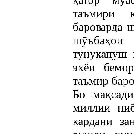
таъмири к
бароварда ш
шӯъбаҳои
тунукапӯш 
эҳёи бемор
таъмир баро
Бо мақсади
миллии ниё
кардани за