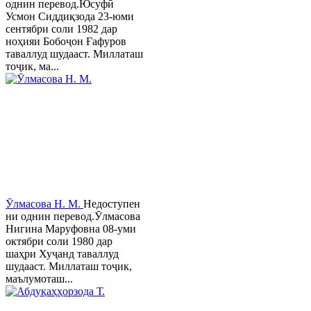
однин перевод.Юсуфӣ
Усмон Сиддиқзода 23-юми
сентябри соли 1982 дар
ноҳияи Бобоҷон Ғафуров
таваллуд шудааст. Миллаташ
тоҷик, ма...
Ӯлмасова Н. М.
Недоступен
ни однин перевод.Ӯлмасова
Нигина Маруфовна 08-уми
октябри соли 1980 дар
шаҳри Хуҷанд таваллуд
шудааст. Миллаташ тоҷик,
маълумоташ...