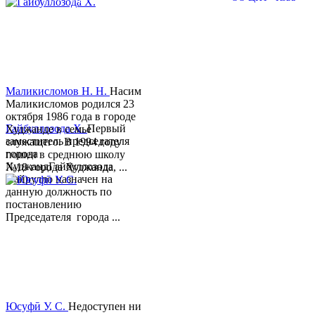
Маликисломов Н. Н.
Насим
Маликисломов родился 23
октября 1986 года в городе
Гайбуллозода Х.
Первый
Худжанде в семье
заместитель председателя
служащего. В 1994 году
города
пошел в среднюю школу
ХуджандГайбуллозода
№18 города Худжанда, ...
Хайрулло назначен на
данную должность по
постановлению
Председателя города ...
Юсуфӣ У. C.
Недоступен ни