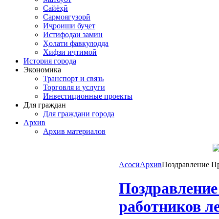
Сайёҳӣ
Сармоягузорӣ
Иҷроиши буҷет
Истифодаи замин
Ҳолати фавқулодда
Хифзи иҷтимоӣ
История города
Экономика
Транспорт и связь
Торговля и услуги
Инвестиционные проекты
Для граждан
Для граждани города
Архив
Архив материалов
Асосӣ
Архив
Поздравление Пр
Поздравление
работников л