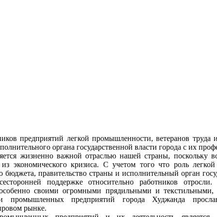
ников предприятий легкой промышленности, ветеранов труда 
полнительного органа государственной власти города с их про
яется жизненно важной отраслью нашей страны, поскольку в
а из экономического кризиса. С учетом того что роль легко
о бюджета, правительство страны и исполнительный орган гос
сесторонней поддержке относительно работников отросли
собенно своими огромными прядильными и текстильными,
ии промышленных предприятий города Худжанда просл
ировом рынке.
ромышленных предприятий и их деятельность является