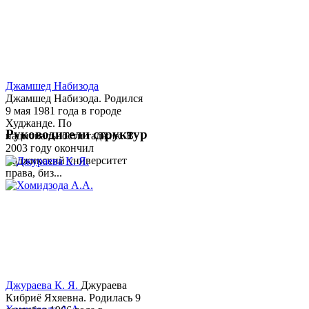
Джамшед Набизода
Джамшед Набизода. Родился
9 мая 1981 года в городе
Худжанде. По
Руководители структур
национальности таджик. В
2003 году окончил
Таджикский университет
права, биз...
Джураева К. Я.
Джураева
Кибриё Яхяевна. Родилась 9