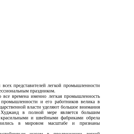
и всех представителей легкой промышленности
фессиональным праздником.
о все времена именно легкая промышленность
й промышленности и его работников велика в
ударственной власти уделяют большое внимания
. Худжанд в полной мере является большим
 красильными и швейными фабриками обрела
авились в мировом масштабе и признаны
 устойчивым шагом в продвижении легкой