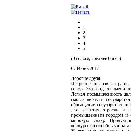
1
2
3
4
5
(0 голоса, среднее 0 из 5)
07 Июнь 2017
Дорогие друзя!
Искренне поздравляю работ
города Худжанда от имени ис
Легкая промышленность явл
смогла вывести государств
обогащении государственног
для развития отросли и в
промышленным городом и о
мировую славу. Продукц
конкурентоспособными на м
Учреждение совместных п