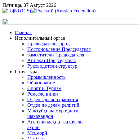
Пятница, 07 Август 2026
Главная
Исполнительный орган
Председатель города
Постоновление Председателя
Заместители Председателя
Аппарат Председателя
Руководители структур
Структура
Промышленность
Образование
Спорт и Туризм
Ремесленники
Отдел здравоохранения
Отдел по делам религий
Мактубҳо ва муроҷиати
шаҳрвандон
Агентии меҳнат ва шуғли
аҳолӣ
Меъморӣ
Матбуот