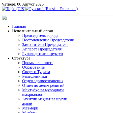
Четверг, 06 Август 2026
Главная
Исполнительный орган
Председатель города
Постоновление Председателя
Заместители Председателя
Аппарат Председателя
Руководители структур
Структура
Промышленность
Образование
Спорт и Туризм
Ремесленники
Отдел здравоохранения
Отдел по делам религий
Мактубҳо ва муроҷиати
шаҳрвандон
Агентии меҳнат ва шуғли
аҳолӣ
Меъморӣ
Матбуот