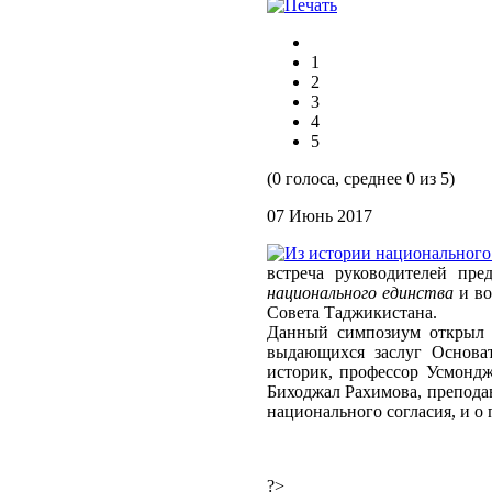
1
2
3
4
5
(0 голоса, среднее 0 из 5)
07 Июнь 2017
встреча руководителей пр
национального единства
и в
Совета Таджикистана.
Данный симпозиум открыл П
выдающихся заслуг Основат
историк, профессор Усмонд
Биходжал Рахимова, препода
национального согласия, и о
?>