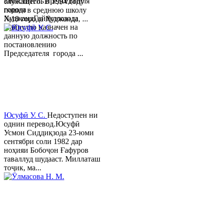
заместитель председателя
служащего. В 1994 году
города
пошел в среднюю школу
ХуджандГайбуллозода
№18 города Худжанда, ...
Хайрулло назначен на
данную должность по
постановлению
Председателя города ...
Юсуфӣ У. C.
Недоступен ни
однин перевод.Юсуфӣ
Усмон Сиддиқзода 23-юми
сентябри соли 1982 дар
ноҳияи Бобоҷон Ғафуров
таваллуд шудааст. Миллаташ
тоҷик, ма...