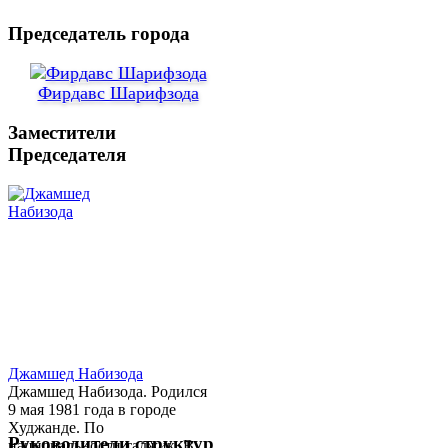
Председатель города
Фирдавс Шарифзода
Заместители
Председателя
Джамшед Набизода
Джамшед Набизода. Родился
9 мая 1981 года в городе
Худжанде. По
Руководители структур
национальности таджик. В