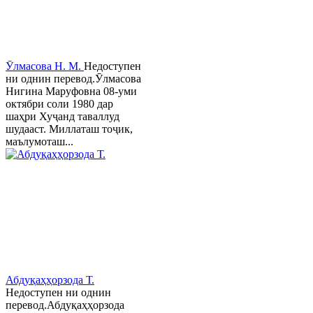
Ӯлмасова Н. М.
Недоступен
ни однин перевод.Ӯлмасова
Нигина Маруфовна 08-уми
октябри соли 1980 дар
шаҳри Хуҷанд таваллуд
шудааст. Миллаташ тоҷик,
маълумоташ...
Абдуқаҳҳорзода Т.
Недоступен ни однин
перевод.Абдуқаҳҳорзода