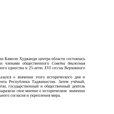
ени Камоли Худжанди центра области состоялась
ыми членами общественного
Совета движения
ного единства и 25-летю
XVI сессии
Верховного
ался о значении этого исторического дня и
ента Республики Таджикистан. Затем учёный,
зи, государственный и общественный деятель
ыразили свое мнение о историческом значении
ьного согласия и укрепления мира.