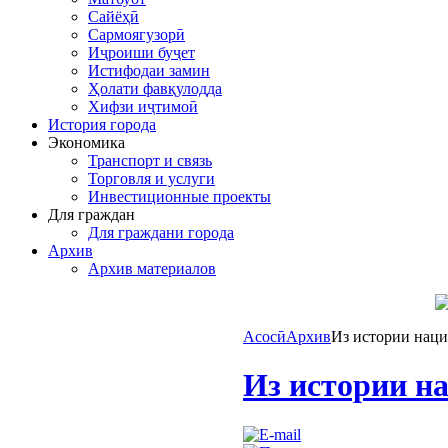
Сайёҳӣ
Сармоягузорӣ
Иҷроиши буҷет
Истифодаи замин
Ҳолати фавқулодда
Хифзи иҷтимоӣ
История города
Экономика
Транспорт и связь
Торговля и услуги
Инвестиционные проекты
Для граждан
Для граждани города
Архив
Архив материалов
Асосӣ
Архив
Из истории наци
Из истории н