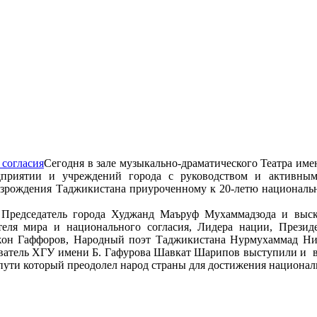
Сегодня в зале музыкально-драматического Театра им
едприятии и учреждений города с руководством и активн
озрождения Таджикистана приуроченному к 20-летю националь
редседатель города Худжанд Маъруф Мухаммадзода и высказ
еля мира и национального согласия, Лидера нации, Презид
жон Гаффоров, Народный поэт Таджикистана Нурмухаммад Ниё
ватель ХГУ имени Б. Гафурова Шавкат Шарипов выступили и в
 пути который преодолел народ страны для достижения национал