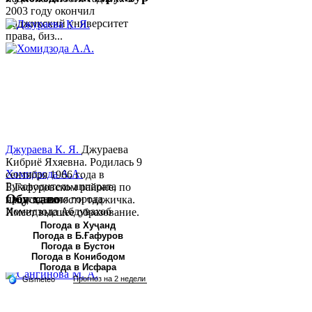
2003 году окончил
Таджикский университет
права, биз...
Джураева К. Я.
Джураева
Кибриё Яхяевна. Родилась 9
Хомидзода А.А.
сентября 1966 года в
Руководитель аппарата
Б.Гафуровском районе, по
Обу хаво
председателя города
национальности таджичка.
Хомидзода Абдувахоб
Имеет высшее образование.
Абдумаджид родился 8
В 1997 ...
Погода в Хуҷанд
Погода в Б.Ғафуров
июня 1978 года в городе
Погода в Бустон
Худжанде. По
Погода в Конибодом
национальности...
Погода в Исфара