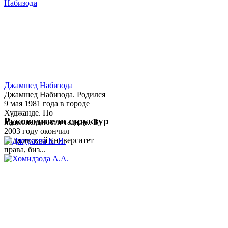
Джамшед Набизода
Джамшед Набизода. Родился
9 мая 1981 года в городе
Худжанде. По
Руководители структур
национальности таджик. В
2003 году окончил
Таджикский университет
права, биз...