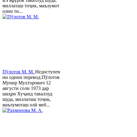
Б.Ғафуров таваллуд шуда,
миллаташ тоҷик, маълумот
олии ти...
Пӯлотов М. М.
Недоступен
ни однин перевод.Пўлотов
Мунир Мухторович 12
августи соли 1973 дар
шаҳри Хуҷанд таваллуд
шуда, миллаташ тоҷик,
маълумоташ олӣ меб...