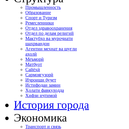
Промышленность
Образование
Спорт и Туризм
Ремесленники
Отдел здравоохранения
Отдел по делам религий
Мактубҳо ва муроҷиати
шаҳрвандон
Агентии меҳнат ва шуғли
аҳолӣ
Меъморӣ
Матбуот
Сайёҳӣ
Сармоягузорӣ
Иҷроиши буҷет
Истифодаи замин
Ҳолати фавқулодда
Хифзи иҷтимоӣ
История города
Экономика
Транспорт и связь