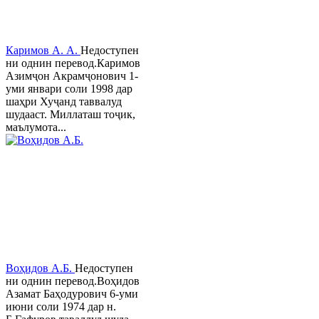
Каримов А. А.
Недоступен
ни однин перевод.Каримов
Азимҷон Акрамҷонович 1-
уми январи соли 1998 дар
шаҳри Хуҷанд таввалуд
шудааст. Миллаташ тоҷик,
маълумота...
Воҳидов А.Б.
Недоступен
ни однин перевод.Воҳидов
Азамат Баҳодурович 6-уми
июни соли 1974 дар н.