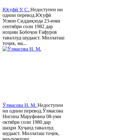
Юсуфӣ У. C.
Недоступен ни
однин перевод.Юсуфӣ
Усмон Сиддиқзода 23-юми
сентябри соли 1982 дар
ноҳияи Бобоҷон Ғафуров
таваллуд шудааст. Миллаташ
тоҷик, ма...
Ӯлмасова Н. М.
Недоступен
ни однин перевод.Ӯлмасова
Нигина Маруфовна 08-уми
октябри соли 1980 дар
шаҳри Хуҷанд таваллуд
шудааст. Миллаташ тоҷик,
маълумоташ...