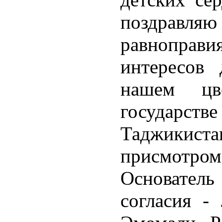
поздравл
равноправ
интересов
нашем цв
государс
Таджикист
присмотро
Основател
согласия -