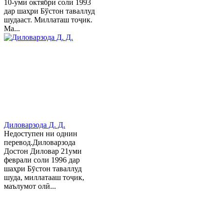
10-уми октябри соли 1993
дар шаҳри Бўстон таваллуд
шудааст. Миллаташ тоҷик.
Ма...
Диловарзода Д. Д.
Недоступен ни однин
перевод.Диловарзода
Достон Диловар 21уми
феврали соли 1996 дар
шаҳри Бӯстон таваллуд
шуда, миллатааш тоҷик,
маълумот олӣ...