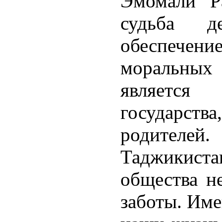
Эмомали Ра
судьба д
обеспечен
моральных
является
государст
родител
Таджикиста
общества не
заботы. Име