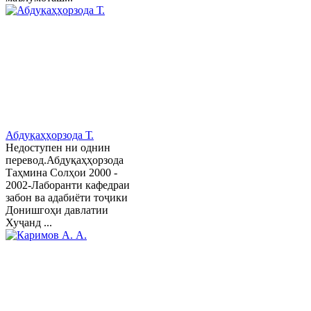
Абдуқаҳҳорзода Т.
Недоступен ни однин
перевод.Абдуқаҳҳорзода
Таҳмина Солҳои 2000 -
2002-Лаборанти кафедраи
забон ва адабиёти тоҷики
Донишгоҳи давлатии
Хуҷанд ...