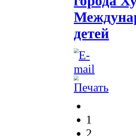
города Х
Междунар
детей
1
2