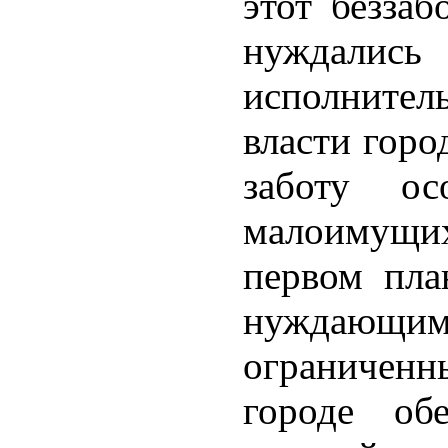
этот безза
нуждали
исполните
власти горо
заботу о
малоимущих 
первом пла
нуждающи
ограничен
городе обе