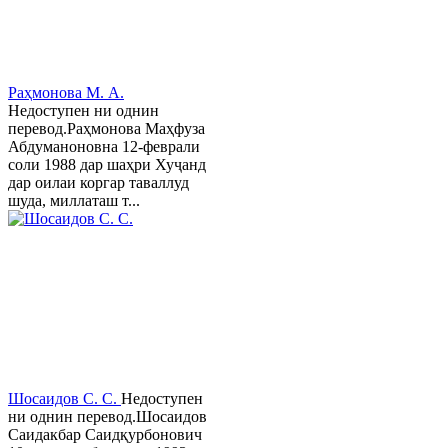
Раҳмонова М. А.
Недоступен ни однин
перевод.Раҳмонова Маҳфуза
Абдуманоновна 12-феврали
соли 1988 дар шаҳри Хуҷанд
дар оилаи коргар таваллуд
шуда, миллаташ т...
Шосаидов С. С.
Недоступен
ни однин перевод.Шосаидов
Саидакбар Саидқурбонович