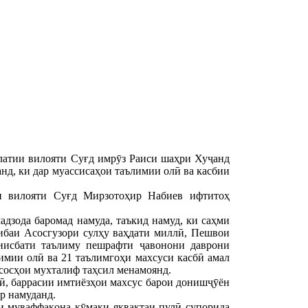
атии вилояти Суғд имрӯз Раиси шаҳри Хуҷанд
д, ки дар муассисаҳои таълимии олӣ ва касбии
и вилояти Суғд Мирзотоҳир Набиев ифтитоҳ
дзода баромад намуда, таъкид намуд, ки саҳми
нибаи Асосгузори сулҳу ваҳдати миллӣ, Пешвои
нисбати таълиму пешрафти ҷавонони даврони
лимии олӣ ва 21 таълимгоҳи махсуси касбӣ амал
исосҳои мухталиф таҳсил менамоянд.
, баррасии имтиёзҳои махсус барои донишҷӯён
р намуданд.
и муваффақона кӯмаки яквақтаи пулӣ супорида