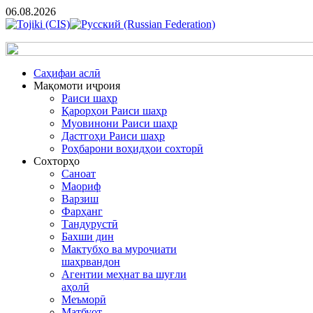
06.08.2026
Cаҳифаи аслӣ
Мақомоти иҷроия
Раиси шаҳр
Қарорҳои Раиси шаҳр
Муовинони Раиси шаҳр
Дастгоҳи Раиси шаҳр
Роҳбарони воҳидҳои сохторӣ
Сохторҳо
Саноат
Маориф
Варзиш
Фарҳанг
Тандурустӣ
Бахши дин
Мактубҳо ва муроҷиати
шаҳрвандон
Агентии меҳнат ва шуғли
аҳолӣ
Меъморӣ
Матбуот