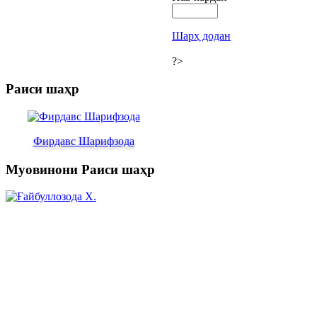
Шарҳ додан
?>
Раиси шаҳр
Фирдавс Шарифзода
Муовинони Раиси шаҳр