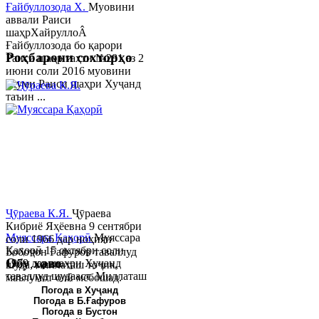
Ғайбуллозода Х.
Муовини
аввали Раиси
шаҳрХайруллоÂ
Ғайбуллозода бо қарори
Роҳбарони сохторҳо
Раиси шаҳр таҳти №281 аз 2
июни соли 2016 муовини
якуми Раиси шаҳри Хуҷанд
таъин ...
Ҷӯраева К.Я.
Ҷӯраева
Кибриё Яҳёевна 9 сентябри
Муяссара Қаҳорӣ
Муяссара
соли 1966 дар ноҳияи
Қаҳорӣ 15 октябри соли
Бобоҷон Ғафуров таваллуд
Обу хаво
1979 дар шаҳри Хуҷанд
шуда, миллаташ тоҷик,
таваллуд шудааст. Миллаташ
маълумот олӣ мебошад.
тоҷик. Маълумот олӣ. Соли
Соли 1997 Донишг...
Погода в Хуҷанд
Погода в Б.Ғафуров
2002 Донишгоҳи давлатии
Погода в Бустон
Хуҷанд ба...