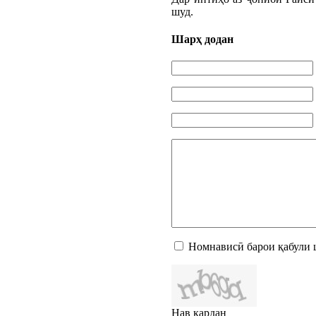
шуд.
Шарҳ додан
Номнависӣ барои қабули 
Нав кардан