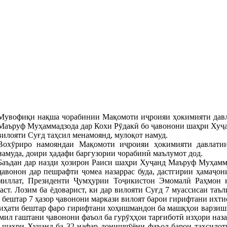
Мувофиқи нақша чорабинии Мақомоти иҷроияи ҳокимияти давл
Маъруф Муҳаммадзода дар Кохи Рӯдакӣ бо ҷавонони шаҳри Хуҷан
вилояти Суғд таҳсил менамоянд, мулоқот намуд.
Вохӯриро намояндаи Мақомоти иҷроияи ҳокимияти давлати
намуда, доири ҳадафи баргузории чорабинӣ маълумот дод.
Баъдан дар назди ҳозирон Раиси шаҳри Хуҷанд Маъруф Муҳамма
ҷавонон дар пешрафти ҷомеа назаррас буда, дастгирии ҳамаҷо
миллат, Президенти Ҷумҳурии Тоҷикистон Эмомалӣ Раҳмон 
ст. Лозим ба ёдоварист, ки дар вилояти Суғд 7 муассисаи таъ
 бештар 7 ҳазор ҷавонони маркази вилоят барои гирифтани ихт
иҳати бештар фаро гирифтани хоҳишмандон ба машқҳои варзишӣ
мил гаштани ҷавонони фаъол ба гурӯҳҳои тарғиботӣ изҳори наза
 шаҳри Хуҷанд ба 32 нафар донишҷӯёни фаъол барои таҳсилот