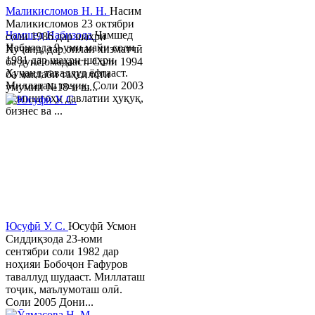
Маликисломов Н. Н.
Насим
Маликисломов 23 октябри
Ҷамшед Набизода
Ҷамшед
соли 1986 дар шаҳри
Набизода 9-уми майи соли
Хуҷанд, дар оилаи хизматчӣ
1981 дар шаҳри шаҳри
ба дунё омадааст. Соли 1994
Хуҷанд таваллуд ёфтааст.
ба мактаби таҳсилоти
Миллаташ тоҷик. Соли 2003
умумии №18-и ш...
Донишгоҳи давлатии ҳуқуқ,
бизнес ва ...
Юсуфӣ У. C.
Юсуфӣ Усмон
Сиддиқзода 23-юми
сентябри соли 1982 дар
ноҳияи Бобоҷон Ғафуров
таваллуд шудааст. Миллаташ
тоҷик, маълумоташ олӣ.
Соли 2005 Дони...