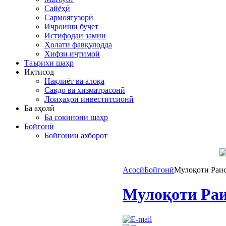
Сайёҳӣ
Сармоягузорӣ
Иҷроиши буҷет
Истифодаи замин
Ҳолати фавқулодда
Хифзи иҷтимоӣ
Таърихи шаҳр
Иқтисод
Нақлиёт ва алоқа
Савдо ва хизматрасонӣ
Лоиҳаҳои инвеститсионӣ
Ба аҳолӣ
Ба сокинони шаҳр
Бойгонӣ
Бойгонии ахборот
Асосӣ
Бойгонӣ
Мулоқоти Раи
Мулоқоти Раи