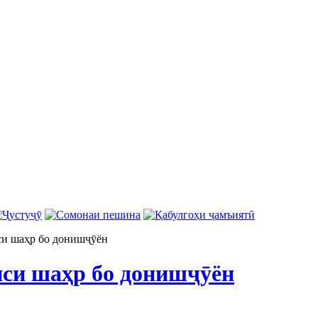
си шаҳр бо донишҷӯён
си шаҳр бо донишҷӯён