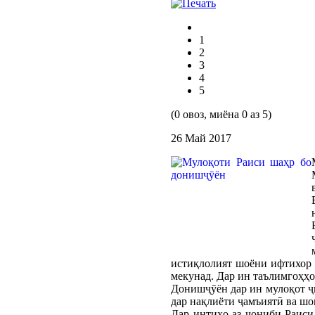
1
2
3
4
5
(0 овоз, миёна 0 аз 5)
26 Май 2017
истиқлолият шоёни ифтихор а
мекунад. Дар ин таълимгоҳҳо
Донишҷӯён дар ин мулоқот ҷ
дар нақлиёти ҷамъиятӣ ва шо
Дар интиҳо аз ҷониби Раиси