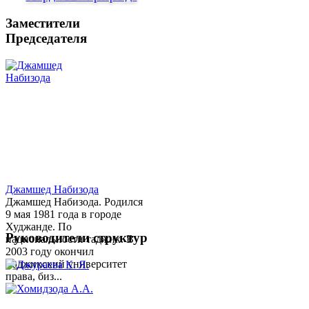
Заместители
Председателя
Джамшед Набизода
Джамшед Набизода. Родился
9 мая 1981 года в городе
Худжанде. По
Руководители структур
национальности таджик. В
2003 году окончил
Таджикский университет
права, биз...