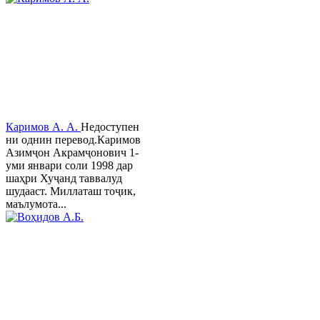
Каримов А. А.
Недоступен
ни однин перевод.Каримов
Азимҷон Акрамҷонович 1-
уми январи соли 1998 дар
шаҳри Хуҷанд таввалуд
шудааст. Миллаташ тоҷик,
маълумота...