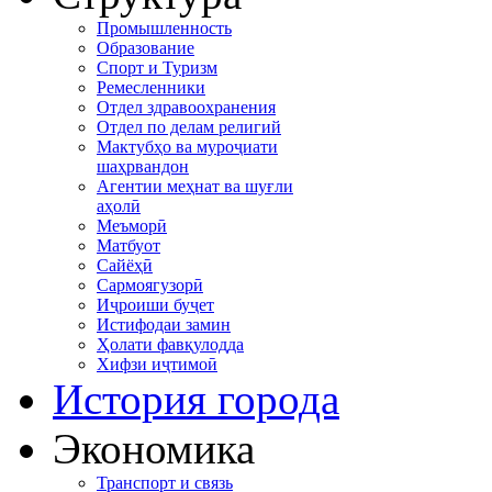
Промышленность
Образование
Спорт и Туризм
Ремесленники
Отдел здравоохранения
Отдел по делам религий
Мактубҳо ва муроҷиати
шаҳрвандон
Агентии меҳнат ва шуғли
аҳолӣ
Меъморӣ
Матбуот
Сайёҳӣ
Сармоягузорӣ
Иҷроиши буҷет
Истифодаи замин
Ҳолати фавқулодда
Хифзи иҷтимоӣ
История города
Экономика
Транспорт и связь