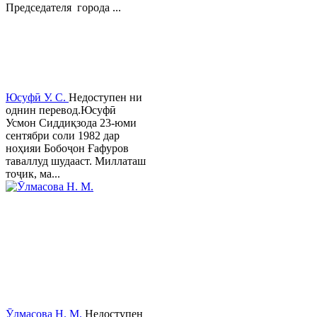
Председателя города ...
Юсуфӣ У. C.
Недоступен ни
однин перевод.Юсуфӣ
Усмон Сиддиқзода 23-юми
сентябри соли 1982 дар
ноҳияи Бобоҷон Ғафуров
таваллуд шудааст. Миллаташ
тоҷик, ма...
Ӯлмасова Н. М.
Недоступен