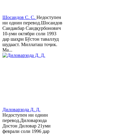
Шосаидов С. С.
Недоступен
ни однин перевод.Шосаидов
Саидакбар Саидқурбонович
10-уми октябри соли 1993
дар шаҳри Бўстон таваллуд
шудааст. Миллаташ тоҷик.
Ма...
Диловарзода Д. Д.
Недоступен ни однин
перевод.Диловарзода
Достон Диловар 21уми
феврали соли 1996 дар