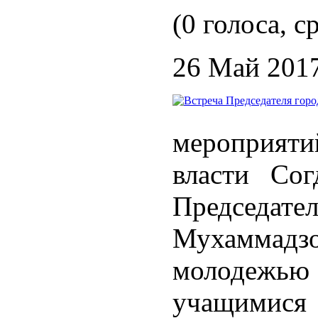
(0 голоса, с
26 Май 201
мероприяти
власти Сог
Председате
Мухамма
молодеж
учащи