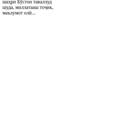
шаҳри Бӯстон таваллуд
шуда, миллатааш тоҷик,
маълумот олӣ...