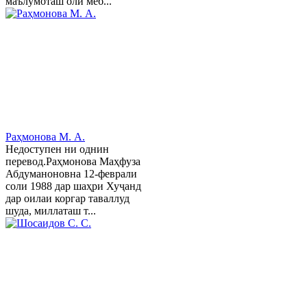
маълумоташ олӣ меб...
Раҳмонова М. А.
Недоступен ни однин
перевод.Раҳмонова Маҳфуза
Абдуманоновна 12-феврали
соли 1988 дар шаҳри Хуҷанд
дар оилаи коргар таваллуд
шуда, миллаташ т...