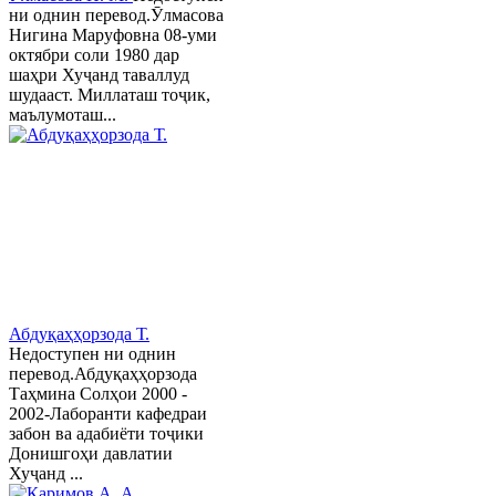
ни однин перевод.Ӯлмасова
Нигина Маруфовна 08-уми
октябри соли 1980 дар
шаҳри Хуҷанд таваллуд
шудааст. Миллаташ тоҷик,
маълумоташ...
Абдуқаҳҳорзода Т.
Недоступен ни однин
перевод.Абдуқаҳҳорзода
Таҳмина Солҳои 2000 -
2002-Лаборанти кафедраи
забон ва адабиёти тоҷики
Донишгоҳи давлатии
Хуҷанд ...