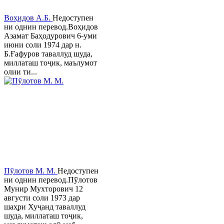
Воҳидов А.Б.
Недоступен
ни однин перевод.Воҳидов
Азамат Баҳодурович 6-уми
июни соли 1974 дар н.
Б.Ғафуров таваллуд шуда,
миллаташ тоҷик, маълумот
олии ти...
Пӯлотов М. М.
Недоступен
ни однин перевод.Пўлотов
Мунир Мухторович 12
августи соли 1973 дар
шаҳри Хуҷанд таваллуд
шуда, миллаташ тоҷик,