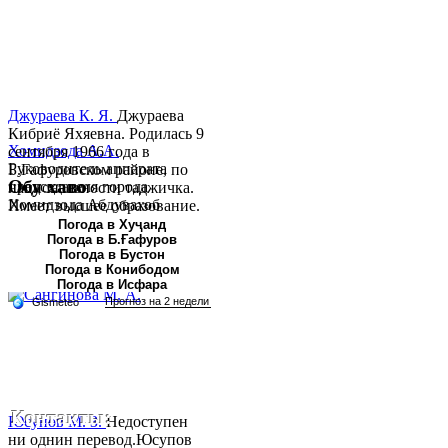
Джураева К. Я.
Джураева
Кибриё Яхяевна. Родилась 9
Хомидзода А.А.
сентября 1966 года в
Руководитель аппарата
Б.Гафуровском районе, по
Обу хаво
председателя города
национальности таджичка.
Хомидзода Абдувахоб
Имеет высшее образование.
Абдумаджид родился 8
В 1997 ...
Погода в Хуҷанд
Погода в Б.Ғафуров
июня 1978 года в городе
Погода в Бустон
Худжанде. По
Погода в Конибодом
национальности...
Погода в Исфара
Контакты:
Юсупов М. З.
Недоступен
ни однин перевод.Юсупов