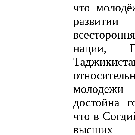
что молодё
развити
всесторон
нации, П
Таджикис
относител
молодежи 
достойна г
что в Согди
высших 