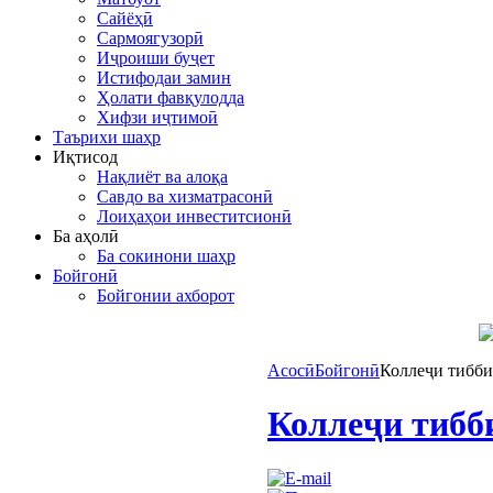
Сайёҳӣ
Сармоягузорӣ
Иҷроиши буҷет
Истифодаи замин
Ҳолати фавқулодда
Хифзи иҷтимоӣ
Таърихи шаҳр
Иқтисод
Нақлиёт ва алоқа
Савдо ва хизматрасонӣ
Лоиҳаҳои инвеститсионӣ
Ба аҳолӣ
Ба сокинони шаҳр
Бойгонӣ
Бойгонии ахборот
Асосӣ
Бойгонӣ
Коллеҷи тибб
Коллеҷи тибб