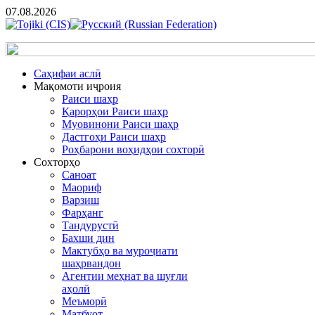
07.08.2026
Cаҳифаи аслӣ
Мақомоти иҷроия
Раиси шаҳр
Қарорҳои Раиси шаҳр
Муовинони Раиси шаҳр
Дастгоҳи Раиси шаҳр
Роҳбарони воҳидҳои сохторӣ
Сохторҳо
Саноат
Маориф
Варзиш
Фарҳанг
Тандурустӣ
Бахши дин
Мактубҳо ва муроҷиати
шаҳрвандон
Агентии меҳнат ва шуғли
аҳолӣ
Меъморӣ
Матбуот