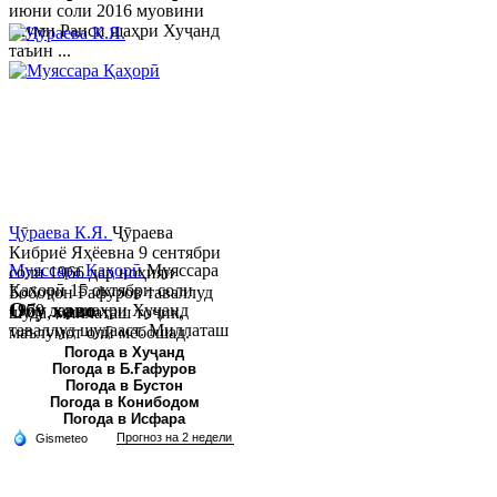
июни соли 2016 муовини
якуми Раиси шаҳри Хуҷанд
таъин ...
Ҷӯраева К.Я.
Ҷӯраева
Кибриё Яҳёевна 9 сентябри
Муяссара Қаҳорӣ
Муяссара
соли 1966 дар ноҳияи
Қаҳорӣ 15 октябри соли
Бобоҷон Ғафуров таваллуд
Обу хаво
1979 дар шаҳри Хуҷанд
шуда, миллаташ тоҷик,
таваллуд шудааст. Миллаташ
маълумот олӣ мебошад.
тоҷик. Маълумот олӣ. Соли
Соли 1997 Донишг...
Погода в Хуҷанд
Погода в Б.Ғафуров
2002 Донишгоҳи давлатии
Погода в Бустон
Хуҷанд ба...
Погода в Конибодом
Погода в Исфара