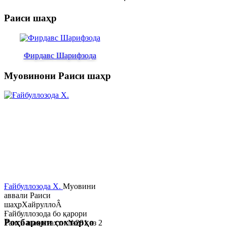
Раиси шаҳр
Фирдавс Шарифзода
Муовинони Раиси шаҳр
Ғайбуллозода Х.
Муовини
аввали Раиси
шаҳрХайруллоÂ
Ғайбуллозода бо қарори
Роҳбарони сохторҳо
Раиси шаҳр таҳти №281 аз 2