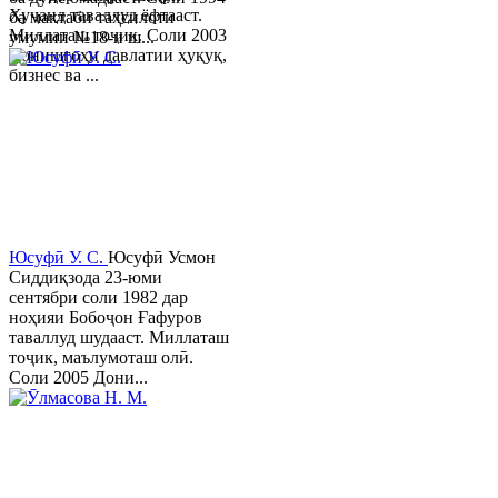
Хуҷанд таваллуд ёфтааст.
ба мактаби таҳсилоти
Миллаташ тоҷик. Соли 2003
умумии №18-и ш...
Донишгоҳи давлатии ҳуқуқ,
бизнес ва ...
Юсуфӣ У. C.
Юсуфӣ Усмон
Сиддиқзода 23-юми
сентябри соли 1982 дар
ноҳияи Бобоҷон Ғафуров
таваллуд шудааст. Миллаташ
тоҷик, маълумоташ олӣ.
Соли 2005 Дони...