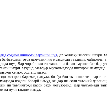
Дар коллеҷи тиббии шаҳри Х
ии ба фаъолият оғоз намудани ин муассисаи таълимӣ, майдонча в
дода шуд. Дар чорабинии тантавнавии ба ин муносибат баргузо
Раиси шаҳри Хуҷанд Маъруф Муҳаммадзода иштирок намуданд. 
давоми се моҳ сохта шудааст.
зди ҳозирон баромад намуда, бо бунёди як иншооти варзиш
мадзода изҳори боварӣ намуд, ки дар ин соли таърихӣ ҷавоно
шии ин таълимгоҳи касбӣ саҳм мегузоранд. Дар ҷамъомади тан
ӣ ва пулӣ тақдим намуд.