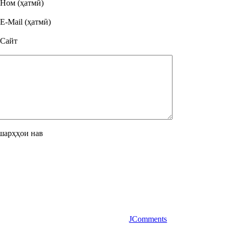
Ном (ҳатмӣ)
E-Mail (ҳатмӣ)
Сайт
шарҳҳои нав
JComments