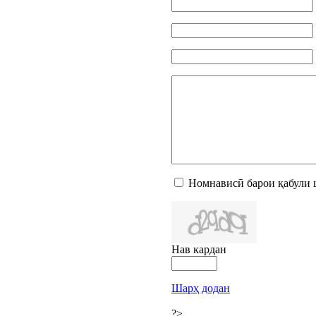
Номнависӣ барои қабули 
Нав кардан
Шарҳ додан
?>