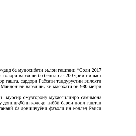
уҷанд ба муносибати эълон гаштани “Соли 2017
а толори варзишӣ бо бештар аз 200 ҷойи нишаст
р гашта, сардори Раёсати тандурустии вилояти
Майдончаи варзишӣ, ки масоҳати он 980 метри
ии муосир омӯзгорону муҳассилинро самимона
ну донишҷӯёни колеҷи тиббӣ барои ноил гаштан
танавӣ ба донишҷуёни фаъоли ин коллеҷ Раиси