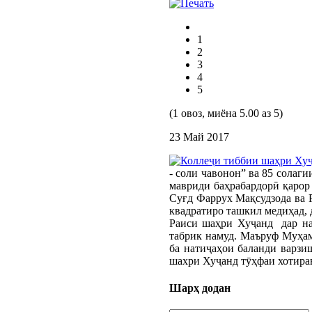
1
2
3
4
5
(1 овоз, миёна 5.00 аз 5)
23 Май 2017
- соли чавонон” ва 85 солаг
мавриди баҳрабардорӣ қарор 
Суғд Фаррух Мақсудзода ва 
квадратиро ташкил медиҳад, 
Раиси шаҳри Хуҷанд дар на
табрик намуд. Маъруф Муҳам
ба натиҷаҳои баланди варзи
шахри Хуҷанд тӯҳфаи хотирав
Шарҳ додан