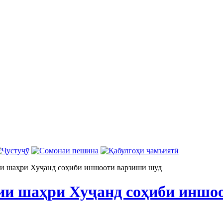
ии шаҳри Хуҷанд соҳиби иншооти варзишӣ шуд
ии шаҳри Хуҷанд соҳиби иншо