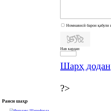
Номнависӣ барои қабули 
Нав кардан
Шарҳ додан
?>
Раиси шаҳр