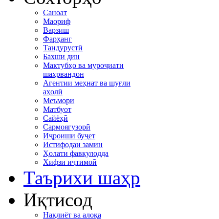
Саноат
Маориф
Варзиш
Фарҳанг
Тандурустӣ
Бахши дин
Мактубҳо ва муроҷиати
шаҳрвандон
Агентии меҳнат ва шуғли
аҳолӣ
Меъморӣ
Матбуот
Сайёҳӣ
Сармоягузорӣ
Иҷроиши буҷет
Истифодаи замин
Ҳолати фавқулодда
Хифзи иҷтимоӣ
Таърихи шаҳр
Иқтисод
Нақлиёт ва алоқа