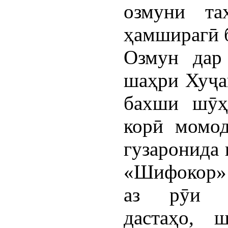
озмуни та
ҳамширагӣ б
Озмун дар
шаҳри Хуҷа
бахши шӯҳ
корӣ момод
гузаронида 
«Шифокор» 
аз рӯи ш
дастаҳо, 