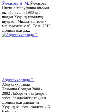
Ӯлмасова Н. М.
Ӯлмасова
Нигина Маруфовна 08-уми
октябри соли 1980 дар
шаҳри Хуҷанд таваллуд
шудааст. Миллаташ тоҷик,
маълумоташ олӣ. Соли 2010
Донишгоҳи да...
Абдуқаҳҳорзода Т.
Абдуқаҳҳорзода
Таҳмина Солҳои 2000 -
2002-Лаборанти кафедраи
забон ва адабиёти тоҷики
Донишгоҳи давлатии
Хуҷанд ба номи академик Б.
Ғафуров,...