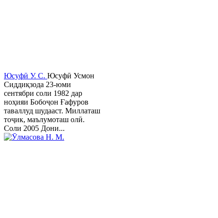
Юсуфӣ У. C.
Юсуфӣ Усмон
Сиддиқзода 23-юми
сентябри соли 1982 дар
ноҳияи Бобоҷон Ғафуров
таваллуд шудааст. Миллаташ
тоҷик, маълумоташ олӣ.
Соли 2005 Дони...