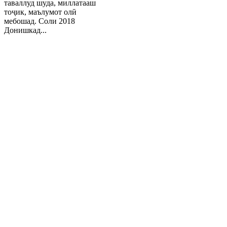
таваллуд шуда, миллатааш
тоҷик, маълумот олӣ
мебошад. Соли 2018
Донишкад...