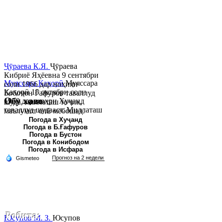
Ҷӯраева К.Я.
Ҷӯраева
Кибриё Яҳёевна 9 сентябри
Муяссара Қаҳорӣ
Муяссара
соли 1966 дар ноҳияи
Қаҳорӣ 15 октябри соли
Бобоҷон Ғафуров таваллуд
Обу хаво
1979 дар шаҳри Хуҷанд
шуда, миллаташ тоҷик,
таваллуд шудааст. Миллаташ
маълумот олӣ мебошад.
тоҷик. Маълумот олӣ. Соли
Соли 1997 Донишг...
Погода в Хуҷанд
Погода в Б.Ғафуров
2002 Донишгоҳи давлатии
Погода в Бустон
Хуҷанд ба...
Погода в Конибодом
Погода в Исфара
Робита:
Юсупов М. З.
Юсупов