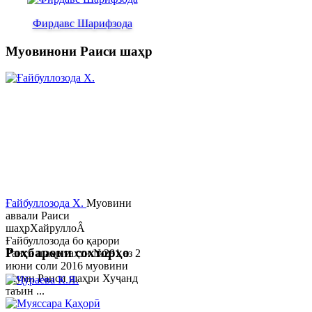
Фирдавс Шарифзода
Муовинони Раиси шаҳр
Ғайбуллозода Х.
Муовини
аввали Раиси
шаҳрХайруллоÂ
Ғайбуллозода бо қарори
Роҳбарони сохторҳо
Раиси шаҳр таҳти №281 аз 2
июни соли 2016 муовини
якуми Раиси шаҳри Хуҷанд
таъин ...