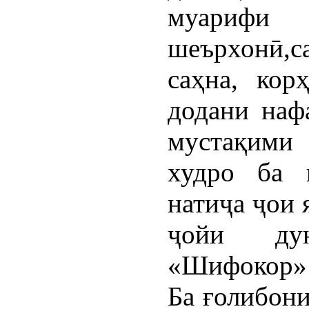
муарифи 
шеърхонӣ,
саҳна, кор
додани наф
мустақими
худро ба 
натиҷа ҷои 
ҷойи ду
«Шифокор» 
Ба ғолибони