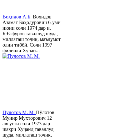
Воҳидов А.Б.
Воҳидов
Азамат Баҳодурович 6-уми
июни соли 1974 дар н.
Б.Ғафуров таваллуд шуда,
миллаташ тоҷик, маълумот
олии тиббӣ. Соли 1997
филиали Хучан...
Пӯлотов М. М.
Пўлотов
Мунир Мухторович 12
августи соли 1973 дар
шаҳри Хуҷанд таваллуд
шуда, миллаташ тоҷик,