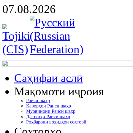
07.08.2026
Cаҳифаи аслӣ
Мақомоти иҷроия
Раиси шаҳр
Қарорҳои Раиси шаҳр
Муовинони Раиси шаҳр
Дастгоҳи Раиси шаҳр
Роҳбарони воҳидҳои сохторӣ
Сохторҳо