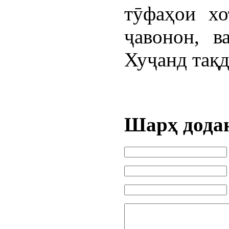
тӯфаҳои хо
ҷавонон, в
Хуҷанд тақд
Шарҳ дода