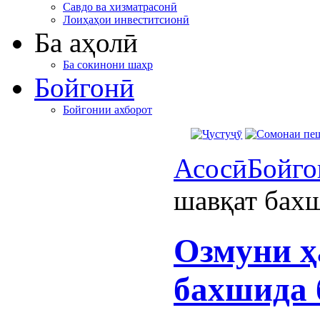
Савдо ва хизматрасонӣ
Лоиҳаҳои инвеститсионӣ
Ба аҳолӣ
Ба сокинони шаҳр
Бойгонӣ
Бойгонии ахборот
Асосӣ
Бойго
шавқат бах
Озмуни 
бахшида 