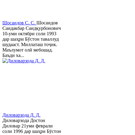
Шосаидов С. С.
Шосаидов
Саидакбар Саидқурбонович
10-уми октябри соли 1993
дар шаҳри Бўстон таваллуд
шудааст. Миллаташ тоҷик.
Маълумот олӣ мебошад.
Баъди ха...
Диловарзода Д. Д.
Диловарзода Достон
Диловар 21уми феврали
соли 1996 дар шаҳри Бӯстон