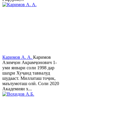
Каримов А. А.
Каримов
Азимҷон Акрамҷонович 1-
уми январи соли 1998 дар
шаҳри Хуҷанд таввалуд
шудааст. Миллаташ тоҷик,
маълумоташ олӣ. Соли 2020
Академияи х...