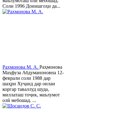
маълумоташ олӣ мебошад.
Соли 1996 Донишгоҳи да...
Раҳмонова М. А.
Раҳмонова
Маҳфуза Абдуманоновна 12-
феврали соли 1988 дар
шаҳри Хуҷанд дар оилаи
коргар таваллуд шуда,
миллаташ тоҷик, маълумот
олӣ мебошад. ...