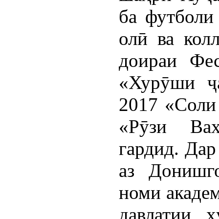
ба футболи
олӣ ва кол
доираи Фе
«Хурӯши ҷ
2017 «Соли 
«Рӯзи Ваҳ
гардид. Дар
аз Донишг
номи акаде
давлатии ҳ