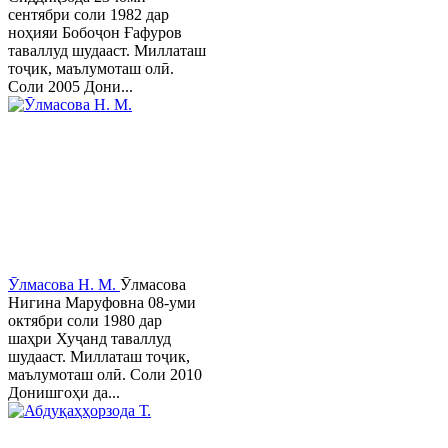
сентябри соли 1982 дар
ноҳияи Бобоҷон Ғафуров
таваллуд шудааст. Миллаташ
тоҷик, маълумоташ олӣ.
Соли 2005 Дони...
Ӯлмасова Н. М.
Ӯлмасова
Нигина Маруфовна 08-уми
октябри соли 1980 дар
шаҳри Хуҷанд таваллуд
шудааст. Миллаташ тоҷик,
маълумоташ олӣ. Соли 2010
Донишгоҳи да...