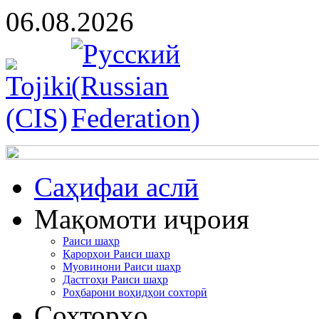
06.08.2026
Cаҳифаи аслӣ
Мақомоти иҷроия
Раиси шаҳр
Қарорҳои Раиси шаҳр
Муовинони Раиси шаҳр
Дастгоҳи Раиси шаҳр
Роҳбарони воҳидҳои сохторӣ
Сохторҳо