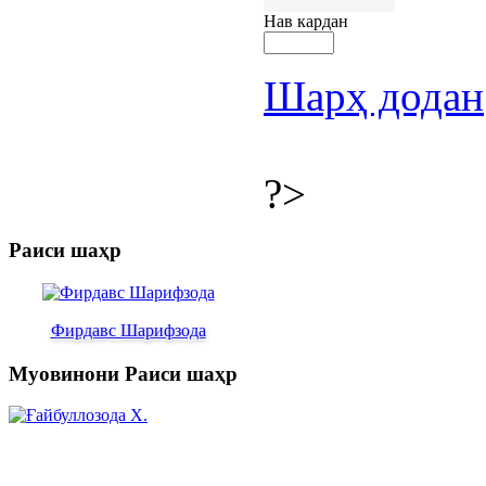
Нав кардан
Шарҳ додан
?>
Раиси шаҳр
Фирдавс Шарифзода
Муовинони Раиси шаҳр