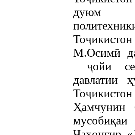
дуюм д
политехни
Тоҷикист
М.Осимӣ д
ҷойи сею
давлатии ҳ
Тоҷикистон 
Ҳамчунин 
мусобиқа
Ҷаҳонгир «