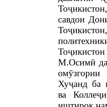
Тоҷикистон
савдои Дон
Тоҷики
политехни
Тоҷикист
М.Осимӣ да
омӯзгори
Хуҷанд ба 
ва Коллеҷ
иштирок на