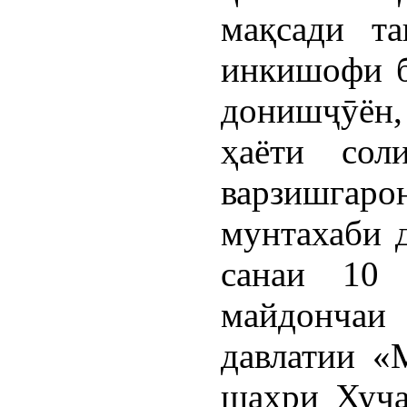
мақсади т
инкишофи б
донишҷӯён,
ҳаёти сол
варзишгар
мунтахаби д
санаи 10
майдонча
давлатии «
шаҳри Хуҷа