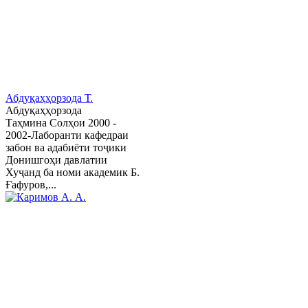
Абдуқаҳҳорзода Т.
Абдуқаҳҳорзода
Таҳмина Солҳои 2000 -
2002-Лаборанти кафедраи
забон ва адабиёти тоҷики
Донишгоҳи давлатии
Хуҷанд ба номи академик Б.
Ғафуров,...