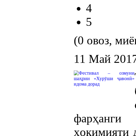
4
5
(0 овоз, миё
11 Май 201
фарҳанг
ҳокимияти 