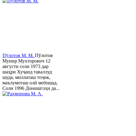
Пӯлотов М. М.
Пўлотов
Мунир Мухторович 12
августи соли 1973 дар
шаҳри Хуҷанд таваллуд
шуда, миллаташ тоҷик,
маълумоташ олӣ мебошад.
Соли 1996 Донишгоҳи да...