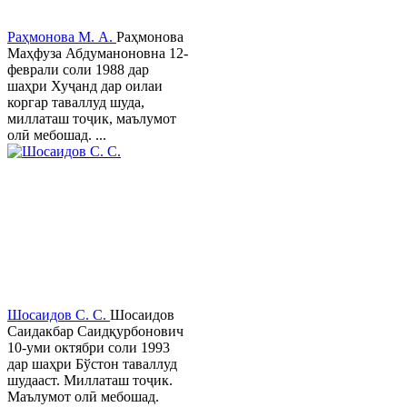
Раҳмонова М. А.
Раҳмонова
Маҳфуза Абдуманоновна 12-
феврали соли 1988 дар
шаҳри Хуҷанд дар оилаи
коргар таваллуд шуда,
миллаташ тоҷик, маълумот
олӣ мебошад. ...
Шосаидов С. С.
Шосаидов
Саидакбар Саидқурбонович
10-уми октябри соли 1993
дар шаҳри Бўстон таваллуд
шудааст. Миллаташ тоҷик.
Маълумот олӣ мебошад.