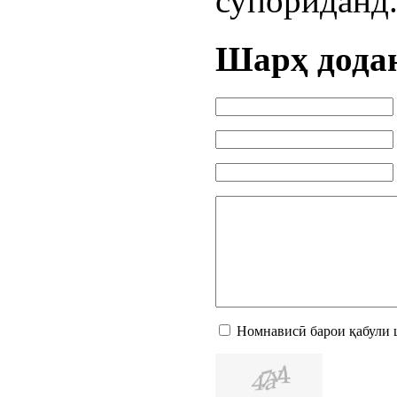
супориданд
Шарҳ дода
Номнависӣ барои қабули 