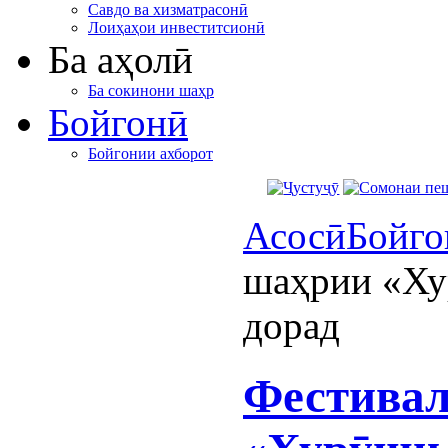
Савдо ва хизматрасонӣ
Лоиҳаҳои инвеститсионӣ
Ба аҳолӣ
Ба сокинони шаҳр
Бойгонӣ
Бойгонии ахборот
Асосӣ
Бойго
шаҳрии «Ху
дорад
Фестивал