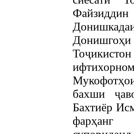
Файзиддин 
Донишкад
Донишгоҳ
Тоҷикистон
ифтихорном
Мукофотҳои
бахши ҷав
Бахтиёр Ис
фарҳанг