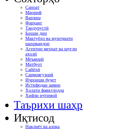
Саноат
Маориф
Варзиш
Фарҳанг
Тандурустӣ
Бахши дин
Мактубҳо ва муроҷиати
шаҳрвандон
Агентии меҳнат ва шуғли
аҳолӣ
Меъморӣ
Матбуот
Сайёҳӣ
Сармоягузорӣ
Иҷроиши буҷет
Истифодаи замин
Ҳолати фавқулодда
Хифзи иҷтимоӣ
Таърихи шаҳр
Иқтисод
Нақлиёт ва алоқа