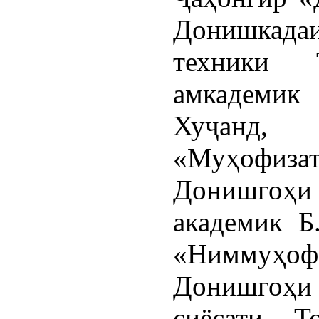
Донишкадаи
техники 
амкадеми
Хуҷанд
«Муҳофиз
Донишгоҳи 
академик Б
«Ниммуҳоф
Донишгоҳи д
сиёсати Т