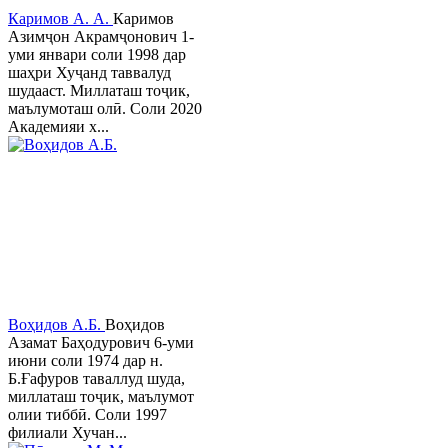
Каримов А. А.
Каримов
Азимҷон Акрамҷонович 1-
уми январи соли 1998 дар
шаҳри Хуҷанд таввалуд
шудааст. Миллаташ тоҷик,
маълумоташ олӣ. Соли 2020
Академияи х...
Воҳидов А.Б.
Воҳидов
Азамат Баҳодурович 6-уми
июни соли 1974 дар н.
Б.Ғафуров таваллуд шуда,
миллаташ тоҷик, маълумот
олии тиббӣ. Соли 1997
филиали Хучан...