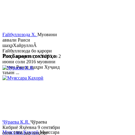
Ғайбуллозода Х.
Муовини
аввали Раиси
шаҳрХайруллоÂ
Ғайбуллозода бо қарори
Роҳбарони сохторҳо
Раиси шаҳр таҳти №281 аз 2
июни соли 2016 муовини
якуми Раиси шаҳри Хуҷанд
таъин ...
Ҷӯраева К.Я.
Ҷӯраева
Кибриё Яҳёевна 9 сентябри
Муяссара Қаҳорӣ
Муяссара
соли 1966 дар ноҳияи