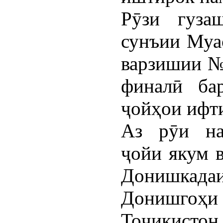
Рӯзи гуза
сунъии Муа
варзишии №
финалӣ бар
ҷойҳои ифт
Аз рӯи на
ҷойи якум в
Донишкад
Донишгоҳ
Тоҷикисто