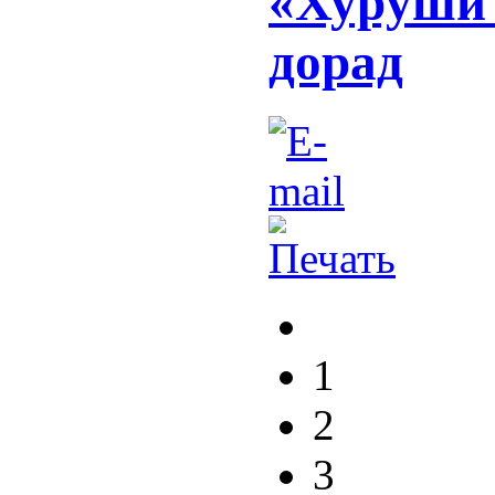
«Хурӯши 
дорад
1
2
3