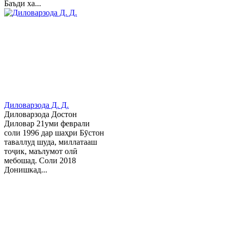
Баъди ха...
Диловарзода Д. Д.
Диловарзода Достон
Диловар 21уми феврали
соли 1996 дар шаҳри Бӯстон
таваллуд шуда, миллатааш
тоҷик, маълумот олӣ
мебошад. Соли 2018
Донишкад...