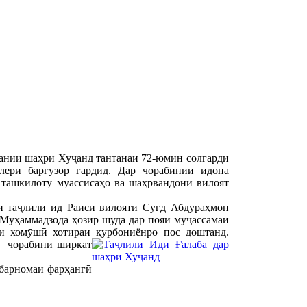
ании шаҳри Хуҷанд тантанаи 72-юмин солгарди
ерӣ баргузор гардид. Дар чорабинии идона
 ташкилоту муассисаҳо ва шаҳрвандони вилоят
и таҷлили ид Раиси вилояти Суғд Абдураҳмон
Муҳаммадзода ҳозир шуда дар пояи муҷассамаи
аи хомӯшӣ хотираи қурбониёнро пос доштанд.
н чорабинӣ ширкат
 барномаи фарҳангӣ