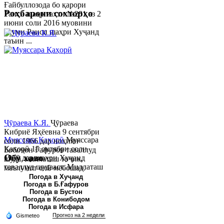
Ғайбуллозода бо қарори
Роҳбарони сохторҳо
Раиси шаҳр таҳти №281 аз 2
июни соли 2016 муовини
якуми Раиси шаҳри Хуҷанд
таъин ...
Ҷӯраева К.Я.
Ҷӯраева
Кибриё Яҳёевна 9 сентябри
Муяссара Қаҳорӣ
Муяссара
соли 1966 дар ноҳияи
Қаҳорӣ 15 октябри соли
Бобоҷон Ғафуров таваллуд
Обу хаво
1979 дар шаҳри Хуҷанд
шуда, миллаташ тоҷик,
таваллуд шудааст. Миллаташ
маълумот олӣ мебошад.
тоҷик. Маълумот олӣ. Соли
Соли 1997 Донишг...
Погода в Хуҷанд
Погода в Б.Ғафуров
2002 Донишгоҳи давлатии
Погода в Бустон
Хуҷанд ба...
Погода в Конибодом
Погода в Исфара