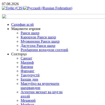
07.08.2026
Cаҳифаи аслӣ
Мақомоти иҷроия
Раиси шаҳр
Қарорҳои Раиси шаҳр
Муовинони Раиси шаҳр
Дастгоҳи Раиси шаҳр
Роҳбарони воҳидҳои сохторӣ
Сохторҳо
Саноат
Маориф
Варзиш
Фарҳанг
Тандурустӣ
Бахши дин
Мактубҳо ва муроҷиати
шаҳрвандон
Агентии меҳнат ва шуғли
аҳолӣ
Меъморӣ
Матбуот