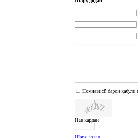
Шарҳ додан
Номнависӣ барои қабули 
Нав кардан
Шарҳ додан