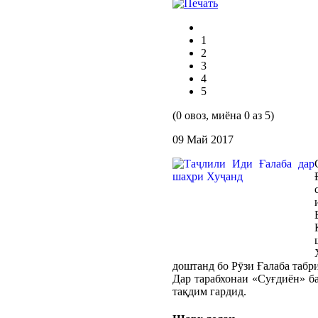
1
2
3
4
5
(0 овоз, миёна 0 аз 5)
09 Май 2017
доштанд бо Рӯзи Ғалаба табр
Дар тарабхонаи «Суғдиён» б
тақдим гардид.