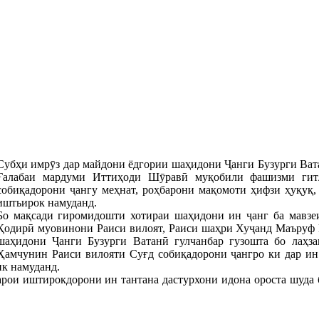
Субҳи имрӯз дар майдони ёдгории шаҳидони Ҷанги Бузурги Ват
Ғалабаи мардуми Иттиҳоди Шӯравӣ муқобили фашизми гитл
собиқадорони ҷангу меҳнат, роҳбарони мақомоти ҳифзи ҳуқуқ,
иштьирок намуданд.
Бо мақсади гиромидошти хотираи шаҳидони ин ҷанг ба мавзе
Қодирӣ муовинони Раиси вилоят, Раиси шаҳри Хуҷанд Маъруф 
шаҳидони Ҷанги Бузурги Ватанӣ гулчанбар гузошта бо лаҳз
Ҳамчунин Раиси вилояти Суғд собиқадорони ҷангро ки дар и
ик намуданд.
арои иштирокдорони ин тантана дастурхони идона ороста шуда