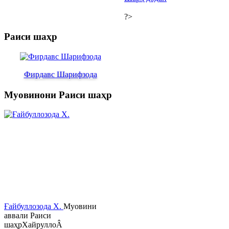
?>
Раиси шаҳр
Фирдавс Шарифзода
Муовинони Раиси шаҳр
Ғайбуллозода Х.
Муовини
аввали Раиси
шаҳрХайруллоÂ