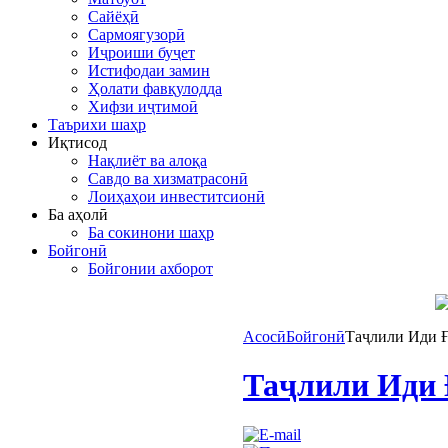
Сайёҳӣ
Сармоягузорӣ
Иҷроиши буҷет
Истифодаи замин
Ҳолати фавқулодда
Хифзи иҷтимоӣ
Таърихи шаҳр
Иқтисод
Нақлиёт ва алоқа
Савдо ва хизматрасонӣ
Лоиҳаҳои инвеститсионӣ
Ба аҳолӣ
Ба сокинони шаҳр
Бойгонӣ
Бойгонии ахборот
Асосӣ
Бойгонӣ
Таҷлили Иди Ғ
Таҷлили Иди 