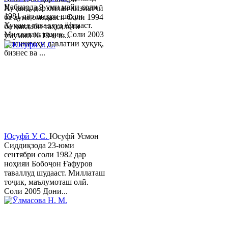
Набизода 9-уми майи соли
Хуҷанд, дар оилаи хизматчӣ
1981 дар шаҳри шаҳри
ба дунё омадааст. Соли 1994
Хуҷанд таваллуд ёфтааст.
ба мактаби таҳсилоти
Миллаташ тоҷик. Соли 2003
умумии №18-и ш...
Донишгоҳи давлатии ҳуқуқ,
бизнес ва ...
Юсуфӣ У. C.
Юсуфӣ Усмон
Сиддиқзода 23-юми
сентябри соли 1982 дар
ноҳияи Бобоҷон Ғафуров
таваллуд шудааст. Миллаташ
тоҷик, маълумоташ олӣ.
Соли 2005 Дони...