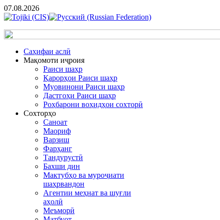
07.08.2026
Cаҳифаи аслӣ
Мақомоти иҷроия
Раиси шаҳр
Қарорҳои Раиси шаҳр
Муовинони Раиси шаҳр
Дастгоҳи Раиси шаҳр
Роҳбарони воҳидҳои сохторӣ
Сохторҳо
Саноат
Маориф
Варзиш
Фарҳанг
Тандурустӣ
Бахши дин
Мактубҳо ва муроҷиати
шаҳрвандон
Агентии меҳнат ва шуғли
аҳолӣ
Меъморӣ
Матбуот