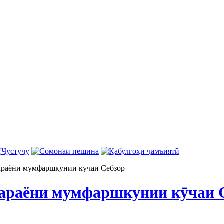
араёни мумфаршкунии кӯчаи Себзор
араёни мумфаршкунии кӯчаи 