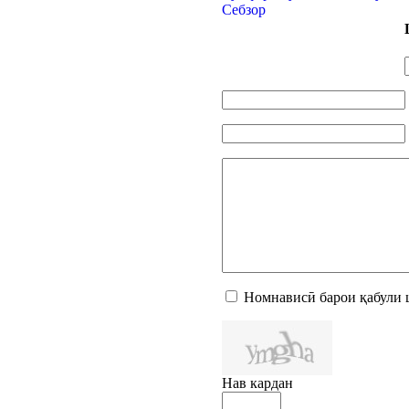
Номнависӣ барои қабули 
Нав кардан