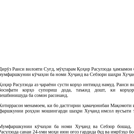
Дирӯз Раиси вилояти Суғд, мӯҳтарам Қоҳир Расулзода ҳамзамон 
мумфаршкунии кӯчаҳои ба номи Хуҷанд ва Себзори шаҳри Хуҷа
Қоҳир Расулзода аз ҷараёни сусти корҳо интиқод намуд. Раиси 
босифати корҳо супориш дода, таъкид дошт, ки корҳо
пешбинишуда ба сомон расонанд.
Хотиррасон менамоем, ки бо дастгирии ҳамаҷонибаи Мақомоти
фаршкунии роҳҳои мошингарди шаҳри Хуҷанд имсол вусъати то
Мумфаршкунии кӯчаҳои ба номи Хуҷанд ва Себзор бошад, 
Расулзода санаи 24-уми моҳи июн оғоз гардида буд ва имрӯзҳо бо