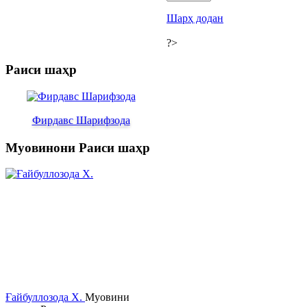
Шарҳ додан
?>
Раиси шаҳр
Фирдавс Шарифзода
Муовинони Раиси шаҳр
Ғайбуллозода Х.
Муовини