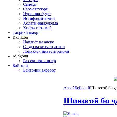
Сайёҳӣ
Сармоягузорӣ
Иҷроиши буҷет
Истифодаи замин
Ҳолати фавқулодда
Хифзи иҷтимоӣ
Таърихи шаҳр
Иқтисод
Нақлиёт ва алоқа
Савдо ва хизматрасонӣ
Лоиҳаҳои инвеститсионӣ
Ба аҳолӣ
Ба сокинони шаҳр
Бойгонӣ
Бойгонии ахборот
Асосӣ
Бойгонӣ
Шиносоӣ бо ҷ
Шиносоӣ бо ҷ