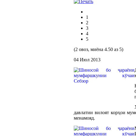
1
2
3
4
5
(2 овоз, миёна 4.50 аз 5)
04 Июл 2013
давлатии вилоят корҳои мум
менамояд.