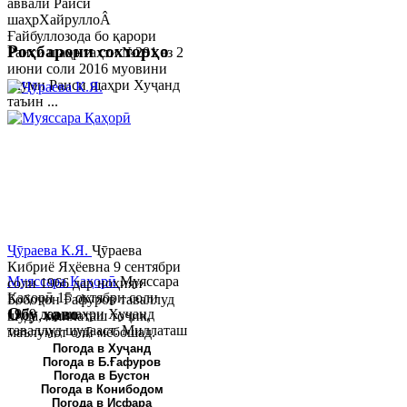
аввали Раиси
шаҳрХайруллоÂ
Ғайбуллозода бо қарори
Роҳбарони сохторҳо
Раиси шаҳр таҳти №281 аз 2
июни соли 2016 муовини
якуми Раиси шаҳри Хуҷанд
таъин ...
Ҷӯраева К.Я.
Ҷӯраева
Кибриё Яҳёевна 9 сентябри
Муяссара Қаҳорӣ
Муяссара
соли 1966 дар ноҳияи
Қаҳорӣ 15 октябри соли
Бобоҷон Ғафуров таваллуд
Обу хаво
1979 дар шаҳри Хуҷанд
шуда, миллаташ тоҷик,
таваллуд шудааст. Миллаташ
маълумот олӣ мебошад.
тоҷик. Маълумот олӣ. Соли
Соли 1997 Донишг...
Погода в Хуҷанд
Погода в Б.Ғафуров
2002 Донишгоҳи давлатии
Погода в Бустон
Хуҷанд ба...
Погода в Конибодом
Погода в Исфара