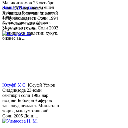
Маликисломов 23 октябри
Ҷамшед Набизода
Ҷамшед
соли 1986 дар шаҳри
Набизода 9-уми майи соли
Хуҷанд, дар оилаи хизматчӣ
1981 дар шаҳри шаҳри
ба дунё омадааст. Соли 1994
Хуҷанд таваллуд ёфтааст.
ба мактаби таҳсилоти
Миллаташ тоҷик. Соли 2003
умумии №18-и ш...
Донишгоҳи давлатии ҳуқуқ,
бизнес ва ...
Юсуфӣ У. C.
Юсуфӣ Усмон
Сиддиқзода 23-юми
сентябри соли 1982 дар
ноҳияи Бобоҷон Ғафуров
таваллуд шудааст. Миллаташ
тоҷик, маълумоташ олӣ.
Соли 2005 Дони...