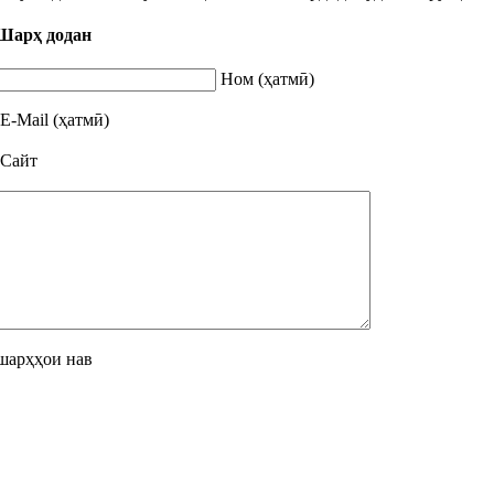
Шарҳ додан
Ном (ҳатмӣ)
E-Mail (ҳатмӣ)
Сайт
шарҳҳои нав