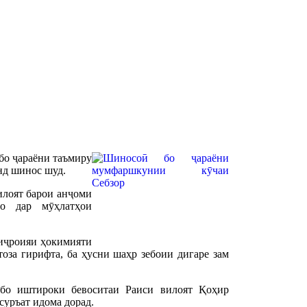
бо ҷараёни таъмиру
нд шинос шуд.
вилоят барои анҷоми
ро дар мӯҳлатҳои
 иҷроияи ҳокимияти
за гирифта, ба ҳусни шаҳр зебоии дигаре зам
бо иштироки бевоситаи Раиси вилоят Қоҳир
суръат идома дорад.