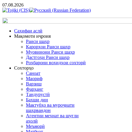
07.08.2026
Cаҳифаи аслӣ
Мақомоти иҷроия
Раиси шаҳр
Қарорҳои Раиси шаҳр
Муовинони Раиси шаҳр
Дастгоҳи Раиси шаҳр
Роҳбарони воҳидҳои сохторӣ
Сохторҳо
Саноат
Маориф
Варзиш
Фарҳанг
Тандурустӣ
Бахши дин
Мактубҳо ва муроҷиати
шаҳрвандон
Агентии меҳнат ва шуғли
аҳолӣ
Меъморӣ
Матбуот