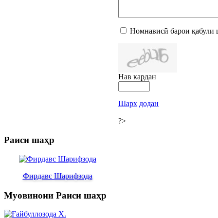
Номнависӣ барои қабули 
Нав кардан
Шарҳ додан
?>
Раиси шаҳр
Фирдавс Шарифзода
Муовинони Раиси шаҳр