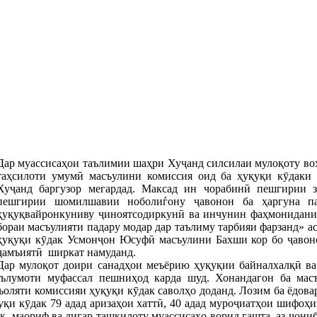
Дар муассисаҳои таълимии шаҳри Хуҷанд силсилаи мулоқоту во
таҳсилоти умумӣ масъулини комиссия оид ба ҳуқуқи кӯдаки
Хуҷанд баргузор мегардад. Максад ин чорабинӣ пешгирии з
пешгирии шомилшавии ноболиѓону ҷавонон ба ҳаргуна па
ҳуқуқвайронкуниву ҷиноятсодиркунӣ ва инчунин фаҳмонидан
бораи масъулияти падару модар дар таълиму тарбияи фарзанд» ас
ҳуқуқи кӯдак Усмонҷон Юсуфӣ масъулини Бахши кор бо ҷавоно
ҷамъиятӣ ширкат намуданд.
Дар мулоқот доири санадҳои меъёрию ҳуқуқии байналхалқӣ 
ълумоти муфассал пешниҳод карда шуд. Хонандагон ба масъ
оляти комиссияи ҳуқуқи кӯдак саволҳо доданд. Лозим ба ёдовари
қи кӯдак 79 адад аризаҳои хаттӣ, 40 адад муроҷиатҳои шифоҳи
қ, маориф ва дигар ташкилоту муассисаҳо ворид гашта, аз ҷони