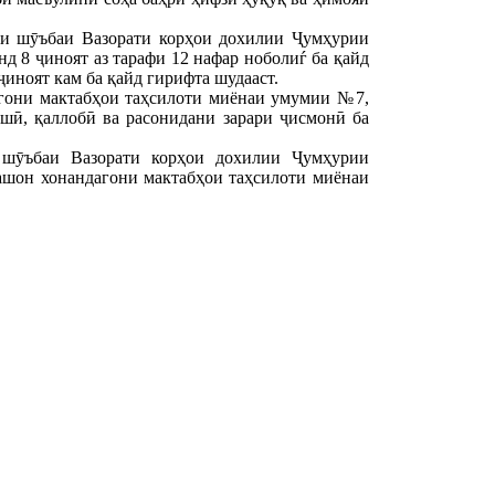
и шӯъбаи Вазорати корҳои дохилии Ҷумҳурии
д 8 ҷиноят аз тарафи 12 нафар ноболиѓ ба қайд
ҷиноят кам ба қайд гирифта шудааст.
гони мактабҳои таҳсилоти миёнаи умумии №7,
шӣ, қаллобӣ ва расонидани зарари ҷисмонӣ ба
 шӯъбаи Вазорати корҳои дохилии Ҷумҳурии
рашон хонандагони мактабҳои таҳсилоти миёнаи