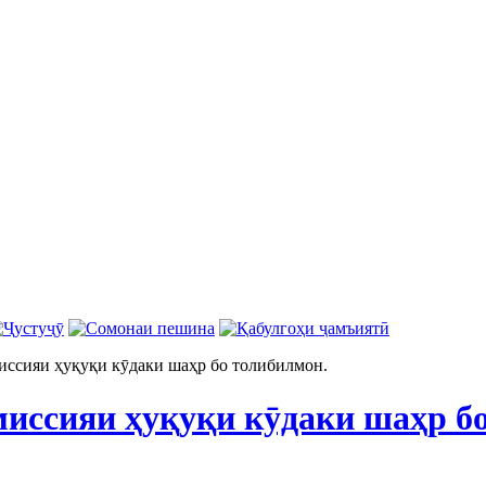
ссияи ҳуқуқи кӯдаки шаҳр бо толибилмон.
иссияи ҳуқуқи кӯдаки шаҳр б