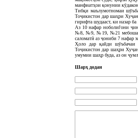
манфиатҳои қонунии кӯдакон
Тибқи маълумотномаи шӯъба
Тоҷикистон дар шаҳри Хуҷанд
гирифта шудааст, ки назар ба
Аз 10 нафар ноболиѓони ҷи
№8, №9, №19, №21 мебошанд,
саломатӣ аз ҷониби 7 нафар х
Ҳоло дар қайди шӯъбачаи 
Тоҷикистон дар шаҳри Хуҷан
умумии шаҳр буда, аз он ҷумл
Шарҳ додан