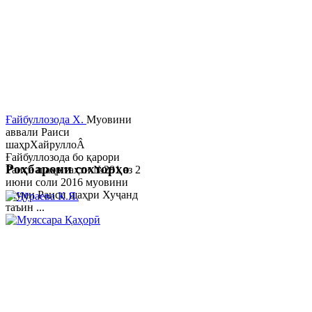
Ғайбуллозода Х.
Муовини
аввали Раиси
шаҳрХайруллоÂ
Ғайбуллозода бо қарори
Роҳбарони сохторҳо
Раиси шаҳр таҳти №281 аз 2
июни соли 2016 муовини
якуми Раиси шаҳри Хуҷанд
таъин ...