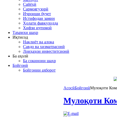
Сайёҳӣ
Сармоягузорӣ
Иҷроиши буҷет
Истифодаи замин
Ҳолати фавқулодда
Хифзи иҷтимоӣ
Таърихи шаҳр
Иқтисод
Нақлиёт ва алоқа
Савдо ва хизматрасонӣ
Лоиҳаҳои инвеститсионӣ
Ба аҳолӣ
Ба сокинони шаҳр
Бойгонӣ
Бойгонии ахборот
Асосӣ
Бойгонӣ
Мулоқоти Коми
Мулоқоти Ком