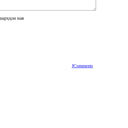
шарҳҳои нав
JComments