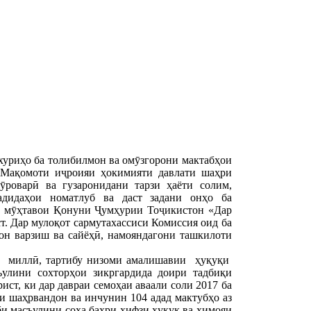
хуриҳо ба толибилмон ва омӯзгорони мактабҳои
 Мақомоти иҷроияи ҳокимияти давлати шаҳри
ӯроварӣ ва гузаронидани тарзи ҳаёти солим,
дидаҳои номатлуб ва даст задани онҳо ба
и мӯҳтавои Қонуни Ҷумҳурии Тоҷикистон «Дар
т. Дар мулоқот сармутахассиси Комиссия оид ба
н варзиш ва сайёҳӣ, намояндагони ташкилоти
ва миллӣ, тартибу низоми амалишавии ҳуқуқи
улини сохторҳои зикргардида доири тадбиқи
ст, ки дар давраи семоҳаи аваали соли 2017 ба
и шаҳрвандон ва инчунин 104 адад мактубҳо аз
би масъулини соҳа баҳри ҳифзи ҳуқуқ ва ҳимояи