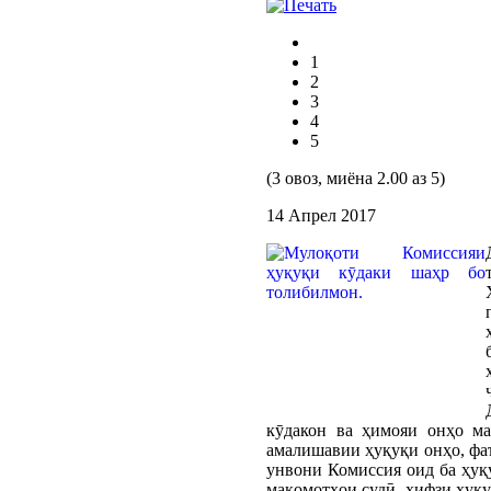
1
2
3
4
5
(3 овоз, миёна 2.00 аз 5)
14 Апрел 2017
кӯдакон ва ҳимояи онҳо ма
амалишавии ҳуқуқи онҳо, фаъ
унвони Комиссия оид ба ҳуқу
мақомотҳои судӣ, ҳифзи ҳуқу