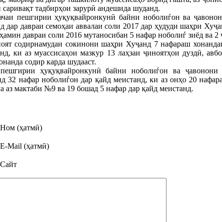
 саривақт тадбирҳои зарурӣ андешида шуданд.
чаи пешгирии ҳуқуқвайронкунӣ байни ноболиѓон ва ҷавонон
 дар давраи семоҳаи аввалаи соли 2017 дар ҳудуди шаҳри Хуҷан
 ҳамин давраи соли 2016 мутаносибан 5 нафар ноболиѓ зиёд ва 2 
ноят содирнамудаи сокинони шаҳри Хуҷанд 7 нафараш хонанда
 ки аз муассисаҳои мазкур 13 лаҳзаи ҷиноятҳои дуздӣ, авбо
онанда содир карда шудааст.
пешгирии ҳуқуқвайронкунӣ байни ноболиѓон ва ҷавонони
д 32 нафар ноболиѓон дар қайд меистанд, ки аз онҳо 20 нафа
а аз мактаби №9 ва 19 бошад 5 нафар дар қайд меистанд.
Ном (ҳатмӣ)
E-Mail (ҳатмӣ)
Сайт