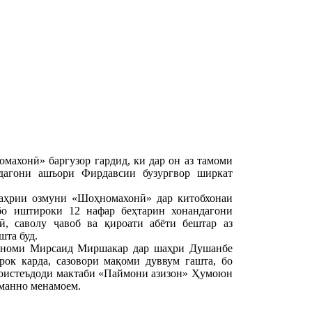
ахонӣ» баргузор гардид, ки дар он аз тамоми
ндагони ашъори Фирдавсии бузургвор ширкат
шаҳрии озмуни «Шоҳномахонӣ» дар китобхонаи
о иштироки 12 нафар беҳтарин хонандагони
ӣ, саволу ҷавоб ва қироати абёти бештар аз
та буд.
а номи Мирсаид Миршакар дар шаҳри Душанбе
ок карда, сазовори мақоми дуввум гашта, бо
боистеъдоди мактаби «Паймони азизон» Ҳумоюн
аманно менамоем.