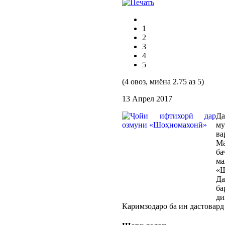
1
2
3
4
5
(4 овоз, миёна 2.75 аз 5)
13 Апрел 2017
Да
му
ва
Ма
ба
ма
«Ш
Да
ба
ди
Каримзодаро ба ин дастовард