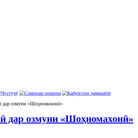
ӣ дар озмуни «Шоҳномахонӣ»
ӣ дар озмуни «Шоҳномахонӣ»