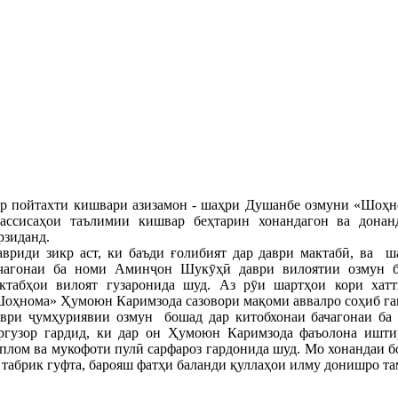
р пойтахти кишвари азизамон - шаҳри Душанбе озмуни «Шоҳном
ассисаҳои таълимии кишвар беҳтарин хонандагон ва дона
рзиданд.
вриди зикр аст, ки баъди ғолибият дар даври мактабӣ, ва 
чагонаи ба номи Аминҷон Шукӯҳӣ даври вилоятии озмун б
ктабҳои вилоят гузаронида шуд. Аз рӯи шартҳои кори хатт
оҳнома» Ҳумоюн Каримзода сазовори мақоми аввалро соҳиб гаш
ври ҷумҳуриявии озмун бошад дар китобхонаи бачагонаи б
ргузор гардид, ки дар он Ҳумоюн Каримзода фаъолона иштир
плом ва мукофоти пулӣ сарфароз гардонида шуд. Мо хонандаи 
 табрик гуфта, барояш фатҳи баланди қуллаҳои илму донишро т