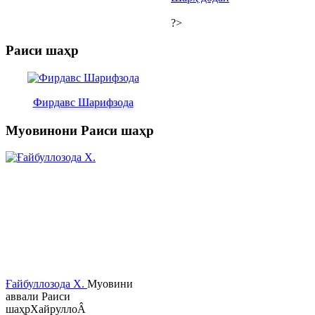
?>
Раиси шаҳр
Фирдавс Шарифзода
Муовинони Раиси шаҳр
Ғайбуллозода Х.
Муовини
аввали Раиси
шаҳрХайруллоÂ