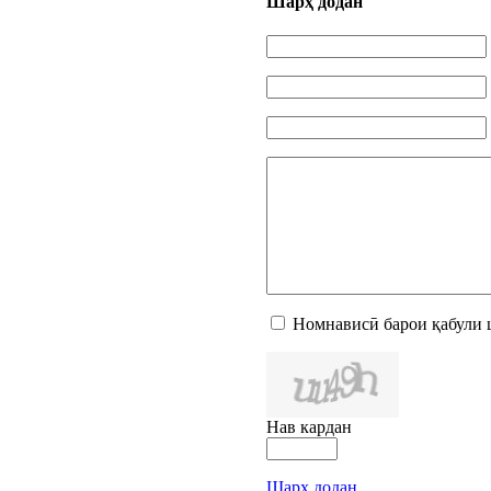
Шарҳ додан
Номнависӣ барои қабули 
Нав кардан
Шарҳ додан