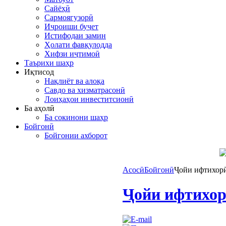
Сайёҳӣ
Сармоягузорӣ
Иҷроиши буҷет
Истифодаи замин
Ҳолати фавқулодда
Хифзи иҷтимоӣ
Таърихи шаҳр
Иқтисод
Нақлиёт ва алоқа
Савдо ва хизматрасонӣ
Лоиҳаҳои инвеститсионӣ
Ба аҳолӣ
Ба сокинони шаҳр
Бойгонӣ
Бойгонии ахборот
Асосӣ
Бойгонӣ
Ҷойи ифтихор
Ҷойи ифтихор