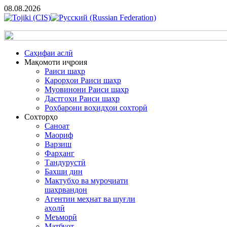
08.08.2026
Cаҳифаи аслӣ
Мақомоти иҷроия
Раиси шаҳр
Қарорҳои Раиси шаҳр
Муовинони Раиси шаҳр
Дастгоҳи Раиси шаҳр
Роҳбарони воҳидҳои сохторӣ
Сохторҳо
Саноат
Маориф
Варзиш
Фарҳанг
Тандурустӣ
Бахши дин
Мактубҳо ва муроҷиати
шаҳрвандон
Агентии меҳнат ва шуғли
аҳолӣ
Меъморӣ
Матбуот