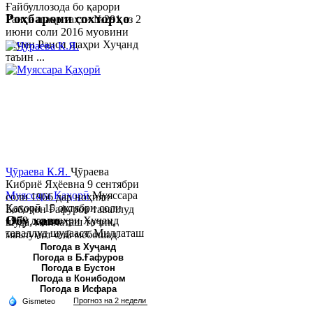
Ғайбуллозода бо қарори
Роҳбарони сохторҳо
Раиси шаҳр таҳти №281 аз 2
июни соли 2016 муовини
якуми Раиси шаҳри Хуҷанд
таъин ...
Ҷӯраева К.Я.
Ҷӯраева
Кибриё Яҳёевна 9 сентябри
Муяссара Қаҳорӣ
Муяссара
соли 1966 дар ноҳияи
Қаҳорӣ 15 октябри соли
Бобоҷон Ғафуров таваллуд
Обу хаво
1979 дар шаҳри Хуҷанд
шуда, миллаташ тоҷик,
таваллуд шудааст. Миллаташ
маълумот олӣ мебошад.
тоҷик. Маълумот олӣ. Соли
Соли 1997 Донишг...
Погода в Хуҷанд
Погода в Б.Ғафуров
2002 Донишгоҳи давлатии
Погода в Бустон
Хуҷанд ба...
Погода в Конибодом
Погода в Исфара