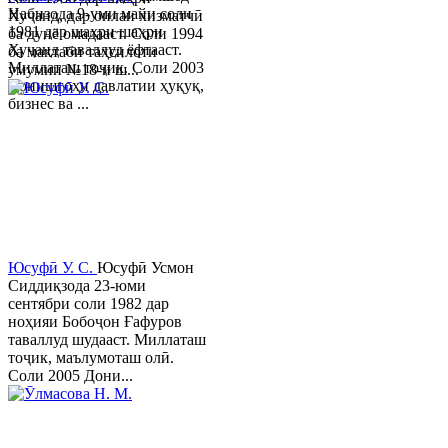
Набизода 9-уми майи соли
Хуҷанд, дар оилаи хизматчӣ
1981 дар шаҳри шаҳри
ба дунё омадааст. Соли 1994
Хуҷанд таваллуд ёфтааст.
ба мактаби таҳсилоти
Миллаташ тоҷик. Соли 2003
умумии №18-и ш...
Донишгоҳи давлатии ҳуқуқ,
бизнес ва ...
Юсуфӣ У. C.
Юсуфӣ Усмон
Сиддиқзода 23-юми
сентябри соли 1982 дар
ноҳияи Бобоҷон Ғафуров
таваллуд шудааст. Миллаташ
тоҷик, маълумоташ олӣ.
Соли 2005 Дони...