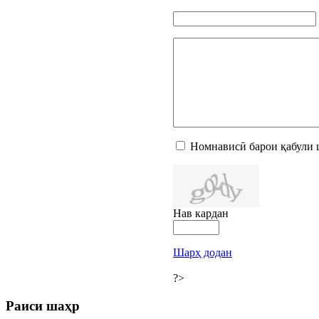
Номнависӣ барои қабули 
Нав кардан
Шарҳ додан
?>
Раиси шаҳр