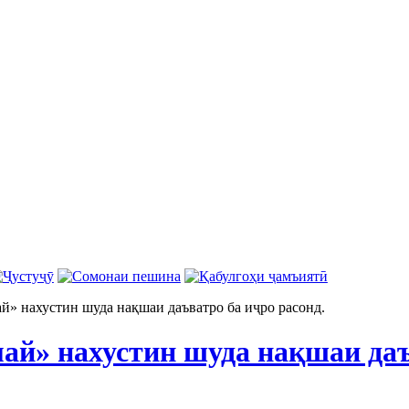
й» нахустин шуда нақшаи даъватро ба иҷро расонд.
ай» нахустин шуда нақшаи даъ