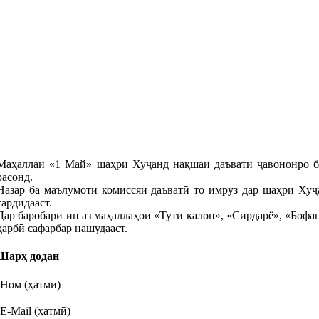
Маҳаллаи «1 Май» шаҳри Хуҷанд нақшаи даъвати ҷавононро 
расонд.
Назар ба маълумоти комиссяи даъватӣ то имрӯз дар шаҳри Хуҷ
гардидааст.
Дар баробари ин аз маҳаллаҳои «Тути калон», «Сирдарё», «Бофан
ҳарбӣ сафарбар нашудааст.
Шарҳ додан
Ном (ҳатмӣ)
E-Mail (ҳатмӣ)