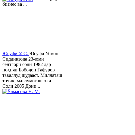
бизнес ва ...
Юсуфӣ У. C.
Юсуфӣ Усмон
Сиддиқзода 23-юми
сентябри соли 1982 дар
ноҳияи Бобоҷон Ғафуров
таваллуд шудааст. Миллаташ
тоҷик, маълумоташ олӣ.
Соли 2005 Дони...