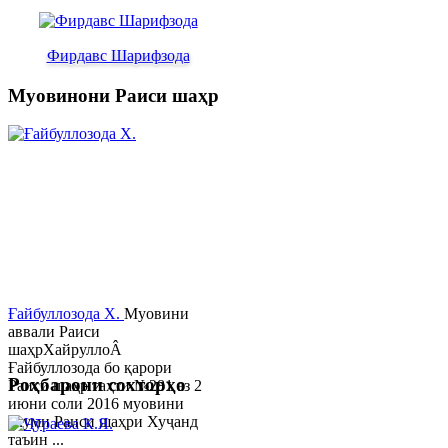
Фирдавс Шарифзода
Муовинони Раиси шаҳр
Ғайбуллозода Х.
Муовини
аввали Раиси
шаҳрХайруллоÂ
Ғайбуллозода бо қарори
Роҳбарони сохторҳо
Раиси шаҳр таҳти №281 аз 2
июни соли 2016 муовини
якуми Раиси шаҳри Хуҷанд
таъин ...