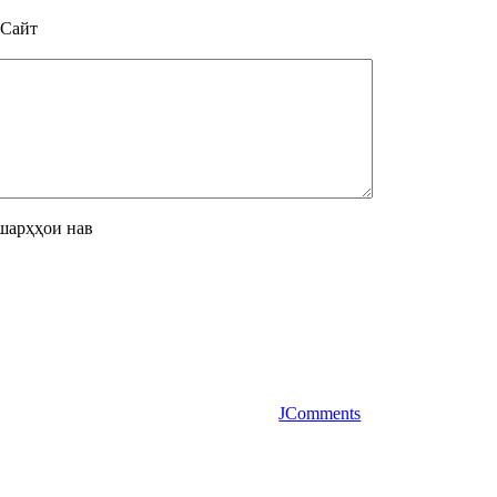
Сайт
шарҳҳои нав
JComments