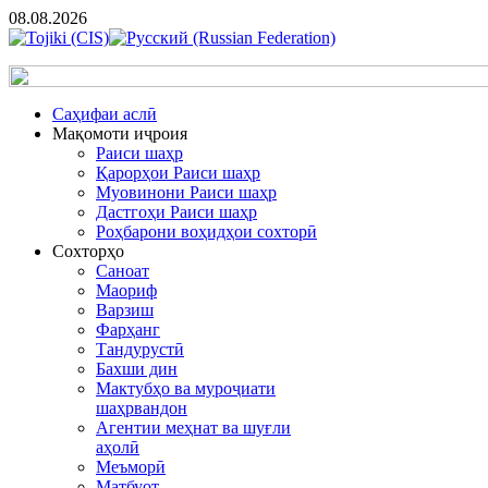
08.08.2026
Cаҳифаи аслӣ
Мақомоти иҷроия
Раиси шаҳр
Қарорҳои Раиси шаҳр
Муовинони Раиси шаҳр
Дастгоҳи Раиси шаҳр
Роҳбарони воҳидҳои сохторӣ
Сохторҳо
Саноат
Маориф
Варзиш
Фарҳанг
Тандурустӣ
Бахши дин
Мактубҳо ва муроҷиати
шаҳрвандон
Агентии меҳнат ва шуғли
аҳолӣ
Меъморӣ
Матбуот