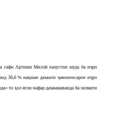
ба сафи Артиши Миллӣ нахустин шуда ба иҷро
анд 36,6 % нақшаи даъвати ҷавонписарон иҷро
да» то ҳол ягон нафар даъвашаванда ба хизмати