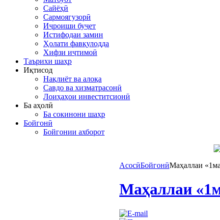
Сайёҳӣ
Сармоягузорӣ
Иҷроиши буҷет
Истифодаи замин
Ҳолати фавқулодда
Хифзи иҷтимоӣ
Таърихи шаҳр
Иқтисод
Нақлиёт ва алоқа
Савдо ва хизматрасонӣ
Лоиҳаҳои инвеститсионӣ
Ба аҳолӣ
Ба сокинони шаҳр
Бойгонӣ
Бойгонии ахборот
Асосӣ
Бойгонӣ
Маҳаллаи «1ма
Маҳаллаи «1м