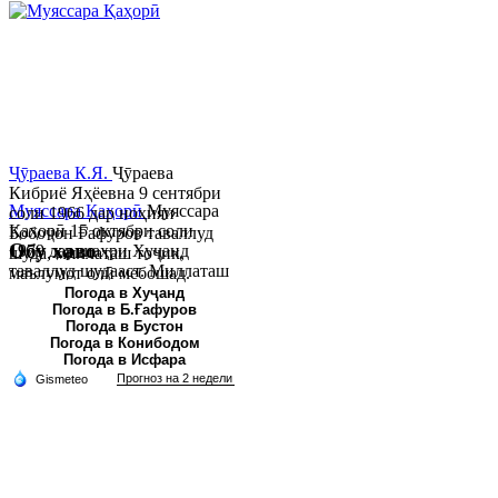
Ҷӯраева К.Я.
Ҷӯраева
Кибриё Яҳёевна 9 сентябри
Муяссара Қаҳорӣ
Муяссара
соли 1966 дар ноҳияи
Қаҳорӣ 15 октябри соли
Бобоҷон Ғафуров таваллуд
Обу хаво
1979 дар шаҳри Хуҷанд
шуда, миллаташ тоҷик,
таваллуд шудааст. Миллаташ
маълумот олӣ мебошад.
тоҷик. Маълумот олӣ. Соли
Соли 1997 Донишг...
Погода в Хуҷанд
Погода в Б.Ғафуров
2002 Донишгоҳи давлатии
Погода в Бустон
Хуҷанд ба...
Погода в Конибодом
Погода в Исфара