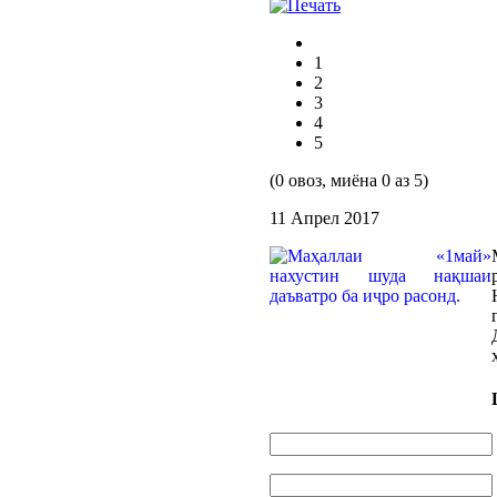
1
2
3
4
5
(0 овоз, миёна 0 аз 5)
11 Апрел 2017