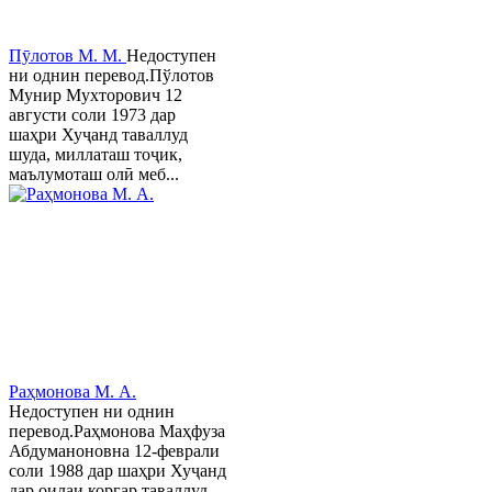
Пӯлотов М. М.
Недоступен
ни однин перевод.Пўлотов
Мунир Мухторович 12
августи соли 1973 дар
шаҳри Хуҷанд таваллуд
шуда, миллаташ тоҷик,
маълумоташ олӣ меб...
Раҳмонова М. А.
Недоступен ни однин
перевод.Раҳмонова Маҳфуза
Абдуманоновна 12-феврали
соли 1988 дар шаҳри Хуҷанд
дар оилаи коргар таваллуд