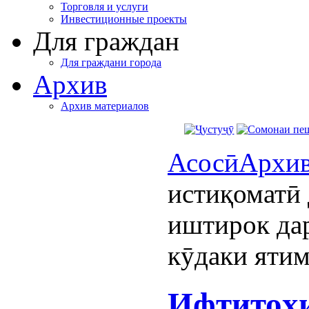
Торговля и услуги
Инвестиционные проекты
Для граждан
Для граждани города
Архив
Архив материалов
Асосӣ
Архи
истиқоматӣ 
иштирок дар
кӯдаки яти
Ифтитоҳи