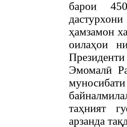
барои 45
дастурхон
ҳамзамон ха
оилаҳои ни
Президен
Эмомалӣ Ра
муносиба
байналми
таҳният г
арзанда тақ