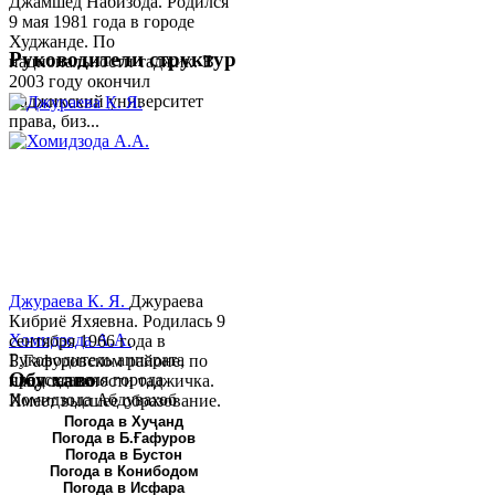
Джамшед Набизода. Родился
9 мая 1981 года в городе
Худжанде. По
Руководители структур
национальности таджик. В
2003 году окончил
Таджикский университет
права, биз...
Джураева К. Я.
Джураева
Кибриё Яхяевна. Родилась 9
Хомидзода А.А.
сентября 1966 года в
Руководитель аппарата
Б.Гафуровском районе, по
Обу хаво
председателя города
национальности таджичка.
Хомидзода Абдувахоб
Имеет высшее образование.
Абдумаджид родился 8
В 1997 ...
Погода в Хуҷанд
Погода в Б.Ғафуров
июня 1978 года в городе
Погода в Бустон
Худжанде. По
Погода в Конибодом
национальности...
Погода в Исфара