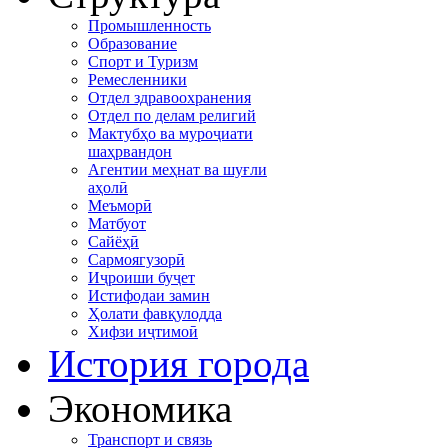
Промышленность
Образование
Спорт и Туризм
Ремесленники
Отдел здравоохранения
Отдел по делам религий
Мактубҳо ва муроҷиати
шаҳрвандон
Агентии меҳнат ва шуғли
аҳолӣ
Меъморӣ
Матбуот
Сайёҳӣ
Сармоягузорӣ
Иҷроиши буҷет
Истифодаи замин
Ҳолати фавқулодда
Хифзи иҷтимоӣ
История города
Экономика
Транспорт и связь