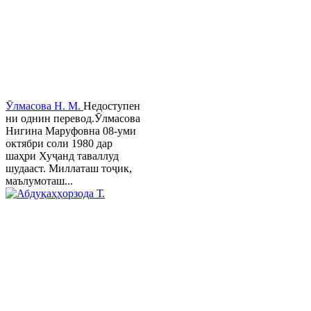
Ӯлмасова Н. М.
Недоступен
ни однин перевод.Ӯлмасова
Нигина Маруфовна 08-уми
октябри соли 1980 дар
шаҳри Хуҷанд таваллуд
шудааст. Миллаташ тоҷик,
маълумоташ...