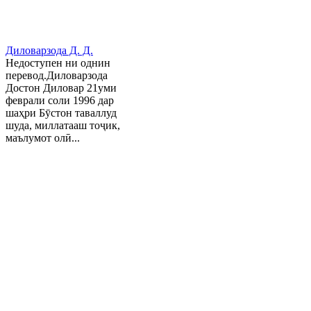
Диловарзода Д. Д.
Недоступен ни однин
перевод.Диловарзода
Достон Диловар 21уми
феврали соли 1996 дар
шаҳри Бӯстон таваллуд
шуда, миллатааш тоҷик,
маълумот олӣ...