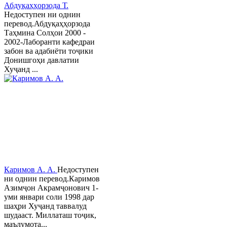
Абдуқаҳҳорзода Т.
Недоступен ни однин
перевод.Абдуқаҳҳорзода
Таҳмина Солҳои 2000 -
2002-Лаборанти кафедраи
забон ва адабиёти тоҷики
Донишгоҳи давлатии
Хуҷанд ...
Каримов А. А.
Недоступен
ни однин перевод.Каримов
Азимҷон Акрамҷонович 1-
уми январи соли 1998 дар
шаҳри Хуҷанд таввалуд
шудааст. Миллаташ тоҷик,
маълумота...