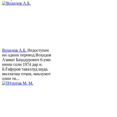
Воҳидов А.Б.
Недоступен
ни однин перевод.Воҳидов
Азамат Баҳодурович 6-уми
июни соли 1974 дар н.
Б.Ғафуров таваллуд шуда,
миллаташ тоҷик, маълумот
олии ти...