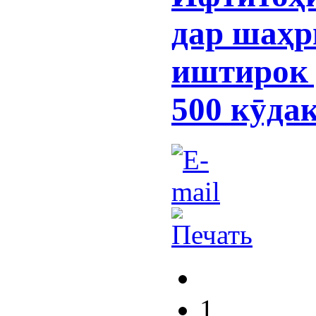
дар шаҳр
иштирок 
500 кӯда
1