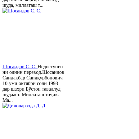
шуда, миллаташ т...
Шосаидов С. С.
Недоступен
ни однин перевод.Шосаидов
Саидакбар Саидқурбонович
10-уми октябри соли 1993
дар шаҳри Бўстон таваллуд
шудааст. Миллаташ тоҷик.
Ма...