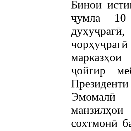
Бинои исти
ҷумла 10
дуҳуҷрагӣ, 
чорҳуҷрагӣ 
марказҳои
ҷойгир ме
Президен
Эмомалӣ
манзилҳои
сохтмонӣ б