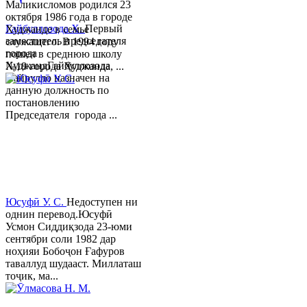
Маликисломов родился 23
октября 1986 года в городе
Гайбуллозода Х.
Первый
Худжанде в семье
заместитель председателя
служащего. В 1994 году
города
пошел в среднюю школу
ХуджандГайбуллозода
№18 города Худжанда, ...
Хайрулло назначен на
данную должность по
постановлению
Председателя города ...
Юсуфӣ У. C.
Недоступен ни
однин перевод.Юсуфӣ
Усмон Сиддиқзода 23-юми
сентябри соли 1982 дар
ноҳияи Бобоҷон Ғафуров
таваллуд шудааст. Миллаташ
тоҷик, ма...