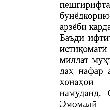
пешгирифта
бунёдкорию
арзёбӣ кард
Баъди ифти
истиқомат
миллат муҳ
даҳ нафар 
хонаҳои 
намуданд. 
Эмомалӣ 