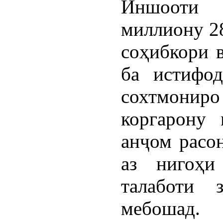
Иншооти 
миллиону 28
соҳибкори 
ба истифод
сохтмонир
коргарону 
анҷом расо
аз нигоҳи
талаботи 
мебошад.