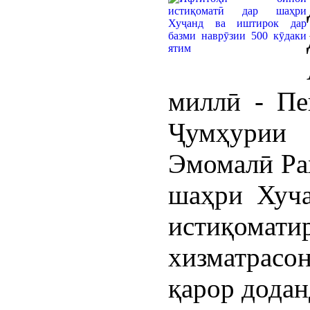
миллӣ - Пе
Ҷумҳурии
Эмомалӣ Ра
шаҳри Хуча
истиқомати
хизматрасо
қарор додан