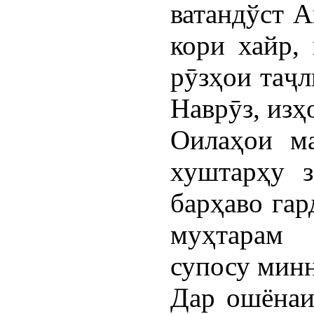
ватандўст 
кори хайр,
рӯзҳои таҷ
Наврӯз, изҳ
Оилаҳои м
хуштарҳу з
барҳаво гар
муҳтарам
супосу минн
Дар ошёнаи