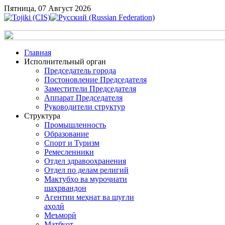
Пятница, 07 Август 2026
Главная
Исполнительный орган
Председатель города
Постоновление Председателя
Заместители Председателя
Аппарат Председателя
Руководители структур
Структура
Промышленность
Образование
Спорт и Туризм
Ремесленники
Отдел здравоохранения
Отдел по делам религий
Мактубҳо ва муроҷиати
шаҳрвандон
Агентии меҳнат ва шуғли
аҳолӣ
Меъморӣ
Матбуот