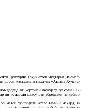
денти Ҷумҳурии Тоҷикистон муҳтарам Эмомалӣ
ти дорои масъулияти маҳдуди «Атласи Хуҷанд»
оъ доданд, ки корхонаи мазкур ҳануз соли 1966
 дар ин ҷо асосан маҳсулоти абрешимӣ, аз қабили
 бо матои хушсифати атлас таъмин мекард, як
дошт ва аз ҳамон сол инҷониб бо дастгирӣ ва