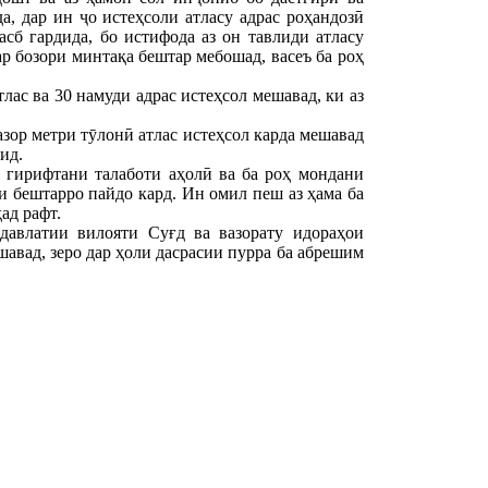
, дар ин ҷо истеҳсоли атласу адрас роҳандозӣ
сб гардида, бо истифода аз он тавлиди атласу
ар бозори минтақа бештар мебошад, васеъ ба роҳ
лас ва 30 намуди адрас истеҳсол мешавад, ки аз
зор метри тӯлонӣ атлас истеҳсол карда мешавад
ид.
 гирифтани талаботи аҳолӣ ва ба роҳ мондани
и бештарро пайдо кард. Ин омил пеш аз ҳама ба
ад рафт.
авлатии вилояти Суғд ва вазорату идораҳои
авад, зеро дар ҳоли дасрасии пурра ба абрешим