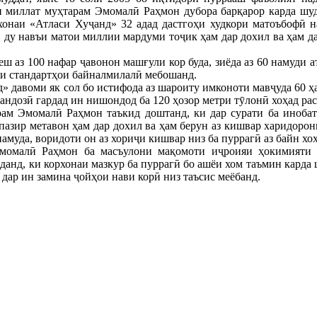
 миллат муҳтарам Эмомалӣ Раҳмон дубора барқарор карда шуда
хонаи «Атласи Хуҷанд» 32 адад дастгоҳи худкори матоъбофӣ на
ин ду навъи матои миллии мардуми тоҷик ҳам дар дохил ва ҳам д
ш аз 100 нафар ҷавонон машғули кор буда, зиёда аз 60 намуди ат
ӯи стандартҳои байналмилалӣ мебошанд.
» давоми як сол бо истифода аз шароиту имконоти мавҷуда 60 ҳа
ҳандозӣ гардад ин нишондод ба 120 ҳозор метри тӯлонӣ хоҳад рас
ам Эмомалӣ Раҳмон таъкид доштанд, ки дар сурати ба инобат
пазир метавон ҳам дар дохил ва ҳам берун аз кишвар харидорон
муда, воридоти он аз хориҷи кишвар низ ба пуррагӣ аз байн хоҳ
момалӣ Раҳмон ба масъулони мақомоти иҷроияи ҳокимияти д
анд, ки корхонаи мазкур ба пуррагӣ бо ашёи хом таъмин карда ш
 дар ин замина ҷойҳои нави корӣ низ таъсис меёбанд.