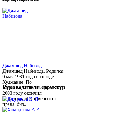
Джамшед Набизода
Джамшед Набизода. Родился
9 мая 1981 года в городе
Худжанде. По
Руководители структур
национальности таджик. В
2003 году окончил
Таджикский университет
права, биз...