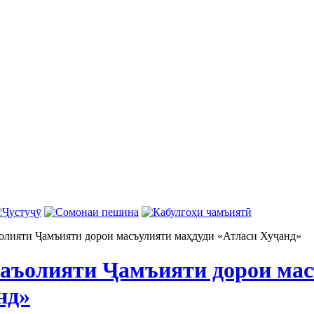
олияти Ҷамъияти дорои масъулияти маҳдуди «Атласи Хуҷанд»
аъолияти Ҷамъияти дорои мас
нд»