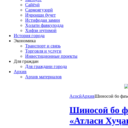
Сайёҳӣ
Сармоягузорӣ
Иҷроиши буҷет
Истифодаи замин
Ҳолати фавқулодда
Хифзи иҷтимоӣ
История города
Экономика
Транспорт и связь
Торговля и услуги
Инвестиционные проекты
Для граждан
Для граждани города
Архив
Архив материалов
Асосӣ
Архив
Шиносоӣ бо фаъ
Шиносоӣ бо ф
«Атласи Хуҷа