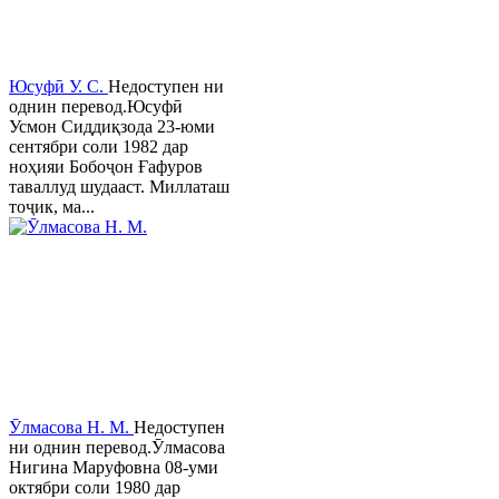
Юсуфӣ У. C.
Недоступен ни
однин перевод.Юсуфӣ
Усмон Сиддиқзода 23-юми
сентябри соли 1982 дар
ноҳияи Бобоҷон Ғафуров
таваллуд шудааст. Миллаташ
тоҷик, ма...
Ӯлмасова Н. М.
Недоступен
ни однин перевод.Ӯлмасова
Нигина Маруфовна 08-уми
октябри соли 1980 дар