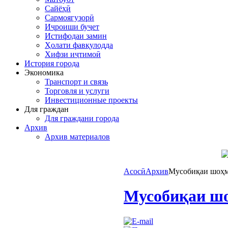
Сайёҳӣ
Сармоягузорӣ
Иҷроиши буҷет
Истифодаи замин
Ҳолати фавқулодда
Хифзи иҷтимоӣ
История города
Экономика
Транспорт и связь
Торговля и услуги
Инвестиционные проекты
Для граждан
Для граждани города
Архив
Архив материалов
Асосӣ
Архив
Мусобиқаи шоҳм
Мусобиқаи шо