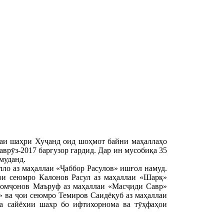
қаи шаҳри Хуҷанд оид шоҳмот байни маҳаллаҳо
врӯз-2017 баргузор гардид. Дар ин мусобиқа 35
муданд.
ло аз маҳаллаи «Ҷаббор Расулов» ишғол намуд.
ои сеюмро Калонов Расул аз маҳаллаи «Шарқ»
номҷонов Маъруф аз маҳаллаи «Масҷиди Савр»
» ва ҷои сеюмро Темиров Саидёқуб аз маҳаллаи
ва сайёхии шахр бо ифтихорнома ва тӯҳфаҳои