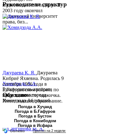
Руководители структур
национальности таджик. В
2003 году окончил
Таджикский университет
права, биз...
Джураева К. Я.
Джураева
Кибриё Яхяевна. Родилась 9
Хомидзода А.А.
сентября 1966 года в
Руководитель аппарата
Б.Гафуровском районе, по
Обу хаво
председателя города
национальности таджичка.
Хомидзода Абдувахоб
Имеет высшее образование.
Абдумаджид родился 8
В 1997 ...
Погода в Хуҷанд
Погода в Б.Ғафуров
июня 1978 года в городе
Погода в Бустон
Худжанде. По
Погода в Конибодом
национальности...
Погода в Исфара