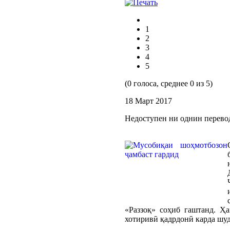
1
2
3
4
5
(0 голоса, среднее 0 из 5)
18 Март 2017
Недоступен ни однин перево
«Раззоқ» соҳиб гаштанд. Ҳ
хотиривӣ қадрдонӣ карда шуд