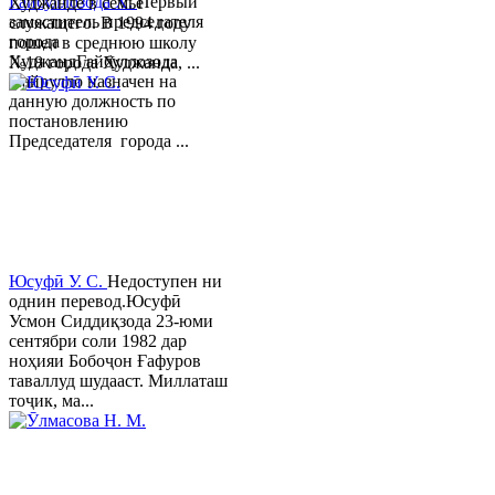
Гайбуллозода Х.
Первый
Худжанде в семье
заместитель председателя
служащего. В 1994 году
города
пошел в среднюю школу
ХуджандГайбуллозода
№18 города Худжанда, ...
Хайрулло назначен на
данную должность по
постановлению
Председателя города ...
Юсуфӣ У. C.
Недоступен ни
однин перевод.Юсуфӣ
Усмон Сиддиқзода 23-юми
сентябри соли 1982 дар
ноҳияи Бобоҷон Ғафуров
таваллуд шудааст. Миллаташ
тоҷик, ма...