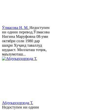
Ӯлмасова Н. М.
Недоступен
ни однин перевод.Ӯлмасова
Нигина Маруфовна 08-уми
октябри соли 1980 дар
шаҳри Хуҷанд таваллуд
шудааст. Миллаташ тоҷик,
маълумоташ...
Абдуқаҳҳорзода Т.
Недоступен ни однин