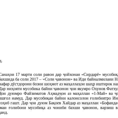
д.
Санаҳои 17 марти соли равон дар ҷойхонаи «Сирдарё» мусоби
бахшида ба соли 2017 – «Соли ҷавонон» ва Иди байналмилаии На
нафар дӯстдорони бозии шоҳмот аз маҳаллаҳои шаҳр иштирок на
Дар ниҳояти мусобика байни ҷавонон ҷои якумро Охунов Фатхул
Ҷои дуюмро Файзиматов Аҳмадҷон аз маҳаллаи «1-Май» ва ҷ
ишғол намуд. Дар мусобиқаи байни калонсолон ғолибиятро И
соҳиб гашт. Дар ҷои дуюм Бақоев Хайдар аз маҳаллаи «Бофанда
амаи ғолибони мусобиқа аз чониби бахши ҷавонон, варзиш 
анд.