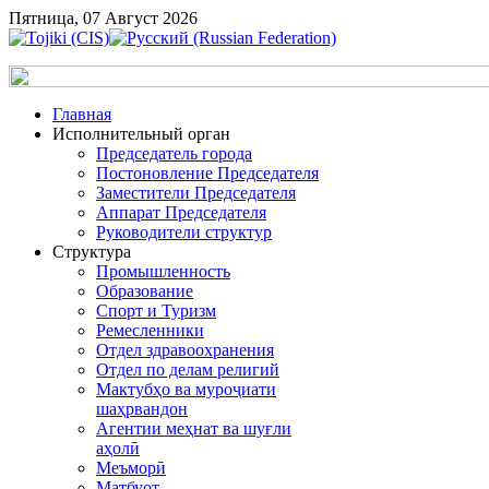
Пятница, 07 Август 2026
Главная
Исполнительный орган
Председатель города
Постоновление Председателя
Заместители Председателя
Аппарат Председателя
Руководители структур
Структура
Промышленность
Образование
Спорт и Туризм
Ремесленники
Отдел здравоохранения
Отдел по делам религий
Мактубҳо ва муроҷиати
шаҳрвандон
Агентии меҳнат ва шуғли
аҳолӣ
Меъморӣ
Матбуот