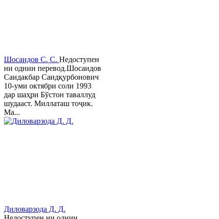
Шосаидов С. С.
Недоступен
ни однин перевод.Шосаидов
Саидакбар Саидқурбонович
10-уми октябри соли 1993
дар шаҳри Бўстон таваллуд
шудааст. Миллаташ тоҷик.
Ма...
Диловарзода Д. Д.
Недоступен ни однин