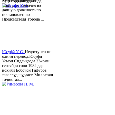
ХуджандГайбуллозода
№18 города Худжанда, ...
Хайрулло назначен на
данную должность по
постановлению
Председателя города ...
Юсуфӣ У. C.
Недоступен ни
однин перевод.Юсуфӣ
Усмон Сиддиқзода 23-юми
сентябри соли 1982 дар
ноҳияи Бобоҷон Ғафуров
таваллуд шудааст. Миллаташ
тоҷик, ма...