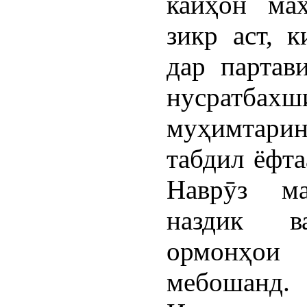
кайҳон ма
зикр аст, 
дар партав
нусратбахши
муҳимтарин
табдил ёфта
Наврӯз м
наздик в
ормонҳои
мебошанд.