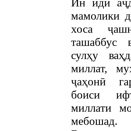
Ин иди аҷд
мамолики д
хоса ҷаш
ташаббус 
сулҳу ва
миллат, м
ҷаҳонӣ га
боиси иф
миллати мо
мебошад.