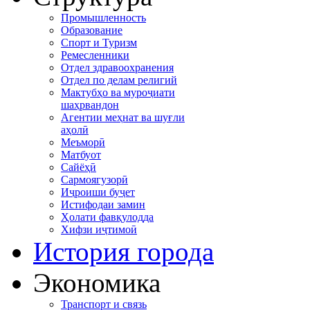
Промышленность
Образование
Спорт и Туризм
Ремесленники
Отдел здравоохранения
Отдел по делам религий
Мактубҳо ва муроҷиати
шаҳрвандон
Агентии меҳнат ва шуғли
аҳолӣ
Меъморӣ
Матбуот
Сайёҳӣ
Сармоягузорӣ
Иҷроиши буҷет
Истифодаи замин
Ҳолати фавқулодда
Хифзи иҷтимоӣ
История города
Экономика
Транспорт и связь