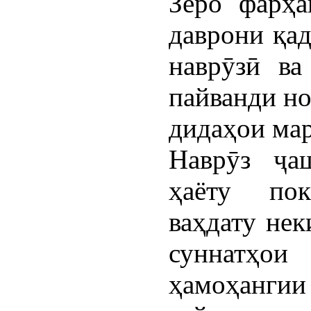
Зеро фарҳа
даврони қад
наврӯзӣ ва
пайванди но
дидаҳои ма
Наврӯз ҷа
ҳаёту пок
ваҳдату нек
суннатҳо
ҳамоҳангии