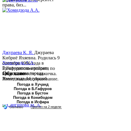
права, биз...
Джураева К. Я.
Джураева
Кибриё Яхяевна. Родилась 9
Хомидзода А.А.
сентября 1966 года в
Руководитель аппарата
Б.Гафуровском районе, по
Обу хаво
председателя города
национальности таджичка.
Хомидзода Абдувахоб
Имеет высшее образование.
Абдумаджид родился 8
В 1997 ...
Погода в Хуҷанд
Погода в Б.Ғафуров
июня 1978 года в городе
Погода в Бустон
Худжанде. По
Погода в Конибодом
национальности...
Погода в Исфара