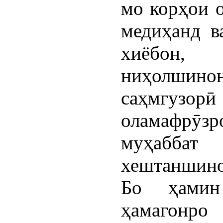
мо корҳои 
медиҳанд в
хиёбон,
ниҳолшин
саҳмгузорӣ
оламафрӯзро
муҳабб
хештаншино
Бо ҳамин
ҳамагонр