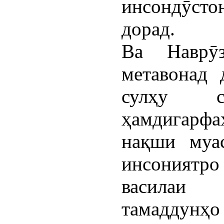
инсондӯстон
дорад.
Ва Наврӯ
метавонад 
сулҳу 
ҳамдигарф
нақши муа
инсониятро 
василаи 
тамаддунҳо 