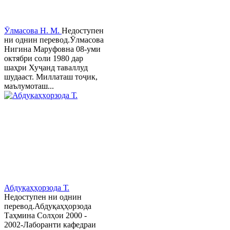
Ӯлмасова Н. М.
Недоступен
ни однин перевод.Ӯлмасова
Нигина Маруфовна 08-уми
октябри соли 1980 дар
шаҳри Хуҷанд таваллуд
шудааст. Миллаташ тоҷик,
маълумоташ...
Абдуқаҳҳорзода Т.
Недоступен ни однин
перевод.Абдуқаҳҳорзода
Таҳмина Солҳои 2000 -
2002-Лаборанти кафедраи