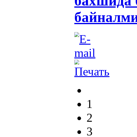
бахшида 
байналм
1
2
3