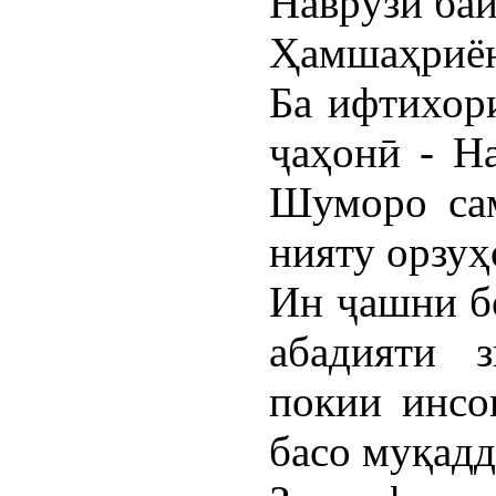
Ҳамшаҳриён
Ба ифтихор
ҷаҳонӣ - Н
Шуморо сам
нияту орзуҳ
Ин ҷашни б
абадияти з
покии инсо
басо муқадд