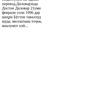
перевод.Диловарзода
Достон Диловар 21уми
феврали соли 1996 дар
шаҳри Бӯстон таваллуд
шуда, миллатааш тоҷик,
маълумот олӣ...