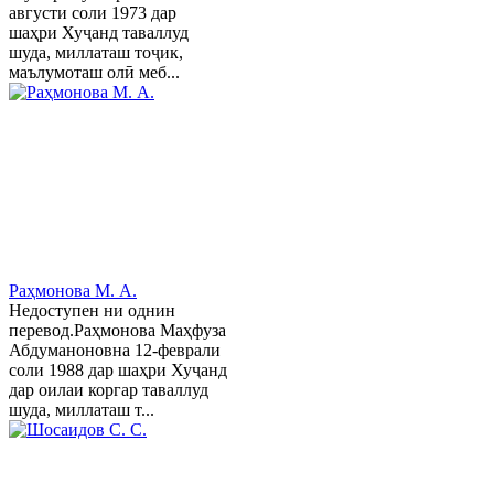
августи соли 1973 дар
шаҳри Хуҷанд таваллуд
шуда, миллаташ тоҷик,
маълумоташ олӣ меб...
Раҳмонова М. А.
Недоступен ни однин
перевод.Раҳмонова Маҳфуза
Абдуманоновна 12-феврали
соли 1988 дар шаҳри Хуҷанд
дар оилаи коргар таваллуд
шуда, миллаташ т...