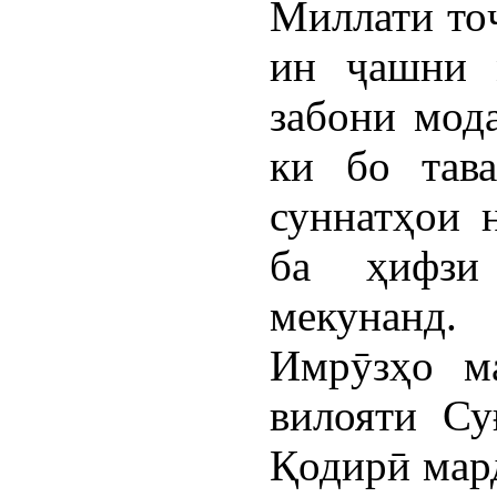
Миллати тоҷ
ин ҷашни 
забони мода
ки бо тав
суннатҳои 
ба ҳифзи
мекунанд.
Имрӯзҳо м
вилояти Су
Қодирӣ мар