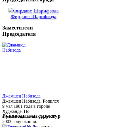
Фирдавс Шарифзода
Заместители
Председателя
Джамшед Набизода
Джамшед Набизода. Родился
9 мая 1981 года в городе
Худжанде. По
Руководители структур
национальности таджик. В
2003 году окончил
Таджикский университет