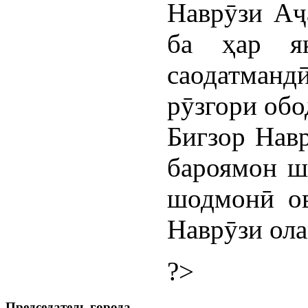
Наврӯзи Аҷ
ба ҳар я
саодатманд
рӯзгори обо
Бигзор Навр
бароямон ш
шодмонӣ ов
Наврӯзи ола
?>
Председатель города