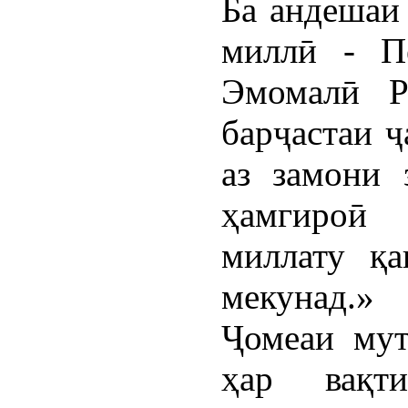
Ба андешаи 
миллӣ - П
Эмомалӣ Р
барҷастаи ҷ
аз замони 
ҳамгироӣ 
миллату қа
мекунад.»
Ҷомеаи мут
ҳар вақт