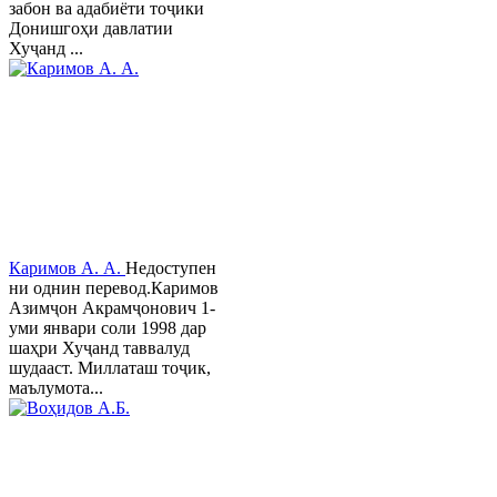
забон ва адабиёти тоҷики
Донишгоҳи давлатии
Хуҷанд ...
Каримов А. А.
Недоступен
ни однин перевод.Каримов
Азимҷон Акрамҷонович 1-
уми январи соли 1998 дар
шаҳри Хуҷанд таввалуд
шудааст. Миллаташ тоҷик,
маълумота...