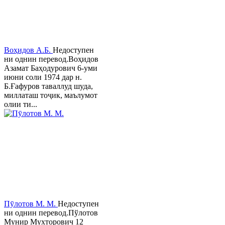
Воҳидов А.Б.
Недоступен
ни однин перевод.Воҳидов
Азамат Баҳодурович 6-уми
июни соли 1974 дар н.
Б.Ғафуров таваллуд шуда,
миллаташ тоҷик, маълумот
олии ти...
Пӯлотов М. М.
Недоступен
ни однин перевод.Пўлотов
Мунир Мухторович 12