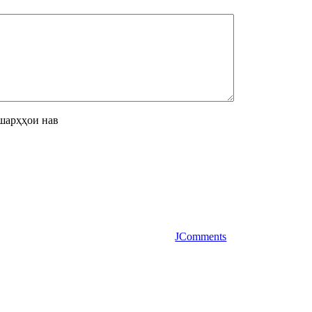
шарҳҳои нав
JComments