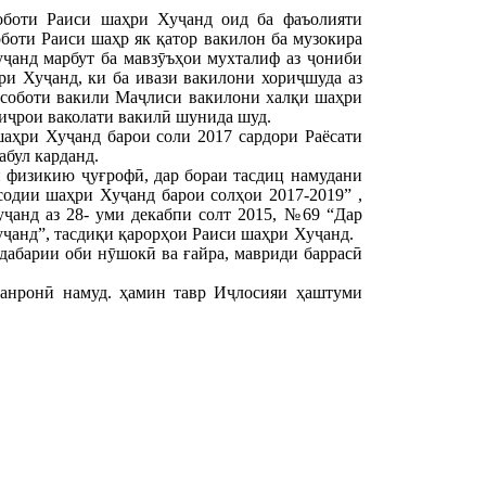
соботи Раиси шаҳри Хуҷанд оид ба фаъолияти
боти Раиси шаҳр як қатор вакилон ба музокира
уҷанд марбут ба мавзӯъҳои мухталиф аз ҷониби
и Хуҷанд, ки ба ивази вакилони хориҷшуда аз
исоботи вакили Маҷлиси вакилони халқи шаҳри
иҷрои ваколати вакилӣ шунида шуд.
шаҳри Хуҷанд барои соли 2017 сардори Раёсати
абул карданд.
и физикию ҷуғрофӣ, дар бораи тасдиц намудани
дии шаҳри Хуҷанд барои солҳои 2017-2019” ,
ҷанд аз 28- уми декабпи солт 2015, №69 “Дар
уҷанд”, тасдиқи қарорҳои Раиси шаҳри Хуҷанд.
дабарии оби нӯшокӣ ва ғайра, мавриди баррасӣ
анронӣ намуд. ҳамин тавр Иҷлосияи ҳаштуми