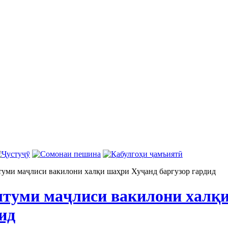
уми маҷлиси вакилони халқи шаҳри Хуҷанд баргузор гардид
туми маҷлиси вакилони халқ
ид