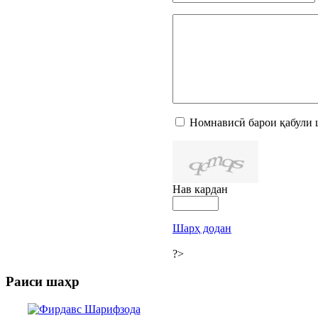
Номнависӣ барои қабули 
Нав кардан
Шарҳ додан
?>
Раиси шаҳр