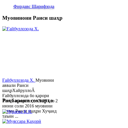
Фирдавс Шарифзода
Муовинони Раиси шаҳр
Ғайбуллозода Х.
Муовини
аввали Раиси
шаҳрХайруллоÂ
Ғайбуллозода бо қарори
Роҳбарони сохторҳо
Раиси шаҳр таҳти №281 аз 2
июни соли 2016 муовини
якуми Раиси шаҳри Хуҷанд
таъин ...