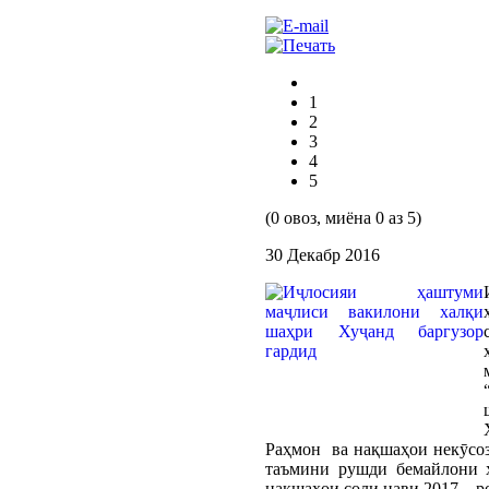
1
2
3
4
5
(0 овоз, миёна 0 аз 5)
30 Декабр 2016
Раҳмон ва нақшаҳои некӯсо
таъмини рушди бемайлони ҳ
нақшаҳои соли нави 2017 – ро