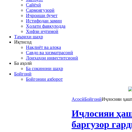
Сайёҳӣ
Сармоягузорӣ
Иҷроиши буҷет
Истифодаи замин
Ҳолати фавқулодда
Хифзи иҷтимоӣ
Таърихи шаҳр
Иқтисод
Нақлиёт ва алоқа
Савдо ва хизматрасонӣ
Лоиҳаҳои инвеститсионӣ
Ба аҳолӣ
Ба сокинони шаҳр
Бойгонӣ
Бойгонии ахборот
Асосӣ
Бойгонӣ
Иҷлосияи ҳашт
Иҷлосияи ҳаш
баргузор гард