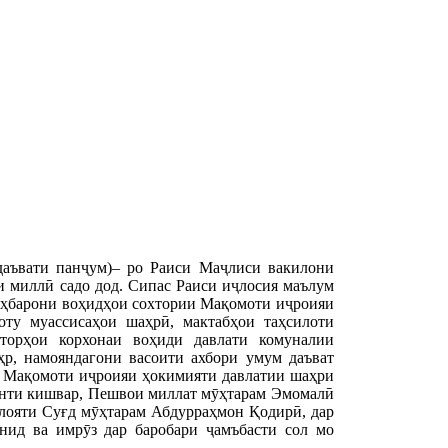
аъвати панҷум)– ро Раиси Маҷлиси вакилони
 миллӣ садо дод. Сипас Раиси иҷлосия маълум
роҳбарони воҳидҳои сохтории Мақомоти иҷроияи
оту муассисаҳои шаҳрӣ, мактабҳои таҳсилоти
торҳои корхонаи воҳиди давлати комуналии
р, намояндагони васоити ахбори умум даъват
 Мақомоти иҷроияи ҳокимияти давлатии шаҳри
енти кишвар, Пешвои миллат мӯҳтарам Эмомалӣ
лояти Суғд мӯҳтарам Абдурраҳмон Қодирӣ, дар
нид ва имрӯз дар баробари ҷамъбасти сол мо