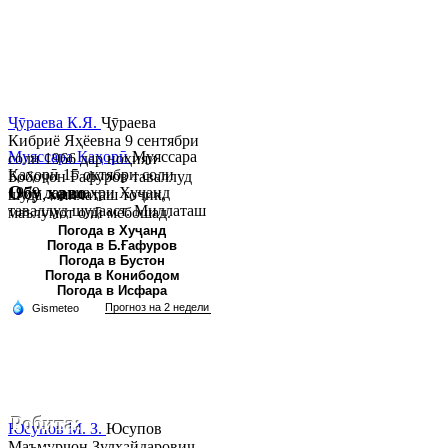
Ҷӯраева К.Я.
Ҷӯраева
Кибриё Яҳёевна 9 сентябри
Муяссара Қаҳорӣ
Муяссара
соли 1966 дар ноҳияи
Қаҳорӣ 15 октябри соли
Бобоҷон Ғафуров таваллуд
Обу хаво
1979 дар шаҳри Хуҷанд
шуда, миллаташ тоҷик,
таваллуд шудааст. Миллаташ
маълумот олӣ мебошад.
тоҷик. Маълумот олӣ. Соли
Соли 1997 Донишг...
Погода в Хуҷанд
Погода в Б.Ғафуров
2002 Донишгоҳи давлатии
Погода в Бустон
Хуҷанд ба...
Погода в Конибодом
Погода в Исфара
Робита:
Юсупов М. З.
Юсупов
Маъмурҷон Зулҳайдарович