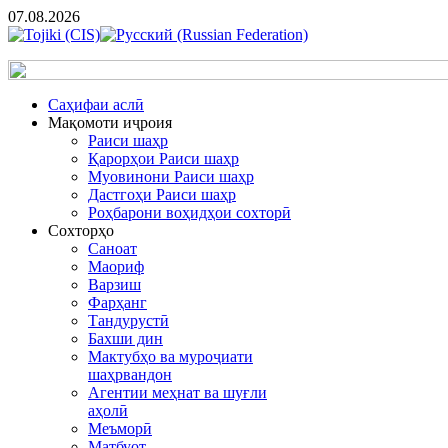
07.08.2026
Cаҳифаи аслӣ
Мақомоти иҷроия
Раиси шаҳр
Қарорҳои Раиси шаҳр
Муовинони Раиси шаҳр
Дастгоҳи Раиси шаҳр
Роҳбарони воҳидҳои сохторӣ
Сохторҳо
Саноат
Маориф
Варзиш
Фарҳанг
Тандурустӣ
Бахши дин
Мактубҳо ва муроҷиати
шаҳрвандон
Агентии меҳнат ва шуғли
аҳолӣ
Меъморӣ
Матбуот