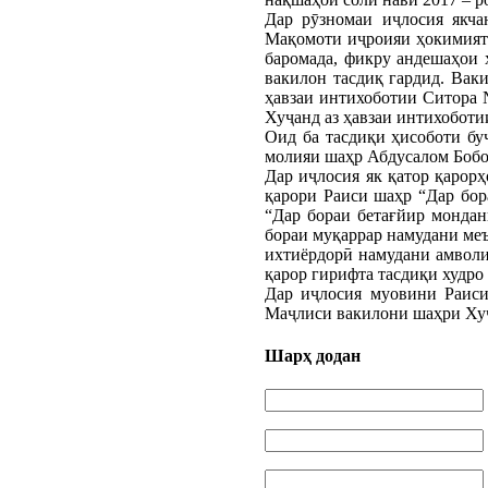
Дар рӯзномаи иҷлосия якча
Мақомоти иҷроияи ҳокимияти
баромада, фикру андешаҳои 
вакилон тасдиқ гардид. Вак
ҳавзаи интихоботии Ситора 
Хуҷанд аз ҳавзаи интихобот
Оид ба тасдиқи ҳисоботи бу
молияи шаҳр Абдусалом Бобоҷ
Дар иҷлосия як қатор қарор
қарори Раиси шаҳр “Дар бо
“Дар бораи бетағйир монда
бораи муқаррар намудани меъ
ихтиёрдорӣ намудани амволи
қарор гирифта тасдиқи худро 
Дар иҷлосия муовини Раиси
Маҷлиси вакилони шаҳри Хуҷ
Шарҳ додан