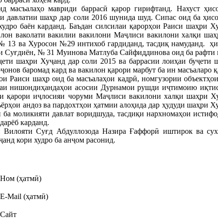
нд масъалаҳо мавриди баррасӣ қарор гирифтанд. Нахуст ҳи
 давлатии шаҳр дар соли 2016 шунида шуд. Сипас оид ба ҳисо
худро баён карданд. Баъдан силсилаи қарорҳои Раиси шаҳри Х
илон ваколати вакилии вакилони Маҷлиси вакилони халқи шаҳр
№ 13 ва Хуросон №29 интихоб гардиданд, тасдиқ намуданд. ҳ
ии Суғдиён, № 31 Муинова Матлуба Сайфиддинова оид ба рафти 
ҷети шаҳри Хуҷанд дар соли 2015 ва баррасии лоиҳаи буҷети 
онов баромад кард ва вакилон қарори марбут ба ин масъаларо қ
ҳои Раиси шаҳр оид ба масъалаҳои кадрӣ, номгузории объектҳо
раи нишондиҳандаҳои асосии Дурнамои рушди иҷтимоию иқтисо
ни қарори иҷлосияи чоруми Маҷлиси вакилони халқи шаҳри Ху
ёрҳои андоз ва пардохтҳои ҳатмии алоҳида дар ҳудуди шаҳри Х
 ба моликияти давлат воридшуда, тасдиқи нархномаҳои истифо
дарёб карданд.
 Вилояти Суғд Абдуллозода Назира Ғаффорӣ иштирок ва сух
анд кори худро ба анҷом расонид.
Ном (ҳатмӣ)
E-Mail (ҳатмӣ)
Сайт