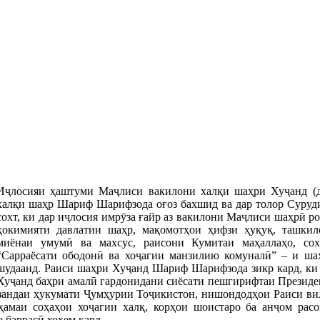
Иҷлосияи ҳаштуми Маҷлиси вакилони халқи шаҳри Хуҷанд (д
халқи шаҳр Шариф Шарифзода оғоз бахшид ва дар толор Суруди
сохт, ки дар иҷлосия имрӯза ғайр аз вакилони Маҷлиси шаҳрӣ 
ҳокимияти давлатии шаҳр, мақомотҳои ҳифзи ҳуқуқ, ташкил
миёнаи умумӣ ва махсус, раисони Кумитаи маҳаллаҳо, сох
“Сарраёсати ободонӣ ва хоҷагии манзилию комуналӣ” – и шаҳ
шудаанд. Раиси шаҳри Хуҷанд Шариф Шарифзода зикр кард, ки
Хуҷанд баҳри амалӣ гардонидани сиёсати пешгирифтаи Презид
зандаи ҳукумати Ҷумҳурии Тоҷикистон, нишондодҳои Раиси ви
амаи соҳаҳои хоҷагии халқ, корҳои шоистаро ба анҷом расо
 баррасӣ хоҳем кард.