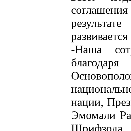
соглашен
результат
развивается 
-Наша сотр
благодаря
Осново
националь
нации, През
Эмомали Рах
Шрифзода 