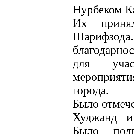
Нурбеком К
Их приня
Шарифз
благодарно
для уча
мероприя
города.
Было отмече
Худжанд и
Было подп