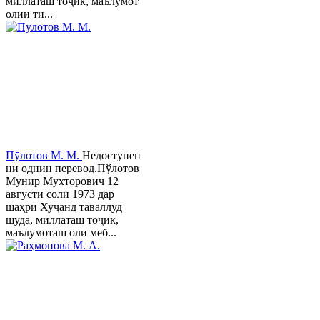
миллаташ тоҷик, маълумот
олии ти...
Пӯлотов М. М.
Недоступен
ни однин перевод.Пўлотов
Мунир Мухторович 12
августи соли 1973 дар
шаҳри Хуҷанд таваллуд
шуда, миллаташ тоҷик,
маълумоташ олӣ меб...