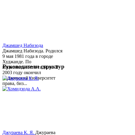
Джамшед Набизода
Джамшед Набизода. Родился
9 мая 1981 года в городе
Худжанде. По
Руководители структур
национальности таджик. В
2003 году окончил
Таджикский университет
права, биз...
Джураева К. Я.
Джураева