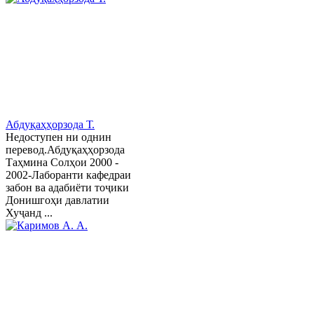
Абдуқаҳҳорзода Т.
Недоступен ни однин
перевод.Абдуқаҳҳорзода
Таҳмина Солҳои 2000 -
2002-Лаборанти кафедраи
забон ва адабиёти тоҷики
Донишгоҳи давлатии
Хуҷанд ...