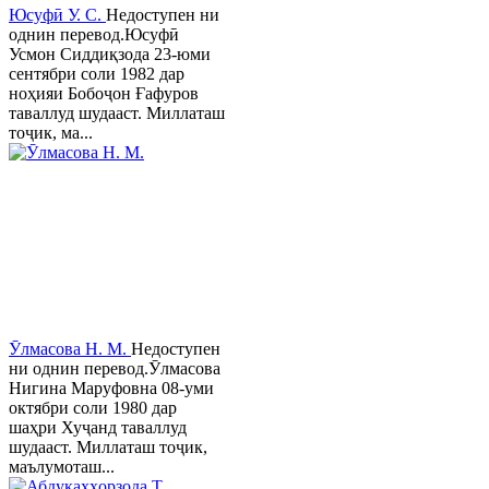
Юсуфӣ У. C.
Недоступен ни
однин перевод.Юсуфӣ
Усмон Сиддиқзода 23-юми
сентябри соли 1982 дар
ноҳияи Бобоҷон Ғафуров
таваллуд шудааст. Миллаташ
тоҷик, ма...
Ӯлмасова Н. М.
Недоступен
ни однин перевод.Ӯлмасова
Нигина Маруфовна 08-уми
октябри соли 1980 дар
шаҳри Хуҷанд таваллуд
шудааст. Миллаташ тоҷик,
маълумоташ...