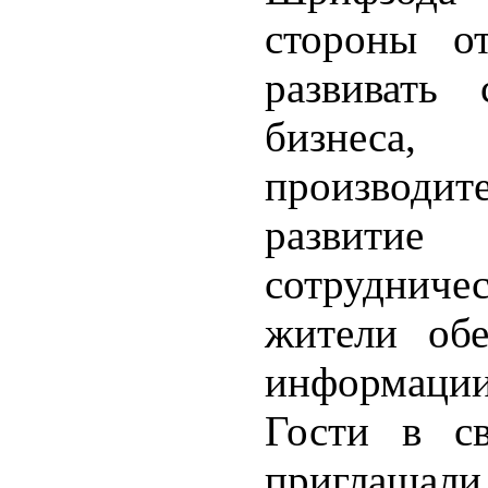
стороны о
развивать 
бизнеса
производи
развитие
сотрудниче
жители об
информации 
Гости в с
приглашали