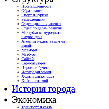
Промышленность
Образование
Спорт и Туризм
Ремесленники
Отдел здравоохранения
Отдел по делам религий
Мактубҳо ва муроҷиати
шаҳрвандон
Агентии меҳнат ва шуғли
аҳолӣ
Меъморӣ
Матбуот
Сайёҳӣ
Сармоягузорӣ
Иҷроиши буҷет
Истифодаи замин
Ҳолати фавқулодда
Хифзи иҷтимоӣ
История города
Экономика
Транспорт и связь