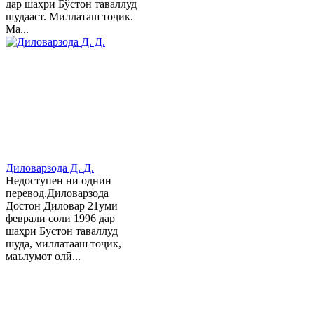
дар шаҳри Бўстон таваллуд
шудааст. Миллаташ тоҷик.
Ма...
Диловарзода Д. Д.
Недоступен ни однин
перевод.Диловарзода
Достон Диловар 21уми
феврали соли 1996 дар
шаҳри Бӯстон таваллуд
шуда, миллатааш тоҷик,
маълумот олӣ...