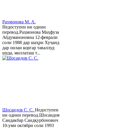
Раҳмонова М. А.
Недоступен ни однин
перевод.Раҳмонова Маҳфуза
Абдуманоновна 12-феврали
соли 1988 дар шаҳри Хуҷанд
дар оилаи коргар таваллуд
шуда, миллаташ т...
Шосаидов С. С.
Недоступен
ни однин перевод.Шосаидов
Саидакбар Саидқурбонович
10-уми октябри соли 1993