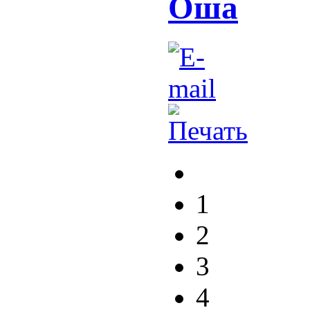
Оша
1
2
3
4