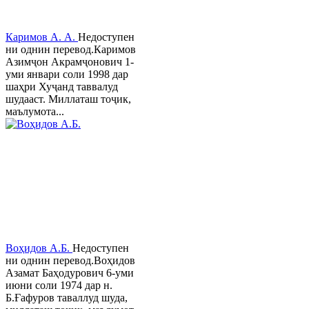
Каримов А. А.
Недоступен
ни однин перевод.Каримов
Азимҷон Акрамҷонович 1-
уми январи соли 1998 дар
шаҳри Хуҷанд таввалуд
шудааст. Миллаташ тоҷик,
маълумота...
Воҳидов А.Б.
Недоступен
ни однин перевод.Воҳидов
Азамат Баҳодурович 6-уми
июни соли 1974 дар н.
Б.Ғафуров таваллуд шуда,