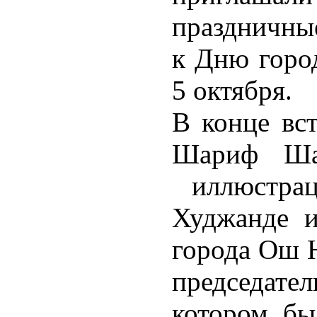
праздничны
к Дню горо
5 октября.
В конце вст
Шариф Шар
иллюстрац
Худжанде и
города Ош 
председат
котором бы