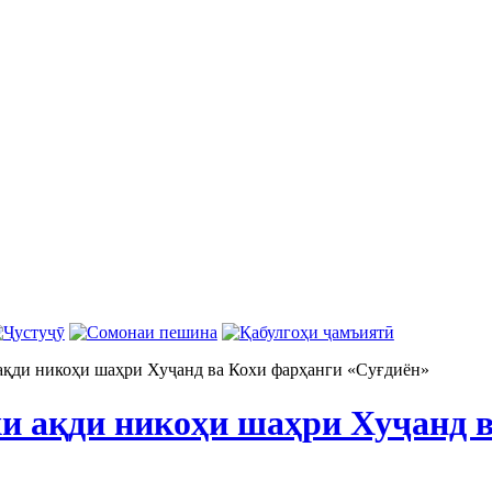
ақди никоҳи шаҳри Хуҷанд ва Кохи фарҳанги «Суғдиён»
и ақди никоҳи шаҳри Хуҷанд в