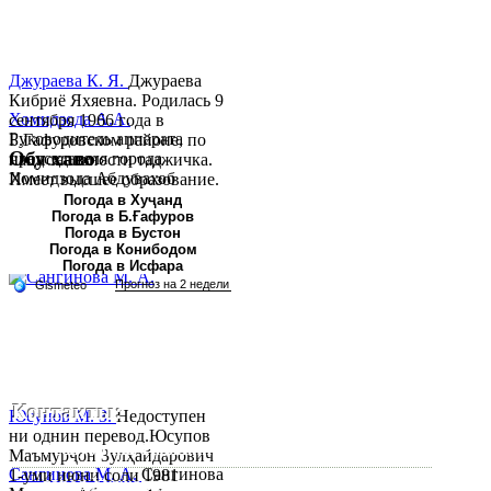
Джураева К. Я.
Джураева
Кибриё Яхяевна. Родилась 9
Хомидзода А.А.
сентября 1966 года в
Руководитель аппарата
Б.Гафуровском районе, по
Обу хаво
председателя города
национальности таджичка.
Хомидзода Абдувахоб
Имеет высшее образование.
Абдумаджид родился 8
В 1997 ...
Погода в Хуҷанд
Погода в Б.Ғафуров
июня 1978 года в городе
Погода в Бустон
Худжанде. По
Погода в Конибодом
национальности...
Погода в Исфара
Контакты:
Юсупов М. З.
Недоступен
ни однин перевод.Юсупов
Республика Таджикистан, Согдийскый область,
Маъмурҷон Зулҳайдарович
Сангинова М. А.
Сангинова
1-уми июни соли 1981
город Худжанд, проспект Р.Набиева 39.