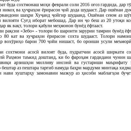
ат буда сохтмонаш моҳи феврали соли 2016 оғоз гардида, дар тӯ
и никоҳ ва ҳуҷраҳои ёрирасон ҷой дода шудааст. Дар ошёнаи д
ҳрвандони шаҳри Хуҷанд ҷойгир шудаанд. Ошёнаи сеюм аз шӯъ
 вилояти Суғд иборат мебошад. Дар ин ҷо беш аз 20 утоқи ко
ар як вақт, толори қабули меҳмонон бунёд ёфтааст.
 рақсии «Зебо» - толори бо шароити зарурии тамрин бунёд ёфт
о 80 кат ва хуҷраҳои ёрирасон сохта шудааст. Толори намо
ар вохӯриҳо барои 700 ҷойи нишаст, бо ороиши усули меъмор
и сохтмони асосӣ вилоят буда, пудратчии асосӣ ширкати 
ӣ Раҳмон таъкид доштанд, ки бо фароҳам гардидани чунин шар
ашвиқи арзишҳои милливу инсонӣ ва густариши маърифату 
 бештар аз пештара тарғиб намуда баҳри мардуми минтақа хидм
и нави хуштарҳу замонавии мазкур аз ҳисоби маблағҳои буҷе