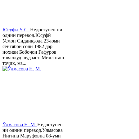
Юсуфӣ У. C.
Недоступен ни
однин перевод.Юсуфӣ
Усмон Сиддиқзода 23-юми
сентябри соли 1982 дар
ноҳияи Бобоҷон Ғафуров
таваллуд шудааст. Миллаташ
тоҷик, ма...
Ӯлмасова Н. М.
Недоступен
ни однин перевод.Ӯлмасова
Нигина Маруфовна 08-уми