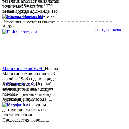
Муяссар Абдукахоровна
таваллуд шудааст. Миллаташ
родилась 15 октября 1979
тоҷик, маълумот олӣ
Тел:/
Факс
:
992 3422 6-02-44, 992 3422 6-74-28
года в городе Худжанде. По
мебошад. Соли...
национальности таджичка.
www.khujand.tj
,
e-mail:
mihd.khujand@gmail.com
Имеет высшее образование.
В 200...
© 2013-2018 Разработчик и техническая поддержка
ОО ЦИТ "Кова"
Маликисломов Н. Н.
Насим
Маликисломов родился 23
октября 1986 года в городе
Гайбуллозода Х.
Первый
Худжанде в семье
заместитель председателя
служащего. В 1994 году
города
пошел в среднюю школу
ХуджандГайбуллозода
№18 города Худжанда, ...
Хайрулло назначен на
данную должность по
постановлению
Председателя города ...