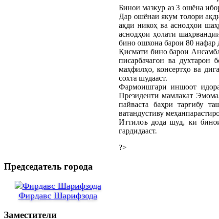
Бинои мазкур аз 3 ошёна ибор
Дар ошёнаи якум толори ақд
ақди никоҳ ва аснодҳои ша
аснодҳои ҳолати шаҳрвандии
бино ошхона барои 80 нафар д
Қисмати бино барои Ансамбли
писарбачагон ва духтарон б
маҳфилҳо, консертҳо ва диг
сохта шудааст.
Фармоишгари иншоот идора
Президенти мамлакат Эмомал
пайваста баҳри тарғибу т
ватандустиву меҳанпарастиро
Иттилоъ дода шуд, ки бино
гардидааст.
?>
Председатель города
Фирдавс Шарифзода
Заместители