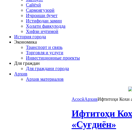
Сайёҳӣ
Сармоягузорӣ
Иҷроиши буҷет
Истифодаи замин
Ҳолати фавқулодда
Хифзи иҷтимоӣ
История города
Экономика
Транспорт и связь
Торговля и услуги
Инвестиционные проекты
Для граждан
Для граждани города
Архив
Архив материалов
Асосӣ
Архив
Ифтитоҳи Кохи 
Ифтитоҳи Кох
«Суғдиён»