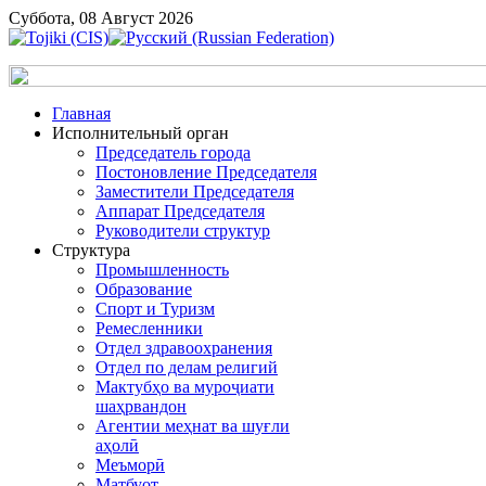
Суббота, 08 Август 2026
Главная
Исполнительный орган
Председатель города
Постоновление Председателя
Заместители Председателя
Аппарат Председателя
Руководители структур
Структура
Промышленность
Образование
Спорт и Туризм
Ремесленники
Отдел здравоохранения
Отдел по делам религий
Мактубҳо ва муроҷиати
шаҳрвандон
Агентии меҳнат ва шуғли
аҳолӣ
Меъморӣ
Матбуот