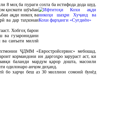
ли 8 моҳ ба пураги сохта ба истифода дода шуд.
уюм қисмати шӯъбаи
баи ақди никоҳ ва
рӣ ва дар таҳхонаи
ааст. Хобгоҳ барои
иш ва гузаронидани
ӣ ва санъати миллӣ
сохтмонии ҶДММ «Евростройсервис» мебошад.
оит кормандони ин даргоҳро зарураст аст, ки
завқи баланди мардум қарор дошта, масоили
ати одилонаро анҷом диҳанд.
тӣ бо харҷи беш аз 30 миллион сомонӣ бунёд