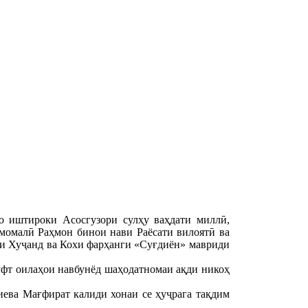
о иштироки Асосгузори сулҳу ваҳдати миллӣ,
омалӣ Раҳмон бинои нави Раёсати вилоятӣ ва
ри Хуҷанд ва Кохи фарҳанги «Суғдиён» мавриди
ҷуфт оилаҳои навбунёд шаҳодатномаи ақди никоҳ
ева Мағфират калиди хонаи се ҳуҷрага тақдим