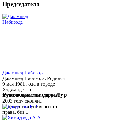
Председателя
Джамшед Набизода
Джамшед Набизода. Родился
9 мая 1981 года в городе
Худжанде. По
Руководители структур
национальности таджик. В
2003 году окончил
Таджикский университет
права, биз...