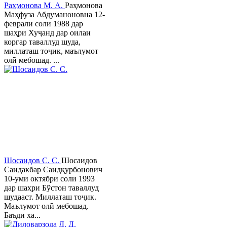
Раҳмонова М. А.
Раҳмонова
Маҳфуза Абдуманоновна 12-
феврали соли 1988 дар
шаҳри Хуҷанд дар оилаи
коргар таваллуд шуда,
миллаташ тоҷик, маълумот
олӣ мебошад. ...
Шосаидов С. С.
Шосаидов
Саидакбар Саидқурбонович
10-уми октябри соли 1993
дар шаҳри Бўстон таваллуд
шудааст. Миллаташ тоҷик.
Маълумот олӣ мебошад.
Баъди ха...