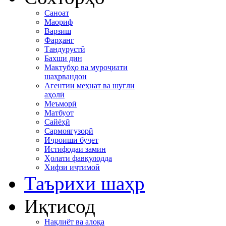
Саноат
Маориф
Варзиш
Фарҳанг
Тандурустӣ
Бахши дин
Мактубҳо ва муроҷиати
шаҳрвандон
Агентии меҳнат ва шуғли
аҳолӣ
Меъморӣ
Матбуот
Сайёҳӣ
Сармоягузорӣ
Иҷроиши буҷет
Истифодаи замин
Ҳолати фавқулодда
Хифзи иҷтимоӣ
Таърихи шаҳр
Иқтисод
Нақлиёт ва алоқа