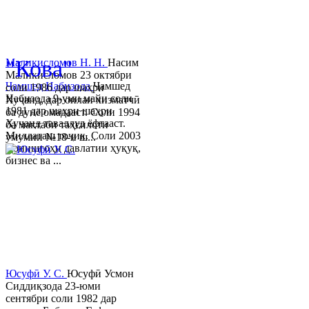
© 2013-2023 Таҳиягар ва дас
"Кова"
Маликисломов Н. Н.
Насим
Маликисломов 23 октябри
Ҷамшед Набизода
Ҷамшед
соли 1986 дар шаҳри
Набизода 9-уми майи соли
Хуҷанд, дар оилаи хизматчӣ
1981 дар шаҳри шаҳри
ба дунё омадааст. Соли 1994
Хуҷанд таваллуд ёфтааст.
ба мактаби таҳсилоти
Миллаташ тоҷик. Соли 2003
умумии №18-и ш...
Донишгоҳи давлатии ҳуқуқ,
бизнес ва ...
Юсуфӣ У. C.
Юсуфӣ Усмон
Сиддиқзода 23-юми
сентябри соли 1982 дар