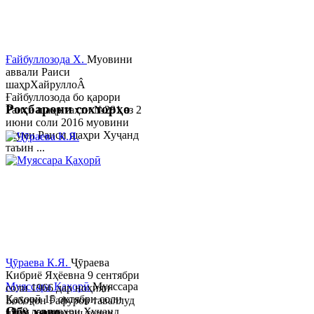
Ғайбуллозода Х.
Муовини
аввали Раиси
шаҳрХайруллоÂ
Ғайбуллозода бо қарори
Роҳбарони сохторҳо
Раиси шаҳр таҳти №281 аз 2
июни соли 2016 муовини
якуми Раиси шаҳри Хуҷанд
таъин ...
Ҷӯраева К.Я.
Ҷӯраева
Кибриё Яҳёевна 9 сентябри
Муяссара Қаҳорӣ
Муяссара
соли 1966 дар ноҳияи
Қаҳорӣ 15 октябри соли
Бобоҷон Ғафуров таваллуд
Обу хаво
1979 дар шаҳри Хуҷанд
шуда, миллаташ тоҷик,