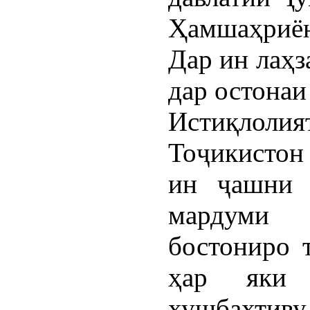
Ҳамшаҳриён
Дар ин лаҳз
дар остонаи
Истиқлоли
Тоҷикистон 
ин ҷашни 
мардуми 
бостониро т
ҳар яки
хушбахтиву 