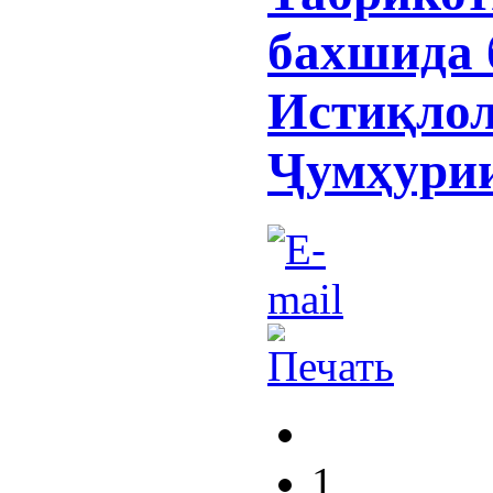
бахшида 
Истиқлол
Ҷумҳурии
1