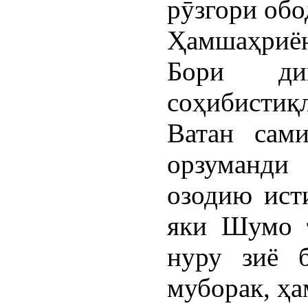
рӯзгори обо
Ҳамшаҳриён
Бори ди
соҳибистиқ
Ватан сами
орзуманди
озодию ист
яки Шумо т
нуру зиё 
муборак, ҳа