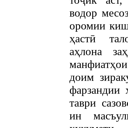
водор месоз
оромии киш
ҳастӣ тал
аҳлона за
манфиатҳо
доим зирак
фарзандии 
таври сазо
ин масъул