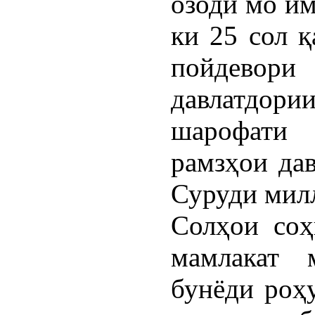
озоди мо им
ки 25 сол қ
пойдевори
давлатдории
шарофати
рамзҳои да
Суруди мил
Солҳои соҳ
мамлакат 
бунёди роҳу