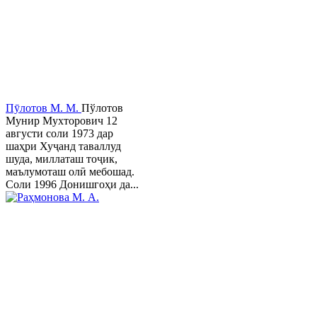
Пӯлотов М. М.
Пўлотов
Мунир Мухторович 12
августи соли 1973 дар
шаҳри Хуҷанд таваллуд
шуда, миллаташ тоҷик,
маълумоташ олӣ мебошад.
Соли 1996 Донишгоҳи да...