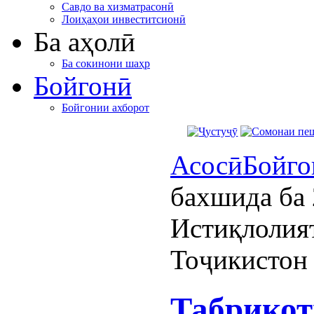
Савдо ва хизматрасонӣ
Лоиҳаҳои инвеститсионӣ
Ба аҳолӣ
Ба сокинони шаҳр
Бойгонӣ
Бойгонии ахборот
Асосӣ
Бойго
бахшида ба 
Истиқлолия
Тоҷикистон
Табрикот