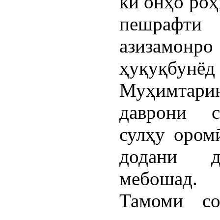
ки онҳо роҳ
пешрафт
азизамонро 
ҳуқуқбунёд 
Муҳимтар
даврони с
сулҳу оромӣ
додани д
мебошад.
Тамоми со