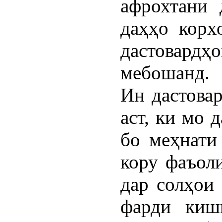
афрохтани 
даҳҳо корх
дастовардҳ
мебошанд.
Ин дастова
аст, ки мо 
бо меҳнати
кору фаъоли
дар солҳои 
фарди киш