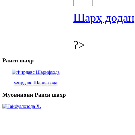
Шарҳ додан
?>
Раиси шаҳр
Фирдавс Шарифзода
Муовинони Раиси шаҳр