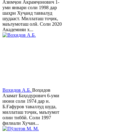
Азимҷон Акрамҷонович 1-
уми январи соли 1998 дар
шаҳри Хуҷанд таввалуд
шудааст. Миллаташ тоҷик,
маълумоташ олӣ. Соли 2020
Академияи х...
Воҳидов А.Б.
Воҳидов
Азамат Баҳодурович 6-уми
июни соли 1974 дар н.
Б.Ғафуров таваллуд шуда,
миллаташ тоҷик, маълумот
олии тиббӣ. Соли 1997
филиали Хучан...