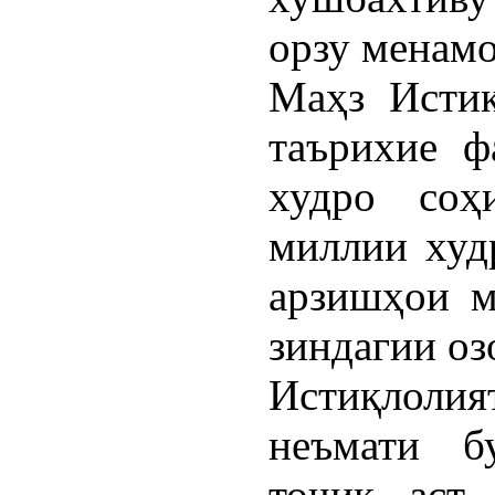
орзу менам
Маҳз Истиқ
таърихие ф
худро соҳ
миллии худ
арзишҳои м
зиндагии оз
Истиқлоли
неъмати б
тоҷик аст