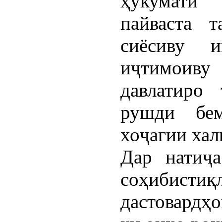
ҳукумати
пайваста 
сиёсиву и
иҷтимоиву
давлатиро 
рушди бем
хоҷагии хал
Дар натиҷ
соҳибист
дастовардҳо