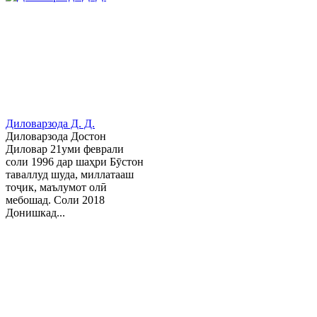
Диловарзода Д. Д.
Диловарзода Достон
Диловар 21уми феврали
соли 1996 дар шаҳри Бӯстон
таваллуд шуда, миллатааш
тоҷик, маълумот олӣ
мебошад. Соли 2018
Донишкад...