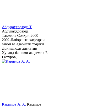
Абдуқаҳҳорзода Т.
Абдуқаҳҳорзода
Таҳмина Солҳои 2000 -
2002-Лаборанти кафедраи
забон ва адабиёти тоҷики
Донишгоҳи давлатии
Хуҷанд ба номи академик Б.
Ғафуров,...
Каримов А. А.
Каримов