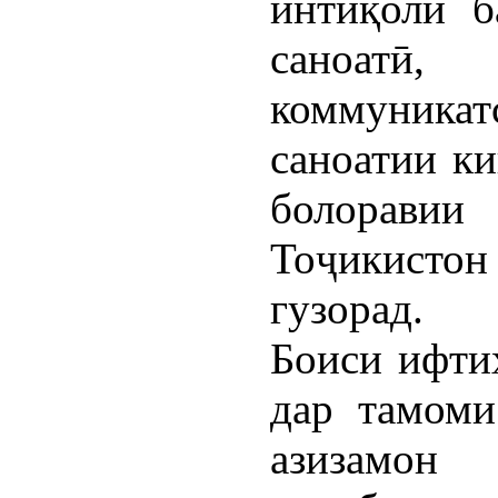
интиқоли б
саноатӣ,
коммуника
саноатии ки
болорав
Тоҷикистон
гузорад.
Боиси ифтих
дар тамоми
азизам