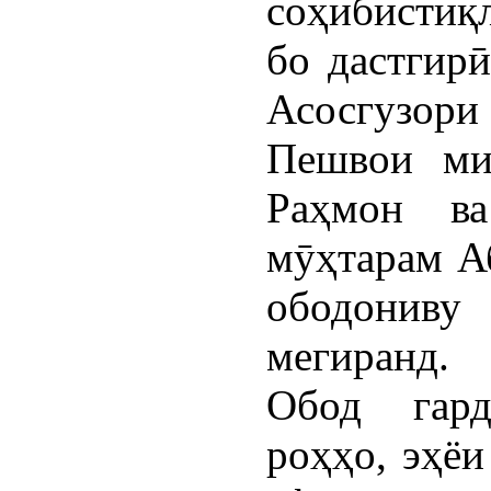
соҳибистиқл
бо дастгирӣ
Асосгузори
Пешвои ми
Раҳмон ва
мӯҳтарам А
ободониву 
мегиранд.
Обод гард
роҳҳо, эҳёи