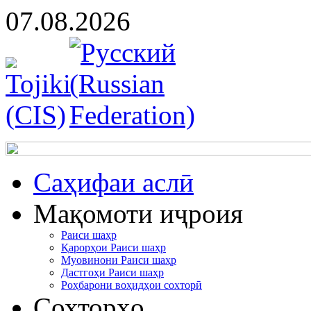
07.08.2026
Cаҳифаи аслӣ
Мақомоти иҷроия
Раиси шаҳр
Қарорҳои Раиси шаҳр
Муовинони Раиси шаҳр
Дастгоҳи Раиси шаҳр
Роҳбарони воҳидҳои сохторӣ
Сохторҳо