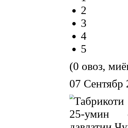
2
3
4
5
(0 овоз, миё
07 Сентябр 