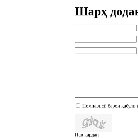
Шарҳ дода
Номнависӣ барои қабули 
Нав кардан