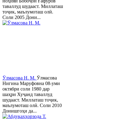
ноҳияи Бобоҷон Ғафуров
таваллуд шудааст. Миллаташ
тоҷик, маълумоташ олӣ.
Соли 2005 Дони...
Ӯлмасова Н. М.
Ӯлмасова
Нигина Маруфовна 08-уми
октябри соли 1980 дар
шаҳри Хуҷанд таваллуд
шудааст. Миллаташ тоҷик,
маълумоташ олӣ. Соли 2010
Донишгоҳи да...