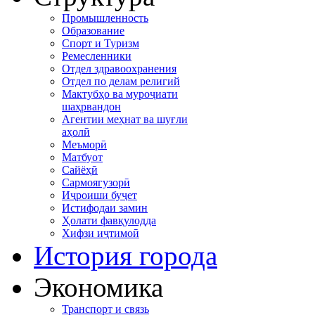
Промышленность
Образование
Спорт и Туризм
Ремесленники
Отдел здравоохранения
Отдел по делам религий
Мактубҳо ва муроҷиати
шаҳрвандон
Агентии меҳнат ва шуғли
аҳолӣ
Меъморӣ
Матбуот
Сайёҳӣ
Сармоягузорӣ
Иҷроиши буҷет
Истифодаи замин
Ҳолати фавқулодда
Хифзи иҷтимоӣ
История города
Экономика
Транспорт и связь