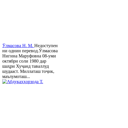
Ӯлмасова Н. М.
Недоступен
ни однин перевод.Ӯлмасова
Нигина Маруфовна 08-уми
октябри соли 1980 дар
шаҳри Хуҷанд таваллуд
шудааст. Миллаташ тоҷик,
маълумоташ...