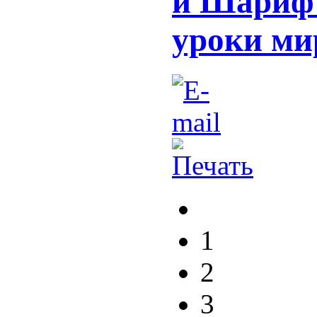
и Шариф
уроки ми
1
2
3