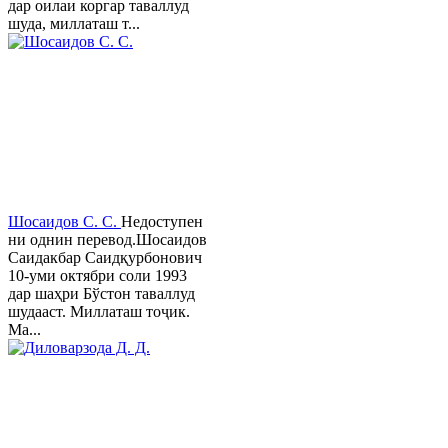
дар оилаи коргар таваллуд
шуда, миллаташ т...
Шосаидов С. С.
Недоступен
ни однин перевод.Шосаидов
Саидакбар Саидқурбонович
10-уми октябри соли 1993
дар шаҳри Бўстон таваллуд
шудааст. Миллаташ тоҷик.
Ма...