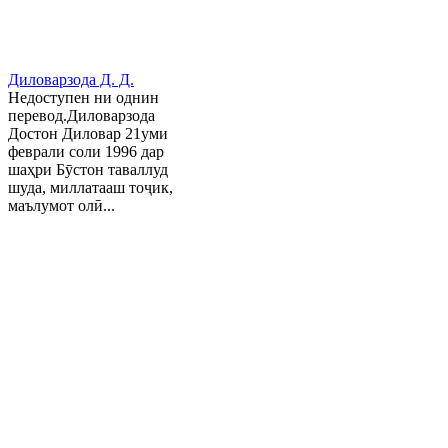
Диловарзода Д. Д.
Недоступен ни однин
перевод.Диловарзода
Достон Диловар 21уми
феврали соли 1996 дар
шаҳри Бӯстон таваллуд
шуда, миллатааш тоҷик,
маълумот олӣ...