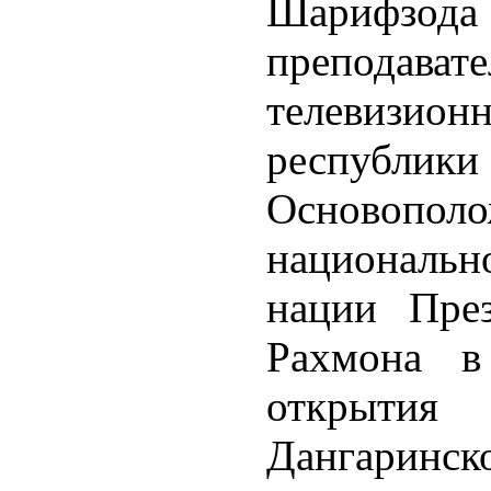
Шарифзода 
препода
телевизион
респуб
Осново
националь
нации Пре
Рахмона в
открытия
Дангаринск