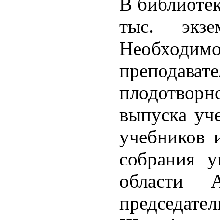
В библиотек
тыс. экзе
Необход
преподават
плодотво
выпуска уч
учебников 
собрания у
области 
председ