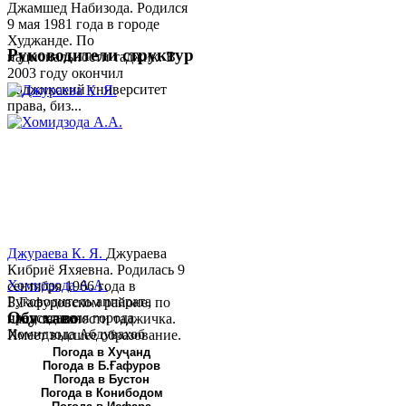
Джамшед Набизода. Родился
9 мая 1981 года в городе
Худжанде. По
Руководители структур
национальности таджик. В
2003 году окончил
Таджикский университет
права, биз...
Джураева К. Я.
Джураева
Кибриё Яхяевна. Родилась 9
Хомидзода А.А.
сентября 1966 года в
Руководитель аппарата
Б.Гафуровском районе, по
Обу хаво
председателя города
национальности таджичка.
Хомидзода Абдувахоб
Имеет высшее образование.
Абдумаджид родился 8
В 1997 ...
Погода в Хуҷанд
Погода в Б.Ғафуров
июня 1978 года в городе
Погода в Бустон
Худжанде. По
Погода в Конибодом
национальности...