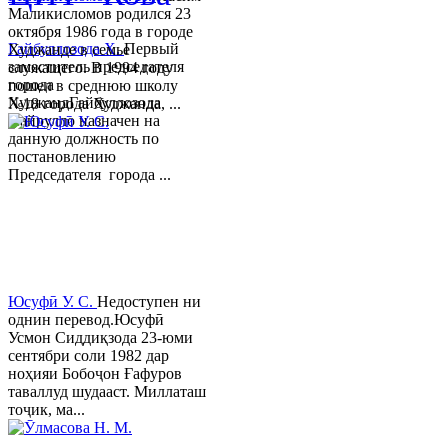
Маликисломов родился 23
октября 1986 года в городе
Гайбуллозода Х.
Первый
Худжанде в семье
заместитель председателя
служащего. В 1994 году
города
пошел в среднюю школу
ХуджандГайбуллозода
№18 города Худжанда, ...
Хайрулло назначен на
данную должность по
постановлению
Председателя города ...
Юсуфӣ У. C.
Недоступен ни
однин перевод.Юсуфӣ
Усмон Сиддиқзода 23-юми
сентябри соли 1982 дар
ноҳияи Бобоҷон Ғафуров
таваллуд шудааст. Миллаташ
тоҷик, ма...