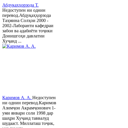
Абдуқаҳҳорзода Т.
Недоступен ни однин
перевод.Абдуқаҳҳорзода
Таҳмина Солҳои 2000 -
2002-Лаборанти кафедраи
забон ва адабиёти тоҷики
Донишгоҳи давлатии
Хуҷанд ...
Каримов А. А.
Недоступен
ни однин перевод.Каримов
Азимҷон Акрамҷонович 1-
уми январи соли 1998 дар
шаҳри Хуҷанд таввалуд
шудааст. Миллаташ тоҷик,