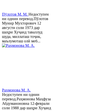
Пӯлотов М. М.
Недоступен
ни однин перевод.Пўлотов
Мунир Мухторович 12
августи соли 1973 дар
шаҳри Хуҷанд таваллуд
шуда, миллаташ тоҷик,
маълумоташ олӣ меб...
Раҳмонова М. А.
Недоступен ни однин
перевод.Раҳмонова Маҳфуза
Абдуманоновна 12-феврали
соли 1988 дар шаҳри Хуҷанд