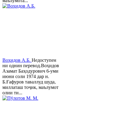
маълумота...
Воҳидов А.Б.
Недоступен
ни однин перевод.Воҳидов
Азамат Баҳодурович 6-уми
июни соли 1974 дар н.
Б.Ғафуров таваллуд шуда,
миллаташ тоҷик, маълумот
олии ти...