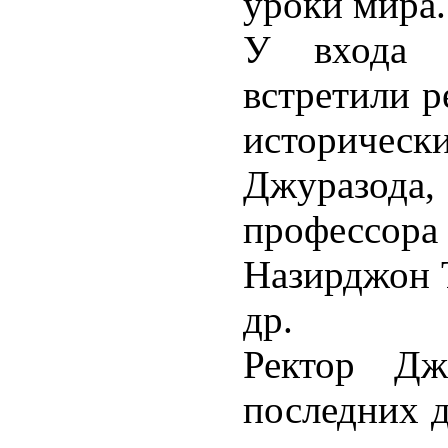
уроки мира.
У входа у
встретили р
историч
Джуразо
профессо
Назирджон Т
др.
Ректор Дж
последних 