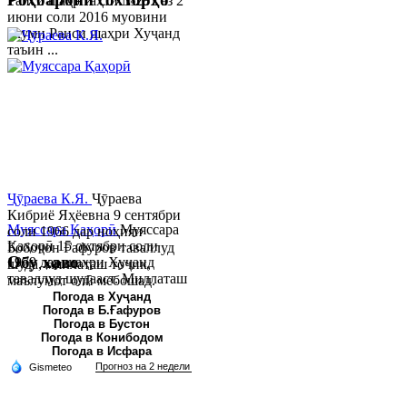
Раиси шаҳр таҳти №281 аз 2
июни соли 2016 муовини
якуми Раиси шаҳри Хуҷанд
таъин ...
Ҷӯраева К.Я.
Ҷӯраева
Кибриё Яҳёевна 9 сентябри
Муяссара Қаҳорӣ
Муяссара
соли 1966 дар ноҳияи
Қаҳорӣ 15 октябри соли
Бобоҷон Ғафуров таваллуд
Обу хаво
1979 дар шаҳри Хуҷанд
шуда, миллаташ тоҷик,
таваллуд шудааст. Миллаташ
маълумот олӣ мебошад.
тоҷик. Маълумот олӣ. Соли
Соли 1997 Донишг...
Погода в Хуҷанд
Погода в Б.Ғафуров
2002 Донишгоҳи давлатии
Погода в Бустон
Хуҷанд ба...
Погода в Конибодом
Погода в Исфара