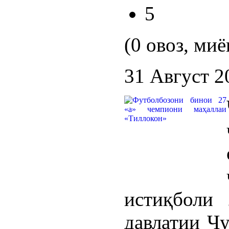
5
(0 овоз, миё
31 Август 2
истиқболи 
давлатии Ҷу