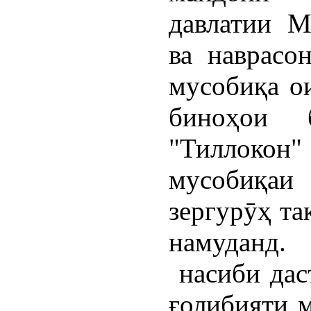
давлатии М
ва наврас
мусобиқа о
биноҳои б
"Тиллокон
мусобиқаи
зергурӯҳ та
намуданд.
насиби дас
ғолибияти м