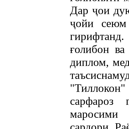
Дар ҷои дую
ҷойи сеюм
гирифтанд.
ғолибон ва
диплом, мед
таъсиснам
"Тиллокон"
сарфароз 
маросими
сардори Ра