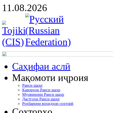
11.08.2026
Cаҳифаи аслӣ
Мақомоти иҷроия
Раиси шаҳр
Қарорҳои Раиси шаҳр
Муовинони Раиси шаҳр
Дастгоҳи Раиси шаҳр
Роҳбарони воҳидҳои сохторӣ
Сохторҳо