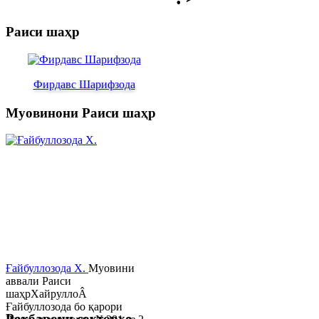
Раиси шаҳр
Фирдавс Шарифзода
Муовинони Раиси шаҳр
Ғайбуллозода Х.
Муовини
аввали Раиси
шаҳрХайруллоÂ
Ғайбуллозода бо қарори
Роҳбарони сохторҳо