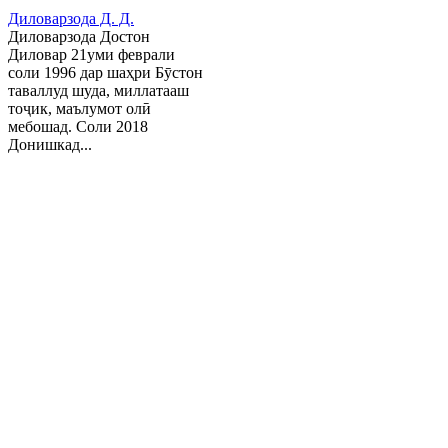
Диловарзода Д. Д.
Диловарзода Достон
Диловар 21уми феврали
соли 1996 дар шаҳри Бӯстон
таваллуд шуда, миллатааш
тоҷик, маълумот олӣ
мебошад. Соли 2018
Донишкад...