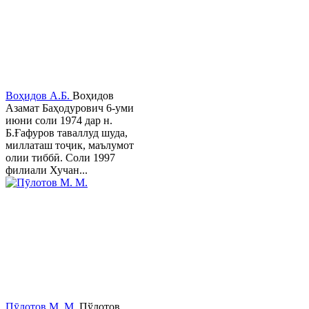
Воҳидов А.Б.
Воҳидов
Азамат Баҳодурович 6-уми
июни соли 1974 дар н.
Б.Ғафуров таваллуд шуда,
миллаташ тоҷик, маълумот
олии тиббӣ. Соли 1997
филиали Хучан...
Пӯлотов М. М.
Пўлотов