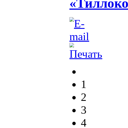
«Тиллок
1
2
3
4