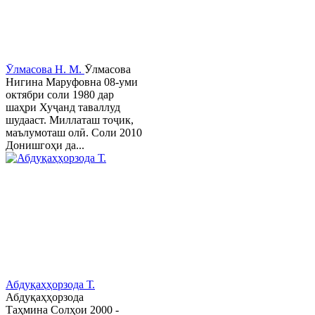
Ӯлмасова Н. М.
Ӯлмасова
Нигина Маруфовна 08-уми
октябри соли 1980 дар
шаҳри Хуҷанд таваллуд
шудааст. Миллаташ тоҷик,
маълумоташ олӣ. Соли 2010
Донишгоҳи да...
Абдуқаҳҳорзода Т.
Абдуқаҳҳорзода
Таҳмина Солҳои 2000 -