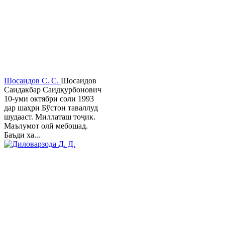
Шосаидов С. С.
Шосаидов
Саидакбар Саидқурбонович
10-уми октябри соли 1993
дар шаҳри Бўстон таваллуд
шудааст. Миллаташ тоҷик.
Маълумот олӣ мебошад.
Баъди ха...