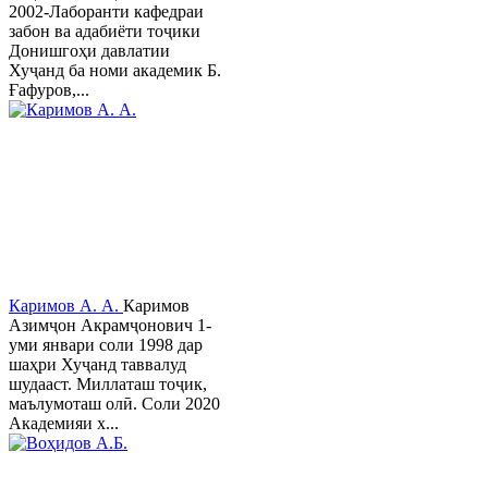
2002-Лаборанти кафедраи
забон ва адабиёти тоҷики
Донишгоҳи давлатии
Хуҷанд ба номи академик Б.
Ғафуров,...
Каримов А. А.
Каримов
Азимҷон Акрамҷонович 1-
уми январи соли 1998 дар
шаҳри Хуҷанд таввалуд
шудааст. Миллаташ тоҷик,
маълумоташ олӣ. Соли 2020
Академияи х...