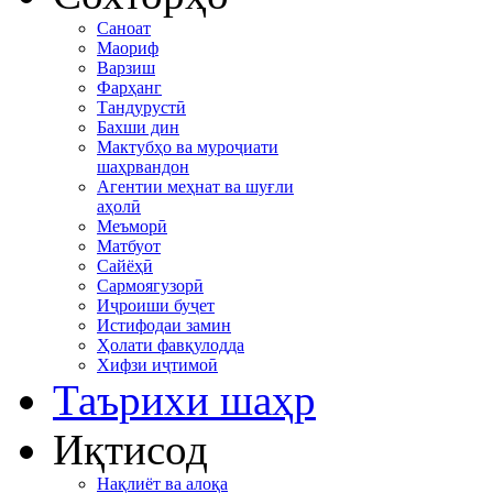
Саноат
Маориф
Варзиш
Фарҳанг
Тандурустӣ
Бахши дин
Мактубҳо ва муроҷиати
шаҳрвандон
Агентии меҳнат ва шуғли
аҳолӣ
Меъморӣ
Матбуот
Сайёҳӣ
Сармоягузорӣ
Иҷроиши буҷет
Истифодаи замин
Ҳолати фавқулодда
Хифзи иҷтимоӣ
Таърихи шаҳр
Иқтисод
Нақлиёт ва алоқа