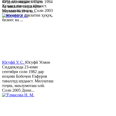
1981 дар шаҳри шаҳри
ба дунё омадааст. Соли 1994
Хуҷанд таваллуд ёфтааст.
ба мактаби таҳсилоти
Миллаташ тоҷик. Соли 2003
умумии №18-и ш...
Донишгоҳи давлатии ҳуқуқ,
бизнес ва ...
Юсуфӣ У. C.
Юсуфӣ Усмон
Сиддиқзода 23-юми
сентябри соли 1982 дар
ноҳияи Бобоҷон Ғафуров
таваллуд шудааст. Миллаташ
тоҷик, маълумоташ олӣ.
Соли 2005 Дони...