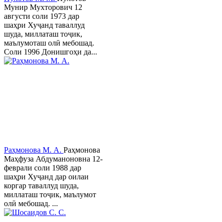
Мунир Мухторович 12
августи соли 1973 дар
шаҳри Хуҷанд таваллуд
шуда, миллаташ тоҷик,
маълумоташ олӣ мебошад.
Соли 1996 Донишгоҳи да...
Раҳмонова М. А.
Раҳмонова
Маҳфуза Абдуманоновна 12-
феврали соли 1988 дар
шаҳри Хуҷанд дар оилаи
коргар таваллуд шуда,
миллаташ тоҷик, маълумот
олӣ мебошад. ...