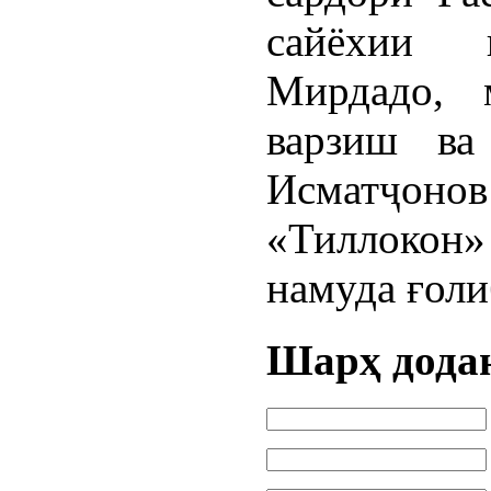
сайёхии 
Мирдадо, 
варзиш ва
Исматҷонов 
«Тиллокон»
намуда ғоли
Шарҳ дода