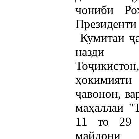
чониби Ро
Президент
Кумитаи ҷа
назди Ҳ
Тоҷикист
ҳокимияти
ҷавонон, ва
маҳаллаи "
11 то 29 
майдони 