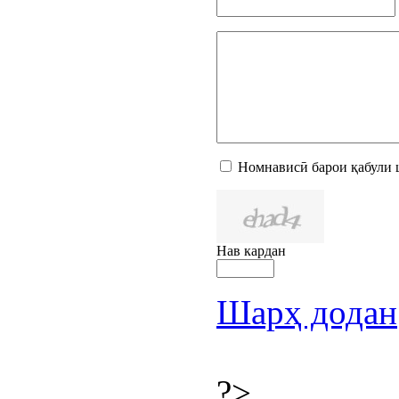
Номнависӣ барои қабули 
Нав кардан
Шарҳ додан
?>