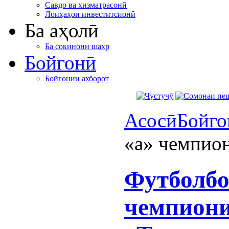
Савдо ва хизматрасонӣ
Лоиҳаҳои инвеститсионӣ
Ба аҳолӣ
Ба сокинони шаҳр
Бойгонӣ
Бойгонии ахборот
Асосӣ
Бойго
«а» чемпио
Футболбо
чемпиони