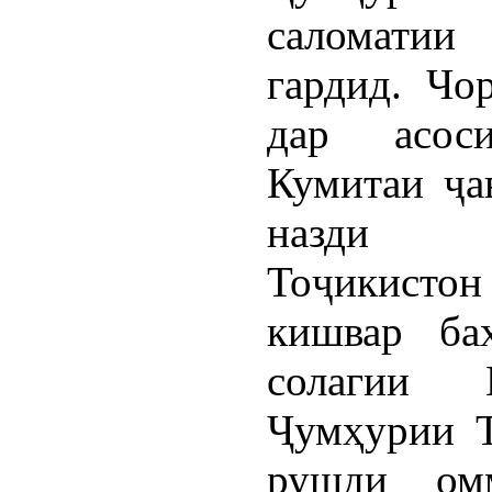
саломатии 
гардид. Чо
дар асос
Кумитаи ҷа
назди Ҳ
Тоҷикистон
кишвар ба
солагии И
Ҷумҳурии Т
рушди ом