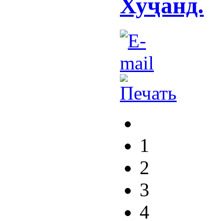
Хуҷанд.
1
2
3
4