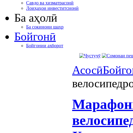
Савдо ва хизматрасонӣ
Лоиҳаҳои инвеститсионӣ
Ба аҳолӣ
Ба сокинони шаҳр
Бойгонӣ
Бойгонии ахборот
Асосӣ
Бойго
велосипедр
Марафон
велосипе