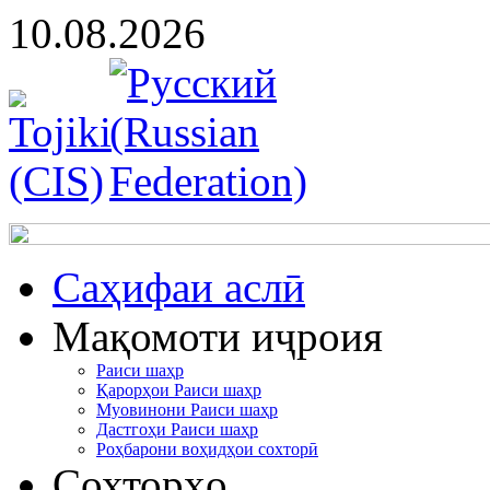
10.08.2026
Cаҳифаи аслӣ
Мақомоти иҷроия
Раиси шаҳр
Қарорҳои Раиси шаҳр
Муовинони Раиси шаҳр
Дастгоҳи Раиси шаҳр
Роҳбарони воҳидҳои сохторӣ
Сохторҳо