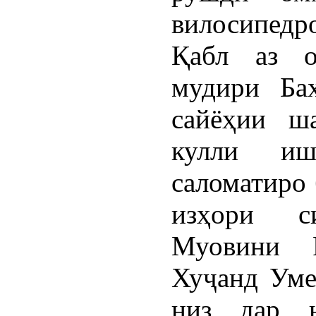
вилосипедро
Қабл аз о
мудири Ба
сайёҳии ш
кулли иш
саломатиро 
изҳори с
Муовини 
Хуҷанд Ум
низ дар н