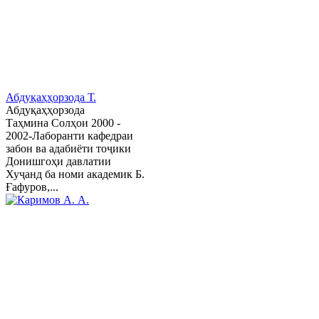
Абдуқаҳҳорзода Т.
Абдуқаҳҳорзода
Таҳмина Солҳои 2000 -
2002-Лаборанти кафедраи
забон ва адабиёти тоҷики
Донишгоҳи давлатии
Хуҷанд ба номи академик Б.
Ғафуров,...