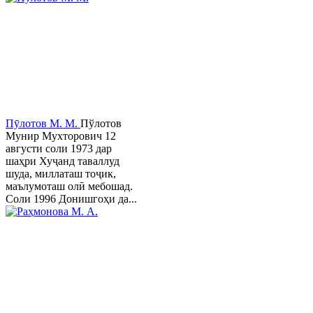
Пӯлотов М. М.
Пўлотов
Мунир Мухторович 12
августи соли 1973 дар
шаҳри Хуҷанд таваллуд
шуда, миллаташ тоҷик,
маълумоташ олӣ мебошад.
Соли 1996 Донишгоҳи да...