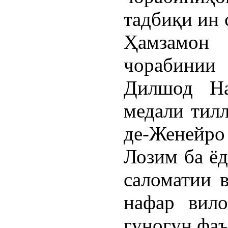
тадбиқи ин 
Ҳамзамон
чорабинии 
Дилшод На
медали тил
де-Женейро
Лозим ба ёд
саломатии 
нафар вило
гуногун фа