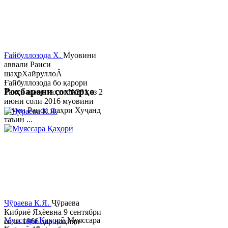
Ғайбуллозода Х.
Муовини
аввали Раиси
шаҳрХайруллоÂ
Ғайбуллозода бо қарори
Роҳбарони сохторҳо
Раиси шаҳр таҳти №281 аз 2
июни соли 2016 муовини
якуми Раиси шаҳри Хуҷанд
таъин ...
Ҷӯраева К.Я.
Ҷӯраева
Кибриё Яҳёевна 9 сентябри
Муяссара Қаҳорӣ
Муяссара
соли 1966 дар ноҳияи