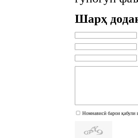
Шарҳ дода
Номнависӣ барои қабули 