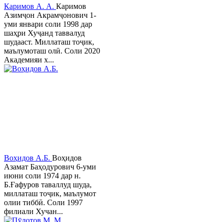
Каримов А. А.
Каримов
Азимҷон Акрамҷонович 1-
уми январи соли 1998 дар
шаҳри Хуҷанд таввалуд
шудааст. Миллаташ тоҷик,
маълумоташ олӣ. Соли 2020
Академияи х...
Воҳидов А.Б.
Воҳидов
Азамат Баҳодурович 6-уми
июни соли 1974 дар н.
Б.Ғафуров таваллуд шуда,
миллаташ тоҷик, маълумот
олии тиббӣ. Соли 1997
филиали Хучан...