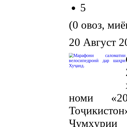
5
(0 овоз, миё
20 Август 2
номи «20-
Тоҷикисто
Ҷумҳурии 