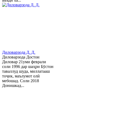
Баъди ха...
Диловарзода Д. Д.
Диловарзода Достон
Диловар 21уми феврали
соли 1996 дар шаҳри Бӯстон
таваллуд шуда, миллатааш
тоҷик, маълумот олӣ
мебошад. Соли 2018
Донишкад...