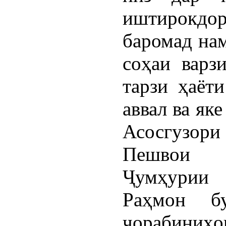
иштирокдо
баромад нам
соҳаи варз
тарзи ҳаёт
аввал ва як
Асосгузор
Пешвои 
Ҷумҳурии
Раҳмон бу
чорабиниҳо