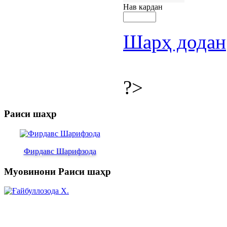
Нав кардан
Шарҳ додан
?>
Раиси шаҳр
Фирдавс Шарифзода
Муовинони Раиси шаҳр