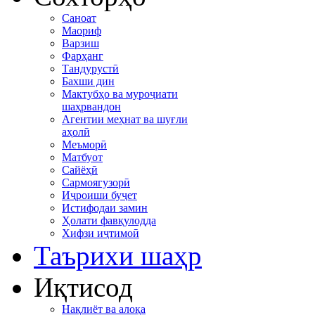
Саноат
Маориф
Варзиш
Фарҳанг
Тандурустӣ
Бахши дин
Мактубҳо ва муроҷиати
шаҳрвандон
Агентии меҳнат ва шуғли
аҳолӣ
Меъморӣ
Матбуот
Сайёҳӣ
Сармоягузорӣ
Иҷроиши буҷет
Истифодаи замин
Ҳолати фавқулодда
Хифзи иҷтимоӣ
Таърихи шаҳр
Иқтисод
Нақлиёт ва алоқа