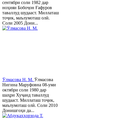
сентябри соли 1982 дар
ноҳияи Бобоҷон Ғафуров
таваллуд шудааст. Миллаташ
тоҷик, маълумоташ олӣ.
Соли 2005 Дони...
Ӯлмасова Н. М.
Ӯлмасова
Нигина Маруфовна 08-уми
октябри соли 1980 дар
шаҳри Хуҷанд таваллуд
шудааст. Миллаташ тоҷик,
маълумоташ олӣ. Соли 2010
Донишгоҳи да...