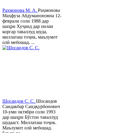
Раҳмонова М. А.
Раҳмонова
Маҳфуза Абдуманоновна 12-
феврали соли 1988 дар
шаҳри Хуҷанд дар оилаи
коргар таваллуд шуда,
миллаташ тоҷик, маълумот
олӣ мебошад. ...
Шосаидов С. С.
Шосаидов
Саидакбар Саидқурбонович
10-уми октябри соли 1993
дар шаҳри Бўстон таваллуд
шудааст. Миллаташ тоҷик.
Маълумот олӣ мебошад.