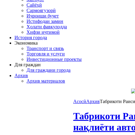
Сайёҳӣ
Сармоягузорӣ
Иҷроиши буҷет
Истифодаи замин
Ҳолати фавқулодда
Хифзи иҷтимоӣ
История города
Экономика
Транспорт и связь
Торговля и услуги
Инвестиционные проекты
Для граждан
Для граждани города
Архив
Архив материалов
Асосӣ
Архив
Табрикоти Раиси
Табрикоти Ра
нақлиёти авт