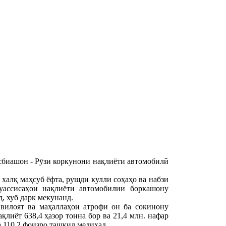
сбиашон - Рӯзи коркунони нақлиёти автомобилӣ
халқ маҳсуб ёфта, рушди кулли соҳаҳо ва набзи
уассисаҳои нақлиёти автомобилии боркашону
, хуб дарк мекунанд.
 вилоят ва маҳаллаҳои атрофи он ба сокинону
лиёт 638,4 ҳазор тонна бор ва 21,4 млн. нафар
 110,2 фоизро ташкил медиҳад.