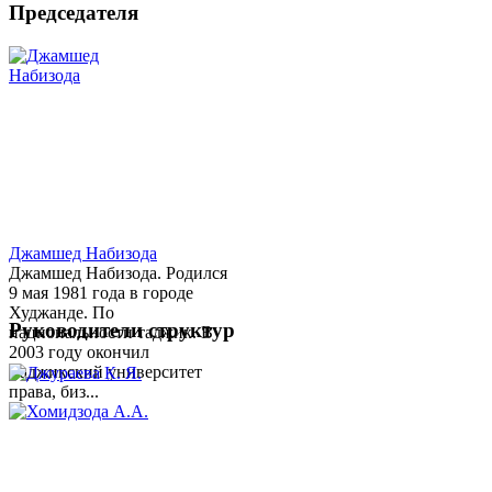
Председателя
Джамшед Набизода
Джамшед Набизода. Родился
9 мая 1981 года в городе
Худжанде. По
Руководители структур
национальности таджик. В
2003 году окончил
Таджикский университет
права, биз...