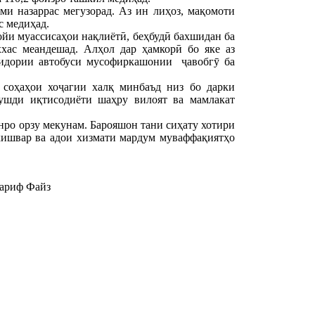
и назаррас мегузорад. Аз ин лиҳоз, мақомоти
с медиҳад.
йи муассисаҳои нақлиётӣ, беҳбудӣ бахшидан ба
хас меандешад. Алҳол дар ҳамкорӣ бо яке аз
ридории автобуси мусофиркашонии ҷавобгӯ ба
 соҳаҳои хоҷагии халқ минбаъд низ бо дарки
рушди иқтисодиёти шаҳру вилоят ва мамлакат
нро орзу мекунам. Барояшон тани сиҳату хотири
кишвар ва адои хизмати мардум муваффақиятҳо
 Файз