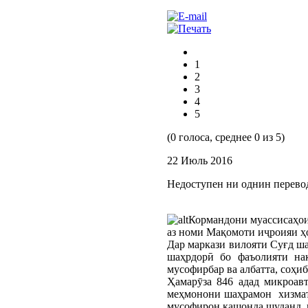
1
2
3
4
5
(0 голоса, среднее 0 из 5)
22 Июль 2016
Недоступен ни однин перево
Кормандони муассисаҳои
аз номи Мақомоти иҷроияи ҳ
Дар маркази вилояти Суғд ша
шаҳрдорӣ бо фаъолияти на
мусофирбар ва албатта, соҳи
Ҳамарӯза 846 адад микроавт
меҳмонони шаҳрамон хизмат м
мусофирон кашонда шуданд, к