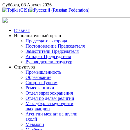
Суббота, 08 Август 2026
Главная
Исполнительный орган
Председатель города
Постоновление Председателя
Заместители Председателя
Аппарат Председателя
Руководители структур
Структура
Промышленность
Образование
Спорт и Туризм
Ремесленники
Отдел здравоохранения
Отдел по делам религий
Мактубҳо ва муроҷиати
шаҳрвандон
Агентии меҳнат ва шуғли
аҳолӣ
Меъморӣ
Матбуот