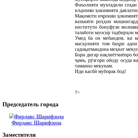
Фаъолияти муътадили соҳаи 
иљроияи ҳокимияти давлатии
Мақомоти иҷроияи ҳокимияти
вазъияти роҳҳои мошингард
институти бонуфузи молияв
талаботи муосир тадбирҳои 
Умед ба он мебандем, ки к
масъулияти том баҳри адои
садоқатмандона меҳнат меку
Бори дигар нақлиётчиёнро бо
ҷамъ, рӯзгори ободу осуда 
таманно мекунам.
Иди касбӣ муборак бод!
?>
Председатель города
Фирдавс Шарифзода
Заместители