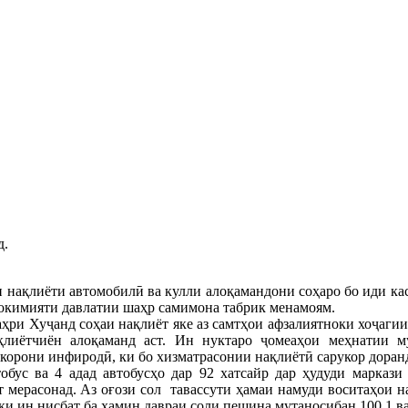
д.
 нақлиёти автомобилӣ ва кулли алоқамандони соҳаро бо иди ка
окимияти давлатии шаҳр самимона табрик менамоям.
ҳри Хуҷанд соҳаи нақлиёт яке аз самтҳои афзалиятноки хоҷагии 
қлиётчиён алоқаманд аст. Ин нуктаро ҷомеаҳои меҳнатии м
бкорони инфиродӣ, ки бо хизматрасонии нақлиётӣ сарукор доранд
обус ва 4 адад автобусҳо дар 92 хатсайр дар ҳудуди маркази
ерасонад. Аз оғози сол тавассути ҳамаи намуди воситаҳои нақ
и ин нисбат ба ҳамин давраи соли пешина мутаносибан 100,1 ва