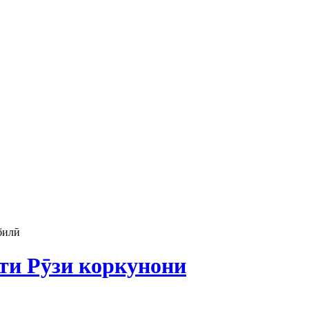
билӣ
ти Рӯзи коркунони