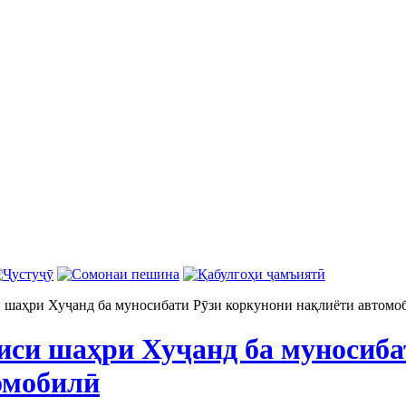
 шаҳри Хуҷанд ба муносибати Рӯзи коркунони нақлиёти автомо
иси шаҳри Хуҷанд ба муносиба
омобилӣ