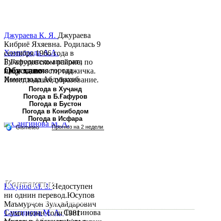
Джураева К. Я.
Джураева
Кибриё Яхяевна. Родилась 9
Хомидзода А.А.
сентября 1966 года в
Руководитель аппарата
Б.Гафуровском районе, по
Обу хаво
председателя города
национальности таджичка.
Хомидзода Абдувахоб
Имеет высшее образование.
Абдумаджид родился 8
В 1997 ...
Погода в Хуҷанд
Погода в Б.Ғафуров
июня 1978 года в городе
Погода в Бустон
Худжанде. По
Погода в Конибодом
национальности...
Погода в Исфара
Контакты:
Юсупов М. З.
Недоступен
ни однин перевод.Юсупов
Республика Таджикистан, Согдийскый область,
Маъмурҷон Зулҳайдарович
Сангинова М. А.
Сангинова
1-уми июни соли 1981
город Худжанд, проспект Р.Набиева 39.