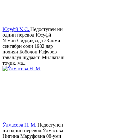
Юсуфӣ У. C.
Недоступен ни
однин перевод.Юсуфӣ
Усмон Сиддиқзода 23-юми
сентябри соли 1982 дар
ноҳияи Бобоҷон Ғафуров
таваллуд шудааст. Миллаташ
тоҷик, ма...
Ӯлмасова Н. М.
Недоступен
ни однин перевод.Ӯлмасова
Нигина Маруфовна 08-уми