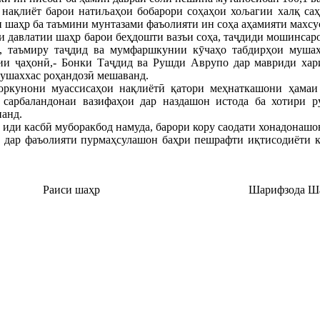
нақлиёт барои натиљаҳои бобарори соҳаҳои хољагии халқ саҳм
 шаҳр ба таъмини мунтазами фаъолияти ин соҳа аҳамияти махсу
 давлатии шаҳр барои беҳдошти вазъи соҳа, таҷдиди мошинсаро
, таъмиру таҷдид ва мумфаршкунии кӯчаҳо табдирҳои мушах
ии ҷаҳонӣ,- Бонки Таҷдид ва Рушди Аврупо дар мавриди ха
мушаххас роҳандозӣ мешаванд.
оркунони муассисаҳои нақлиётӣ қатори меҳнаткашони ҳамаи
 сарбаландонаи вазифаҳои дар наздашон истода ба хотири 
нанд.
 иди касбӣ муборакбод намуда, барори кору саодати хонадонашо
ва дар фаъолияти пурмаҳсулашон баҳри пешрафти иқтисодиёти 
Раиси шаҳр
Шарифзода Шариф