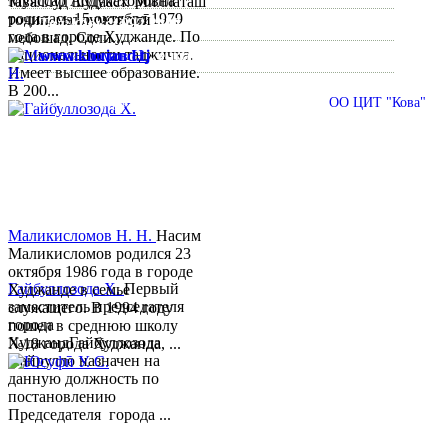
Муяссар Абдукахоровна
таваллуд шудааст. Миллаташ
родилась 15 октября 1979
тоҷик, маълумот олӣ
Тел:/
Факс
:
992 3422 6-02-44, 992 3422 6-74-28
года в городе Худжанде. По
мебошад. Соли...
национальности таджичка.
www.khujand.tj
,
e-mail:
mihd.khujand@gmail.com
Имеет высшее образование.
В 200...
© 2013-2018 Разработчик и техническая поддержка
ОО ЦИТ "Кова"
Маликисломов Н. Н.
Насим
Маликисломов родился 23
октября 1986 года в городе
Гайбуллозода Х.
Первый
Худжанде в семье
заместитель председателя
служащего. В 1994 году
города
пошел в среднюю школу
ХуджандГайбуллозода
№18 города Худжанда, ...
Хайрулло назначен на
данную должность по
постановлению
Председателя города ...