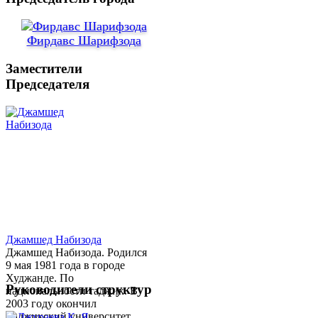
Фирдавс Шарифзода
Заместители
Председателя
Джамшед Набизода
Джамшед Набизода. Родился
9 мая 1981 года в городе
Худжанде. По
Руководители структур
национальности таджик. В
2003 году окончил
Таджикский университет