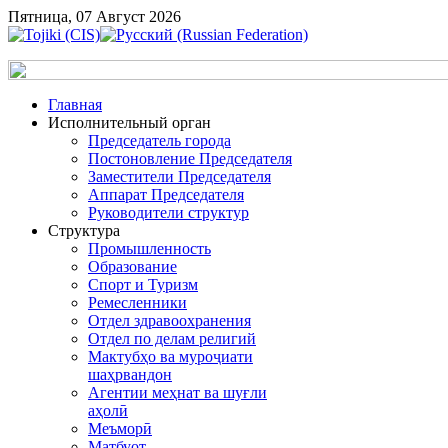
Пятница, 07 Август 2026
Главная
Исполнительный орган
Председатель города
Постоновление Председателя
Заместители Председателя
Аппарат Председателя
Руководители структур
Структура
Промышленность
Образование
Спорт и Туризм
Ремесленники
Отдел здравоохранения
Отдел по делам религий
Мактубҳо ва муроҷиати
шаҳрвандон
Агентии меҳнат ва шуғли
аҳолӣ
Меъморӣ
Матбуот