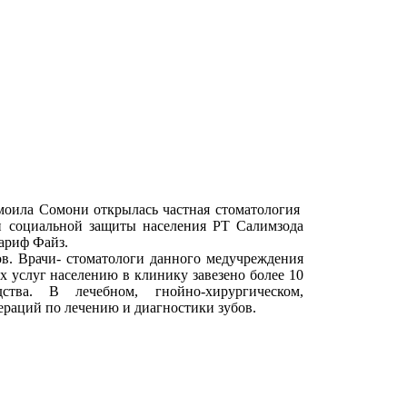
моила Сомони открылась частная стоматология
и социальной защиты населения РТ Салимзода
ариф Файз.
ов. Врачи- стоматологи данного медучреждения
 услуг населению в клинику завезено более 10
ства. В лечебном, гнойно-хирургическом,
ераций по лечению и диагностики зубов.