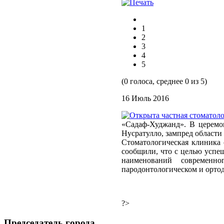
1
2
3
4
5
(0 голоса, среднее 0 из 5)
16 Июль 2016
«Садаф-Худжанд». В церемо
Нусратулло, зампред област
Стоматологическая клиника 
сообщили, что с целью успеш
наименований современно
пародонтологическом и ортод
?>
Председатель города