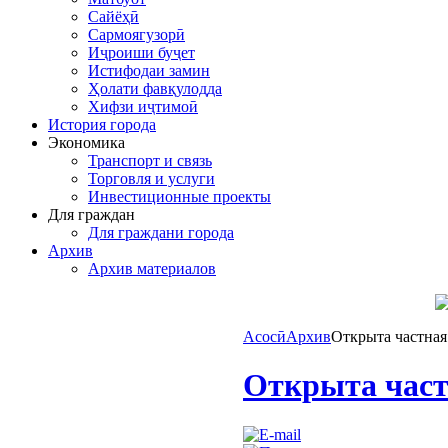
Сайёҳӣ
Сармоягузорӣ
Иҷроиши буҷет
Истифодаи замин
Ҳолати фавқулодда
Хифзи иҷтимоӣ
История города
Экономика
Транспорт и связь
Торговля и услуги
Инвестиционные проекты
Для граждан
Для граждани города
Архив
Архив материалов
Асосӣ
Архив
Открыта частная
Открыта част