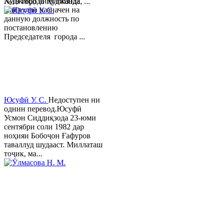
ХуджандГайбуллозода
№18 города Худжанда, ...
Хайрулло назначен на
данную должность по
постановлению
Председателя города ...
Юсуфӣ У. C.
Недоступен ни
однин перевод.Юсуфӣ
Усмон Сиддиқзода 23-юми
сентябри соли 1982 дар
ноҳияи Бобоҷон Ғафуров
таваллуд шудааст. Миллаташ
тоҷик, ма...