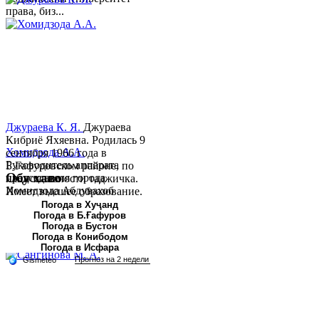
права, биз...
Джураева К. Я.
Джураева
Кибриё Яхяевна. Родилась 9
Хомидзода А.А.
сентября 1966 года в
Руководитель аппарата
Б.Гафуровском районе, по
Обу хаво
председателя города
национальности таджичка.
Хомидзода Абдувахоб
Имеет высшее образование.
Абдумаджид родился 8
В 1997 ...
Погода в Хуҷанд
Погода в Б.Ғафуров
июня 1978 года в городе
Погода в Бустон
Худжанде. По
Погода в Конибодом
национальности...
Погода в Исфара