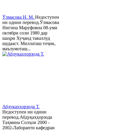
Ӯлмасова Н. М.
Недоступен
ни однин перевод.Ӯлмасова
Нигина Маруфовна 08-уми
октябри соли 1980 дар
шаҳри Хуҷанд таваллуд
шудааст. Миллаташ тоҷик,
маълумоташ...
Абдуқаҳҳорзода Т.
Недоступен ни однин
перевод.Абдуқаҳҳорзода
Таҳмина Солҳои 2000 -
2002-Лаборанти кафедраи