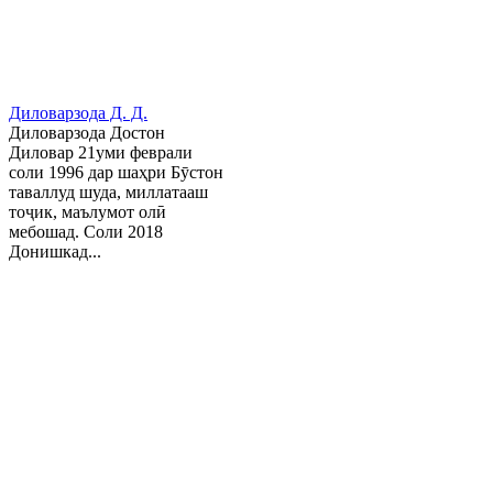
Диловарзода Д. Д.
Диловарзода Достон
Диловар 21уми феврали
соли 1996 дар шаҳри Бӯстон
таваллуд шуда, миллатааш
тоҷик, маълумот олӣ
мебошад. Соли 2018
Донишкад...