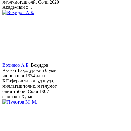
маълумоташ олӣ. Соли 2020
Академияи х...
Воҳидов А.Б.
Воҳидов
Азамат Баҳодурович 6-уми
июни соли 1974 дар н.
Б.Ғафуров таваллуд шуда,
миллаташ тоҷик, маълумот
олии тиббӣ. Соли 1997
филиали Хучан...