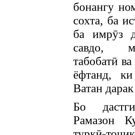
бонангу но
сохта, ба и
ба имрӯз д
савдо, м
табобатӣ ва
ёфтанд, ки
Ватан дарак
Бо дастг
Рамазон К
туркӣ-тоҷик