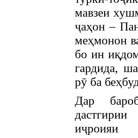
мавзеи хушм
ҷаҳон – Па
меҳмонон ва
бо ин иқдом
гардида, ш
рӯ ба беҳбу
Дар баро
дастгири
иҷроияи