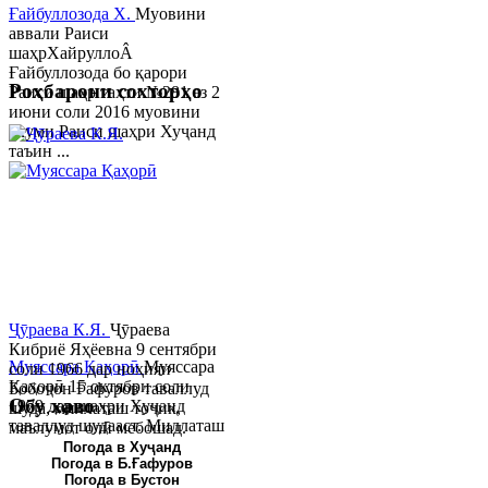
Ғайбуллозода Х.
Муовини
аввали Раиси
шаҳрХайруллоÂ
Ғайбуллозода бо қарори
Роҳбарони сохторҳо
Раиси шаҳр таҳти №281 аз 2
июни соли 2016 муовини
якуми Раиси шаҳри Хуҷанд
таъин ...
Ҷӯраева К.Я.
Ҷӯраева
Кибриё Яҳёевна 9 сентябри
Муяссара Қаҳорӣ
Муяссара
соли 1966 дар ноҳияи
Қаҳорӣ 15 октябри соли
Бобоҷон Ғафуров таваллуд
Обу хаво
1979 дар шаҳри Хуҷанд
шуда, миллаташ тоҷик,
таваллуд шудааст. Миллаташ
маълумот олӣ мебошад.
тоҷик. Маълумот олӣ. Соли
Соли 1997 Донишг...
Погода в Хуҷанд
Погода в Б.Ғафуров
2002 Донишгоҳи давлатии
Погода в Бустон
Хуҷанд ба...