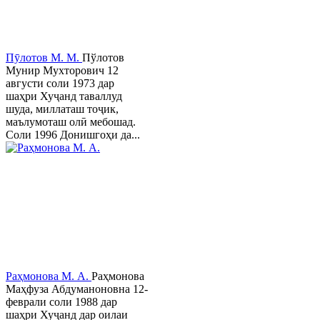
Пӯлотов М. М.
Пўлотов
Мунир Мухторович 12
августи соли 1973 дар
шаҳри Хуҷанд таваллуд
шуда, миллаташ тоҷик,
маълумоташ олӣ мебошад.
Соли 1996 Донишгоҳи да...
Раҳмонова М. А.
Раҳмонова
Маҳфуза Абдуманоновна 12-
феврали соли 1988 дар
шаҳри Хуҷанд дар оилаи