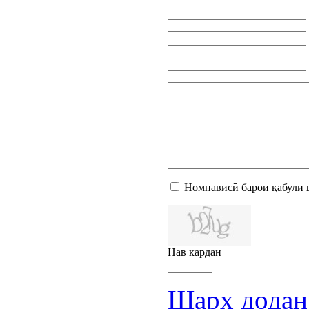
Номнависӣ барои қабули 
Нав кардан
Шарҳ додан