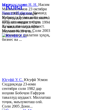
"Кова"
Маликисломов Н. Н.
Насим
Маликисломов 23 октябри
Ҷамшед Набизода
Ҷамшед
соли 1986 дар шаҳри
Набизода 9-уми майи соли
Хуҷанд, дар оилаи хизматчӣ
1981 дар шаҳри шаҳри
ба дунё омадааст. Соли 1994
Хуҷанд таваллуд ёфтааст.
ба мактаби таҳсилоти
Миллаташ тоҷик. Соли 2003
умумии №18-и ш...
Донишгоҳи давлатии ҳуқуқ,
бизнес ва ...
Юсуфӣ У. C.
Юсуфӣ Усмон
Сиддиқзода 23-юми
сентябри соли 1982 дар
ноҳияи Бобоҷон Ғафуров
таваллуд шудааст. Миллаташ
тоҷик, маълумоташ олӣ.
Соли 2005 Дони...