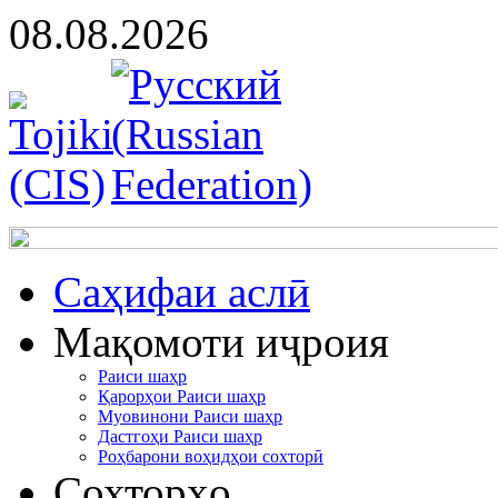
08.08.2026
Cаҳифаи аслӣ
Мақомоти иҷроия
Раиси шаҳр
Қарорҳои Раиси шаҳр
Муовинони Раиси шаҳр
Дастгоҳи Раиси шаҳр
Роҳбарони воҳидҳои сохторӣ
Сохторҳо