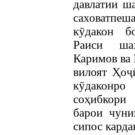
давлатии ш
саховатпе
кӯдакон бо
Раиси ша
Каримов ва
вилоят Ҳоҷ
кӯдаконро
соҳибкори
барои чуни
сипос карда