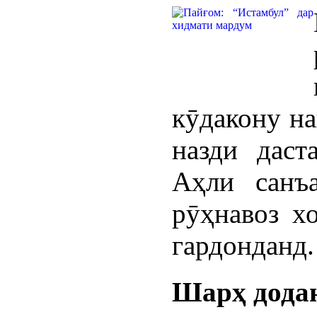
кӯдакону на
назди даст
Аҳли санъ
рӯҳнавоз х
гардонданд.
Шарҳ дода