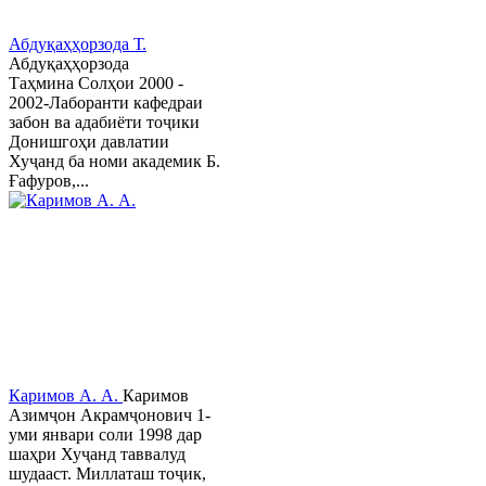
Абдуқаҳҳорзода Т.
Абдуқаҳҳорзода
Таҳмина Солҳои 2000 -
2002-Лаборанти кафедраи
забон ва адабиёти тоҷики
Донишгоҳи давлатии
Хуҷанд ба номи академик Б.
Ғафуров,...
Каримов А. А.
Каримов
Азимҷон Акрамҷонович 1-
уми январи соли 1998 дар
шаҳри Хуҷанд таввалуд
шудааст. Миллаташ тоҷик,