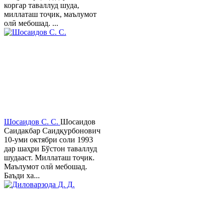
коргар таваллуд шуда,
миллаташ тоҷик, маълумот
олӣ мебошад. ...
Шосаидов С. С.
Шосаидов
Саидакбар Саидқурбонович
10-уми октябри соли 1993
дар шаҳри Бўстон таваллуд
шудааст. Миллаташ тоҷик.
Маълумот олӣ мебошад.
Баъди ха...