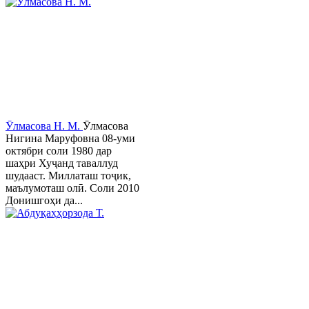
Ӯлмасова Н. М.
Ӯлмасова
Нигина Маруфовна 08-уми
октябри соли 1980 дар
шаҳри Хуҷанд таваллуд
шудааст. Миллаташ тоҷик,
маълумоташ олӣ. Соли 2010
Донишгоҳи да...