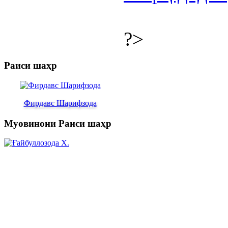
?>
Раиси шаҳр
Фирдавс Шарифзода
Муовинони Раиси шаҳр