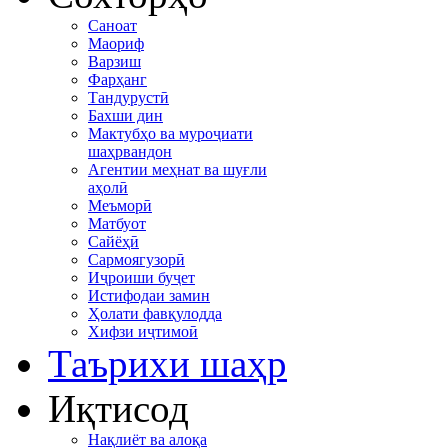
Саноат
Маориф
Варзиш
Фарҳанг
Тандурустӣ
Бахши дин
Мактубҳо ва муроҷиати
шаҳрвандон
Агентии меҳнат ва шуғли
аҳолӣ
Меъморӣ
Матбуот
Сайёҳӣ
Сармоягузорӣ
Иҷроиши буҷет
Истифодаи замин
Ҳолати фавқулодда
Хифзи иҷтимоӣ
Таърихи шаҳр
Иқтисод
Нақлиёт ва алоқа