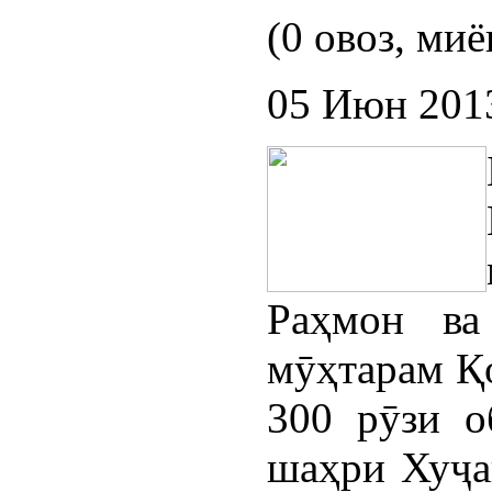
(0 овоз, миё
05 Июн 201
Раҳмон ва
мӯҳтарам Қо
300 рӯзи о
шаҳри Хуҷа