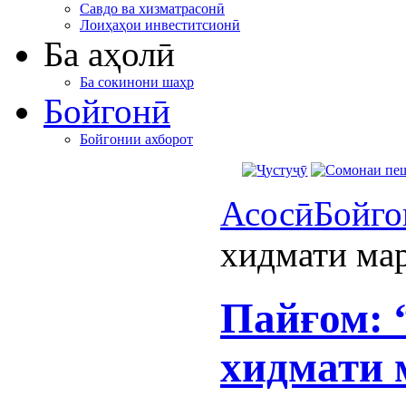
Савдо ва хизматрасонӣ
Лоиҳаҳои инвеститсионӣ
Ба аҳолӣ
Ба сокинони шаҳр
Бойгонӣ
Бойгонии ахборот
Асосӣ
Бойго
хидмати ма
Пайғом: 
хидмати 