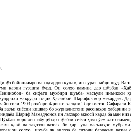
д.
Дирӯз бойониамро варақгардон кунам, ин сурат пайдо шуд. Ва т
уми қарни гузашта бурд. Он солҳо камина дар шӯъбаи «Ҳаё
Ленинобод» ба сифати мухбири шӯъба- масъули инъикоси ҳ
муаррихи маъруфи тоҷик Ҳасанбой Шарифов кор мекардам. Дар 
майи соли 1993 роҳбари Фронти халқии Тоҷикистон Сафаралӣ Ке
ба вазъи сиёсии кишвар бо журналистони расонаҳои хабариии в
зиндаёд Шариф Мамадҷонов ин лаҳзаро аккосӣ карда ба ман низ я
Шӯъбаи моро он шабу рӯзҳо шӯъбаи сиёсӣ ҳам гӯем хато намешу
сахт қавӣ ва тақозои вазифа бо ҳар гуна масъалҳои мубрами
дорам,он солҳо шӯъба як андоза ба ситоди баррасии вазъи с