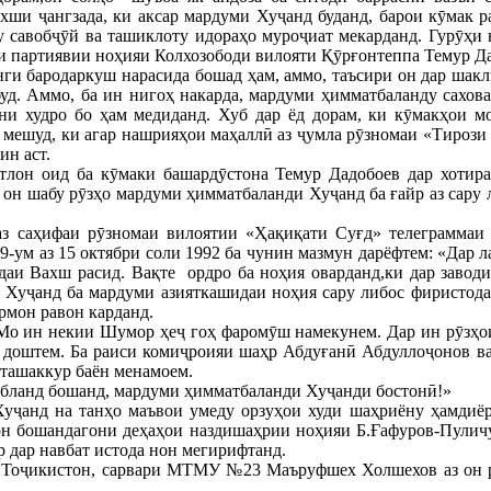
хши ҷангзада, ки аксар мардуми Хуҷанд буданд, барои кӯмак р
у савобҷӯй ва ташиклоту идораҳо муроҷиат мекарданд. Гурӯҳи
ти партиявии ноҳияи Колхозободи вилояти Қӯрғонтеппа Темур Д
ги бародаркуш нарасида бошад ҳам, аммо, таъсири он дар шакл
буд. Аммо, ба ин нигоҳ накарда, мардуми ҳимматбаланду сахов
они худро бо ҳам медиданд. Хуб дар ёд дорам, ки кӯмакҳои м
 мешуд, ки агар нашрияҳои маҳаллӣ аз ҷумла рӯзномаи «Тирози 
ин аст.
тлон оид ба кӯмаки башардӯстона Темур Дадобоев дар хотира
он шабу рӯзҳо мардуми ҳимматбаланди Хуҷанд ба ғайр аз сару 
з саҳифаи рӯзномаи вилоятии «Ҳақиқати Суғд» телеграммаи
-ум аз 15 октябри соли 1992 ба чунин мазмун дарёфтем: «Дар 
даи Вахш расид. Вақте ордро ба ноҳия оварданд,ки дар заводи
 Хуҷанд ба мардуми азияткашидаи ноҳия сару либос фиристод
рмон равон карданд.
Мо ин некии Шумор ҳеҷ гоҳ фаромӯш намекунем. Дар ин рӯзҳо
р доштем. Ба раиси комиҷроияи шаҳр Абдуғанӣ Абдуллоҷонов в
ташаккур баён менамоем.
рбланд бошанд, мардуми ҳимматбаланди Хуҷанди бостонӣ!»
Хуҷанд на танҳо маъвои умеду орзуҳои худи шаҳриёну ҳамдиё
он бошандагони деҳаҳои наздишаҳрии ноҳияи Б.Ғафуров-Пулич
р дар навбат истода нон мегирифтанд.
Тоҷикистон, сарвари МТМУ №23 Маъруфшех Холшехов аз он рӯ