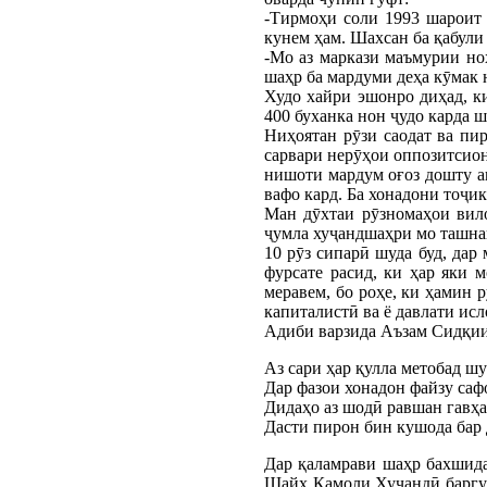
-Тирмоҳи соли 1993 шароит 
кунем ҳам. Шахсан ба қабул
-Мо аз маркази маъмурии ноҳ
шаҳр ба мардуми деҳа кӯмак 
Худо хайри эшонро диҳад, ки
400 буханка нон ҷудо карда 
Ниҳоятан рӯзи саодат ва пи
сарвари нерӯҳои оппозитсио
нишоти мардум оғоз дошту ан
вафо кард. Ба хонадони тоҷик
Ман дӯхтаи рӯзномаҳои вило
ҷумла хуҷандшаҳри мо ташна
10 рӯз сипарӣ шуда буд, дар
фурсате расид, ки ҳар яки 
меравем, бо роҳе, ки ҳамин 
капиталистӣ ва ё давлати ис
Адиби варзида Аъзам Сидқии 
Аз сари ҳар қулла метобад ш
Дар фазои хонадон файзу саф
Дидаҳо аз шодӣ равшан гавҳ
Дасти пирон бин кушода бар
Дар қаламрави шаҳр бахшида
Шайх Камоли Хуҷандӣ баргуз