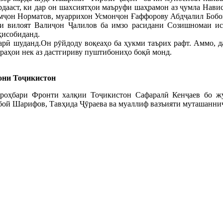
ардааст, ки дар он шахсиятҳои маъруфи шаҳрамон аз ҷумла Нав
мҷон Норматов, муаррихон Усмонҷон Ғаффорову Абдҷалил Бобок
ни вилоят Валиҷон Ҷалилов ба имзо расидани Созишномаи и
ҳисобиданд.
парӣ шуданд.Он рӯйдоду воқеаҳо ба ҳукми таърих рафт. Аммо, 
ираҳои нек аз дастгириву пуштибониҳо боқӣ монд.
они Тоҷикистон
п) роҳбари Фронти халқии Тоҷикистон Сафаралӣ Кенҷаев бо 
ой Шарифов, Тавҳида Ҷӯраева ва муаллиф вазъияти муташанниҷи