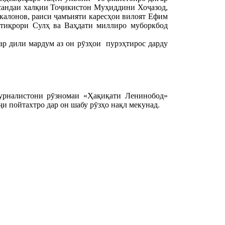
исандаи халқии Тоҷикистон Муҳиддини Хоҷазод,
алонов, раиси ҷамъияти каресҳои вилоят Ефим
стиқрори Сулҳ ва Ваҳдати миллиро муборкбод
дар дили мардум аз он рӯзҳои пурэҳтирос дарду
журналистони рӯзномаи «Ҳақиқати Ленинобод»
 пойтахтро дар он шабу рӯзҳо нақл мекунад.