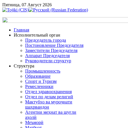
Пятница, 07 Август 2026
Главная
Исполнительный орган
Председатель города
Постоновление Председателя
Заместители Председателя
Аппарат Председателя
Руководители структур
Структура
Промышленность
Образование
Спорт и Туризм
Ремесленники
Отдел здравоохранения
Отдел по делам религий
Мактубҳо ва муроҷиати
шаҳрвандон
Агентии меҳнат ва шуғли
аҳолӣ
Меъморӣ
Матбуот