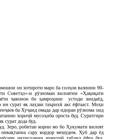
амошои он хотироти маро ба солҳои вазнини 90-
ти Советҳо»-и рӯзномаи вилоятии «Ҳақиқати
аёти ҷавонон бо ҳамроҳиии устоди зиндаёд,
ин сурат як лаҳзаи таърихӣ акс ёфтааст. Моҳи
нҷаев ба Хуҷанд омада дар идораи рӯзнома оид
атанию хориҷӣ мусоҳиба ороста буд. Суратгири
к сурат дода буд.
д. Зеро, робитаи кории мо бо Ҳукумати вилоят
 онвақтаина сару кордор мешудем. Хуб дар ёд
иёсиву иқтисодиии ҷумҳурӣ табдил ёфта буд.