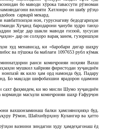
асонидан бо маводи хӯрока тавассути рӯзномаи
 намояндагони вилояти Хатлонро он шабу рӯзҳо
адобоев сарварӣ мекард.
и навбатпоиҳои нон, гуруснагиву бедодгариҳои
атманди Хуҷанд бародарони ҷануби худро танҳо
оддии зиёде дар шакли маводи ғиззоӣ, хусусан
ҷаҳон» дар он солҳоро варақ занем, гузоришҳои
ҳои худ менависад, ки «баробари дигар шаҳру
либос ва пӯшока ба маблағи 1097653 рубл кӯмак
 миннатдории раиси комиҷроияи ноҳияи Вахш
лаҳзаҳои мушкил хайрияи фиристодаи хуҷандиён
 нонпазӣ як кило ҳам орд намонда буд. Падару
анд. Бо мақсади шифобахшии ярадорон одамони
и сахт фаҳмидем, ки мо мисли Шумо хуҷандиён
а корманди масъули комиҷроияи шаҳр Ғафурҷон
рони вахшонзаминаш балки ҳамсояноҳияҳо буд.
уқуру Рӯмон, Шайхибурҳону Кулангир ва ҳатто
зҳои вазнини зиндагии худу ҳамдеҳагонаш ёд