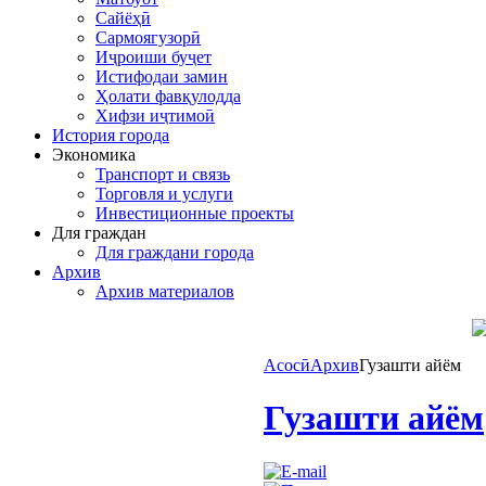
Сайёҳӣ
Сармоягузорӣ
Иҷроиши буҷет
Истифодаи замин
Ҳолати фавқулодда
Хифзи иҷтимоӣ
История города
Экономика
Транспорт и связь
Торговля и услуги
Инвестиционные проекты
Для граждан
Для граждани города
Архив
Архив материалов
Асосӣ
Архив
Гузашти айём
Гузашти айём