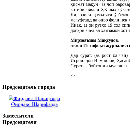
қисмат макун» аз чоп баров
котиби аввали ҲК шаҳр ӯкта
Ли, раиси ҷамъияти ӯзбеко
мегуфтанд ва онро фоли нек 
Инак, аз он рӯзҳо 19 сол си
доғҳои зиёд ва ҳамзамон хот
Мирзоаъзам Мақсудов,
аъзои Иттифоқи журналист
Дар сурат: (аз рост ба ча
Исроилҷон Исмоилов, Ҳасанб
Сурат аз бойгонии муаллиф
?>
Председатель города
Фирдавс Шарифзода
Заместители
Председателя