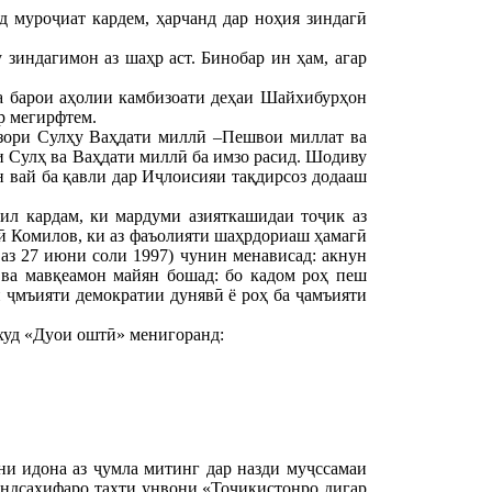
д муроҷиат кардем, ҳарчанд дар ноҳия зиндагӣ
зиндагимон аз шаҳр аст. Бинобар ин ҳам, агар
за барои аҳолии камбизоати деҳаи Шайхибурҳон
р мегирфтем.
узори Сулҳу Ваҳдати миллӣ –Пешвои миллат ва
Сулҳ ва Ваҳдати миллӣ ба имзо расид. Шодиву
 вай ба қавли дар Иҷлоисияи тақдирсоз додааш
ил кардам, ки мардуми азияткашидаи тоҷик аз
ӣ Комилов, ки аз фаъолияти шаҳрдориаш ҳамагӣ
аз 27 июни соли 1997) чунин менависад: акнун
м ва мавқеамон майян бошад: бо кадом роҳ пеш
и ҷмъияти демократии дунявӣ ё роҳ ба ҷамъияти
худ «Дуои оштӣ» менигоранд:
и идона аз ҷумла митинг дар назди муҷссамаи
ндсаҳифаро таҳти унвони «Тоҷикистонро дигар