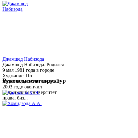
Джамшед Набизода
Джамшед Набизода. Родился
9 мая 1981 года в городе
Худжанде. По
Руководители структур
национальности таджик. В
2003 году окончил
Таджикский университет
права, биз...