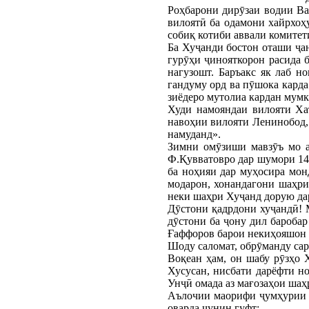
Роҳбарони дирӯзаи водии Ва
вилоятӣ ба одамони хайрхоҳ
собиқ котиби аввали комите
Ба Хуҷанди бостон оташи ҷан
гурӯҳи ҷинояткорон расида 
нагузошт. Баръакс як лаб н
гандуму орд ва пӯшока карда
зиёдеро мутолиа кардан мумк
Худи намояндаи вилояти Ха
навоҳии вилояти Ленинобод, 
намуданд».
Зимни омӯзиши мавзӯъ мо а
Ф.Қувватовро дар шумори 149
ба ноҳияи дар муҳосира мон
модарон, хонандагони шаҳри
неки шаҳри Хуҷанд дорую да
Дӯстони қадрдони хуҷандӣ! 
дӯстони ба ҷону дил бароба
Ғаффоров барои некиҳояшон 
Шоду саломат, обрӯманду са
Воқеан ҳам, он шабу рӯзҳо 
Хусусан, нисбати дарёфти н
Унҷӣ омада аз мағозаҳои шаҳ
Аълочии маорифи ҷумҳурии 
оварда чунин гуфт: