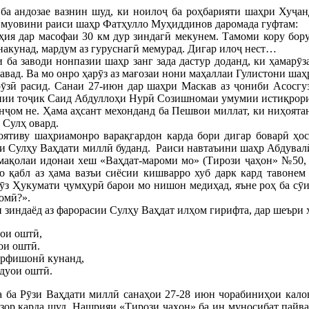
ба андозае вазнин шуд, ки ноилоҷ ба роҳбарияти шаҳри Хуҷан
и муовини раиси шаҳр Фатҳулло Муҳиддинов даромада гуфтам:
ия дар масофаи 30 км дур зиндагӣ мекунем. Тамоми кору бору 
накунад, мардум аз гуруснагӣ мемурад. Дигар илоҷ нест…
 ба заводи нонпазии шаҳр занг зада дастур доданд, ки ҳамарӯ
шавад. Ва мо онро ҳарӯз аз мағозаи нони маҳаллаи Гулистони шаҳ
рӯзӣ расид. Санаи 27-июн дар шаҳри Маскав аз ҷониби Асосг
нии тоҷик Саид Абдуллоҳи Нурӣ Созишномаи умумии истиқрори 
ҷом не. Ҳама аҳсант мехонданд ба Пешвои миллат, ки ниҳоятан
 Сулҳ овард.
ятиву шаҳриамонро варақгардон карда бори дигар боварӣ ҳос
и Сулҳу Ваҳдати миллӣ буданд. Раиси навтаъини шаҳр Абдувал
 мақолаи идонаи хеш «Ваҳдат-мароми мо» (Тирози ҷаҳон» №50, 
мо қабл аз ҳама вазъи сиёсии кишварро хуб дарк кард тавоне
рӯз Ҳукумати ҷумҳурӣ барои мо нишон медиҳад, яъне роҳ ба сӯ
ломӣ?».
зиндаёд аз фарорасии Сулҳу Ваҳдат илҳом гирифта, дар шеъри 
уои оштӣ,
ои оштӣ.
арфишонӣ кунанд,
 дуои оштӣ.
 ба Рӯзи Ваҳдати миллӣ санаҳои 27-28 июн чорабиниҳои калон
ор карда шуд. Нашрияи «Тирози ҷаҳон» ба ин муносибат пайва