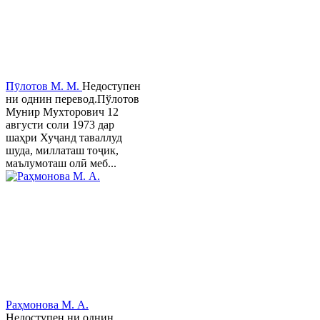
Пӯлотов М. М.
Недоступен
ни однин перевод.Пўлотов
Мунир Мухторович 12
августи соли 1973 дар
шаҳри Хуҷанд таваллуд
шуда, миллаташ тоҷик,
маълумоташ олӣ меб...
Раҳмонова М. А.
Недоступен ни однин