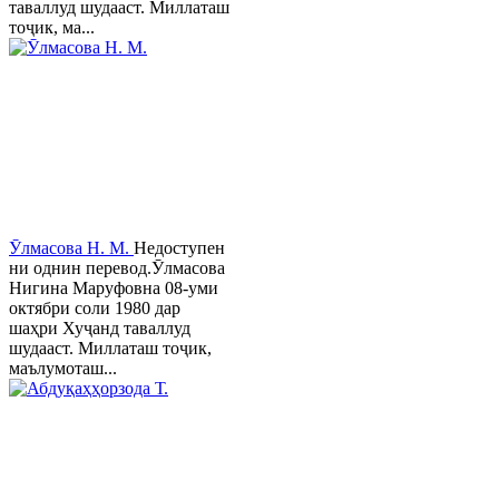
таваллуд шудааст. Миллаташ
тоҷик, ма...
Ӯлмасова Н. М.
Недоступен
ни однин перевод.Ӯлмасова
Нигина Маруфовна 08-уми
октябри соли 1980 дар
шаҳри Хуҷанд таваллуд
шудааст. Миллаташ тоҷик,
маълумоташ...