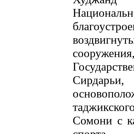
Национально
благоустро
воздвиг
сооруже
Государств
Сирда
основоп
таджикско
Сомони с к
спорта