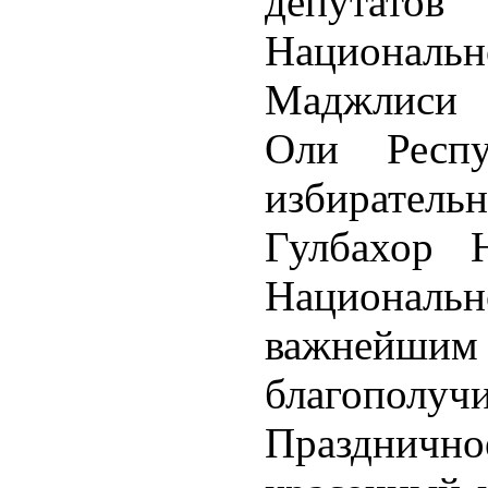
депутато
Националь
Маджлиси 
Оли Респу
избиратель
Гулбахор 
Националь
важнейшим
благополуч
Праздничн