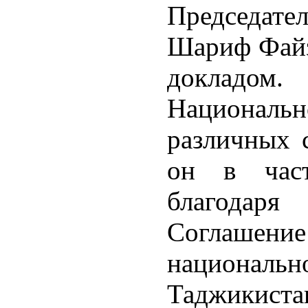
Председат
Шариф Файз
докладом.
Национальн
различных с
он в част
благодар
Соглашение
национа
Таджикист