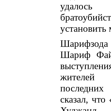
удало
братоуб
установить 
Шарифзода
Шариф Фай
выступлен
жителей 
последних 
сказал, что
Худжанд