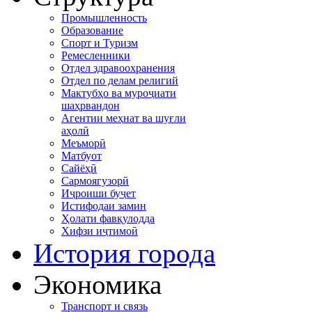
Промышленность
Образование
Спорт и Туризм
Ремесленники
Отдел здравоохранения
Отдел по делам религий
Мактубҳо ва муроҷиати
шаҳрвандон
Агентии меҳнат ва шуғли
аҳолӣ
Меъморӣ
Матбуот
Сайёҳӣ
Сармоягузорӣ
Иҷроиши буҷет
Истифодаи замин
Ҳолати фавқулодда
Хифзи иҷтимоӣ
История города
Экономика
Транспорт и связь