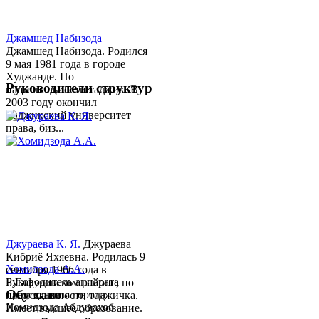
Джамшед Набизода
Джамшед Набизода. Родился
9 мая 1981 года в городе
Худжанде. По
Руководители структур
национальности таджик. В
2003 году окончил
Таджикский университет
права, биз...
Джураева К. Я.
Джураева
Кибриё Яхяевна. Родилась 9
Хомидзода А.А.
сентября 1966 года в
Руководитель аппарата
Б.Гафуровском районе, по
Обу хаво
председателя города
национальности таджичка.
Хомидзода Абдувахоб
Имеет высшее образование.