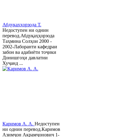
Абдуқаҳҳорзода Т.
Недоступен ни однин
перевод.Абдуқаҳҳорзода
Таҳмина Солҳои 2000 -
2002-Лаборанти кафедраи
забон ва адабиёти тоҷики
Донишгоҳи давлатии
Хуҷанд ...
Каримов А. А.
Недоступен
ни однин перевод.Каримов
Азимҷон Акрамҷонович 1-