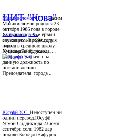
© 2013-2018 Разработчик и 
ЦИТ "Кова"
Маликисломов Н. Н.
Насим
Маликисломов родился 23
октября 1986 года в городе
Гайбуллозода Х.
Первый
Худжанде в семье
заместитель председателя
служащего. В 1994 году
города
пошел в среднюю школу
ХуджандГайбуллозода
№18 города Худжанда, ...
Хайрулло назначен на
данную должность по
постановлению
Председателя города ...
Юсуфӣ У. C.
Недоступен ни
однин перевод.Юсуфӣ
Усмон Сиддиқзода 23-юми
сентябри соли 1982 дар
ноҳияи Бобоҷон Ғафуров