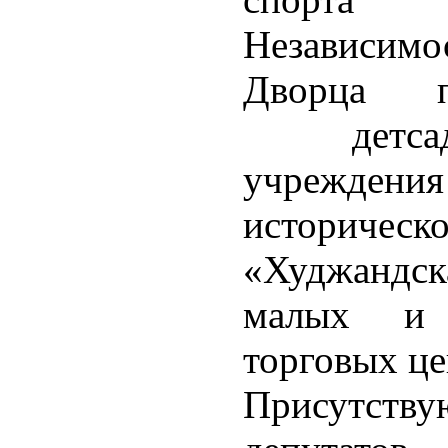
Независи
Дворца пе
детсада
учрежд
историч
«Худжандска
малых и 
торговых це
Присутству