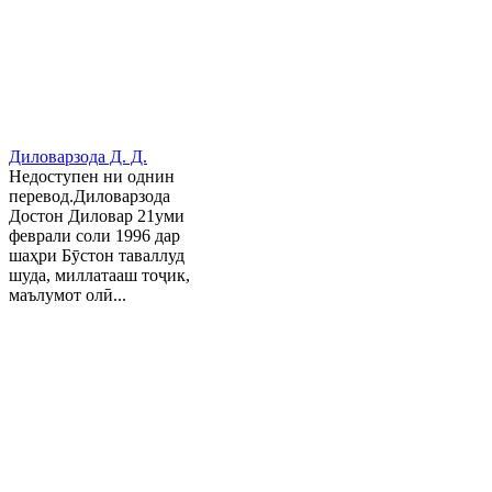
Диловарзода Д. Д.
Недоступен ни однин
перевод.Диловарзода
Достон Диловар 21уми
феврали соли 1996 дар
шаҳри Бӯстон таваллуд
шуда, миллатааш тоҷик,
маълумот олӣ...