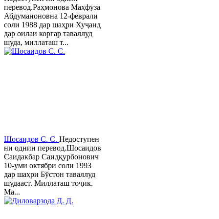
перевод.Раҳмонова Маҳфуза
Абдуманоновна 12-феврали
соли 1988 дар шаҳри Хуҷанд
дар оилаи коргар таваллуд
шуда, миллаташ т...
Шосаидов С. С.
Недоступен
ни однин перевод.Шосаидов
Саидакбар Саидқурбонович
10-уми октябри соли 1993
дар шаҳри Бўстон таваллуд
шудааст. Миллаташ тоҷик.
Ма...