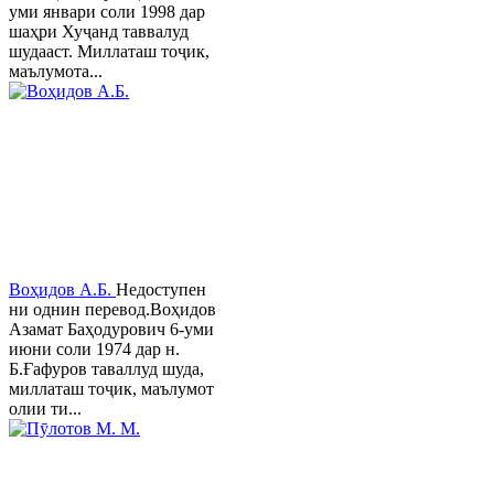
уми январи соли 1998 дар
шаҳри Хуҷанд таввалуд
шудааст. Миллаташ тоҷик,
маълумота...
Воҳидов А.Б.
Недоступен
ни однин перевод.Воҳидов
Азамат Баҳодурович 6-уми
июни соли 1974 дар н.
Б.Ғафуров таваллуд шуда,
миллаташ тоҷик, маълумот
олии ти...